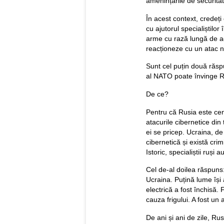
amenințările de securita
În acest context, credeți
cu ajutorul specialiștilor
arme cu rază lungă de ac
reacționeze cu un atac n
Sunt cel puțin două răspu
al NATO poate învinge Ru
De ce?
Pentru că Rusia este cent
atacurile cibernetice din
ei se pricep. Ucraina, de
cibernetică și există crim
Istoric, specialiștii ruși
Cel de-al doilea răspuns:
Ucraina. Puțină lume își 
electrică a fost închisă.
cauza frigului. A fost un 
De ani și ani de zile, Rus