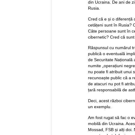
din Ucraina. De ani de zi
Rusia.
Cred că e și o diferență
cetățeni sunt în Rusia? 
Câte persoane sunt în ce
cibernetic? Cred că sunt 
Răspunsul cu numărul tr
publică o eventuală impli
de Securitate Națională 
numite „operațiuni negre"
nu poate fi atribuit unui 
recunoaște public că a re
de atacuri nu pot fi atribu
țară responsabilă de astf
Deci, acest război cibern
un exemplu.
Am fost rugat să fac o e
mobilă din Ucraina. Acest
Mossad, FSB și alți doi. N