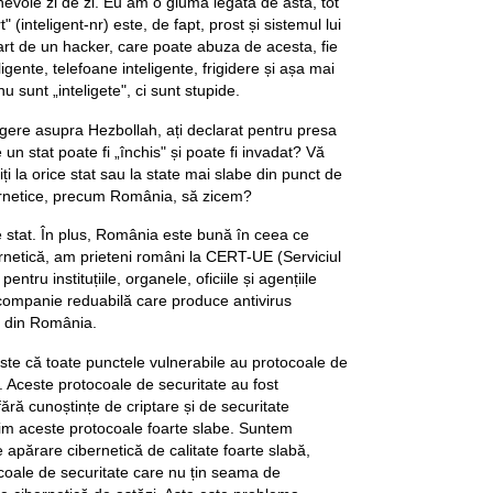
evoie zi de zi. Eu am o glumă legată de asta, tot
(inteligent-nr) este, de fapt, prost și sistemul lui
part de un hacker, care poate abuza de acesta, fie
igente, telefoane inteligente, frigidere și așa mai
u sunt „inteligete", ci sunt stupide.
gere asupra Hezbollah, ați declarat pentru presa
e un stat poate fi „închis" și poate fi invadat? Vă
iți la orice stat sau la state mai slabe din punct de
bernetice, precum România, să zicem?
 stat. În plus, România este bună în ceea ce
ernetică, am prieteni români la CERT-UE (Serviciul
entru instituțiile, organele, oficiile și agențiile
o companie reduabilă care produce antivirus
 din România.
este că toate punctele vulnerabile au protocoale de
. Aceste protocoale de securitate au fost
ără cunoștințe de criptare și de securitate
osim aceste protocoale foarte slabe. Suntem
 apărare cibernetică de calitate foarte slabă,
coale de securitate care nu țin seama de