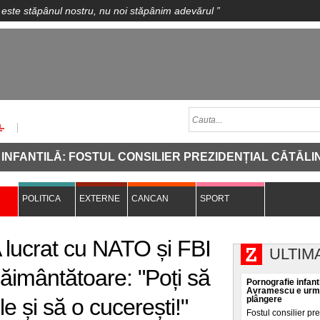
 este stăpânul nostru, nu noi stăpânim adevărul
”
: FOSTUL CONSILIER PREZIDENȚIAL CĂTĂLIN AVRAME
POLITICA
EXTERNE
CANCAN
SPORT
lucrat cu NATO și FBI
ULTIM
păimântătoare: "Poți să
Pornografie infanti
Avramescu e urmăr
ile și să o cucerești!"
plângere
Fostul consilier pr