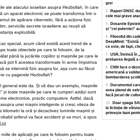
grei
zile ale atacului israelian asupra Hezbollah, în care
4.
Raport DNSC dup
că un aparat electronic se poate transforma într-o
cele mai grave atac
mul de apărare cibernetic, fără a acționa fizic
5.
Dosarele Epstein
m, serviciile secrete israeliene au reușit să
și "cei puternici" a
tanța explozibilă.
6.
Filosoful din ca
DeepMind: "Există 
caz special, acum când există acest trend de a
ce este, de fapt, ch
pe toate obiectele pe care le folosim, de la
7.
USR, învinsă în „
ălat până la jucăriile copiilor și mașinile pe care le
preluarea ilegală 
că pot fi acestea transformate în arme împotriva
8.
CNN face o dezvă
 să se intervină fizic asupra lor, așa cum au făcut
americană a validat
iene cu pagerele Hezbollah?
bombardarea şcolii
9.
Documentul care
 general este da. Și vă dau un exemplu, mașinile
avea planul de salva
t" și toate mașinile pe care le cumperi astăzi sunt
facă jocuri de culis
eme electronice, practic computere. Astfel, dacă
10.
Doar șpaga SAF
 asupra unei mașini inteligente și cresc viteza de
la licitaţia de vânz
kilometri la oră și dezactivez luminile mașinii și
primeşte bani pent
robabil șoferul va face accident și va muri, a spus
.ro
 miile de aplicații pe care le folosim pentru toate