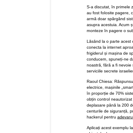
S-a discutat, în primele 
au fost folosite pagere, 
armă doar spărgând siste
asupra acestuia. Acum ști
monteze în pagere o subs
Lăsând la o parte acest 
conecta la internet aproa
frigiderul și mașina de sp
conducem, spuneți-ne da
noastră, fără a fi nevoie
serviciile secrete israel
Raoul Chiesa: Răspunsul
electrice, mașinile „smar
în proporție de 70% sist
obțin control neautorizat
deplasare până la 200 de 
centurile de siguranță, p
hackerul pentru
adevarul
Aplicați acest exemplu la