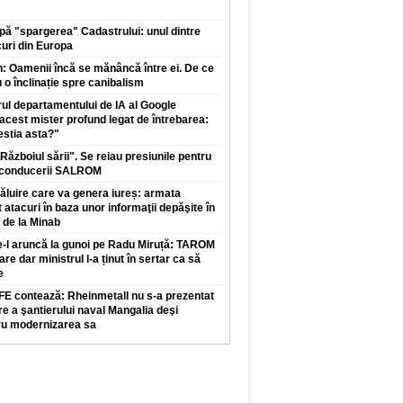
ă "spargerea" Cadastrului: unul dintre
uri din Europa
: Oamenii încă se mănâncă între ei. De ce
u o înclinație spre canibalism
drul departamentului de IA al Google
acest mister profund legat de întrebarea:
estia asta?"
Războiul sării". Se reiau presiunile pentru
a conducerii SALROM
luire care va genera iureș: armata
 atacuri în baza unor informaţii depăşite în
 de la Minab
-l aruncă la gunoi pe Radu Miruță: TAROM
re dar ministrul l-a ținut în sertar ca să
e
E contează: Rheinmetall nu s-a prezentat
are a şantierului naval Mangalia deşi
ru modernizarea sa