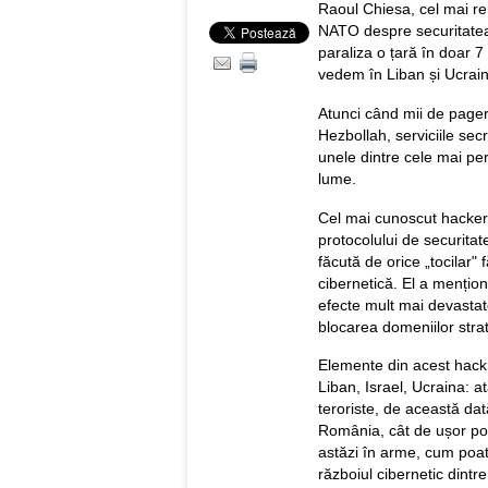
Raoul Chiesa, cel mai ren
NATO despre securitatea 
paraliza o țară în doar 7 
vedem în Liban și Ucrain
Atunci când mii de pager
Hezbollah, serviciile sec
unele dintre cele mai per
lume.
Cel mai cunoscut hacker 
protocolului de securita
făcută de orice „tocilar"
cibernetică. El a mențio
efecte mult mai devastatoa
blocarea domeniilor strat
Elemente din acest hack
Liban, Israel, Ucraina: a
teroriste, de această dat
România, cât de ușor pot
astăzi în arme, cum poate
războiul cibernetic dintr