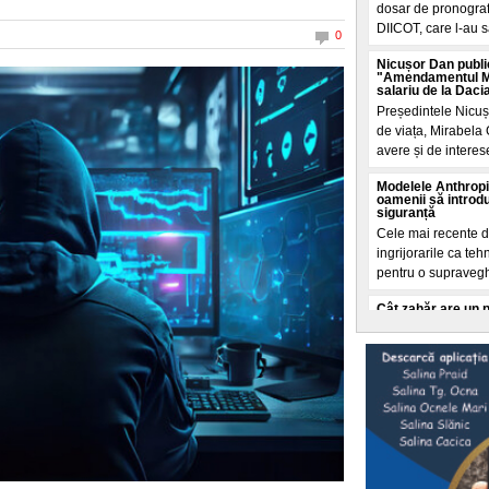
dosar de pronografi
DIICOT, care l-au s
0
Nicușor Dan publi
"Amendamentul Mir
salariu de la Daci
Președintele Nicuș
de viața, Mirabela 
avere și de interese
Modelele Anthropi
oamenii să introdu
siguranță
Cele mai recente de
ingrijorarile ca t
pentru o supraveg
Cât zahăr are un 
Care îngrașă mai m
Calculele sunt real
galben, de 3 kg fi
grame zahar. Cam a
Intrebarea cheie:
apa Dunării?
Conform datelor ONU
centrelor de date d