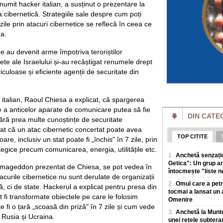
Serbia - deci din țar
umit hacker italian, a susținut o prezentare la
cibernetică. Strategiile sale despre cum poți
Un porumbel a pro
în Franța. Peste 2,
zile prin atacuri cibernetice se reflecă în ceea ce
„Este extrem de r
a.
Un porumbel care a 
incendiu de vegeta
e au devenit arme împotriva teroriștilor
francez Dordogne. 
rete ale Israelului și-au recâștigat renumele drept
iculoase și eficiente agenții de securitate din
„Văduvele negre" r
înainte să fie trim
după aceea!
Scandalul așa-numi
italian, Raoul Chiesa a explicat, că spargerea
Rusia, unde femei 
te a anticelor aparate de comunicare putea să fie
armatei pentru a i
DIN CATE
 fără prea multe cunoștințe de securitate
nat că un atac cibernetic concertat poate avea
Scandal după votu
Motreanu: „PNL nu
TOP CITITE
re, inclusiv un stat poate fi „închis" în 7 zile, prin
guvernare alături
egice precum comunicarea, energia, utilitățile etc.
Secretarul genera
1.
Anchetă senzațio
pune in pericol mil
Getica": Un grup ar
mageddon prezentat de Chiesa, se pot vedea în
Redresare și Rezi
întocmește "liste ne
tacurile cibernetice nu sunt derulate de organizații
2.
Omul care a petre
Smartwatch pentru 
ă, ci de state. Hackerul a explicat pentru presa din
Funcțiile care co
tocmai a lansat un 
 fi transformate obiectele pe care le folosim
Omenire
În ultimii ani, sma
 fi o țară „scoasă din priză" în 7 zile și cum vede
simplu accesoriu teh
3.
Anchetă la Muntel
e Rusia și Ucraina.
monitorizeze s
unei rețele subtera