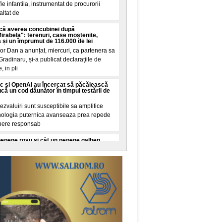
e infantila, instrumentat de procurorii
altat de
că averea concubinei după
abela": terenuri, case moștenite,
a și un împrumut de 116.000 de lei
or Dan a anunțat, miercuri, ca partenera sa
Gradinaru, și-a publicat declarațiile de
, in pli
c și OpenAI au încercat să păcălească
că un cod dăunător în timpul testării de
zvaluiri sunt susceptibile sa amplifice
ehnologia puternica avanseaza prea repede
here responsab
pepene roșu și cât un pepene galben.
ult conform cercetarilor de nutriție
izate pentru doi pepeni, unul roșu și unul
ecare. O cana de zahar ar insemna 200
stea sunt unit
 Au consumat centrele de date din Europa
, puterea totala instalata a tuturor
in Germania, Austria, Ungaria, Slovacia și