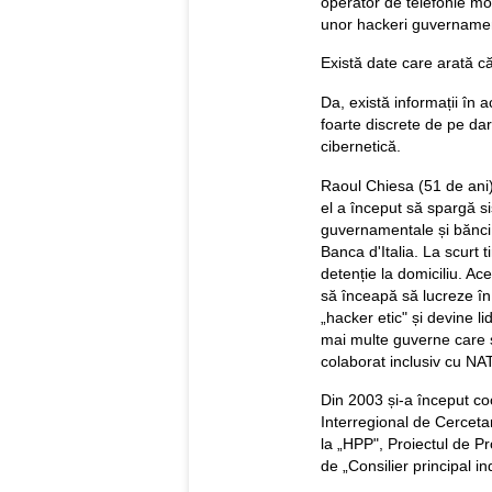
operator de telefonie mob
unor hackeri guvernament
Există date care arată c
Da, există informații în 
foarte discrete de pe dark
cibernetică.
Raoul Chiesa (51 de ani)
el a început să spargă sis
guvernamentale și bănci di
Banca d'Italia. La scurt 
detenție la domiciliu. Ac
să înceapă să lucreze în 
„hacker etic" și devine l
mai multe guverne care 
colaborat inclusiv cu NA
Din 2003 și-a început co
Interregional de Cercetare
la „HPP", Proiectul de Pr
de „Consilier principal i