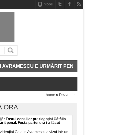
Mobil
SCU E URMĂRIT PENAL. FOSTA PARTENERĂ I-A FĂCUT
home
»
Dezvaluiri
A ORA
lă: Fostul consilier prezidențial Cătălin
it penal. Fosta parteneră i-a făcut
ezidențial Catalin Avramescu e vizat intr-un