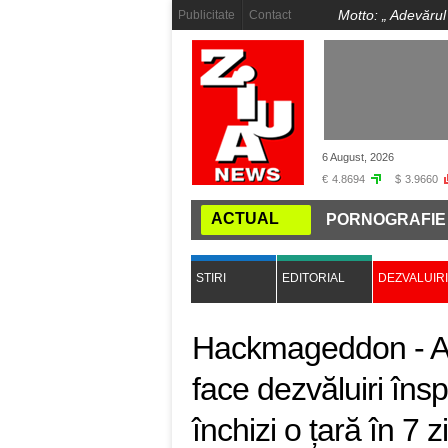
Motto: „
Adevărul
Publicitate
Contact
6 August, 2026
€
4.8694
$
3.9660
ACTUAL
MUTĂ CAPITALA LA NIBIRU
PORNOGRAFIE INFANTILĂ
STIRI
EDITORIAL
DEZVALUIRI
Hackmageddon - A 
face dezvăluiri îns
închizi o țară în 7 z