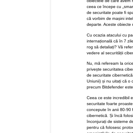
obiectele de care avem n
ceea ce începe cu „smart" 
de securitate poate fi s
că vorbim de mașini intel
departe. Aceste obiecte n
Cu ocazia atacului cu pa
internațională că în 7 zil
rog să detaliați? Vă refer
vedere al securității ci
Nu, mă refeream la orice
privește securitatea cib
de securitate cibernetică p
Uniunii) și nu uitați că 
precum Bitdefender este
Ceea ce este incredibil 
securitate foarte proaste
concepute în anii 80-90 f
cibernetică. Și încă fol
înconjurați de sisteme de
pentru că folosesc proto