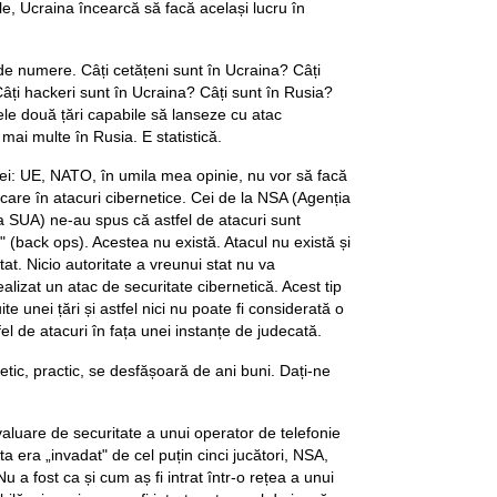
le, Ucraina încearcă să facă același lucru în
 de numere. Câți cetățeni sunt în Ucraina? Câți
Câți hackeri sunt în Ucraina? Câți sunt în Rusia?
le două țări capabile să lanseze cu atac
mai multe în Rusia. E statistică.
ei: UE, NATO, în umila mea opinie, nu vor să facă
care în atacuri cibernetice. Cei de la NSA (Agenția
a SUA) ne-au spus că astfel de atacuri sunt
 (back ops). Acestea nu există. Atacul nu există și
stat. Nicio autoritate a vreunui stat nu va
alizat un atac de securitate cibernetică. Acest tip
ite unei țări și astfel nici nu poate fi considerată o
el de atacuri în fața unei instanțe de judecată.
etic, practic, se desfășoară de ani buni. Dați-ne
valuare de securitate a unui operator de telefonie
a era „invadat" de cel puțin cinci jucători, NSA,
u a fost ca și cum aș fi intrat într-o rețea a unui