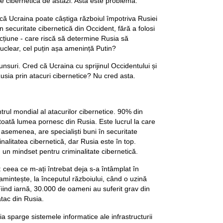
te cibernetică de astăzi. Asta este problema.
 că Ucraina poate câștiga războiul împotriva Rusiei
 în securitate cibernetică din Occident, fără a folosi
țiune - care riscă să determine Rusia să
uclear, cel puțin așa amenință Putin?
nsuri. Cred că Ucraina cu sprijinul Occidentului și
sia prin atacuri cibernetice? Nu cred asta.
rul mondial al atacurilor cibernetice. 90% din
 toată lumea pornesc din Rusia. Este lucrul la care
 asemenea, are specialiști buni în securitate
inalitatea cibernetică, dar Rusia este în top.
 au un mindset pentru criminalitate cibernetică.
 ceea ce m-ați întrebat deja s-a întâmplat în
amintește, la începutul războiului, când o uzină
 Fiind iarnă, 30.000 de oameni au suferit grav din
atac din Rusia.
ia sparge sistemele informatice ale infrastructurii