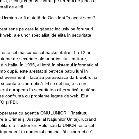
ilă, ci ca și cum aș fi intrat pe terenul de joacă a
ali de elită.
ă Ucraina ar fi ajutată de Occident în acest sens?
acest sens pe care le găsesc inclusiv pe forumuri
 web, ale unor specialiști de elită în securitate
 este cel mai cunoscut hacker italian. La 12 ani,
teme de securiate ale unor instituții militare,
n Italia. În 1995, el intră în sistemul informatic al
timp după, este arestat și petrece patru luni în
est eveniment îl face să părăsească dark web-ul și
securitate cibernetică. El se definește ca un
iderul european în securitatea cibernetică, ajutând
se confruntă cu probleme legate de web. El a
TO și FBI.
operarea cu agenția ONU „UNICRI" (Institutul
 a Crimei și Justiției al Națiunilor Unite), lucrând
ofilare a Hackerilor. Rolul său la UNICRI este cel
ndependent în domeniul criminalității cibernetice".