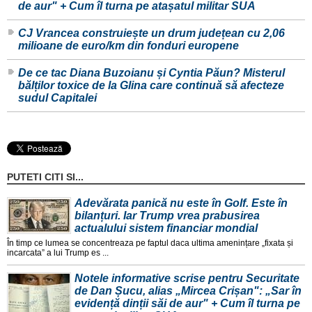
de aur" + Cum îl turna pe atașatul militar SUA
CJ Vrancea construiește un drum județean cu 2,06
milioane de euro/km din fonduri europene
De ce tac Diana Buzoianu și Cyntia Păun? Misterul
bălților toxice de la Glina care continuă să afecteze
sudul Capitalei
PUTETI CITI SI...
Adevărata panică nu este în Golf. Este în
bilanțuri. Iar Trump vrea prabusirea
actualului sistem financiar mondial
În timp ce lumea se concentreaza pe faptul daca ultima amenințare „fixata și
incarcata” a lui Trump es ...
Notele informative scrise pentru Securitate
de Dan Șucu, alias „Mircea Crișan": „Sar în
evidență dinții săi de aur" + Cum îl turna pe