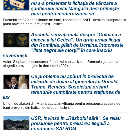
nu s-a prezentat la licitaţia de vânzare a
şantierului naval Mangalia deşi primeşte
bani pentru modernizarea sa
Pachetul de 920 de milioane de euro, finantat prin SAFE, destinat cumpararii a
patru nave de patrulare, a fost justifica ...
Anchetă senzațională despre "Coloana a
cincea a lui Getica": Un grup armat ilegal
din România, plătit de Ucraina, întocmește
"liste negre ale morții" în care înscriu
suveraniști
Autor: Stephane Luconsursa: francezul.substack.com Romania și-a anulat
alegerile prezidențiale in decembrie 2024, i ...
Ce probleme au apărut în proiectul de
miliarde de dolari al ginerelui lui Donald
Trump. Reuters: Suspiciuni privind
terenurile cumpărate pentru stațiunea de
lux
Un om de afaceri din Miami, cautat in Albania pentru presupusa spalare de
bani proveniti din traficul de droguri, este s ...
USR, învinsă în „Războiul sării". Se reiau
presiunile pentru preluarea ilegală a
conducerii SALROM