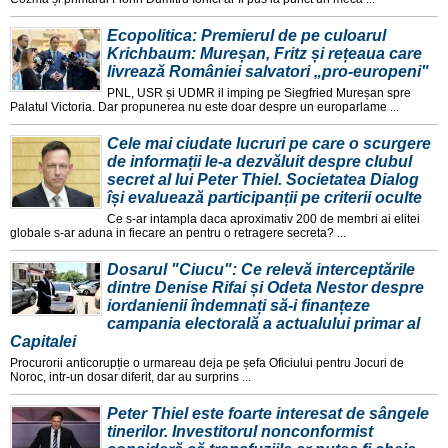
Ecopolitica: Premierul de pe culoarul
Krichbaum: Mureșan, Fritz și rețeaua care
livrează României salvatori „pro-europeni"
PNL, USR și UDMR il imping pe Siegfried Mureșan spre
Palatul Victoria. Dar propunerea nu este doar despre un europarlame ...
Cele mai ciudate lucruri pe care o scurgere
de informații le-a dezvăluit despre clubul
secret al lui Peter Thiel. Societatea Dialog
își evaluează participanții pe criterii oculte
Ce s-ar intampla daca aproximativ 200 de membri ai elitei
globale s-ar aduna in fiecare an pentru o retragere secreta? ...
Dosarul "Ciucu": Ce relevă interceptările
dintre Denise Rifai și Odeta Nestor despre
iordanienii îndemnați să-i finanțeze
campania electorală a actualului primar al
Capitalei
Procurorii anticorupție o urmareau deja pe șefa Oficiului pentru Jocuri de
Noroc, intr-un dosar diferit, dar au surprins ...
Peter Thiel este foarte interesat de sângele
tinerilor. Investitorul nonconformist