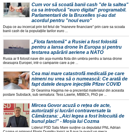
Cum vor să scoată banii cash "de la saltea"
ca sa introducă "euro digital" programabil.
Parlamentarii de la Bruxelles și-au dat
acordul pentru "noul euro"
Dupa ce au incercat prin tot felul de "manevre financiare" prin care sa scoata
banii cash de la populațiile tarilor euro ...
„Flota fantomă" a Rusiei a fost folosită
pentru a lansa drone în Europa și pentru
testarea apărării aeriene a NATO
Rusia ar fi folosit nave din așa-numita flota din umbra pentru a lansa drone
deasupra Europei, intr-o campanie care a pe ...
Cea mai mare catastrofă medicală pe care
nimeni nu vrea să o numească: Ce arată de
fapt datele despre injecțiile Pfizer COVID
Dr Geanina Hagima ne-a prezentat materialul din aceasta
postare Substack, sub sematura: Tess Lawrie, MBBCh, PhD pe ...
Mircea Govor acuză o rețea de acte,
autorizații și lucrări contraversate la
Cămărzana: „Aici legea a fost înlocuită de
bunul plac!" - Moșia lui Cozma
Liderul PSD Satu Mare susține ca deputatul PNL Adrian
Cozma și primarul Florin Dumitru Ionici ar fi pus la punct un meca ...