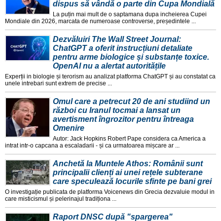
dispus să vândă o parte din Cupa Mondială
La puțin mai mult de o saptamana dupa incheierea Cupei
Mondiale din 2026, marcata de numeroase controverse, președintele ...
Dezvăluiri The Wall Street Journal:
ChatGPT a oferit instrucțiuni detaliate
pentru arme biologice și substanțe toxice.
OpenAI nu a alertat autoritățile
Experții in biologie și terorism au analizat platforma ChatGPT și au constatat ca
unele intrebari sunt extrem de precise ...
Omul care a petrecut 20 de ani studiind un
război cu Iranul tocmai a lansat un
avertisment îngrozitor pentru întreaga
Omenire
Autor: Jack Hopkins Robert Pape considera ca America a
intrat intr-o capcana a escaladarii - și ca urmatoarea mișcare ar ...
Anchetă la Muntele Athos: Românii sunt
principalii clienți ai unei rețele subterane
care speculează locurile sfinte pe bani grei
O investigație publicata de platforma Voicenews din Grecia dezvaluie modul in
care misticismul și pelerinajul tradiționa ...
Raport DNSC după "spargerea"