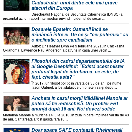
Cadastrului: unul dintre cele mai grave
atacuri din Europa
Directoratul Național de Securitate Cibernetica (DNSC) a
prezentat azi un raport intermediar privind incidentul de secur ...
Dosarele Epstein: Oamenii încă se
mănâncă între ei. De ce și "cei puternici" au
o înclinație spre canibalism
Autor: Dr. Heather Lynn Pe 9 februarie 2021, in Chickasha,
Oklahoma, Lawrence Paul Anderson a patruns in casa unei vecin ...
Filosoful din cadrul departamentului de IA
al Google DeepMind: "Există acest mister
profund legat de întrebarea: ce este, de
fapt, chestia asta?"
În 2017, un filosof politic in varsta de 33 de ani, pe nume
Iason Gabriel, a fost sfatuit de un prieten sa-și depu ...
Ancheta în cazul morții Mădălinei Manole ar
putea să fie redeschisă. Un profiler FBI
anunță după 16 ani: Noi dovezi solide
Madalina Manole a murit pe 14 iulie 2010, in ziua in care implinea varsta de 43
de ani. Cantareața a fost gasita fara su ...
Doar șpaga SAFE contează: Rheinmetall