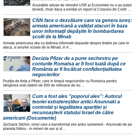
Acuzațiile aduse de miniștrii USR ai Economiei nu s-au putut
dovedi, chiar daca a existat un raport al Corpului de Contr ...
CNN face o dezvăluire care va genera iureș:
armata americană a validat atacuri în baza
unor informaţii depăşite în bombardarea
şcolii de la Minab
Armata americana stia ca detinea informatii depasite despre tintele pe care le
ataca, si anume scoala de la Minab, in Ir ...
Decizia Pfizer de a pune sechestru pe
conturile Romatsa ar fi fost luată după ce
România ar fi încălcat confidențialitatea
negocierilor
Poziția de forța a Pfizer, care in timpul negocierilor cu Romania pentru
stingerea unei datorii de 600 de milioane de eu ...
Cum a fost ales "poporul ales": Autorul
teoriei extratereștilor antici Anunnaki a
controlat și legalitatea apariției și
recunoașterii statului Israel de către
americani (Documente)
Zecharia Sitchin, omul care a transformat zeii antici sumerieni - Anunnaki de pe
planeta Nibiru - in mineri de aur și st ...