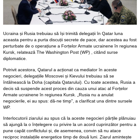
Ucraina și Rusia trebuiau să își trimită delegații în Qatar luna
aceasta pentru a purta discuții secrete de pace, dar acestea au fost
perturbate de o operațiune a Forțelor Armate ucrainene în regiunea
Kursk, relatează The Washington Post (WP) , citând surse
diplomatice.
Potrivit acestora, Qatarul a acționat ca mediator în aceste
negocieri, delegațiile Moscovei și Kievului trebuiau să se
întâlnească la Doha (capitala Qatarului). Cu toate acestea, Rusia a
decis să suspende acest proces din cauza unui atac al Forțelor
Armate ucrainene în regiunea Kursk. „Rusia nu a anulat
negocierile, ei au spus: dă-ne timp", a clarificat una dintre sursele
WP.
Interlocutorii ziarului au spus că la aceste negocieri părțile plănuiau
să ajungă la o înțelegere cu privire la un acord cuprinzător pentru a
pune capăt conflictului și, de asemenea, convin să nu atace
reciproc instalațiile energetice timp de două luni. Ziarul amintește