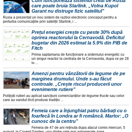
Cum funcționează sistemul creat de Rusia
care poate bruia Starlink. „Volna Kupol
Garant nu distruge fizic satelitul"
Rusia a prezentat un nou sistem de razboi electronic conceput pentru a
perturba comunicațiile prin sateliții Starlink, i ...
Prețul energiei crește cu peste 30% după
oprirea reactorului la Cernavodă. Deficitul
bugetar din 2026 estimat la 5.9% din PIB de
Fitch
Prima saptamana de funcționare a sistemului energetic cu
un singur reactor la centrala de la Cernavoda, dupa ce pe 28
iu ...
Amenzi pentru vânzătorii de legume de pe
marginea drumului. Unde s-au făcut
controale. „Crește riscul producerii unor
evenimente rutiere"
Polițiștii rutieri au aplicat sancțiuni comercianților de legume-fructe sau celor
care au vandut ilicit produse tradițio ...
Femeia care a înjunghiat patru bărbați cu o
foarfecă în Londra ar fi româncă. Martor: „O
cunosc de la centru"
Femeia de 47 de ani reținuta dupa atacul comis miercuri, 5
august, in Covent Garden, una dintre cele mai aglomerate zone ...