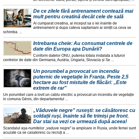
De ce zilele fără antrenament contează mai
mult pentru creatină decât cele de sală
Ai cumparat creatina, ai inceput sa o iei inainte de
antrenament și dupa cateva saptamani ai simțit ca ceva se
schimba. ...
Intrebarea cheie: Au consumat centrele de
date din Europa apa Dunării?
Conform datelor ONU, puterea totala instalata a tuturor
centrelor de date din Germania, Austria, Ungaria, Slovacia și Se ...
Un porumbel a provocat un incendiu
puternic de vegetație în Franța. Peste 2,5
hectare au fost mistuite de flăcări: „Este
extrem de rar"
Un porumbel care a lovit un cablu electric a provocat un incendiu de vegetație
in comuna Génis, din departamentul ...
„Văduvele negre" rusești: se căsătoresc cu
soldații ruși, înainte să fie trimiși pe front.
Dar stai sa vezi ce urmează după aceea!
Scandalul așa-numitelor „vaduve negre" ia amploare in Rusia, unde femei sunt
acuzate ca se casatoresc cu recruți a ...