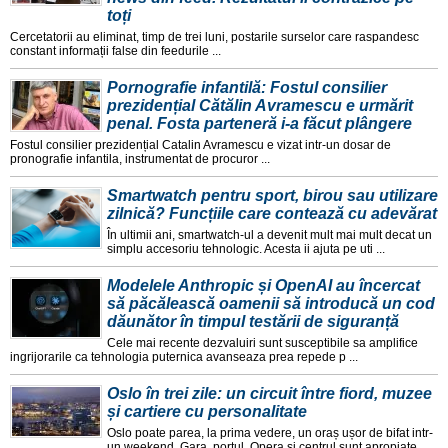
toți
Cercetatorii au eliminat, timp de trei luni, postarile surselor care raspandesc
constant informații false din feedurile ...
Pornografie infantilă: Fostul consilier
prezidențial Cătălin Avramescu e urmărit
penal. Fosta parteneră i-a făcut plângere
Fostul consilier prezidențial Catalin Avramescu e vizat intr-un dosar de
pronografie infantila, instrumentat de procuror ...
Smartwatch pentru sport, birou sau utilizare
zilnică? Funcțiile care contează cu adevărat
În ultimii ani, smartwatch-ul a devenit mult mai mult decat un
simplu accesoriu tehnologic. Acesta ii ajuta pe uti ...
Modelele Anthropic și OpenAI au încercat
să păcălească oamenii să introducă un cod
dăunător în timpul testării de siguranță
Cele mai recente dezvaluiri sunt susceptibile sa amplifice
ingrijorarile ca tehnologia puternica avanseaza prea repede p ...
Oslo în trei zile: un circuit între fiord, muzee
și cartiere cu personalitate
Oslo poate parea, la prima vedere, un oraș ușor de bifat intr-
un weekend. Gara, portul, Opera și centrul sunt apropiate, ...