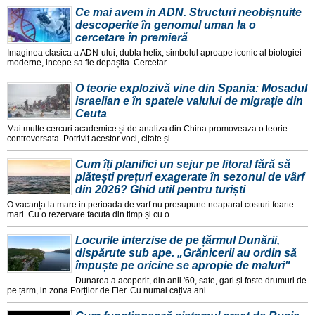
Ce mai avem in ADN. Structuri neobișnuite
descoperite în genomul uman la o
cercetare în premieră
Imaginea clasica a ADN-ului, dubla helix, simbolul aproape iconic al biologiei
moderne, incepe sa fie depașita. Cercetar ...
O teorie explozivă vine din Spania: Mosadul
israelian e în spatele valului de migrație din
Ceuta
Mai multe cercuri academice și de analiza din China promoveaza o teorie
controversata. Potrivit acestor voci, citate și ...
Cum îți planifici un sejur pe litoral fără să
plătești prețuri exagerate în sezonul de vârf
din 2026? Ghid util pentru turiști
O vacanța la mare in perioada de varf nu presupune neaparat costuri foarte
mari. Cu o rezervare facuta din timp și cu o ...
Locurile interzise de pe țărmul Dunării,
dispărute sub ape. „Grănicerii au ordin să
împuște pe oricine se apropie de maluri"
Dunarea a acoperit, din anii '60, sate, gari și foste drumuri de
pe țarm, in zona Porților de Fier. Cu numai cațiva ani ...