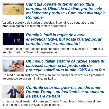
Canicula loveşte puternic agricultura
europeană. Uleiul de măsline, printre cele
mai afectate produse - Care sunt avantajele
României
Valurile succesive de canicula, seceta și incendiile de vegetație reduc
producția agricola in mai multe state europene ș ...
România intră în regim de avarie
energetică: Guvernul poate tăia temporar
curentul marilor consumatori
Premierul demis Ilie Bolojan, care conduce interimar și Ministerul Energiei, a
anunțat, marți, ca Guvernul pregatește un ...
Un medic italian susține că razele solare nu
cauzează cancer și că produsele de
protecție solară sunt inutile: OMS a luat foc
Un medic italian susține ca razele solare nu cauzeaza cancer și ca produsele
de protecție solara sunt inutile. Instituți ...
Conturile celui mai puternic om din lume -
Donald Trump - au fost închise: suspiciuni
de spălare de bani
Un nou episod tensionat il pune pe Donald Trump fața in fața cu una dintre
cele mai mari banci din Statele Unite, transm ...