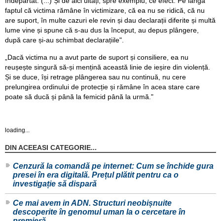
îndepărtat. (...) Și de aici uitați, spre exemplu, ce efect. Pe lângă
faptul că victima rămâne în victimizare, că ea nu se ridică, că nu
are suport, în multe cazuri ele revin și dau declarații diferite și multă
lume vine și spune că s-au dus la început, au depus plângere,
după care și-au schimbat declarațiile".
„Dacă victima nu a avut parte de suport și consiliere, ea nu
reușește singură să-și mențină această linie de ieșire din violență.
Și se duce, își retrage plângerea sau nu continuă, nu cere
prelungirea ordinului de protecție și rămâne în acea stare care
poate să ducă și până la femicid până la urmă."
loading...
DIN ACEEASI CATEGORIE...
Cenzură la comandă pe internet: Cum se închide gura
presei în era digitală. Prețul plătit pentru ca o
investigație să dispară
Ce mai avem in ADN. Structuri neobișnuite
descoperite în genomul uman la o cercetare în
premieră