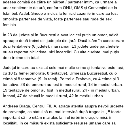
adesea comisă de către un bărbat / partener intim, ca urmare a
unor sentimente de ură, conform ONU, OMS și Convenției de la
Istanbul. Astfel, Snoop a inclus la femicid cazurile în care au fost
omorâte partenere de viață, foste partenere sau rude de sex
feminin.
În 23 de județe și în București a avut loc cel puțin un omor, adică
aproape două treimi din județele din țară. Dacă luăm în considerare
doar tentativele (6 județe), mai rămân 13 județe unde parchetele
nu au raportat nici crime, nici încercări. Cu alte cuvinte, mai puțin
de o treime din total.
Județul în care au existat cele mai multe crime și tentative este Iași,
cu 10 (2 femei omorâte, 8 tentative). Urmează Bucureștiul, cu o
crimă și 8 tentative (9, în total). Pe trei e Prahova, cu 4 crime și 3
tentative. 28 de omoruri au fost în mediul rural, 18 în mediul urban.
19 tentative de omor au fost în mediul rural, 24 - în mediul urban.
În total, 47 de situații în mediul rural, 42 în mediul urban.
Andreea Braga, Centrul FILIA, atrage atenția asupra nevoii urgente
de prevenție, ca statul să nu mai intervină după tragedie. „E foarte
important să ne uităm mai ales la firul ierbii în orașele mici, în
localități, în ce măsură există suficiente resurse umane care să