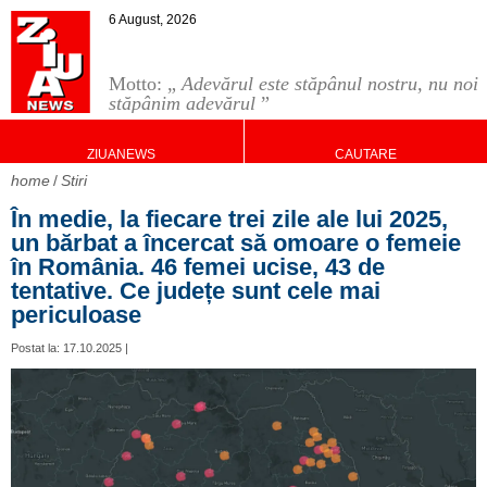
6 August, 2026
Motto: „
Adevărul este stăpânul nostru, nu noi
stăpânim adevărul
”
ZIUANEWS
CAUTARE
home
Stiri
În medie, la fiecare trei zile ale lui 2025,
un bărbat a încercat să omoare o femeie
în România. 46 femei ucise, 43 de
tentative. Ce județe sunt cele mai
periculoase
Postat la: 17.10.2025 |