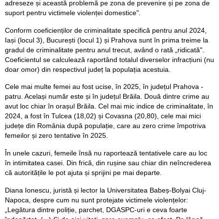
adreseze și această problemă pe zona de prevenire și pe zona de
suport pentru victimele violenței domestice".
Conform coeficienților de criminalitate specifică pentru anul 2024,
Iași (locul 3), București (locul 1) și Prahova sunt în prima treime la
gradul de criminalitate pentru anul trecut, având o rată „ridicată".
Coeficientul se calculează raportând totalul diverselor infracțiuni (nu
doar omor) din respectivul județ la populația acestuia.
Cele mai multe femei au fost ucise, în 2025, în județul Prahova -
patru. Același număr este și în județul Brăila. Două dintre crime au
avut loc chiar în orașul Brăila. Cel mai mic indice de criminalitate, în
2024, a fost în Tulcea (18,02) și Covasna (20,80), cele mai mici
județe din România după populație, care au zero crime împotriva
femeilor și zero tentative în 2025.
În unele cazuri, femeile însă nu raportează tentativele care au loc
în intimitatea casei. Din frică, din rușine sau chiar din neîncrederea
că autoritățile le pot ajuta și sprijini pe mai departe.
Diana Ionescu, juristă și lector la Universitatea Babeș-Bolyai Cluj-
Napoca, despre cum nu sunt protejate victimele violențelor:
„Legătura dintre poliție, parchet, DGASPC-uri e ceva foarte