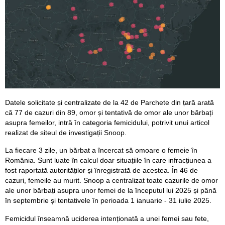
Datele solicitate și centralizate de la 42 de Parchete din țară arată
că 77 de cazuri din 89, omor și tentativă de omor ale unor bărbați
asupra femeilor, intră în categoria femicidului, potrivit unui articol
realizat de siteul de investigații Snoop.
La fiecare 3 zile, un bărbat a încercat să omoare o femeie în
România. Sunt luate în calcul doar situațiile în care infracțiunea a
fost raportată autorităților și înregistrată de acestea. În 46 de
cazuri, femeile au murit. Snoop a centralizat toate cazurile de omor
ale unor bărbați asupra unor femei de la începutul lui 2025 și până
în septembrie și tentativele în perioada 1 ianuarie - 31 iulie 2025.
Femicidul înseamnă uciderea intenționată a unei femei sau fete,