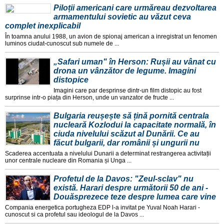
Piloții americani care urmăreau dezvoltarea
armamentului sovietic au văzut ceva
complet inexplicabil
În toamna anului 1988, un avion de spionaj american a inregistrat un fenomen
luminos ciudat-cunoscut sub numele de ...
„Safari uman" în Herson: Rușii au vânat cu
drona un vânzător de legume. Imagini
distopice
Imagini care par desprinse dintr-un film distopic au fost
surprinse intr-o piața din Herson, unde un vanzator de fructe ...
Bulgaria reușește să țină pornită centrala
nucleară Kozlodui la capacitate normală, în
ciuda nivelului scăzut al Dunării. Ce au
făcut bulgarii, dar românii și ungurii nu
Scaderea accentuata a nivelului Dunarii a determinat restrangerea activitații
unor centrale nucleare din Romania și Unga ...
Profetul de la Davos: "Zeul-sclav" nu
există. Harari despre următorii 50 de ani -
Douăsprezece teze despre lumea care vine
Compania energetica portugheza EDP l-a invitat pe Yuval Noah Harari -
cunoscut si ca profetul sau ideologul de la Davos ...