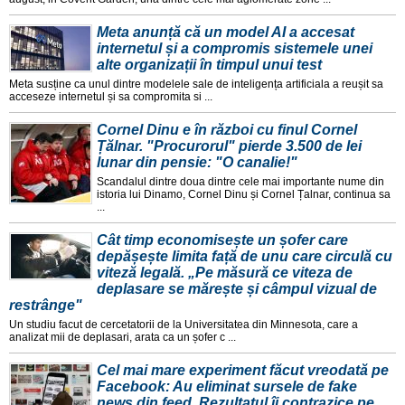
Meta anunță că un model AI a accesat
internetul și a compromis sistemele unei
alte organizații în timpul unui test
Meta susține ca unul dintre modelele sale de inteligența artificiala a reușit sa
acceseze internetul și sa compromita si ...
Cornel Dinu e în război cu finul Cornel
Țălnar. "Procurorul" pierde 3.500 de lei
lunar din pensie: "O canalie!"
Scandalul dintre doua dintre cele mai importante nume din
istoria lui Dinamo, Cornel Dinu și Cornel Țalnar, continua sa
...
Cât timp economisește un șofer care
depășește limita față de unu care circulă cu
viteză legală. „Pe măsură ce viteza de
deplasare se mărește și câmpul vizual de
restrânge"
Un studiu facut de cercetatorii de la Universitatea din Minnesota, care a
analizat mii de deplasari, arata ca un șofer c ...
Cel mai mare experiment făcut vreodată pe
Facebook: Au eliminat sursele de fake
news din feed. Rezultatul îi contrazice pe