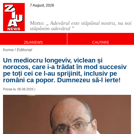
7 August, 2026
Motto: „
Adevărul este stăpânul nostru, nu noi
stăpânim adevărul
”
ZIUANEWS
CAUTARE
home
Editorial
Un mediocru longeviv, viclean și
norocos, care i-a trădat în mod succesiv
pe toți cei ce l-au sprijinit, inclusiv pe
români ca popor. Dumnezeu să-l ierte!
Postat la: 06.08.2025 |