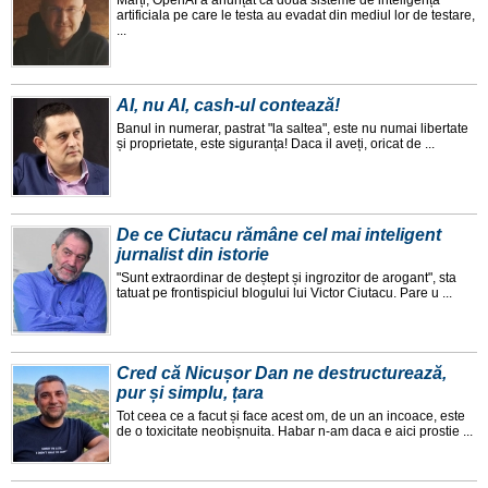
Marți, OpenAI a anunțat ca doua sisteme de inteligența
artificiala pe care le testa au evadat din mediul lor de testare,
...
AI, nu AI, cash-ul contează!
Banul in numerar, pastrat "la saltea", este nu numai libertate
și proprietate, este siguranța! Daca il aveți, oricat de ...
De ce Ciutacu rămâne cel mai inteligent
jurnalist din istorie
"Sunt extraordinar de deștept și ingrozitor de arogant", sta
tatuat pe frontispiciul blogului lui Victor Ciutacu. Pare u ...
Cred că Nicușor Dan ne destructurează,
pur și simplu, țara
Tot ceea ce a facut și face acest om, de un an incoace, este
de o toxicitate neobișnuita. Habar n-am daca e aici prostie ...