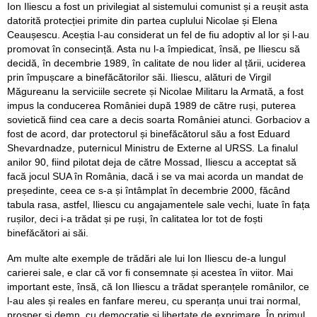
Ion Iliescu a fost un privilegiat al sistemului comunist și a reușit asta
datorită protecției primite din partea cuplului Nicolae și Elena
Ceaușescu. Aceștia l-au considerat un fel de fiu adoptiv al lor și l-au
promovat în consecință. Asta nu l-a împiedicat, însă, pe Iliescu să
decidă, în decembrie 1989, în calitate de nou lider al țării, uciderea
prin împușcare a binefăcătorilor săi. Iliescu, alături de Virgil
Măgureanu la serviciile secrete și Nicolae Militaru la Armată, a fost
impus la conducerea României după 1989 de către ruși, puterea
sovietică fiind cea care a decis soarta României atunci. Gorbaciov a
fost de acord, dar protectorul și binefăcătorul său a fost Eduard
Shevardnadze, puternicul Ministru de Externe al URSS. La finalul
anilor 90, fiind pilotat deja de către Mossad, Iliescu a acceptat să
facă jocul SUA în România, dacă i se va mai acorda un mandat de
președinte, ceea ce s-a și întâmplat în decembrie 2000, făcând
tabula rasa, astfel, Iliescu cu angajamentele sale vechi, luate în fața
rușilor, deci i-a trădat și pe ruși, în calitatea lor tot de foști
binefăcători ai săi.
Am multe alte exemple de trădări ale lui Ion Iliescu de-a lungul
carierei sale, e clar că vor fi consemnate și acestea în viitor. Mai
important este, însă, că Ion Iliescu a trădat speranțele românilor, ce
l-au ales și reales en fanfare mereu, cu speranța unui trai normal,
prosper și demn, cu democrație și libertate de exprimare. În primul