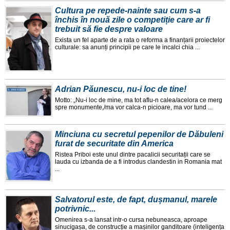
Cultura pe repede-nainte sau cum s-a
închis în nouă zile o competiție care ar fi
trebuit să fie despre valoare
Exista un fel aparte de a rata o reforma a finanțarii proiectelor
culturale: sa anunți principii pe care le incalci chia ...
Adrian Păunescu, nu-i loc de tine!
Motto: „Nu-i loc de mine, ma tot aflu-n calea/acelora ce merg
spre monumente,/ma vor calca-n picioare, ma vor tund ...
Minciuna cu secretul pepenilor de Dăbuleni
furat de securitate din America
Ristea Priboi este unul dintre pacalicii securitații care se
lauda cu izbanda de a fi introdus clandestin in Romania mat
...
Salvatorul este, de fapt, dușmanul, marele
potrivnic...
Omenirea s-a lansat intr-o cursa nebuneasca, aproape
sinucigașa, de construcție a mașinilor ganditoare (inteligența