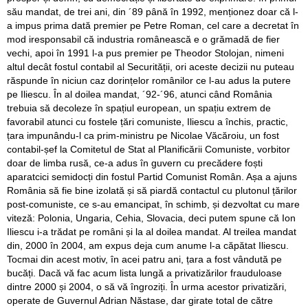
său mandat, de trei ani, din ´89 până în 1992, menționez doar că l-
a impus prima dată premier pe Petre Roman, cel care a decretat în
mod iresponsabil că industria românească e o grămadă de fier
vechi, apoi în 1991 l-a pus premier pe Theodor Stolojan, nimeni
altul decât fostul contabil al Securității, ori aceste decizii nu puteau
răspunde în niciun caz dorințelor românilor ce l-au adus la putere
pe Iliescu. În al doilea mandat, ´92-´96, atunci când România
trebuia să decoleze în spațiul european, un spațiu extrem de
favorabil atunci cu fostele țări comuniste, Iliescu a închis, practic,
țara impunându-l ca prim-ministru pe Nicolae Văcăroiu, un fost
contabil-șef la Comitetul de Stat al Planificării Comuniste, vorbitor
doar de limba rusă, ce-a adus în guvern cu precădere foști
aparatcici semidocți din fostul Partid Comunist Român. Așa a ajuns
România să fie bine izolată și să piardă contactul cu plutonul țărilor
post-comuniste, ce s-au emancipat, în schimb, și dezvoltat cu mare
viteză: Polonia, Ungaria, Cehia, Slovacia, deci putem spune că Ion
Iliescu i-a trădat pe români și la al doilea mandat. Al treilea mandat
din, 2000 în 2004, am expus deja cum anume l-a căpătat Iliescu.
Tocmai din acest motiv, în acei patru ani, țara a fost vândută pe
bucăți. Dacă vă fac acum lista lungă a privatizărilor frauduloase
dintre 2000 și 2004, o să vă îngroziți. În urma acestor privatizări,
operate de Guvernul Adrian Năstase, dar girate total de către