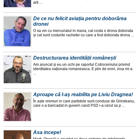
arti ...
De ce nu felicit aviația pentru doborârea
dronei
O sa vin cu mercurialul in mana, cat costa o drona doborata
și cat sunt costurile rachetei cu care a fost doborata drona ...
Destructurarea identității românești
Am aruncat și eu un ochi pe raportul Cotroceniului privind
identitatea naționala romaneasca. E plin de erori, insa mi-a
...
Aproape că l-aș reabilita pe Liviu Dragnea!
În aște vremuri in care partidele sunt conduse de Grindeanu,
care s-a baricadat in guvern cand PSD i-a cerut sa p ...
Asa incepe!