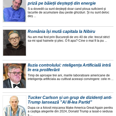
priză pe băieții deștepți din energie
S-a dovedit ca sunt deștepți doar cand ploua suficient și
lacurile de acumulare dau peste ghizduri. Și nu sunt deloc
deș ...
România își mută capitala la Nibiru
Nu am mai fost prin București de vro 40 de zile: trecut strict
sa-mi spal hainele și plec. O fi apa? Cine o mai fi la pu ...
Iluzia controlului: nteligența Artificială intră
în era proliferării
Timp de aproape trei ani, marile laboratoare americane de
inteligența artificiala au cultivat aceeași convingere: cele m ...
Tucker Carlson și un grup de dizidenți anti-
Trump lansează "Al III-lea Partid"
Dupa ce a folosit mișcarea Make America Great Again pentru
a caștiga alegerile din 2024, Donald Trump a lasat-o sedusa
ș ...