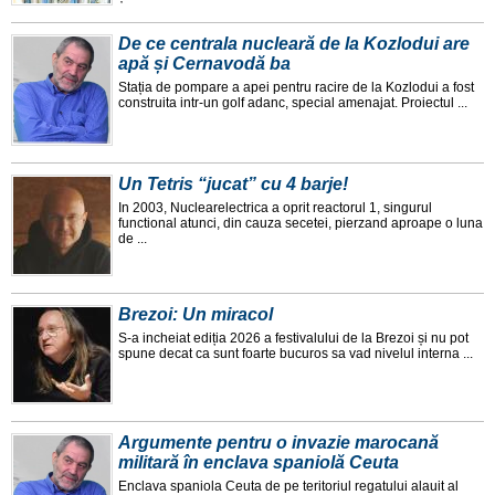
De ce centrala nucleară de la Kozlodui are
apă și Cernavodă ba
Stația de pompare a apei pentru racire de la Kozlodui a fost
construita intr-un golf adanc, special amenajat. Proiectul ...
Un Tetris “jucat” cu 4 barje!
In 2003, Nuclearelectrica a oprit reactorul 1, singurul
functional atunci, din cauza secetei, pierzand aproape o luna
de ...
Brezoi: Un miracol
S-a incheiat ediția 2026 a festivalului de la Brezoi și nu pot
spune decat ca sunt foarte bucuros sa vad nivelul interna ...
Argumente pentru o invazie marocană
militară în enclava spaniolă Ceuta
Enclava spaniola Ceuta de pe teritoriul regatului alauit al