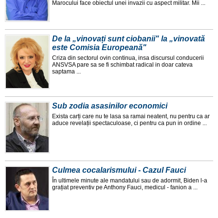
Marocului face obiectul unei invazii cu aspect militar. Mii ...
De la „vinovați sunt ciobanii" la „vinovată
este Comisia Europeană"
Criza din sectorul ovin continua, insa discursul conducerii
ANSVSA pare sa se fi schimbat radical in doar cateva
saptama ...
Sub zodia asasinilor economici
Exista carți care nu te lasa sa ramai neatent, nu pentru ca ar
aduce revelații spectaculoase, ci pentru ca pun in ordine ...
Culmea cocalarismului - Cazul Fauci
În ultimele minute ale mandatului sau de adormit, Biden l-a
grațiat preventiv pe Anthony Fauci, medicul - fanion a ...