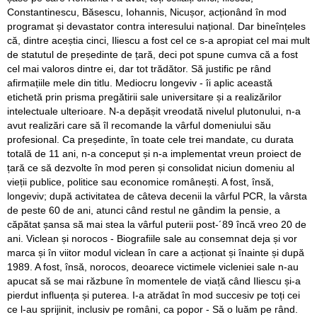
Constantinescu, Băsescu, Iohannis, Nicușor, acționând în mod
programat și devastator contra interesului național. Dar bineînțeles
că, dintre aceștia cinci, Iliescu a fost cel ce s-a apropiat cel mai mult
de statutul de președinte de țară, deci pot spune cumva că a fost
cel mai valoros dintre ei, dar tot trădător. Să justific pe rând
afirmațiile mele din titlu. Mediocru longeviv - îi aplic această
etichetă prin prisma pregătirii sale universitare și a realizărilor
intelectuale ulterioare. N-a depășit vreodată nivelul plutonului, n-a
avut realizări care să îl recomande la vârful domeniului său
profesional. Ca președinte, în toate cele trei mandate, cu durata
totală de 11 ani, n-a conceput și n-a implementat vreun proiect de
țară ce să dezvolte în mod peren și consolidat niciun domeniu al
vieții publice, politice sau economice românești. A fost, însă,
longeviv; după activitatea de câteva decenii la vârful PCR, la vârsta
de peste 60 de ani, atunci când restul ne gândim la pensie, a
căpătat șansa să mai stea la vârful puterii post-´89 încă vreo 20 de
ani. Viclean și norocos - Biografiile sale au consemnat deja și vor
marca și în viitor modul viclean în care a acționat și înainte și după
1989. A fost, însă, norocos, deoarece victimele vicleniei sale n-au
apucat să se mai răzbune în momentele de viață când Iliescu și-a
pierdut influența și puterea. I-a atrădat în mod succesiv pe toți cei
ce l-au sprijinit, inclusiv pe români, ca popor - Să o luăm pe rând.