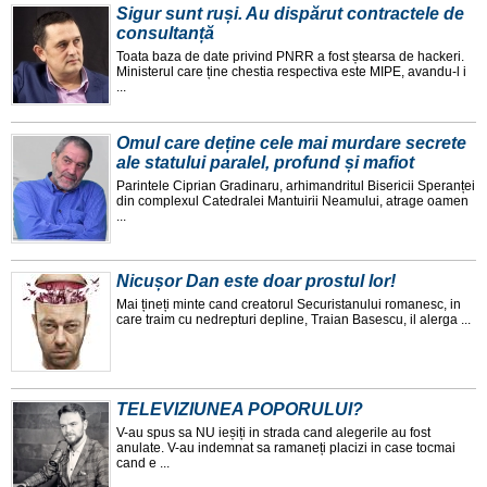
Sigur sunt ruși. Au dispărut contractele de
consultanță
Toata baza de date privind PNRR a fost ștearsa de hackeri.
Ministerul care ține chestia respectiva este MIPE, avandu-l i
...
Omul care deține cele mai murdare secrete
ale statului paralel, profund și mafiot
Parintele Ciprian Gradinaru, arhimandritul Bisericii Speranței
din complexul Catedralei Mantuirii Neamului, atrage oamen
...
Nicușor Dan este doar prostul lor!
Mai țineți minte cand creatorul Securistanului romanesc, in
care traim cu nedrepturi depline, Traian Basescu, il alerga ...
TELEVIZIUNEA POPORULUI?
V-au spus sa NU ieșiți in strada cand alegerile au fost
anulate. V-au indemnat sa ramaneți placizi in case tocmai
cand e ...