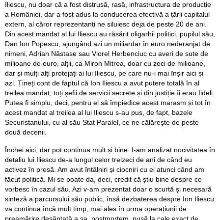
Iliescu, nu doar că a fost distrusă, rasă, infrastructura de producție
a României, dar a fost adus la conducerea efectivă a țării capitalul
extern, al căror reprezentanți ne siluiesc deja de peste 20 de ani.
Din acest mandat al lui Iliescu au răsărit oligarhii politici, pupilul său,
Dan Ion Popescu, ajungând azi un miliardar în euro nederanjat de
nimeni, Adrian Năstase sau Viorel Herbenciuc cu averi de sute de
milioane de euro, alții, ca Miron Mitrea, doar cu zeci de milioane,
dar și mulți alți protejați ai lui Iliescu, pe care nu-i mai înșir aici și
azi. Țineți cont de faptul că Ion Iliescu a avut putere totală în al
treilea mandat; toți șefii de servicii secrete și din justiție îi erau fideli.
Putea fi simplu, deci, pentru el să împiedice acest marasm și tot în
acest mandat al treilea al lui Iliescu s-au pus, de fapt, bazele
Securistanului, cu al său Stat Paralel, ce ne călărește de peste
două decenii.
Închei aici, dar pot continua mult și bine. I-am analizat nocivitatea în
detaliu lui Iliescu de-a lungul celor treizeci de ani de când eu
activez în presă. Am avut întâlniri și ciocniri cu el atunci când am
făcut politică. Mi se poate da, deci, credit că știu bine despre ce
vorbesc în cazul său. Azi v-am prezentat doar o scurtă și necesară
sinteză a parcursului său public, însă dezbaterea despre Ion Iliescu
va continua încă mult timp, mai ales în urma operațiunii de
preamărire deșănțată a sa, postmortem, pusă la cale exact de