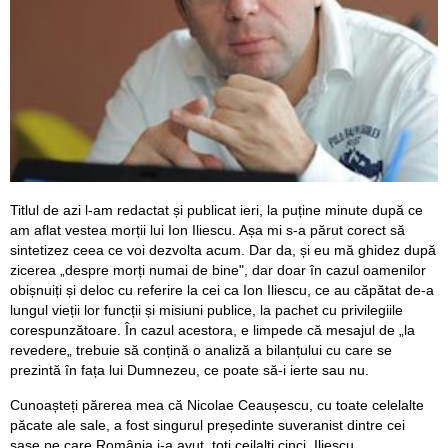
Titlul de azi l-am redactat și publicat ieri, la puține minute după ce
am aflat vestea morții lui Ion Iliescu. Așa mi s-a părut corect să
sintetizez ceea ce voi dezvolta acum. Dar da, și eu mă ghidez după
zicerea „despre morți numai de bine", dar doar în cazul oamenilor
obișnuiți și deloc cu referire la cei ca Ion Iliescu, ce au căpătat de-a
lungul vieții lor funcții și misiuni publice, la pachet cu privilegiile
corespunzătoare. În cazul acestora, e limpede că mesajul de „la
revedere„ trebuie să conțină o analiză a bilanțului cu care se
prezintă în fața lui Dumnezeu, ce poate să-i ierte sau nu.
Cunoașteți părerea mea că Nicolae Ceaușescu, cu toate celelalte
păcate ale sale, a fost singurul președinte suveranist dintre cei
șase pe care România i-a avut, toți ceilalți cinci, Iliescu,