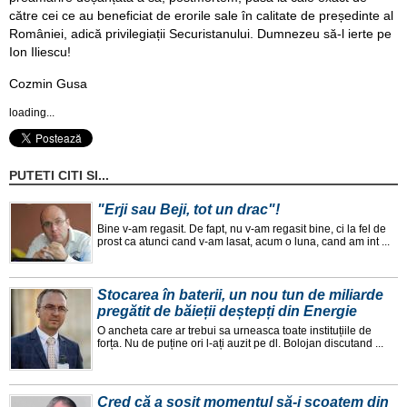
către cei ce au beneficiat de erorile sale în calitate de președinte al
României, adică privilegiații Securistanului. Dumnezeu să-l ierte pe
Ion Iliescu!
Cozmin Gusa
loading...
PUTETI CITI SI...
"Erji sau Beji, tot un drac"!
Bine v-am regasit. De fapt, nu v-am regasit bine, ci la fel de
prost ca atunci cand v-am lasat, acum o luna, cand am int ...
Stocarea în baterii, un nou tun de miliarde
pregătit de băieții deștepți din Energie
O ancheta care ar trebui sa urneasca toate instituțiile de
forța. Nu de puține ori l-ați auzit pe dl. Bolojan discutand ...
Cred că a sosit momentul să-i scoatem din