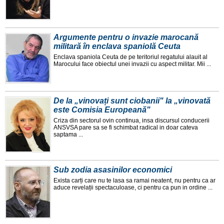
Argumente pentru o invazie marocană
militară în enclava spaniolă Ceuta
Enclava spaniola Ceuta de pe teritoriul regatului alauit al
Marocului face obiectul unei invazii cu aspect militar. Mii ...
De la „vinovați sunt ciobanii" la „vinovată
este Comisia Europeană"
Criza din sectorul ovin continua, insa discursul conducerii
ANSVSA pare sa se fi schimbat radical in doar cateva
saptama ...
Sub zodia asasinilor economici
Exista carți care nu te lasa sa ramai neatent, nu pentru ca ar
aduce revelații spectaculoase, ci pentru ca pun in ordine ...