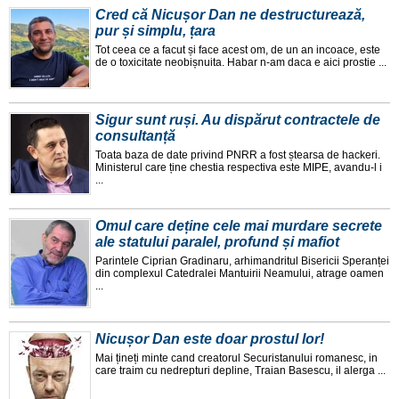
Cred că Nicușor Dan ne destructurează,
pur și simplu, țara
Tot ceea ce a facut și face acest om, de un an incoace, este
de o toxicitate neobișnuita. Habar n-am daca e aici prostie ...
Sigur sunt ruși. Au dispărut contractele de
consultanță
Toata baza de date privind PNRR a fost ștearsa de hackeri.
Ministerul care ține chestia respectiva este MIPE, avandu-l i
...
Omul care deține cele mai murdare secrete
ale statului paralel, profund și mafiot
Parintele Ciprian Gradinaru, arhimandritul Bisericii Speranței
din complexul Catedralei Mantuirii Neamului, atrage oamen
...
Nicușor Dan este doar prostul lor!
Mai țineți minte cand creatorul Securistanului romanesc, in
care traim cu nedrepturi depline, Traian Basescu, il alerga ...