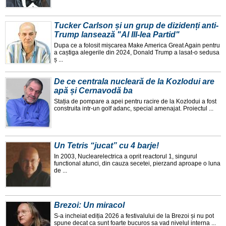
Tucker Carlson și un grup de dizidenți anti-
Trump lansează "Al III-lea Partid"
Dupa ce a folosit mișcarea Make America Great Again pentru
a caștiga alegerile din 2024, Donald Trump a lasat-o sedusa
ș ...
De ce centrala nucleară de la Kozlodui are
apă și Cernavodă ba
Stația de pompare a apei pentru racire de la Kozlodui a fost
construita intr-un golf adanc, special amenajat. Proiectul ...
Un Tetris “jucat” cu 4 barje!
In 2003, Nuclearelectrica a oprit reactorul 1, singurul
functional atunci, din cauza secetei, pierzand aproape o luna
de ...
Brezoi: Un miracol
S-a incheiat ediția 2026 a festivalului de la Brezoi și nu pot
spune decat ca sunt foarte bucuros sa vad nivelul interna ...