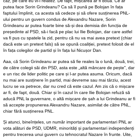
caz, pe care eu vi-l relatez. De fapt, mișcarea ar fi două. Ce ar
putea face Sorin Grindeanu? Ca să îl pună pe Bolojan în fața
faptului împlinit, ca acesta să cedeze și să ofere susținerea PNL-
ului pentru un guvern condus de Alexandru Nazare, Sorin
Grindeanu ar putea foarte bine să-și dea demisia din funcția de
președinte al PSD, să-i facă pe plac lui Ilie Bolojan, dar care astfel
va fi pus cu spatele la zid, pentru că nu va mai avea pretext (chiar
dacă este un pretext fals) să se opună coaliției, pretext folosit de el
în fața colegilor de partid și în fața lui Nicușor Dan.
Aaa, că Sorin Grindeanu ar putea să fie reales la o lună, două, trei,
de către colegii săi din PSD, asta este „altă mâncare de pește", dar
e un risc de lider politic pe care și l-ar putea asuma. Oricum, dacă
nu mai are susținere în partid, mai devreme sau mai târziu, acest
lucru se va petrece, dar nu cred că este cazul. Am zis că o mișcare
ar fi, de fapt, două. Chiar și în cazul în care Ilie Bolojan refuză să
aducă PNL la guvernare, o altă mișcare de șah a lui Grindeanu ar fi
să accepte propunerea Alexandru Nazare, asimilat de către PNL,
chiar fără susținerea PNL.
Și atunci, bineînțeles, un număr important de parlamentari PNL ar
vota alături de PSD, UDMR, minorități și parlamentari independenți
pentru trecerea unui guvern cu tehnocratul Nazare în frunte. Uite,