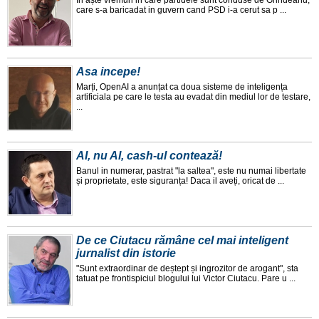
În aște vremuri in care partidele sunt conduse de Grindeanu,
care s-a baricadat in guvern cand PSD i-a cerut sa p ...
Asa incepe!
Marți, OpenAI a anunțat ca doua sisteme de inteligența
artificiala pe care le testa au evadat din mediul lor de testare,
...
AI, nu AI, cash-ul contează!
Banul in numerar, pastrat "la saltea", este nu numai libertate
și proprietate, este siguranța! Daca il aveți, oricat de ...
De ce Ciutacu rămâne cel mai inteligent
jurnalist din istorie
"Sunt extraordinar de deștept și ingrozitor de arogant", sta
tatuat pe frontispiciul blogului lui Victor Ciutacu. Pare u ...