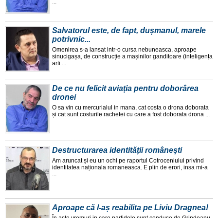
...
Salvatorul este, de fapt, dușmanul, marele
potrivnic...
Omenirea s-a lansat intr-o cursa nebuneasca, aproape
sinucigașa, de construcție a mașinilor ganditoare (inteligența
arti ...
De ce nu felicit aviația pentru doborârea
dronei
O sa vin cu mercurialul in mana, cat costa o drona doborata
și cat sunt costurile rachetei cu care a fost doborata drona ...
Destructurarea identității românești
Am aruncat și eu un ochi pe raportul Cotroceniului privind
identitatea naționala romaneasca. E plin de erori, insa mi-a
...
Aproape că l-aș reabilita pe Liviu Dragnea!