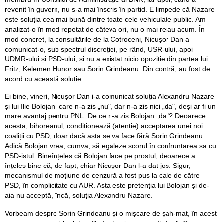
revenit în guvern, nu s-a mai înscris în partid. E limpede că Nazare
este soluția cea mai bună dintre toate cele vehiculate public. Am
analizat-o în mod repetat de câteva ori, nu o mai reiau acum. În
mod concret, la consultările de la Cotroceni, Nicușor Dan a
comunicat-o, sub spectrul discreției, pe rând, USR-ului, apoi
UDMR-ului și PSD-ului, și nu a existat nicio opoziție din partea lui
Fritz, Kelemen Hunor sau Sorin Grindeanu. Din contră, au fost de
acord cu această soluție.
Ei bine, vineri, Nicușor Dan i-a comunicat soluția Alexandru Nazare
și lui Ilie Bolojan, care n-a zis „nu", dar n-a zis nici „da", deși ar fi un
mare avantaj pentru PNL. De ce n-a zis Bolojan „da"? Deoarece
acesta, bihoreanul, condiționează (atenție) acceptarea unei noi
coaliții cu PSD, doar dacă asta se va face fără Sorin Grindeanu.
Adică Bolojan vrea, cumva, să egaleze scorul în confruntarea sa cu
PSD-istul. Bineînțeles că Bolojan face pe prostul, deoarece a
înțeles bine că, de fapt, chiar Nicușor Dan l-a dat jos. Sigur,
mecanismul de moțiune de cenzură a fost pus la cale de către
PSD, în complicitate cu AUR. Asta este pretenția lui Bolojan și de-
aia nu acceptă, încă, soluția Alexandru Nazare.
Vorbeam despre Sorin Grindeanu și o mișcare de șah-mat, în acest