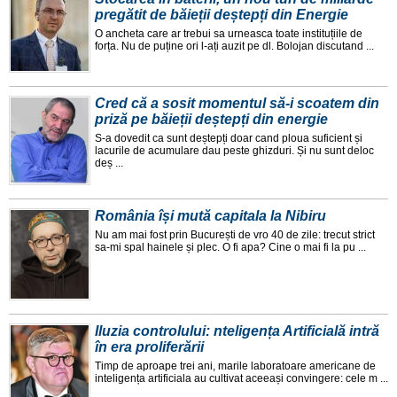
pregătit de băieții deștepți din Energie
O ancheta care ar trebui sa urneasca toate instituțiile de
forța. Nu de puține ori l-ați auzit pe dl. Bolojan discutand ...
Cred că a sosit momentul să-i scoatem din
priză pe băieții deștepți din energie
S-a dovedit ca sunt deștepți doar cand ploua suficient și
lacurile de acumulare dau peste ghizduri. Și nu sunt deloc
deș ...
România își mută capitala la Nibiru
Nu am mai fost prin București de vro 40 de zile: trecut strict
sa-mi spal hainele și plec. O fi apa? Cine o mai fi la pu ...
Iluzia controlului: nteligența Artificială intră
în era proliferării
Timp de aproape trei ani, marile laboratoare americane de
inteligența artificiala au cultivat aceeași convingere: cele m ...