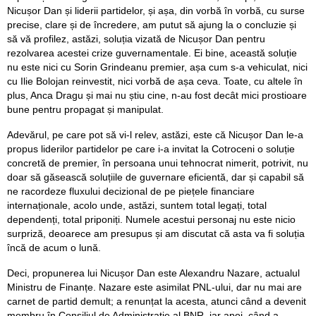
Nicușor Dan și liderii partidelor, și așa, din vorbă în vorbă, cu surse
precise, clare și de încredere, am putut să ajung la o concluzie și
să vă profilez, astăzi, soluția vizată de Nicușor Dan pentru
rezolvarea acestei crize guvernamentale. Ei bine, această soluție
nu este nici cu Sorin Grindeanu premier, așa cum s-a vehiculat, nici
cu Ilie Bolojan reinvestit, nici vorbă de așa ceva. Toate, cu altele în
plus, Anca Dragu și mai nu știu cine, n-au fost decât mici prostioare
bune pentru propagat și manipulat.
Adevărul, pe care pot să vi-l relev, astăzi, este că Nicușor Dan le-a
propus liderilor partidelor pe care i-a invitat la Cotroceni o soluție
concretă de premier, în persoana unui tehnocrat nimerit, potrivit, nu
doar să găsească soluțiile de guvernare eficientă, dar și capabil să
ne racordeze fluxului decizional de pe piețele financiare
internaționale, acolo unde, astăzi, suntem total legați, total
dependenți, total priponiți. Numele acestui personaj nu este nicio
surpriză, deoarece am presupus și am discutat că asta va fi soluția
încă de acum o lună.
Deci, propunerea lui Nicușor Dan este Alexandru Nazare, actualul
Ministru de Finanțe. Nazare este asimilat PNL-ului, dar nu mai are
carnet de partid demult; a renunțat la acesta, atunci când a devenit
membru în Consiliul de Administrație al BNR, iar apoi, când a