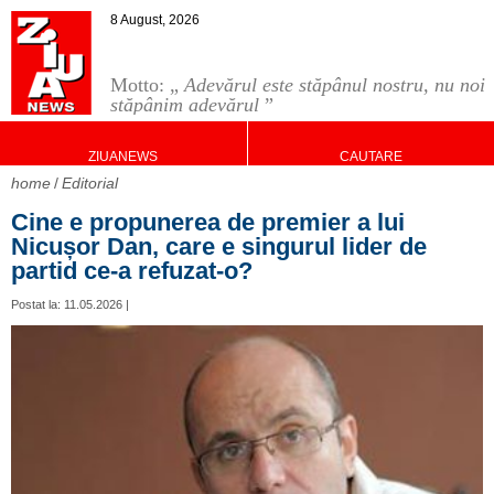
8 August, 2026
Motto: „
Adevărul este stăpânul nostru, nu noi
stăpânim adevărul
”
ZIUANEWS
CAUTARE
home
Editorial
Cine e propunerea de premier a lui
Nicușor Dan, care e singurul lider de
partid ce-a refuzat-o?
Postat la: 11.05.2026 |