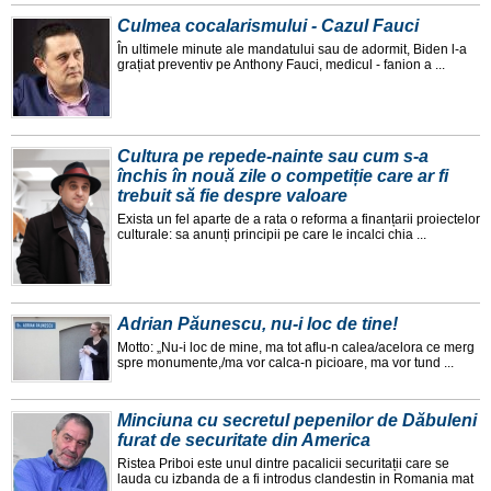
Culmea cocalarismului - Cazul Fauci
În ultimele minute ale mandatului sau de adormit, Biden l-a
grațiat preventiv pe Anthony Fauci, medicul - fanion a ...
Cultura pe repede-nainte sau cum s-a
închis în nouă zile o competiție care ar fi
trebuit să fie despre valoare
Exista un fel aparte de a rata o reforma a finanțarii proiectelor
culturale: sa anunți principii pe care le incalci chia ...
Adrian Păunescu, nu-i loc de tine!
Motto: „Nu-i loc de mine, ma tot aflu-n calea/acelora ce merg
spre monumente,/ma vor calca-n picioare, ma vor tund ...
Minciuna cu secretul pepenilor de Dăbuleni
furat de securitate din America
Ristea Priboi este unul dintre pacalicii securitații care se
lauda cu izbanda de a fi introdus clandestin in Romania mat