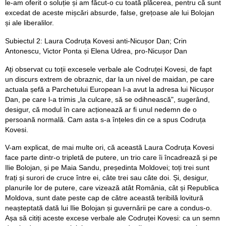
le-am oferit o soluție și am făcut-o cu toată plăcerea, pentru că sunt
excedat de aceste mișcări absurde, false, grețoase ale lui Bolojan
și ale liberalilor.
Subiectul 2: Laura Codruța Kovesi anti-Nicușor Dan; Crin
Antonescu, Victor Ponta și Elena Udrea, pro-Nicușor Dan
Ați observat cu toții excesele verbale ale Codruței Kovesi, de fapt
un discurs extrem de obraznic, dar la un nivel de maidan, pe care
actuala șefă a Parchetului European l-a avut la adresa lui Nicușor
Dan, pe care l-a trimis „la culcare, să se odihnească", sugerând,
desigur, că modul în care acționează ar fi unul nedemn de o
persoană normală. Cam asta s-a înțeles din ce a spus Codruța
Kovesi.
V-am explicat, de mai multe ori, că această Laura Codruța Kovesi
face parte dintr-o tripletă de putere, un trio care îi încadrează și pe
Ilie Bolojan, și pe Maia Sandu, președinta Moldovei; toți trei sunt
frați și surori de cruce între ei, câte trei sau câte doi. Și, desigur,
planurile lor de putere, care vizează atât România, cât și Republica
Moldova, sunt date peste cap de către această teribilă lovitură
neașteptată dată lui Ilie Bolojan și guvernării pe care a condus-o.
Așa să citiți aceste excese verbale ale Codruței Kovesi: ca un semn