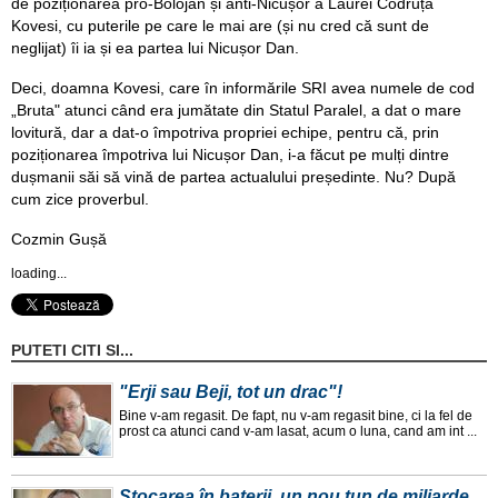
de poziționarea pro-Bolojan și anti-Nicușor a Laurei Codruța
Kovesi, cu puterile pe care le mai are (și nu cred că sunt de
neglijat) îi ia și ea partea lui Nicușor Dan.
Deci, doamna Kovesi, care în informările SRI avea numele de cod
„Bruta" atunci când era jumătate din Statul Paralel, a dat o mare
lovitură, dar a dat-o împotriva propriei echipe, pentru că, prin
poziționarea împotriva lui Nicușor Dan, i-a făcut pe mulți dintre
dușmanii săi să vină de partea actualului președinte. Nu? După
cum zice proverbul.
Cozmin Gușă
loading...
PUTETI CITI SI...
"Erji sau Beji, tot un drac"!
Bine v-am regasit. De fapt, nu v-am regasit bine, ci la fel de
prost ca atunci cand v-am lasat, acum o luna, cand am int ...
Stocarea în baterii, un nou tun de miliarde