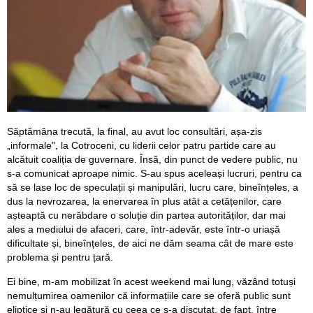
Săptămâna trecută, la final, au avut loc consultări, așa-zis
„informale", la Cotroceni, cu liderii celor patru partide care au
alcătuit coaliția de guvernare. Însă, din punct de vedere public, nu
s-a comunicat aproape nimic. S-au spus aceleași lucruri, pentru ca
să se lase loc de speculații și manipulări, lucru care, bineînțeles, a
dus la nevrozarea, la enervarea în plus atât a cetățenilor, care
așteaptă cu nerăbdare o soluție din partea autorităților, dar mai
ales a mediului de afaceri, care, într-adevăr, este într-o uriașă
dificultate și, bineînțeles, de aici ne dăm seama cât de mare este
problema și pentru țară.
Ei bine, m-am mobilizat în acest weekend mai lung, văzând totuși
nemulțumirea oamenilor că informațiile care se oferă public sunt
eliptice și n-au legătură cu ceea ce s-a discutat, de fapt, între