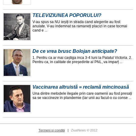
TELEVIZIUNEA POPORULUI?
V-au spus sa NU ieșiți in strada cand alegerile au fost
anulate. V-au indemnat sa ramaneți placizi in case tocmai
cand e ...
De ce vrea brusc Bolojan anticipate?
1. Pentru ca ar mai caștiga inca 3-4 luni la Palatul Victoria. 2.
Pentru ca, in calitate de președinte al PNL, va imparț ...
Vaccinarea altruistă = reclamă mincinoasă
Una dintre metodele ilegale prin care oamenii au fost presați
sa se vaccineze in plandemie (iar unii au facut-o cu conse ...
Termeni si conditii
ZiuaNews © 2012