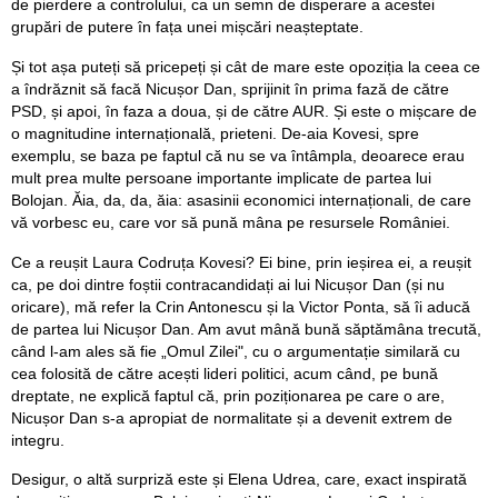
de pierdere a controlului, ca un semn de disperare a acestei
grupări de putere în fața unei mișcări neașteptate.
Și tot așa puteți să pricepeți și cât de mare este opoziția la ceea ce
a îndrăznit să facă Nicușor Dan, sprijinit în prima fază de către
PSD, și apoi, în faza a doua, și de către AUR. Și este o mișcare de
o magnitudine internațională, prieteni. De-aia Kovesi, spre
exemplu, se baza pe faptul că nu se va întâmpla, deoarece erau
mult prea multe persoane importante implicate de partea lui
Bolojan. Ăia, da, da, ăia: asasinii economici internaționali, de care
vă vorbesc eu, care vor să pună mâna pe resursele României.
Ce a reușit Laura Codruța Kovesi? Ei bine, prin ieșirea ei, a reușit
ca, pe doi dintre foștii contracandidați ai lui Nicușor Dan (și nu
oricare), mă refer la Crin Antonescu și la Victor Ponta, să îi aducă
de partea lui Nicușor Dan. Am avut mână bună săptămâna trecută,
când l-am ales să fie „Omul Zilei", cu o argumentație similară cu
cea folosită de către acești lideri politici, acum când, pe bună
dreptate, ne explică faptul că, prin poziționarea pe care o are,
Nicușor Dan s-a apropiat de normalitate și a devenit extrem de
integru.
Desigur, o altă surpriză este și Elena Udrea, care, exact inspirată