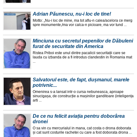
Adrian Păunescu, nu-i loc de tine!
Motto: „Nu-i loc de mine, ma tot aflu-n calea/acelora ce merg
spre monumente,/ma vor calca-n picioare, ma vor tund ...
Minciuna cu secretul pepenilor de Dăbuleni
furat de securitate din America
Ristea Priboi este unul dintre pacalicii securitații care se
lauda cu izbanda de a fi introdus clandestin in Romania mat
...
Salvatorul este, de fapt, dușmanul, marele
potrivnic...
Omenirea s-a lansat intr-o cursa nebuneasca, aproape
sinucigașa, de construcție a mașinilor ganditoare (inteligența
arti ...
De ce nu felicit aviația pentru doborârea
dronei
O sa vin cu mercurialul in mana, cat costa o drona doborata
și cat sunt costurile rachetei cu care a fost doborata drona ...