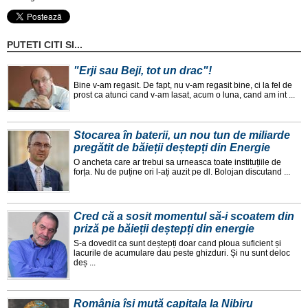
PUTETI CITI SI...
"Erji sau Beji, tot un drac"!
Bine v-am regasit. De fapt, nu v-am regasit bine, ci la fel de
prost ca atunci cand v-am lasat, acum o luna, cand am int ...
Stocarea în baterii, un nou tun de miliarde
pregătit de băieții deștepți din Energie
O ancheta care ar trebui sa urneasca toate instituțiile de
forța. Nu de puține ori l-ați auzit pe dl. Bolojan discutand ...
Cred că a sosit momentul să-i scoatem din
priză pe băieții deștepți din energie
S-a dovedit ca sunt deștepți doar cand ploua suficient și
lacurile de acumulare dau peste ghizduri. Și nu sunt deloc
deș ...
România își mută capitala la Nibiru