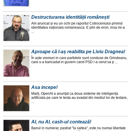
Destructurarea identității românești
Am aruncat și eu un ochi pe raportul Cotroceniului privind
identitatea naționala romaneasca. E plin de erori, insa mi-a
...
Aproape că l-aș reabilita pe Liviu Dragnea!
În aște vremuri in care partidele sunt conduse de Grindeanu,
care s-a baricadat in guvern cand PSD i-a cerut sa p ...
Asa incepe!
Marți, OpenAI a anunțat ca doua sisteme de inteligența
artificiala pe care le testa au evadat din mediul lor de testare,
...
AI, nu AI, cash-ul contează!
Banul in numerar, pastrat "la saltea", este nu numai libertate