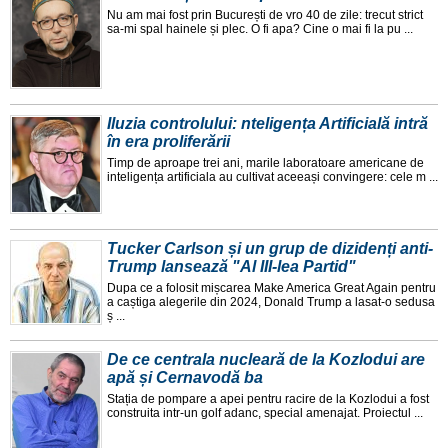
Nu am mai fost prin București de vro 40 de zile: trecut strict
sa-mi spal hainele și plec. O fi apa? Cine o mai fi la pu ...
Iluzia controlului: nteligența Artificială intră
în era proliferării
Timp de aproape trei ani, marile laboratoare americane de
inteligența artificiala au cultivat aceeași convingere: cele m ...
Tucker Carlson și un grup de dizidenți anti-
Trump lansează "Al III-lea Partid"
Dupa ce a folosit mișcarea Make America Great Again pentru
a caștiga alegerile din 2024, Donald Trump a lasat-o sedusa
ș ...
De ce centrala nucleară de la Kozlodui are
apă și Cernavodă ba
Stația de pompare a apei pentru racire de la Kozlodui a fost
construita intr-un golf adanc, special amenajat. Proiectul ...