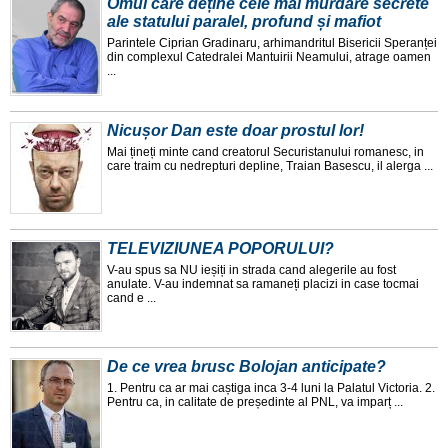
Omul care deține cele mai murdare secrete
ale statului paralel, profund și mafiot
Parintele Ciprian Gradinaru, arhimandritul Bisericii Speranței
din complexul Catedralei Mantuirii Neamului, atrage oamen
...
Nicușor Dan este doar prostul lor!
Mai țineți minte cand creatorul Securistanului romanesc, in
care traim cu nedrepturi depline, Traian Basescu, il alerga ...
TELEVIZIUNEA POPORULUI?
V-au spus sa NU ieșiți in strada cand alegerile au fost
anulate. V-au indemnat sa ramaneți placizi in case tocmai
cand e ...
De ce vrea brusc Bolojan anticipate?
1. Pentru ca ar mai caștiga inca 3-4 luni la Palatul Victoria. 2.
Pentru ca, in calitate de președinte al PNL, va imparț ...