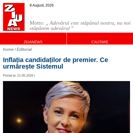
8 August, 2026
Motto: „
Adevărul este stăpânul nostru, nu noi
stăpânim adevărul
”
ZIUANEWS
CAUTARE
home
Editorial
Inflația candidaților de premier. Ce
urmărește Sistemul
Postat la: 21.05.2026 |