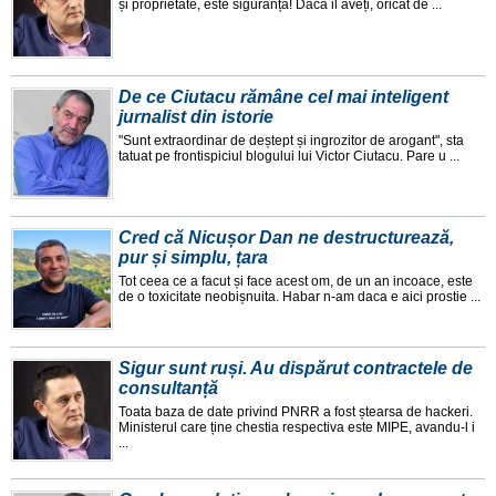
și proprietate, este siguranța! Daca il aveți, oricat de ...
De ce Ciutacu rămâne cel mai inteligent
jurnalist din istorie
"Sunt extraordinar de deștept și ingrozitor de arogant", sta
tatuat pe frontispiciul blogului lui Victor Ciutacu. Pare u ...
Cred că Nicușor Dan ne destructurează,
pur și simplu, țara
Tot ceea ce a facut și face acest om, de un an incoace, este
de o toxicitate neobișnuita. Habar n-am daca e aici prostie ...
Sigur sunt ruși. Au dispărut contractele de
consultanță
Toata baza de date privind PNRR a fost ștearsa de hackeri.
Ministerul care ține chestia respectiva este MIPE, avandu-l i
...