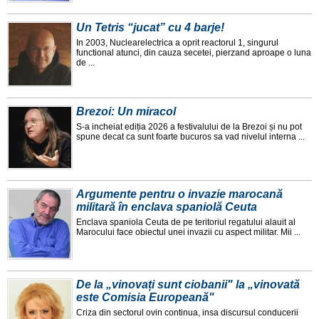
Un Tetris “jucat” cu 4 barje!
In 2003, Nuclearelectrica a oprit reactorul 1, singurul
functional atunci, din cauza secetei, pierzand aproape o luna
de ...
Brezoi: Un miracol
S-a incheiat ediția 2026 a festivalului de la Brezoi și nu pot
spune decat ca sunt foarte bucuros sa vad nivelul interna ...
Argumente pentru o invazie marocană
militară în enclava spaniolă Ceuta
Enclava spaniola Ceuta de pe teritoriul regatului alauit al
Marocului face obiectul unei invazii cu aspect militar. Mii ...
De la „vinovați sunt ciobanii" la „vinovată
este Comisia Europeană"
Criza din sectorul ovin continua, insa discursul conducerii