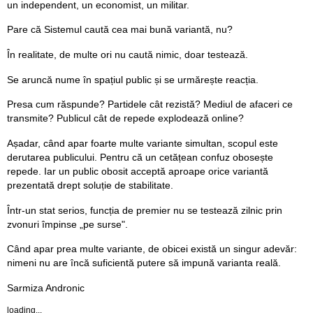
un independent, un economist, un militar.
Pare că Sistemul caută cea mai bună variantă, nu?
În realitate, de multe ori nu caută nimic, doar testează.
Se aruncă nume în spațiul public și se urmărește reacția.
Presa cum răspunde? Partidele cât rezistă? Mediul de afaceri ce
transmite? Publicul cât de repede explodează online?
Așadar, când apar foarte multe variante simultan, scopul este
derutarea publicului. Pentru că un cetățean confuz obosește
repede. Iar un public obosit acceptă aproape orice variantă
prezentată drept soluție de stabilitate.
Într-un stat serios, funcția de premier nu se testează zilnic prin
zvonuri împinse „pe surse".
Când apar prea multe variante, de obicei există un singur adevăr:
nimeni nu are încă suficientă putere să impună varianta reală.
Sarmiza Andronic
loading...