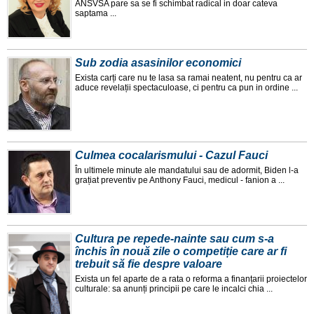
ANSVSA pare sa se fi schimbat radical in doar cateva
saptama ...
Sub zodia asasinilor economici
Exista carți care nu te lasa sa ramai neatent, nu pentru ca ar
aduce revelații spectaculoase, ci pentru ca pun in ordine ...
Culmea cocalarismului - Cazul Fauci
În ultimele minute ale mandatului sau de adormit, Biden l-a
grațiat preventiv pe Anthony Fauci, medicul - fanion a ...
Cultura pe repede-nainte sau cum s-a
închis în nouă zile o competiție care ar fi
trebuit să fie despre valoare
Exista un fel aparte de a rata o reforma a finanțarii proiectelor
culturale: sa anunți principii pe care le incalci chia ...