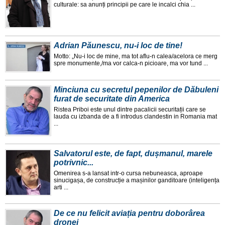
culturale: sa anunți principii pe care le incalci chia ...
Adrian Păunescu, nu-i loc de tine!
Motto: „Nu-i loc de mine, ma tot aflu-n calea/acelora ce merg
spre monumente,/ma vor calca-n picioare, ma vor tund ...
Minciuna cu secretul pepenilor de Dăbuleni
furat de securitate din America
Ristea Priboi este unul dintre pacalicii securitații care se
lauda cu izbanda de a fi introdus clandestin in Romania mat
...
Salvatorul este, de fapt, dușmanul, marele
potrivnic...
Omenirea s-a lansat intr-o cursa nebuneasca, aproape
sinucigașa, de construcție a mașinilor ganditoare (inteligența
arti ...
De ce nu felicit aviația pentru doborârea
dronei