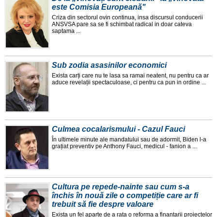
este Comisia Europeană"
Criza din sectorul ovin continua, insa discursul conducerii
ANSVSA pare sa se fi schimbat radical in doar cateva
saptama ...
Sub zodia asasinilor economici
Exista carți care nu te lasa sa ramai neatent, nu pentru ca ar
aduce revelații spectaculoase, ci pentru ca pun in ordine ...
Culmea cocalarismului - Cazul Fauci
În ultimele minute ale mandatului sau de adormit, Biden l-a
grațiat preventiv pe Anthony Fauci, medicul - fanion a ...
Cultura pe repede-nainte sau cum s-a
închis în nouă zile o competiție care ar fi
trebuit să fie despre valoare
Exista un fel aparte de a rata o reforma a finanțarii proiectelor