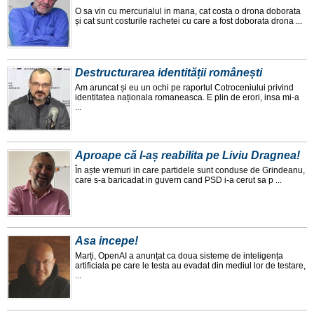
O sa vin cu mercurialul in mana, cat costa o drona doborata
și cat sunt costurile rachetei cu care a fost doborata drona ...
Destructurarea identității românești
Am aruncat și eu un ochi pe raportul Cotroceniului privind
identitatea naționala romaneasca. E plin de erori, insa mi-a
...
Aproape că l-aș reabilita pe Liviu Dragnea!
În aște vremuri in care partidele sunt conduse de Grindeanu,
care s-a baricadat in guvern cand PSD i-a cerut sa p ...
Asa incepe!
Marți, OpenAI a anunțat ca doua sisteme de inteligența
artificiala pe care le testa au evadat din mediul lor de testare,
...