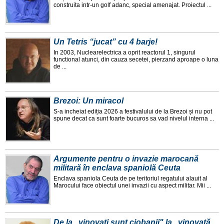
construita intr-un golf adanc, special amenajat. Proiectul ...
Un Tetris “jucat” cu 4 barje!
In 2003, Nuclearelectrica a oprit reactorul 1, singurul
functional atunci, din cauza secetei, pierzand aproape o luna
de ...
Brezoi: Un miracol
S-a incheiat ediția 2026 a festivalului de la Brezoi și nu pot
spune decat ca sunt foarte bucuros sa vad nivelul interna ...
Argumente pentru o invazie marocană
militară în enclava spaniolă Ceuta
Enclava spaniola Ceuta de pe teritoriul regatului alauit al
Marocului face obiectul unei invazii cu aspect militar. Mii ...
De la „vinovați sunt ciobanii" la „vinovată