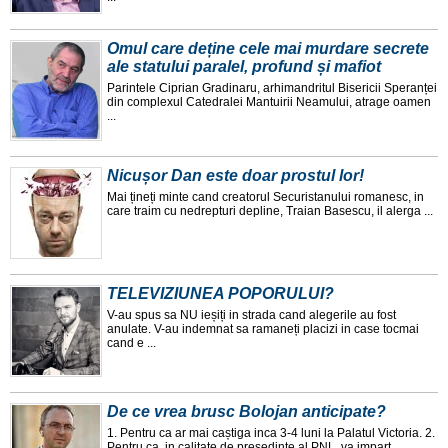
Omul care deține cele mai murdare secrete
ale statului paralel, profund și mafiot
Parintele Ciprian Gradinaru, arhimandritul Bisericii Speranței
din complexul Catedralei Mantuirii Neamului, atrage oamen
...
Nicușor Dan este doar prostul lor!
Mai țineți minte cand creatorul Securistanului romanesc, in
care traim cu nedrepturi depline, Traian Basescu, il alerga ...
TELEVIZIUNEA POPORULUI?
V-au spus sa NU ieșiți in strada cand alegerile au fost
anulate. V-au indemnat sa ramaneți placizi in case tocmai
cand e ...
De ce vrea brusc Bolojan anticipate?
1. Pentru ca ar mai caștiga inca 3-4 luni la Palatul Victoria. 2.
Pentru ca, in calitate de președinte al PNL, va imparț ...