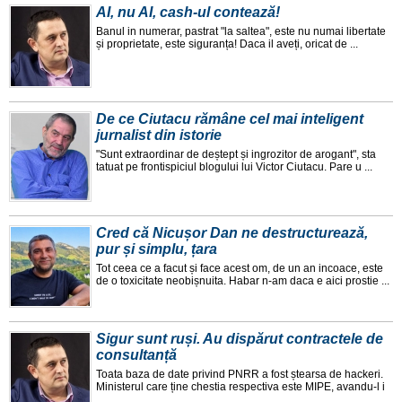
AI, nu AI, cash-ul contează!
Banul in numerar, pastrat "la saltea", este nu numai libertate
și proprietate, este siguranța! Daca il aveți, oricat de ...
De ce Ciutacu rămâne cel mai inteligent
jurnalist din istorie
"Sunt extraordinar de deștept și ingrozitor de arogant", sta
tatuat pe frontispiciul blogului lui Victor Ciutacu. Pare u ...
Cred că Nicușor Dan ne destructurează,
pur și simplu, țara
Tot ceea ce a facut și face acest om, de un an incoace, este
de o toxicitate neobișnuita. Habar n-am daca e aici prostie ...
Sigur sunt ruși. Au dispărut contractele de
consultanță
Toata baza de date privind PNRR a fost ștearsa de hackeri.
Ministerul care ține chestia respectiva este MIPE, avandu-l i
...