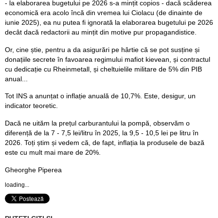
- la elaborarea bugetului pe 2026 s-a mințit copios - dacă scăderea
economică era acolo încă din vremea lui Ciolacu (de dinainte de
iunie 2025), ea nu putea fi ignorată la elaborarea bugetului pe 2026
decât dacă redactorii au mințit din motive pur propagandistice.
Or, cine știe, pentru a da asigurări pe hârtie că se pot susține și
donațiile secrete în favoarea regimului mafiot kievean, și contractul
cu dedicație cu Rheinmetall, și cheltuielile militare de 5% din PIB
anual...
Tot INS a anunțat o inflație anuală de 10,7%. Este, desigur, un
indicator teoretic.
Dacă ne uităm la prețul carburantului la pompă, observăm o
diferență de la 7 - 7,5 lei/litru în 2025, la 9,5 - 10,5 lei pe litru în
2026. Toți știm și vedem că, de fapt, inflația la produsele de bază
este cu mult mai mare de 20%.
Gheorghe Piperea
loading...