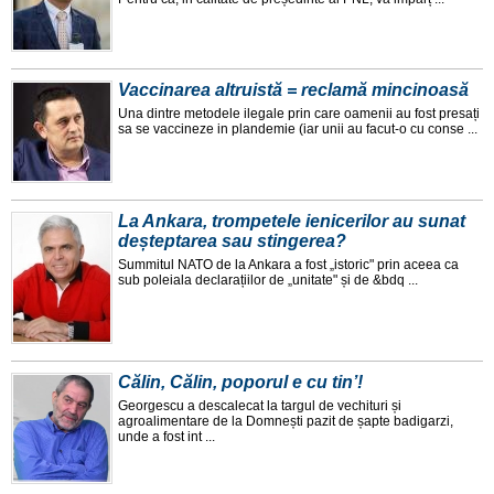
Vaccinarea altruistă = reclamă mincinoasă
Una dintre metodele ilegale prin care oamenii au fost presați
sa se vaccineze in plandemie (iar unii au facut-o cu conse ...
La Ankara, trompetele ienicerilor au sunat
deșteptarea sau stingerea?
Summitul NATO de la Ankara a fost „istoric" prin aceea ca
sub poleiala declarațiilor de „unitate" și de &bdq ...
Călin, Călin, poporul e cu tin’!
Georgescu a descalecat la targul de vechituri și
agroalimentare de la Domnești pazit de șapte badigarzi,
unde a fost int ...