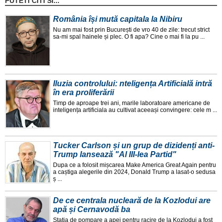
PUTETI CITI SI...
România își mută capitala la Nibiru
Nu am mai fost prin București de vro 40 de zile: trecut strict
sa-mi spal hainele și plec. O fi apa? Cine o mai fi la pu ...
Iluzia controlului: nteligența Artificială intră
în era proliferării
Timp de aproape trei ani, marile laboratoare americane de
inteligența artificiala au cultivat aceeași convingere: cele m ...
Tucker Carlson și un grup de dizidenți anti-
Trump lansează "Al III-lea Partid"
Dupa ce a folosit mișcarea Make America Great Again pentru
a caștiga alegerile din 2024, Donald Trump a lasat-o sedusa
ș ...
De ce centrala nucleară de la Kozlodui are
apă și Cernavodă ba
Stația de pompare a apei pentru racire de la Kozlodui a fost