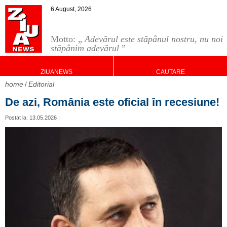
6 August, 2026
Motto: „
Adevărul este stăpânul nostru, nu noi
stăpânim adevărul
”
ZIUANEWS
CAUTARE
home
Editorial
De azi, România este oficial în recesiune!
Postat la: 13.05.2026 |