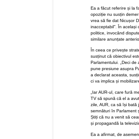
Ea a făcut referire și la 
opoziție nu susțin demer
vrea să fie dat Nicușor 
inacceptabil". În același 
politice, invocând dispute
similare anunțate anterio
În ceea ce privește stra
susținut că obiectivul es
Parlamentului. „Deci de
pune presiune asupra Pa
a declarat aceasta, susțin
ci va implica și mobilizar
„Iar AUR-ul, care fură mer
TV să spună că el a avu
zile, AUR, ca să își bată
semnături în Parlament 
Știți că nu a venit să c
și propagandă la televiz
Ea a afirmat, de asemene