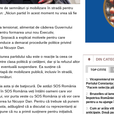
avere și de interese
e de semnături și mobilizare în stradă pentru
Modelele Anthropi
an: „Niciun partid în acest moment nu vrea să fie
oamenii să introdu
siguranță
Cele mai recente de
eja tensionat, alimentat de căderea Guvernului
ingrijorarile ca t
pentru formarea unui nou Executiv,
pentru o supraveg
Șoșoacă a explicat motivele pentru care
Cât zahăr are un 
nduce a demarat procedurile politice privind
Care îngrașă mai m
ui Nicușor Dan.
Calculele sunt real
galben, de 3 kg fi
iunea partidului său este o reacție la ceea ce
grame zahar. Cam a
DIN CATE
tre clasa politică și cetățeni, dar și la refuzul altor
Intrebarea cheie:
o eventuală suspendare. Ea susține că
apa Dunării?
TOP CITITE
etapă de mobilizare publică, inclusiv în stradă,
Conform datelor ONU
mnături.
centrelor de date d
1.
Vicepremierul i
Serbia - deci din țar
Portului Constanța:
ia asta și de batjocură. De astăzi SOS România
"Facem selecția pâ
i în SOS România veți întâlni oameni care vor
Un porumbel a pro
2.
Bruxelles-ul lan
în Franța. Peste 2,
ui, vor purta veste cu SOS România și vă vor cere
„Este extrem de r
împotriva României,
erea lui Nicușor Dan. Pentru că trebuie să punem
pentru a nu ajunge î
Un porumbel care a 
asta, adăugând că a discutat cu reprezentanți ai
incendiu de vegeta
3.
Cum ar arăta viit
pune că nu a primit susținere pentru inițiativă.
francez Dordogne. 
anticipate. Două pa