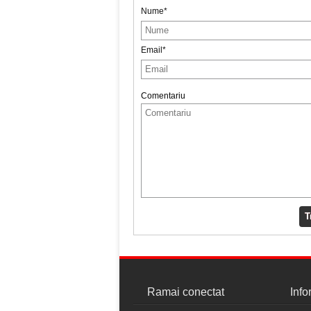
Nume*
Email*
Comentariu
T
Ramai conectat
Info