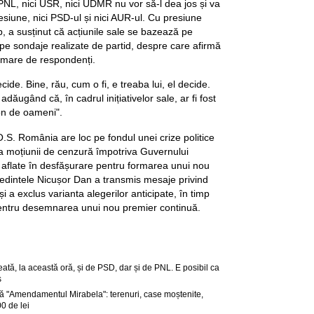
ci PNL, nici USR, nici UDMR nu vor să-l dea jos și va
esiune, nici PSD-ul și nici AUR-ul. Cu presiune
p, a susținut că acțiunile sale se bazează pe
i pe sondaje realizate de partid, despre care afirmă
 mare de respondenți.
ide. Bine, rău, cum o fi, e treaba lui, el decide.
dăugând că, în cadrul inițiativelor sale, ar fi fost
ion de oameni".
S. România are loc pe fondul unei crize politice
 moțiunii de cenzură împotriva Guvernului
r aflate în desfășurare pentru formarea unui nou
eședintele Nicușor Dan a transmis mesaje privind
 și a exclus varianta alegerilor anticipate, în timp
 pentru desemnarea unui nou premier continuă.
tă, la această oră, și de PSD, dar și de PNL. E posibil ca
s
 "Amendamentul Mirabela": terenuri, case moștenite,
0 de lei