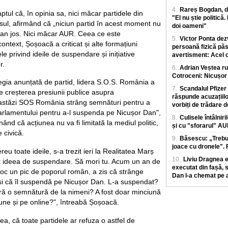
4.
Rareș Bogdan, de
faptul că, în opinia sa, nici măcar partidele din
"El nu știe politică.
sul, afirmând că „niciun partid în acest moment nu
doi oameni"
Dan jos. Nici măcar AUR. Ceea ce este
5.
Victor Ponta dez
context, Șoșoacă a criticat și alte formațiuni
persoană fizică păs
le privind ideile de suspendare și inițiative
avertisment: Acel ci
r.
6.
Adrian Veștea ru
Cotroceni: Nicușor 
tegia anunțată de partid, lidera S.O.S. România a
7.
Scandalul Pfize
te creșterea presiunii publice asupra
răspunde acuzațiilo
 astăzi SOS România strâng semnături pentru a
vorbiți de trădare d
rlamentului pentru a-l suspenda pe Nicușor Dan",
8.
Culisele întâlniri
ând că acțiunea nu va fi limitată la mediul politic,
și cu "sforarul" A
e civică.
9.
Băsescu: „Trebui
joace cu dronele". F
eu toate ideile, s-a trezit ieri la Realitatea Marș
10.
Liviu Dragnea ex
t ideea de suspendare. Să mori tu. Acum un an de
executat din fașă, 
 joc un pic de poporul român, a zis că strânge
Dan l-a chemat pe a
și că îl suspendă pe Nicușor Dan. L-a suspendat?
eară o semnătură de la nimeni? A fost doar minciună
iune și pe online?", întreabă Șoșoacă.
a, că toate partidele ar refuza o astfel de