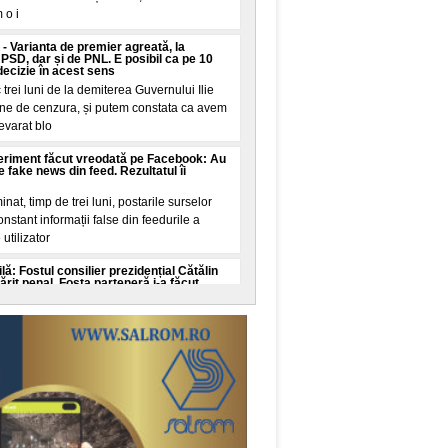
 o i
- Varianta de premier agreată, la
 PSD, dar și de PNL. E posibil ca pe 10
decizie în acest sens
 trei luni de la demiterea Guvernului Ilie
une de cenzura, și putem constata ca avem
evarat blo
eriment făcut vreodată pe Facebook: Au
e fake news din feed. Rezultatul îi
inat, timp de trei luni, postarile surselor
stant informații false din feedurile a
utilizator
lă: Fostul consilier prezidențial Cătălin
it penal. Fosta parteneră i-a făcut
ezidențial Catalin Avramescu e vizat intr-un
e infantila, instrumentat de procurorii
altat de
că averea concubinei după
abela": terenuri, case moștenite,
a și un împrumut de 116.000 de lei
or Dan a anunțat, miercuri, ca partenera sa
Gradinaru, și-a publicat declarațiile de