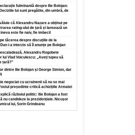
clarație fulminantă despre Ilie Bolojan:
 Deciziile lui sunt pregătite, din umbră, de
văluie că Alexandru Nazare a obținut pe
trarea rating-ului de țară și lansează un
neva este fie naiv, fie imbecil
pe tăcerea despre discuțiile de la
Dan i-a interzis să îl anunțe pe Bolojan
r escaladează. Alexandru Rogobete
r lui Vlad Voiculescu: „Aveți tupeu să
e țară?"
lor dintre Ilie Bolojan și George Simion, dar
UR
e negociat cu ucrainenii să nu se mai
ostul președinte critică achizițiile Armatei
plică războiul politic: Ilie Bolojan a fost
să nu candideze la prezidențiale. Nicușor
micul lui, Sorin Grindeanu