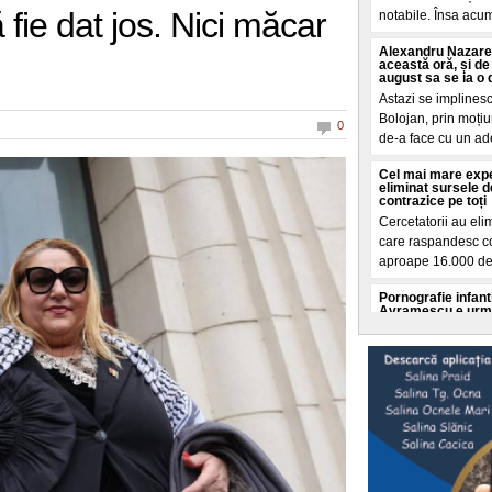
fie dat jos. Nici măcar
notabile. Însa acum
Alexandru Nazare 
această oră, și de
august sa se ia o 
Astazi se implinesc
Bolojan, prin moți
0
de-a face cu un ad
Cel mai mare exp
eliminat sursele d
contrazice pe toți
Cercetatorii au elim
care raspandesc con
aproape 16.000 de 
Pornografie infanti
Avramescu e urmăr
plângere
Fostul consilier pr
dosar de pronografi
DIICOT, care l-au s
Nicușor Dan publi
"Amendamentul Mir
salariu de la Daci
Președintele Nicuș
de viața, Mirabela 