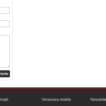
rimite
rmatii
Versiunea mobile
Newslett