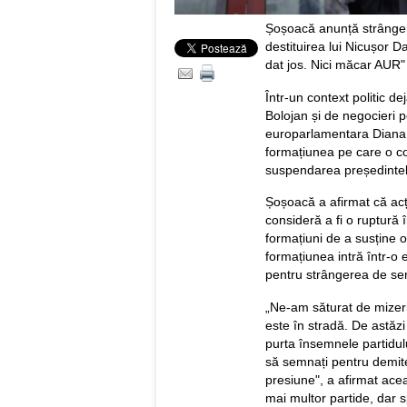
Șoșoacă anunță strânger
destituirea lui Nicușor D
dat jos. Nici măcar AUR"
Într-un context politic d
Bolojan și de negocieri 
europarlamentara Diana 
formațiunea pe care o co
suspendarea președintel
Șoșoacă a afirmat că acț
consideră a fi o ruptură în
formațiuni de a susține 
formațiunea intră într-o 
pentru strângerea de se
„Ne-am săturat de mizer
este în stradă. De astăz
purta însemnele partidul
să semnați pentru demit
presiune", a afirmat ace
mai multor partide, dar s