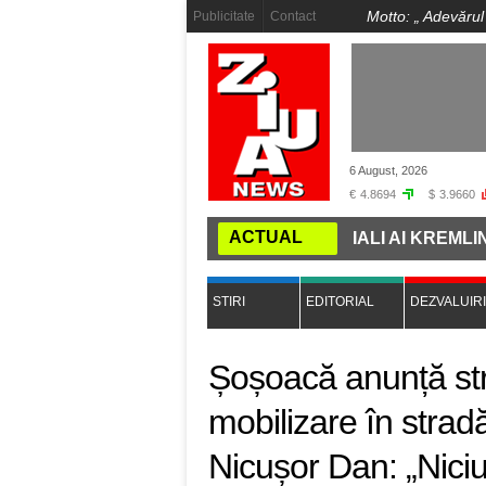
Motto: „
Adevărul
Publicitate
Contact
6 August, 2026
€
4.8694
$
3.9660
ACTUAL
E DE TAINĂ LA VIENA: FOȘTI OFICIALI AI KREMLINULUI
STIRI
EDITORIAL
DEZVALUIRI
Șoșoacă anunță str
mobilizare în stradă
Nicușor Dan: „Niciu