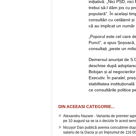
inițiativă: „Nici PSD, ni
trebui să-l dăm jos cu pr
populară". În același tim
consultări cu cetățenii ș
că au implicat un număr
„Poporul este cel care dec
Punct", a spus Șoșoacă, a
consultați „peste un mil
Demersul anunțat de S.O.
deschise după adoptarea
Bolojan și al negocierilo
Executiv. În paralel, pr
stabilitatea instituțională
ce consultările politice
DIN ACEEASI CATEGORIE...
Alexandru Nazare - Varianta de premier agrea
pe 10 august sa se ia o decizie în acest sen
Nicușor Dan publică averea concubinei după
salariu de la Dacia și un împrumut de 116.00