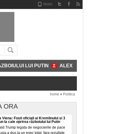
Mobil
UI LUI PUTIN
ALEXANDRU NAZARE - VARIANTA DE PRE
home
»
Politica
A ORA
a Viena: Foști oficiali ai Kremlinului și 3
n la cale oprirea războiului lui Putin
ald Trump legata de negocierile de pace
sia a dus la un eșec total, fara rezultate