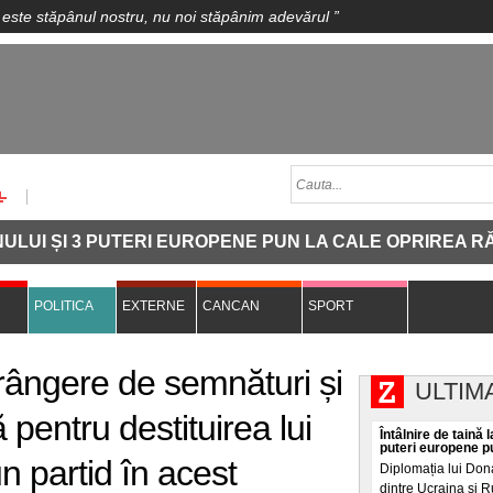
 este stăpânul nostru, nu noi stăpânim adevărul
”
 ȘI 3 PUTERI EUROPENE PUN LA CALE OPRIREA RĂZBOIUL
POLITICA
EXTERNE
CANCAN
SPORT
ângere de semnături și
ULTIM
 pentru destituirea lui
Întâlnire de taină l
puteri europene pu
n partid în acest
Diplomația lui Don
dintre Ucraina și Ru