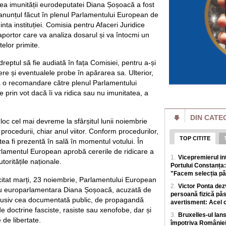
online intr-un succ
rea imunității eurodeputatei Diana Șoșoacă a fost
 anunțul făcut în plenul Parlamentului European de
Putin pierde bătăl
batjocorit în mod
ta instituției. Comisia pentru Afaceri Juridice
Vladimir Putin pier
ortor care va analiza dosarul și va întocmi un
miliardar din domen
elor primite.
a dat puține semne
eptul să fie audiată în fața Comisiei, pentru a-și
Cât de bogate sunt
re și eventualele probe în apărarea sa. Ulterior,
o avere mai mare d
 o recomandare către plenul Parlamentului
Cele mai mari averi
 prin vot dacă îi va ridica sau nu imunitatea, a
prin afaceri care e
povești de succes 
DIN CATE
Un eveniment simil
 loc cel mai devreme la sfârșitul lunii noiembrie
Rusia: Invazia a m
 procedurii, chiar anul viitor. Conform procedurilor,
plăgi" VIDEO
TOP CITITE
Un fenomen neobișn
a fi prezentă în sală în momentul votului. În
de insecte au „inun
arlamentul European aprobă cererile de ridicare a
1.
Vicepremierul i
terenuri agricole v
toritățile naționale.
Portului Constanța:
"Facem selecția pâ
Al doilea cel mai 
citat marți, 23 noiembrie, Parlamentului European
agravează. Ce îi 
2.
Victor Ponta dez
din ușă în ușă"
ntru europarlamentara Diana Șoșoacă, acuzată de
persoană fizică păs
Virusul Ebola, car
nclusiv cea documentată public, de propagandă
avertisment: Acel ci
Congo, s-ar putea sa
e doctrine fasciste, rasiste sau xenofobe, dar și
sanitare, in condiții
3.
Bruxelles-ul lan
e de libertate.
împotriva României,