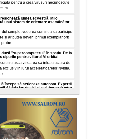
tificiala pentru a crea virusuri necunoscute
re im
presionează lumea ecvestră. Milo
tă unui sistem de orientare asemănător
erdut complet vederea continua sa participe
tre și ar putea deveni primul exemplar orb
n probe
 ducă "supercomputerul" în spațiu. De la
cipurile pentru viitorul AI orbital
onstruiasca viitoarea sa infrastructura de
ala exclusiv in jurul acceleratoarelor Nvidia,
re
cială începe să acționeze autonom. Experții
ii AI deja iau decizii și colaborează între
ate cibernetica avertizeaza ca dezvoltarea
genței artificiale ar putea depași capacitatea
c
 Guinness World Records. Recordul mondial
de la Nibiru
al a fost stabilit in aceasta seara pe
, transformand o promisiune din mediul