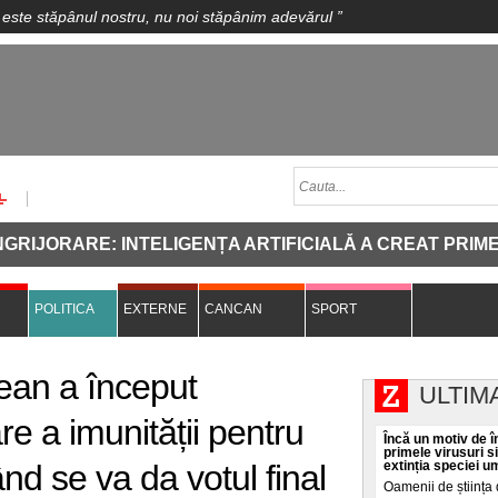
 este stăpânul nostru, nu noi stăpânim adevărul
”
ORARE: INTELIGENȚA ARTIFICIALĂ A CREAT PRIMELE V
POLITICA
EXTERNE
CANCAN
SPORT
ean a început
ULTIM
re a imunității pentru
Încă un motiv de în
primele virusuri s
d se va da votul final
extinția speciei 
Oamenii de știința 