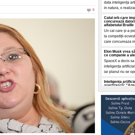
data inteligența ar
in natura, o realiza
0
Calul orb care im
concurează datori
alfabetului Braille
Un cal care și-a pi
la competiții ecves
care concureaza i
Elon Musk vrea să
ce companie a ales 
SpaceX a decis sa c
inteligența artifici
iar planul nu se op
Inteligența artifi
avertizează: "Agenț
ei"
Experții in securit
accelerata a inteli
autoritaților de a o 
Selly a intrat în
doborât de echipa 
Un nou record mondi
litoralul romanesc