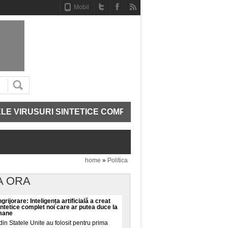
Mobil
IRUSURI SINTETICE COMPLET NOI CARE AR PUTEA DUCE 
home
»
Politica
A ORA
grijorare: Inteligența artificială a creat
intetice complet noi care ar putea duce la
umane
din Statele Unite au folosit pentru prima