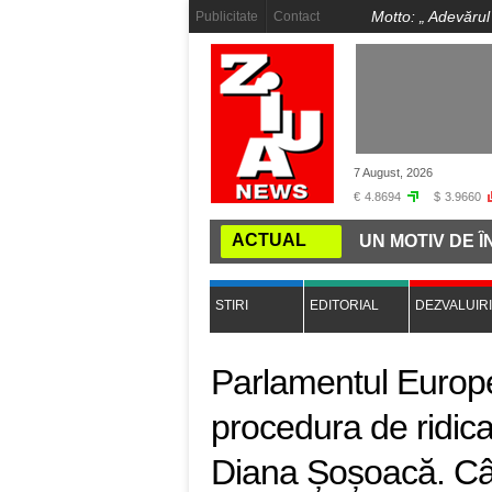
Motto: „
Adevărul
Publicitate
Contact
7 August, 2026
€
4.8694
$
3.9660
ACTUAL
SAU BEJI, TOT UN DRAC"!
ÎNCĂ UN MOTIV DE ÎNGRIJ
STIRI
EDITORIAL
DEZVALUIRI
Parlamentul Europ
procedura de ridica
Diana Șoșoacă. Cân