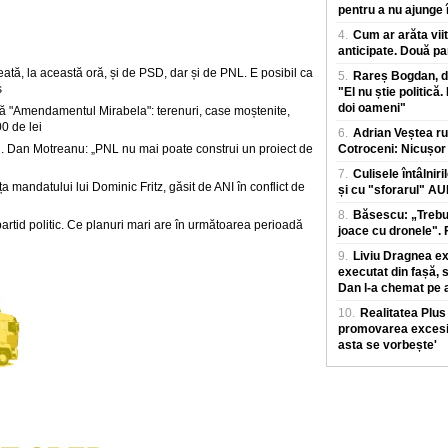
pentru a nu ajunge î
4.
Cum ar arăta viit
anticipate. Două pa
tă, la această oră, și de PSD, dar și de PNL. E posibil ca
5.
Rareș Bogdan, de
s
"El nu știe politică.
doi oameni"
 "Amendamentul Mirabela": terenuri, case moștenite,
0 de lei
6.
Adrian Veștea ru
. Dan Motreanu: „PNL nu mai poate construi un proiect de
Cotroceni: Nicușor 
7.
Culisele întâlniri
ța mandatului lui Dominic Fritz, găsit de ANI în conflict de
și cu "sforarul" A
8.
Băsescu: „Trebui
partid politic. Ce planuri mari are în următoarea perioadă
joace cu dronele". F
9.
Liviu Dragnea exp
executat din fașă, 
Dan l-a chemat pe a
10.
Realitatea Plu
promovarea excesiv
asta se vorbește'