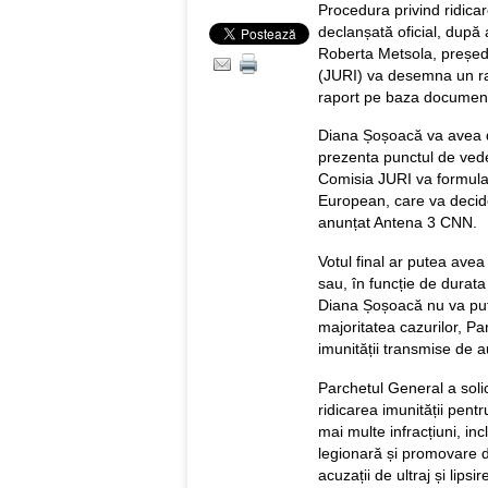
Procedura privind ridica
declanșată oficial, după
Roberta Metsola, președin
(JURI) va desemna un rap
raport pe baza document
Diana Șoșoacă va avea dr
prezenta punctul de vede
Comisia JURI va formula
European, care va decide
anunțat Antena 3 CNN.
Votul final ar putea avea
sau, în funcție de durata
Diana Șoșoacă nu va pute
majoritatea cazurilor, P
imunității transmise de au
Parchetul General a soli
ridicarea imunității pe
mai multe infracțiuni, i
legionară și promovare d
acuzații de ultraj și lipsir