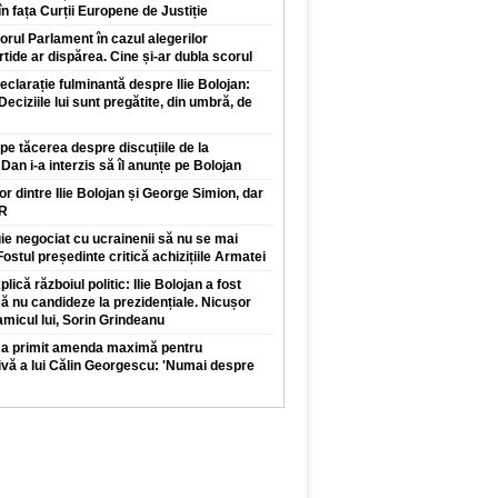
n fața Curții Europene de Justiție
orul Parlament în cazul alegerilor
rtide ar dispărea. Cine și-ar dubla scorul
clarație fulminantă despre Ilie Bolojan:
 Deciziile lui sunt pregătite, din umbră, de
pe tăcerea despre discuțiile de la
Dan i-a interzis să îl anunțe pe Bolojan
lor dintre Ilie Bolojan și George Simion, dar
UR
e negociat cu ucrainenii să nu se mai
ostul președinte critică achizițiile Armatei
lică războiul politic: Ilie Bolojan a fost
să nu candideze la prezidențiale. Nicușor
micul lui, Sorin Grindeanu
s a primit amenda maximă pentru
ă a lui Călin Georgescu: 'Numai despre