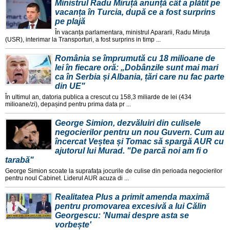
Ministrul Radu Miruță anunță cât a plătit pe
vacanța în Turcia, după ce a fost surprins
pe plajă
În vacanța parlamentara, ministrul Apararii, Radu Miruța
(USR), interimar la Transporturi, a fost surprins in timp ...
România se împrumută cu 18 milioane de
lei în fiecare oră: „Dobânzile sunt mai mari
ca în Serbia și Albania, țări care nu fac parte
din UE"
În ultimul an, datoria publica a crescut cu 158,3 miliarde de lei (434
milioane/zi), depașind pentru prima data pr ...
George Simion, dezvăluiri din culisele
negocierilor pentru un nou Guvern. Cum au
încercat Veștea și Tomac să spargă AUR cu
ajutorul lui Murad. "De parcă noi am fi o
tarabă"
George Simion scoate la suprafața jocurile de culise din perioada negocierilor
pentru noul Cabinet. Liderul AUR acuza di ...
Realitatea Plus a primit amenda maximă
pentru promovarea excesivă a lui Călin
Georgescu: 'Numai despre asta se
vorbește'