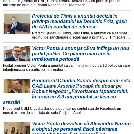
Secretarul general al PNL, Dan Motreanu, acuza PSD ca pune in pericol
miliarde de euro din Planul Național de Redresare ...
Prefectul de Timiș a anunțat decizia în
privința mandatului lui Dominic Fritz, găsit
de ANI în conflict de interese
Prefectul județului Timiș, Paul Finta, a anunțat ca a semnat
ordinul de sancționare disciplinara a primarului Timișoarei ...
Victor Ponta a anunțat că va înființa un nou
partid politic. Ce planuri mari are în
următoarea perioadă
Fostul premier Victor Ponta a anunțat ca va inființa un nou partid politic cu care
intenționeaza sa participe la urmatoa ...
Procurorul Claudiu Sandu despre cum șefa
CAB Liana Arsenie îl scapă de dosar pe
Robert Negoiță: „Favorizarea făptuitorului.
În urmă cu 8-9 ani probabil se lăsa cu
arestări"
Procurorul CSM Claudiu Sandu a publicat pe contul sau de Facebook un
mesaj extrem de critic fața de șefa Curții de Apel ...
Victor Ponta dezvăluie că Alexandru Nazare
a obținut pe persoană fizică păstrarea