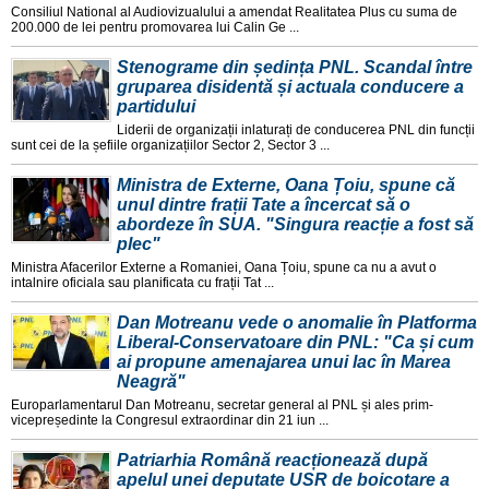
Consiliul National al Audiovizualului a amendat Realitatea Plus cu suma de
200.000 de lei pentru promovarea lui Calin Ge ...
Stenograme din ședința PNL. Scandal între
gruparea disidentă și actuala conducere a
partidului
Liderii de organizații inlaturați de conducerea PNL din funcții
sunt cei de la șefiile organizațiilor Sector 2, Sector 3 ...
Ministra de Externe, Oana Țoiu, spune că
unul dintre frații Tate a încercat să o
abordeze în SUA. "Singura reacție a fost să
plec"
Ministra Afacerilor Externe a Romaniei, Oana Țoiu, spune ca nu a avut o
intalnire oficiala sau planificata cu frații Tat ...
Dan Motreanu vede o anomalie în Platforma
Liberal-Conservatoare din PNL: "Ca și cum
ai propune amenajarea unui lac în Marea
Neagră"
Europarlamentarul Dan Motreanu, secretar general al PNL și ales prim-
vicepreședinte la Congresul extraordinar din 21 iun ...
Patriarhia Română reacționează după
apelul unei deputate USR de boicotare a