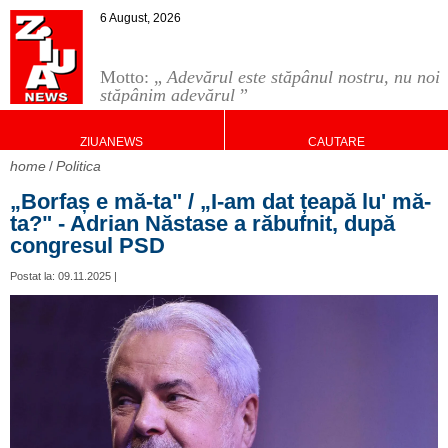
6 August, 2026
Motto: „
Adevărul este stăpânul nostru, nu noi
stăpânim adevărul
”
ZIUANEWS
CAUTARE
home
Politica
„Borfaș e mă-ta" / „I-am dat țeapă lu' mă-
ta?" - Adrian Năstase a răbufnit, după
congresul PSD
Postat la: 09.11.2025 |