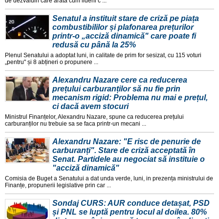
de dezvaluiri care arata cum liderii c ...
Senatul a instituit stare de criză pe piața
combustibililor și plafonarea prețurilor
printr-o „acciză dinamică" care poate fi
redusă cu până la 25%
Plenul Senatului a adoptat luni, in calitate de prim for sesizat, cu 115 voturi
„pentru" și 8 abțineri o propunere ...
Alexandru Nazare cere ca reducerea
prețului carburanților să nu fie prin
mecanism rigid: Problema nu mai e prețul,
ci dacă avem stocuri
Ministrul Finanțelor, Alexandru Nazare, spune ca reducerea prețului
carburanților nu trebuie sa se faca printr-un mecani ...
Alexandru Nazare: "E risc de penurie de
carburanți". Stare de criză acceptată în
Senat. Partidele au negociat să instituie o
"acciză dinamică"
Comisia de Buget a Senatului a dat unda verde, luni, in prezența ministrului de
Finanțe, propunerii legislative prin car ...
Sondaj CURS: AUR conduce detașat, PSD
și PNL se luptă pentru locul al doilea. 80%