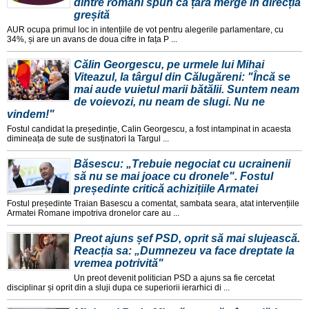
dintre români spun că țara merge în direcția
greșită
AUR ocupa primul loc in intențiile de vot pentru alegerile parlamentare, cu
34%, și are un avans de doua cifre in fața P ...
Călin Georgescu, pe urmele lui Mihai
Viteazul, la târgul din Călugăreni: "Încă se
mai aude vuietul marii bătălii. Suntem neam
de voievozi, nu neam de slugi. Nu ne
vindem!"
Fostul candidat la președinție, Calin Georgescu, a fost intampinat in acaesta
dimineața de sute de susținatori la Targul ...
Băsescu: „Trebuie negociat cu ucrainenii
să nu se mai joace cu dronele". Fostul
președinte critică achizițiile Armatei
Fostul președinte Traian Basescu a comentat, sambata seara, atat intervențiile
Armatei Romane impotriva dronelor care au ...
Preot ajuns șef PSD, oprit să mai slujească.
Reacția sa: „Dumnezeu va face dreptate la
vremea potrivită"
Un preot devenit politician PSD a ajuns sa fie cercetat
disciplinar și oprit din a sluji dupa ce superiorii ierarhici di ...