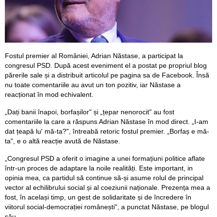
Fostul premier al României, Adrian Năstase, a participat la
congresul PSD. După acest eveniment el a postat pe propriul blog
părerile sale și a distribuit articolul pe pagina sa de Facebook. Însă
nu toate comentariile au avut un ton pozitiv, iar Năstase a
reacționat în mod echivalent.
„Dați banii înapoi, borfașilor" și „țepar nenorocit" au fost
comentariile la care a răspuns Adrian Năstase în mod direct. „I-am
dat țeapă lu' mă-ta?", întreabă retoric fostul premier. „Borfaș e mă-
ta", e o altă reacție avută de Năstase.
„Congresul PSD a oferit o imagine a unei formațiuni politice aflate
într-un proces de adaptare la noile realități. Este important, in
opinia mea, ca partidul să continue să-și asume rolul de principal
vector al echilibrului social și al coeziunii naționale. Prezența mea a
fost, în același timp, un gest de solidaritate și de încredere în
viitorul social-democrației românești", a punctat Năstase, pe blogul
său.