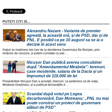
PUTETI CITI SI...
Alexandru Nazare - Varianta de premier
agreată, la această oră, și de PSD, dar și de
PNL. E posibil ca pe 10 august sa se ia o
decizie în acest sens
Astazi se implinesc trei luni de la demiterea Guvernului Ilie Bolojan, prin
moțiune de cenzura, și putem constata ca ave ...
Nicușor Dan publică averea concubinei
după "Amendamentul Mirabela": terenuri,
case moștenite, salariu de la Dacia și un
împrumut de 116.000 de lei
Președintele Nicușor Dan a anunțat, miercuri, ca partenera sa de viața,
Mirabela Gradinaru, și-a publicat declarațiile d ...
Scandal după votul pe Legea
decarbonizării. Dan Motreanu: „PNL nu mai
poate construi un proiect de guvernare
alături de PSD"