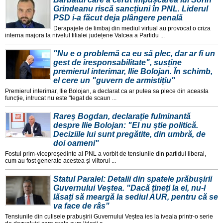
Grindeanu riscă sancțiuni în PNL. Liderul
PSD i-a făcut deja plângere penală
Derapajele de limbaj din mediul virtual au provocat o criza
interna majora la nivelul filialei județene Valcea a Partidu ...
"Nu e o problemă ca eu să plec, dar ar fi un
gest de iresponsabilitate", susține
premierul interimar, Ilie Bolojan. În schimb,
el cere un "guvern de armistițiu"
Premierul interimar, Ilie Bolojan, a declarat ca ar putea sa plece din aceasta
funcție, intrucat nu este "legat de scaun ...
Rareș Bogdan, declarație fulminantă
despre Ilie Bolojan: "El nu știe politică.
Deciziile lui sunt pregătite, din umbră, de
doi oameni"
Fostul prim-vicepreședinte al PNL a vorbit de tensiunile din partidul liberal,
cum au fost generate acestea și viitorul ...
Statul Paralel: Detalii din spatele prăbușirii
Guvernului Veștea. "Dacă țineți la el, nu-l
lăsați să meargă la sediul AUR, pentru că se
va face de râs"
Tensiunile din culisele prabușirii Guvernului Veștea ies la iveala printr-o serie