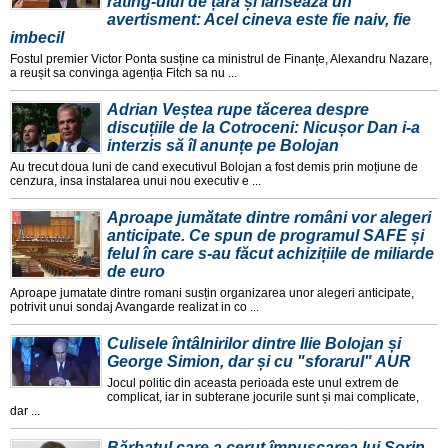
rating-ului de țară și lansează un
avertisment: Acel cineva este fie naiv, fie
imbecil
Fostul premier Victor Ponta susține ca ministrul de Finanțe, Alexandru Nazare,
a reușit sa convinga agenția Fitch sa nu ...
Adrian Veștea rupe tăcerea despre
discuțiile de la Cotroceni: Nicușor Dan i-a
interzis să îl anunțe pe Bolojan
Au trecut doua luni de cand executivul Bolojan a fost demis prin moțiune de
cenzura, insa instalarea unui nou executiv e ...
Aproape jumătate dintre români vor alegeri
anticipate. Ce spun de programul SAFE și
felul în care s-au făcut achizițiile de miliarde
de euro
Aproape jumatate dintre romani susțin organizarea unor alegeri anticipate,
potrivit unui sondaj Avangarde realizat in co ...
Culisele întâlnirilor dintre Ilie Bolojan și
George Simion, dar și cu "sforarul" AUR
Jocul politic din aceasta perioada este unul extrem de
complicat, iar in subterane jocurile sunt și mai complicate,
dar ...
Bărbatul care a cerut împușcarea lui Sorin