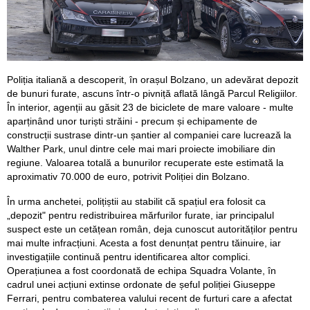
Poliția italiană a descoperit, în orașul Bolzano, un adevărat depozit
de bunuri furate, ascuns într-o pivniță aflată lângă Parcul Religiilor.
În interior, agenții au găsit 23 de biciclete de mare valoare - multe
aparținând unor turiști străini - precum și echipamente de
construcții sustrase dintr-un șantier al companiei care lucrează la
Walther Park, unul dintre cele mai mari proiecte imobiliare din
regiune. Valoarea totală a bunurilor recuperate este estimată la
aproximativ 70.000 de euro, potrivit Poliției din Bolzano.
În urma anchetei, polițiștii au stabilit că spațiul era folosit ca
„depozit" pentru redistribuirea mărfurilor furate, iar principalul
suspect este un cetățean român, deja cunoscut autorităților pentru
mai multe infracțiuni. Acesta a fost denunțat pentru tăinuire, iar
investigațiile continuă pentru identificarea altor complici.
Operațiunea a fost coordonată de echipa Squadra Volante, în
cadrul unei acțiuni extinse ordonate de șeful poliției Giuseppe
Ferrari, pentru combaterea valului recent de furturi care a afectat