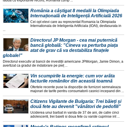
lauda cu exporturile record, Romania cump ...
România a câștigat 8 medalii la Olimpiada
Internațională de Inteligență Artificială 2026
Cei opt elevi care au reprezentat Romania la Olimpiada
Internationala de Inteligenta Artificiala (IOAI), desfasurata in
...
Directorul JP Morgan - cea mai puternică
bancă globală: "Cineva va perturba piața
atat de grav că va destabiliza finațele
globale!"
Directorul executiv al bancii de investiții americane JPMorgan, Jamie Dimon, a
avertizat ca gradul de indatorare pe pieț ...
Vin scumpirile la energie: cum vor arăta
facturile românilor din această toamnă
Ofertele recente puse la dispoziție de furnizori semnaleaza
majorari de tarife pentru consumatorii casnici incepand din ...
Citizens Vigilante de Bulgaria: Trei băieți și
două fete au devenit "vânători de pedofili"
Uciderea unui barbat in varsta de 37 de ani, de catre cinci
adolescenti, trei baieti si doua fete cu varste cuprinse int ...
Moody's Ratings reconfirmă ratingul