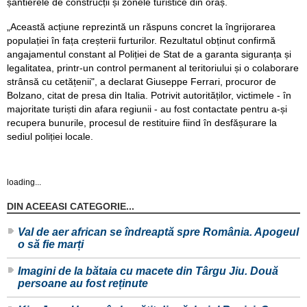
șantierele de construcții și zonele turistice din oraș.
„Această acțiune reprezintă un răspuns concret la îngrijorarea
populației în fața creșterii furturilor. Rezultatul obținut confirmă
angajamentul constant al Poliției de Stat de a garanta siguranța și
legalitatea, printr-un control permanent al teritoriului și o colaborare
strânsă cu cetățenii", a declarat Giuseppe Ferrari, procuror de
Bolzano, citat de presa din Italia. Potrivit autorităților, victimele - în
majoritate turiști din afara regiunii - au fost contactate pentru a-și
recupera bunurile, procesul de restituire fiind în desfășurare la
sediul poliției locale.
loading...
DIN ACEEASI CATEGORIE...
Val de aer african se îndreaptă spre România. Apogeul
o să fie marți
Imagini de la bătaia cu macete din Târgu Jiu. Două
persoane au fost reținute