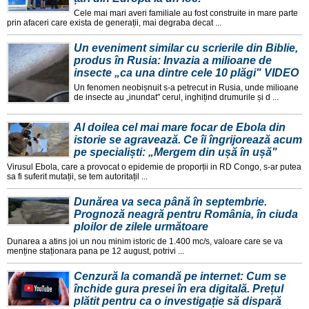
Cele mai mari averi familiale au fost construite in mare parte
prin afaceri care exista de generații, mai degraba decat ...
Un eveniment similar cu scrierile din Biblie,
produs în Rusia: Invazia a milioane de
insecte „ca una dintre cele 10 plăgi" VIDEO
Un fenomen neobișnuit s-a petrecut in Rusia, unde milioane
de insecte au „inundat" cerul, inghițind drumurile și d ...
Al doilea cel mai mare focar de Ebola din
istorie se agravează. Ce îi îngrijorează acum
pe specialiști: „Mergem din ușă în ușă"
Virusul Ebola, care a provocat o epidemie de proporții in RD Congo, s-ar putea
sa fi suferit mutații, se tem autoritațil ...
Dunărea va seca până în septembrie.
Prognoză neagră pentru România, în ciuda
ploilor de zilele următoare
Dunarea a atins joi un nou minim istoric de 1.400 mc/s, valoare care se va
menține staționara pana pe 12 august, potrivi ...
Cenzură la comandă pe internet: Cum se
închide gura presei în era digitală. Prețul
plătit pentru ca o investigație să dispară