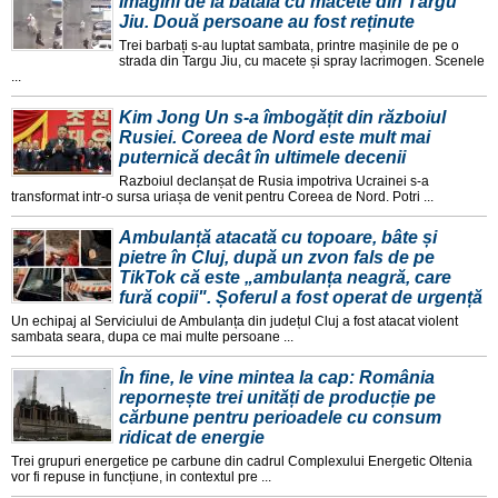
Imagini de la bătaia cu macete din Târgu
Jiu. Două persoane au fost reținute
Trei barbați s-au luptat sambata, printre mașinile de pe o
strada din Targu Jiu, cu macete și spray lacrimogen. Scenele
...
Kim Jong Un s-a îmbogățit din războiul
Rusiei. Coreea de Nord este mult mai
puternică decât în ultimele decenii
Razboiul declanșat de Rusia impotriva Ucrainei s-a
transformat intr-o sursa uriașa de venit pentru Coreea de Nord. Potri ...
Ambulanță atacată cu topoare, bâte și
pietre în Cluj, după un zvon fals de pe
TikTok că este „ambulanța neagră, care
fură copii". Șoferul a fost operat de urgență
Un echipaj al Serviciului de Ambulanța din județul Cluj a fost atacat violent
sambata seara, dupa ce mai multe persoane ...
În fine, le vine mintea la cap: România
repornește trei unități de producție pe
cărbune pentru perioadele cu consum
ridicat de energie
Trei grupuri energetice pe carbune din cadrul Complexului Energetic Oltenia
vor fi repuse in funcțiune, in contextul pre ...