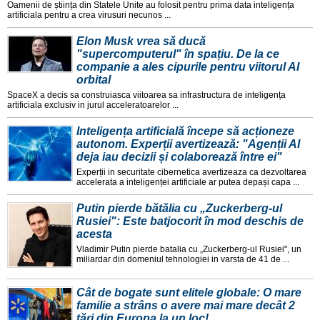
Oamenii de știința din Statele Unite au folosit pentru prima data inteligența
artificiala pentru a crea virusuri necunos ...
Elon Musk vrea să ducă
"supercomputerul" în spațiu. De la ce
companie a ales cipurile pentru viitorul AI
orbital
SpaceX a decis sa construiasca viitoarea sa infrastructura de inteligența
artificiala exclusiv in jurul acceleratoarelor ...
Inteligența artificială începe să acționeze
autonom. Experții avertizează: "Agenții AI
deja iau decizii și colaborează între ei"
Experții in securitate cibernetica avertizeaza ca dezvoltarea
accelerata a inteligenței artificiale ar putea depași capa ...
Putin pierde bătălia cu „Zuckerberg-ul
Rusiei": Este batjocorit în mod deschis de
acesta
Vladimir Putin pierde batalia cu „Zuckerberg-ul Rusiei", un
miliardar din domeniul tehnologiei in varsta de 41 de ...
Cât de bogate sunt elitele globale: O mare
familie a strâns o avere mai mare decât 2
țări din Europa la un loc!