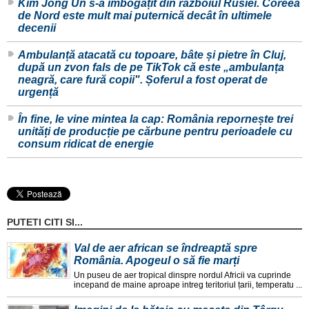
Kim Jong Un s-a îmbogățit din războiul Rusiei. Coreea
de Nord este mult mai puternică decât în ultimele
decenii
Ambulanță atacată cu topoare, bâte și pietre în Cluj,
după un zvon fals de pe TikTok că este „ambulanța
neagră, care fură copii". Șoferul a fost operat de
urgență
În fine, le vine mintea la cap: România repornește trei
unități de producție pe cărbune pentru perioadele cu
consum ridicat de energie
PUTETI CITI SI...
Val de aer african se îndreaptă spre
România. Apogeul o să fie marți
Un puseu de aer tropical dinspre nordul Africii va cuprinde
incepand de maine aproape intreg teritoriul țarii, temperatu ...