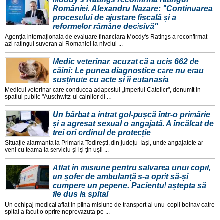
României. Alexandru Nazare: "Continuarea
procesului de ajustare fiscală și a
reformelor rămâne decisivă"
Agenția internaționala de evaluare financiara Moody's Ratings a reconfirmat
azi ratingul suveran al Romaniei la nivelul ...
Medic veterinar, acuzat că a ucis 662 de
câini: Le punea diagnostice care nu erau
susținute cu acte și îi eutanasia
Medicul veterinar care conducea adapostul „Imperiul Cateilor", denumit in
spatiul public "Auschwitz-ul cainilor di ...
Un bărbat a intrat gol-pușcă într-o primărie
și a agresat sexual o angajată. A încălcat de
trei ori ordinul de protecție
Situație alarmanta la Primaria Todirești, din județul Iași, unde angajatele ar
veni cu teama la serviciu și iși țin ușil ...
Aflat în misiune pentru salvarea unui copil,
un șofer de ambulanță s-a oprit să-și
cumpere un pepene. Pacientul aștepta să
fie dus la spital
Un echipaj medical aflat in plina misiune de transport al unui copil bolnav catre
spital a facut o oprire neprevazuta pe ...