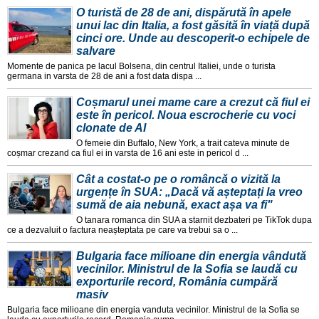
O turistă de 28 de ani, dispărută în apele
unui lac din Italia, a fost găsită în viață după
cinci ore. Unde au descoperit-o echipele de
salvare
Momente de panica pe lacul Bolsena, din centrul Italiei, unde o turista
germana in varsta de 28 de ani a fost data dispa ...
Coșmarul unei mame care a crezut că fiul ei
este în pericol. Noua escrocherie cu voci
clonate de AI
O femeie din Buffalo, New York, a trait cateva minute de
coșmar crezand ca fiul ei in varsta de 16 ani este in pericol d ...
Cât a costat-o pe o româncă o vizită la
urgențe în SUA: „Dacă vă așteptați la vreo
sumă de aia nebună, exact așa va fi"
O tanara romanca din SUA a starnit dezbateri pe TikTok dupa
ce a dezvaluit o factura neașteptata pe care va trebui sa o ...
Bulgaria face milioane din energia vândută
vecinilor. Ministrul de la Sofia se laudă cu
exporturile record, România cumpără
masiv
Bulgaria face milioane din energia vanduta vecinilor. Ministrul de la Sofia se