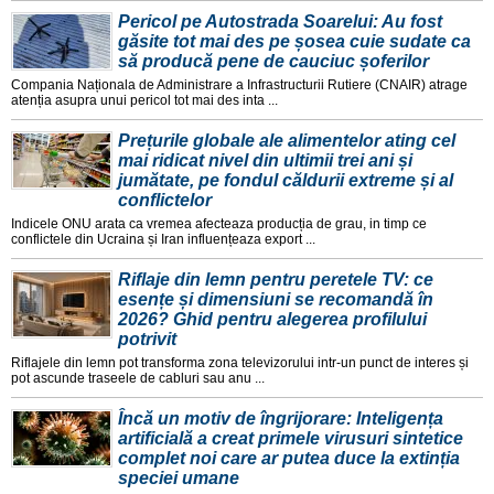
Pericol pe Autostrada Soarelui: Au fost
găsite tot mai des pe șosea cuie sudate ca
să producă pene de cauciuc șoferilor
Compania Naționala de Administrare a Infrastructurii Rutiere (CNAIR) atrage
atenția asupra unui pericol tot mai des inta ...
Prețurile globale ale alimentelor ating cel
mai ridicat nivel din ultimii trei ani și
jumătate, pe fondul căldurii extreme și al
conflictelor
Indicele ONU arata ca vremea afecteaza producția de grau, in timp ce
conflictele din Ucraina și Iran influențeaza export ...
Riflaje din lemn pentru peretele TV: ce
esențe și dimensiuni se recomandă în
2026? Ghid pentru alegerea profilului
potrivit
Riflajele din lemn pot transforma zona televizorului intr-un punct de interes și
pot ascunde traseele de cabluri sau anu ...
Încă un motiv de îngrijorare: Inteligența
artificială a creat primele virusuri sintetice
complet noi care ar putea duce la extinția
speciei umane