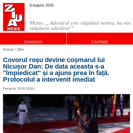
8 August, 2026
Motto: „
Adevărul este stăpânul nostru, nu noi
stăpânim adevărul
”
ZIUANEWS
CAUTARE
home
Stiri
Covorul roșu devine coșmarul lui
Nicușor Dan: De data aceasta s-a
"împiedicat" și a ajuns prea în față.
Protocolul a intervenit imediat
Postat la: 29.06.2026 |