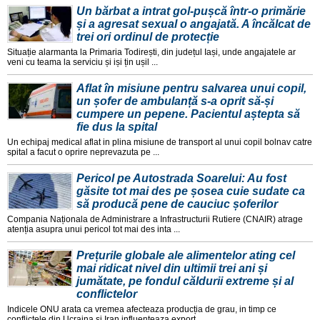
Un bărbat a intrat gol-pușcă într-o primărie
și a agresat sexual o angajată. A încălcat de
trei ori ordinul de protecție
Situație alarmanta la Primaria Todirești, din județul Iași, unde angajatele ar
veni cu teama la serviciu și iși țin ușil ...
Aflat în misiune pentru salvarea unui copil,
un șofer de ambulanță s-a oprit să-și
cumpere un pepene. Pacientul aștepta să
fie dus la spital
Un echipaj medical aflat in plina misiune de transport al unui copil bolnav catre
spital a facut o oprire neprevazuta pe ...
Pericol pe Autostrada Soarelui: Au fost
găsite tot mai des pe șosea cuie sudate ca
să producă pene de cauciuc șoferilor
Compania Naționala de Administrare a Infrastructurii Rutiere (CNAIR) atrage
atenția asupra unui pericol tot mai des inta ...
Prețurile globale ale alimentelor ating cel
mai ridicat nivel din ultimii trei ani și
jumătate, pe fondul căldurii extreme și al
conflictelor
Indicele ONU arata ca vremea afecteaza producția de grau, in timp ce
conflictele din Ucraina și Iran influențeaza export ...