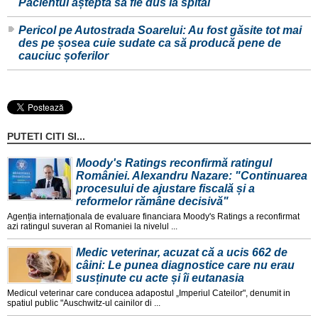
Pacientul aștepta să fie dus la spital
Pericol pe Autostrada Soarelui: Au fost găsite tot mai
des pe șosea cuie sudate ca să producă pene de
cauciuc șoferilor
PUTETI CITI SI...
Moody's Ratings reconfirmă ratingul
României. Alexandru Nazare: "Continuarea
procesului de ajustare fiscală și a
reformelor rămâne decisivă"
Agenția internaționala de evaluare financiara Moody's Ratings a reconfirmat
azi ratingul suveran al Romaniei la nivelul ...
Medic veterinar, acuzat că a ucis 662 de
câini: Le punea diagnostice care nu erau
susținute cu acte și îi eutanasia
Medicul veterinar care conducea adapostul „Imperiul Cateilor", denumit in
spatiul public "Auschwitz-ul cainilor di ...