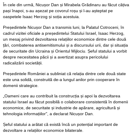
În cele din urmă, Nicușor Dan și Mirabela Grădinaru au făcut câțiva
pași înapoi, s-au așezat pe covorul roșu și l-au așteptat pe
oaspetele Isaac Herzog și soția acestuia.
Președintele Nicușor Dan a transmis luni, la Palatul Cotroceni, în
cadrul vizitei oficiale a președintelui Statului Israel, Isaac Herzog,
un mesaj privind dezvoltarea relațiilor economice dintre cele două
țări, combaterea antisemitismului și a discursului urii, dar și situația
de securitate din Ucraina și Orientul Mijlociu. Șeful statului a vorbit
despre necesitatea păcii și a avertizat asupra pericolului
radicalizării societății.
Președintele României a subliniat că relația dintre cele două state
este una solidă, construită de-a lungul anilor prin cooperare în
domenii strategice.
„Oameni care au contribuit la construcția și apoi la dezvoltarea
statului Israel au făcut posibilă o colaborare consistentă în domenii
economice, de securitate și industrie de apărare, agricultură și
tehnologia informațiilor", a declarat Nicușor Dan.
Șeful statului a arătat că există încă un potențial important de
dezvoltare a relațiilor economice bilaterale.