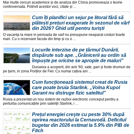
Mai multe cercuri academice și de analiza din China promoveaza o teorie
controversata. Potrivit acestor voci, citate și ...
Cum îți planifici un sejur pe litoral fără să
plătești prețuri exagerate în sezonul de vârf
din 2026? Ghid util pentru turiști
O vacanța la mare in perioada de varf nu presupune neaparat costuri foarte
mari. Cu o rezervare facuta din timp și cu o ...
Locurile interzise de pe țărmul Dunării,
dispărute sub ape. „Grănicerii au ordin să
împuște pe oricine se apropie de maluri"
Dunarea a acoperit, din anii '60, sate, gari și foste drumuri de
pe țarm, in zona Porților de Fier. Cu numai cațiva ani ...
Cum funcționează sistemul creat de Rusia
care poate bruia Starlink. „Volna Kupol
Garant nu distruge fizic satelitul"
Rusia a prezentat un nou sistem de razboi electronic conceput pentru a
perturba comunicațiile prin sateliții Starlink, i ...
Prețul energiei crește cu peste 30% după
oprirea reactorului la Cernavodă. Deficitul
bugetar din 2026 estimat la 5.9% din PIB de
Fitch