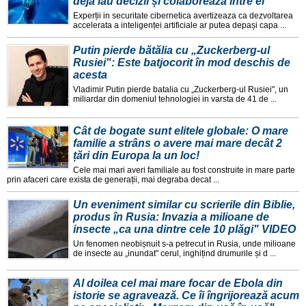
deja iau decizii și colaborează între ei"
Experții in securitate cibernetica avertizeaza ca dezvoltarea
accelerata a inteligenței artificiale ar putea depași capa ...
Putin pierde bătălia cu „Zuckerberg-ul
Rusiei": Este batjocorit în mod deschis de
acesta
Vladimir Putin pierde batalia cu „Zuckerberg-ul Rusiei", un
miliardar din domeniul tehnologiei in varsta de 41 de ...
Cât de bogate sunt elitele globale: O mare
familie a strâns o avere mai mare decât 2
țări din Europa la un loc!
Cele mai mari averi familiale au fost construite in mare parte
prin afaceri care exista de generații, mai degraba decat ...
Un eveniment similar cu scrierile din Biblie,
produs în Rusia: Invazia a milioane de
insecte „ca una dintre cele 10 plăgi" VIDEO
Un fenomen neobișnuit s-a petrecut in Rusia, unde milioane
de insecte au „inundat" cerul, inghițind drumurile și d ...
Al doilea cel mai mare focar de Ebola din
istorie se agravează. Ce îi îngrijorează acum