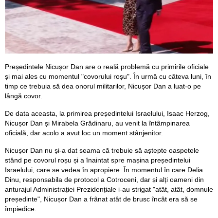
Președintele Nicușor Dan are o reală problemă cu primirile oficiale
și mai ales cu momentul "covorului roșu". În urmă cu câteva luni, în
timp ce trebuia să dea onorul militarilor, Nicușor Dan a luat-o pe
lângă covor.
De data aceasta, la primirea președintelui Israelului, Isaac Herzog,
Nicușor Dan și Mirabela Grădinaru, au venit la întâmpinarea
oficială, dar acolo a avut loc un moment stânjenitor.
Nicușor Dan nu și-a dat seama că trebuie să aștepte oaspetele
stând pe covorul roșu și a înaintat spre mașina președintelui
Israelului, care se vedea în apropiere. În momentul în care Delia
Dinu, responsabila de protocol a Cotroceni, dar și alți oameni din
anturajul Administrației Prezidențiale i-au strigat "atât, atât, domnule
președinte", Nicușor Dan a frânat atât de brusc încât era să se
împiedice.