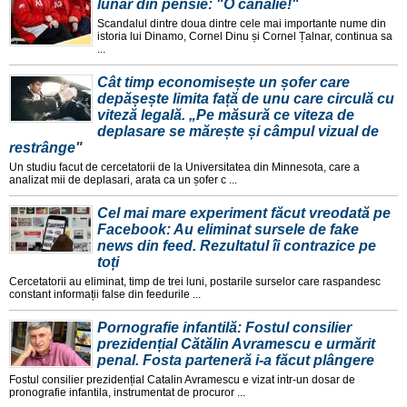
lunar din pensie: "O canalie!"
Scandalul dintre doua dintre cele mai importante nume din
istoria lui Dinamo, Cornel Dinu și Cornel Țalnar, continua sa
...
Cât timp economisește un șofer care
depășește limita față de unu care circulă cu
viteză legală. „Pe măsură ce viteza de
deplasare se mărește și câmpul vizual de
restrânge"
Un studiu facut de cercetatorii de la Universitatea din Minnesota, care a
analizat mii de deplasari, arata ca un șofer c ...
Cel mai mare experiment făcut vreodată pe
Facebook: Au eliminat sursele de fake
news din feed. Rezultatul îi contrazice pe
toți
Cercetatorii au eliminat, timp de trei luni, postarile surselor care raspandesc
constant informații false din feedurile ...
Pornografie infantilă: Fostul consilier
prezidențial Cătălin Avramescu e urmărit
penal. Fosta parteneră i-a făcut plângere
Fostul consilier prezidențial Catalin Avramescu e vizat intr-un dosar de
pronografie infantila, instrumentat de procuror ...