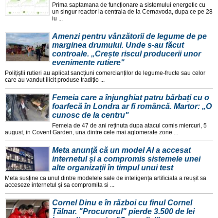
Prima saptamana de funcționare a sistemului energetic cu
un singur reactor la centrala de la Cernavoda, dupa ce pe 28
iu ...
Amenzi pentru vânzătorii de legume de pe
marginea drumului. Unde s-au făcut
controale. „Crește riscul producerii unor
evenimente rutiere"
Polițiștii rutieri au aplicat sancțiuni comercianților de legume-fructe sau celor
care au vandut ilicit produse tradițio ...
Femeia care a înjunghiat patru bărbați cu o
foarfecă în Londra ar fi româncă. Martor: „O
cunosc de la centru"
Femeia de 47 de ani reținuta dupa atacul comis miercuri, 5
august, in Covent Garden, una dintre cele mai aglomerate zone ...
Meta anunță că un model AI a accesat
internetul și a compromis sistemele unei
alte organizații în timpul unui test
Meta susține ca unul dintre modelele sale de inteligența artificiala a reușit sa
acceseze internetul și sa compromita si ...
Cornel Dinu e în război cu finul Cornel
Țălnar. "Procurorul" pierde 3.500 de lei