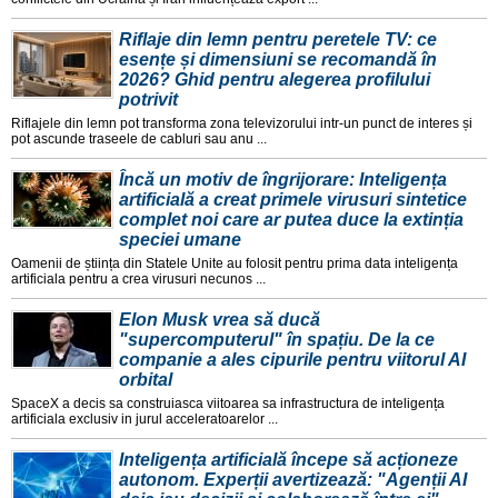
Riflaje din lemn pentru peretele TV: ce
esențe și dimensiuni se recomandă în
2026? Ghid pentru alegerea profilului
potrivit
Riflajele din lemn pot transforma zona televizorului intr-un punct de interes și
pot ascunde traseele de cabluri sau anu ...
Încă un motiv de îngrijorare: Inteligența
artificială a creat primele virusuri sintetice
complet noi care ar putea duce la extinția
speciei umane
Oamenii de știința din Statele Unite au folosit pentru prima data inteligența
artificiala pentru a crea virusuri necunos ...
Elon Musk vrea să ducă
"supercomputerul" în spațiu. De la ce
companie a ales cipurile pentru viitorul AI
orbital
SpaceX a decis sa construiasca viitoarea sa infrastructura de inteligența
artificiala exclusiv in jurul acceleratoarelor ...
Inteligența artificială începe să acționeze
autonom. Experții avertizează: "Agenții AI