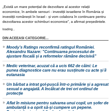
„Există un mare potențial de dezvoltare al acestor relații
economice, în ambele sensuri - investiții israeliene în România și
investiții românești în Israel - și vom colabora în continuare pentru
dezvoltarea acestor schimburi economice", a afirmat președintele.
loading...
DIN ACEEASI CATEGORIE...
Moody's Ratings reconfirmă ratingul României.
Alexandru Nazare: "Continuarea procesului de
ajustare fiscală și a reformelor rămâne decisivă"
Medic veterinar, acuzat că a ucis 662 de câini: Le
punea diagnostice care nu erau susținute cu acte și îi
eutanasia
Un bărbat a intrat gol-pușcă într-o primărie și a agresat
sexual o angajată. A încălcat de trei ori ordinul de
protecție
Aflat în misiune pentru salvarea unui copil, un șofer de
ambulanță s-a oprit să-și cumpere un pepene.