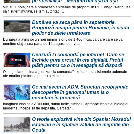
pe specialiști: „Mergem din ușă în ușă"
Virusul Ebola, care a provocat o epidemie de proporții in RD Congo, s-ar putea
sa fi suferit mutații, se tem autoritațil ...
Dunărea va seca până în septembrie.
Prognoză neagră pentru România, în ciuda
ploilor de zilele următoare
Dunarea a atins joi un nou minim istoric de 1.400 mc/s, valoare care se va
menține staționara pana pe 12 august, potrivi ...
Cenzură la comandă pe internet: Cum se
închide gura presei în era digitală. Prețul
plătit pentru ca o investigație să dispară
O piața clandestina a „cenzurii la comanda" exploateaza sistemele automate
ale marilor platforme pentru a elimina ...
Ce mai avem in ADN. Structuri neobișnuite
descoperite în genomul uman la o
cercetare în premieră
Imaginea clasica a ADN-ului, dubla helix, simbolul aproape iconic al biologiei
moderne, incepe sa fie depașita. Cercetar ...
O teorie explozivă vine din Spania: Mosadul
israelian e în spatele valului de migrație din
Ceuta