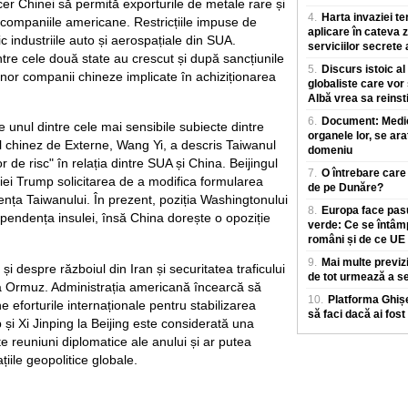
 cer Chinei să permită exporturile de metale rare și
4.
Harta invaziei te
 companiile americane. Restricțiile impuse de
aplicare în cateva z
ic industriile auto și aerospațiale din SUA.
serviciilor secrete
tre cele două state au crescut și după sancțiunile
5.
Discurs istoic al
or companii chineze implicate în achiziționarea
globaliste care vor
Albă vrea sa reinst
6.
Document: Medicii
nul dintre cele mai sensibile subiecte dintre
organele lor, se ara
ul chinez de Externe, Wang Yi, a descris Taiwanul
domeniu
 de risc" în relația dintre SUA și China. Beijingul
7.
O întrebare care
ției Trump solicitarea de a modifica formularea
de pe Dunăre?
ența Taiwanului. În prezent, poziția Washingtonului
8.
Europa face pasu
ependența insulei, însă China dorește o opoziție
verde: Ce se întâm
.
români și de ce UE
9.
Mai multe previz
a și despre războiul din Iran și securitatea traficului
de tot urmează a se
a Ormuz. Administrația americană încearcă să
10.
Platforma Ghișe
e eforturile internaționale pentru stabilizarea
să faci dacă ai fost
p și Xi Jinping la Beijing este considerată una
e reuniuni diplomatice ale anului și ar putea
ațiile geopolitice globale.