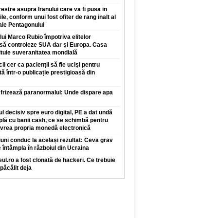
restre asupra Iranului care va fi pusa in
ile, conform unui fost ofiter de rang inalt al
 ale Pentagonului
 lui Marco Rubio împotriva elitelor
 să controleze SUA dar și Europa. Casa
ituie suveranitatea mondială
 cer ca pacienții să fie uciși pentru
tă într-o publicație prestigioasă din
 frizează paranormalul: Unde dispare apa
l decisiv spre euro digital, PE a dat undă
plă cu banii cash, ce se schimbă pentru
 vrea propria monedă electronică
iuni conduc la același rezultat: Ceva grav
 întâmpla în războiul din Ucraina
ul.ro a fost clonată de hackeri. Ce trebuie
 păcălit deja