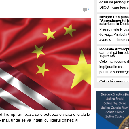
dosar de pronografi
DIICOT, care l-au s
0
Nicușor Dan publi
"Amendamentul Mir
salariu de la Daci
Președintele Nicuș
de viața, Mirabela 
avere și de interese
Modelele Anthropi
oamenii să introdu
siguranță
Cele mai recente de
ingrijorarile ca t
pentru o supraveg
Cât zahăr are un 
Care îngrașă mai m
Calculele sunt real
galben, de 3 kg fi
grame zahar. Cam a
Intrebarea cheie:
apa Dunării?
 Trump, urmează să efectueze o vizită oficială la
Conform datelor ONU
 mai, unde se va întâlni cu liderul chinez Xi
centrelor de date d