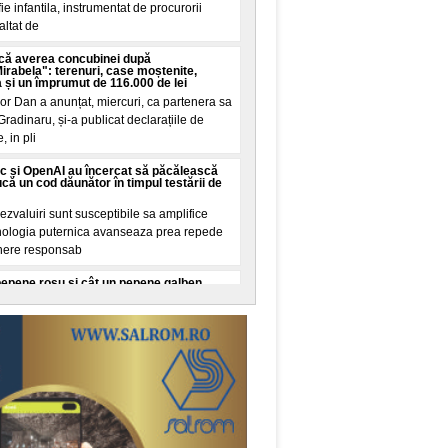
e infantila, instrumentat de procurorii
altat de
că averea concubinei după
abela": terenuri, case moștenite,
a și un împrumut de 116.000 de lei
or Dan a anunțat, miercuri, ca partenera sa
Gradinaru, și-a publicat declarațiile de
, in pli
c și OpenAI au încercat să păcălească
că un cod dăunător în timpul testării de
zvaluiri sunt susceptibile sa amplifice
ehnologia puternica avanseaza prea repede
here responsab
pepene roșu și cât un pepene galben.
ult conform cercetarilor de nutriție
izate pentru doi pepeni, unul roșu și unul
ecare. O cana de zahar ar insemna 200
stea sunt unit
 Au consumat centrele de date din Europa
, puterea totala instalata a tuturor
in Germania, Austria, Ungaria, Slovacia și