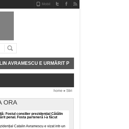
Mobil
VRAMESCU E URMĂRIT PENAL. FOSTA PARTENERĂ I-A 
home
»
Stiri
A ORA
lă: Fostul consilier prezidențial Cătălin
it penal. Fosta parteneră i-a făcut
ezidențial Catalin Avramescu e vizat intr-un