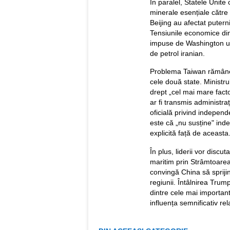
În paralel, Statele Unite
minerale esențiale către
Beijing au afectat putern
Tensiunile economice din
impuse de Washington un
de petrol iranian.
Problema Taiwan rămâne u
cele două state. Ministr
drept „cel mai mare factor
ar fi transmis administra
oficială privind independ
este că „nu susține" ind
explicită față de aceasta
În plus, liderii vor discut
maritim prin Strâmtoare
convingă China să sprijin
regiunii. Întâlnirea Trum
dintre cele mai important
influența semnificativ rel