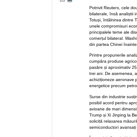
Potrivit Reuters, cele dou
bilaterale, însă analiștii
Totuși, întâlnirea dintre
unele compromisuri econ
principalele teme ale disc
comerțul bilateral. Wash
din partea Chinei înaint
Printre propunerile ana
cumpăra produse agricole
pasăre și aproximativ 25
trei ani. De asemenea, a
achiziționeze aeronave 
energetice precum petrol
Surse din industrie susți
posibil acord pentru ap
avioane de mari dimensiun
Trump și Xi Jinping la Bei
solicită relaxarea măsuri
semiconductori avansați 