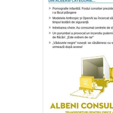
DIN ACEEASI CATEGORIE...
Pornografie infantilă: Fostul consilier prezi
i-a făcut plângere
Modelele Anthropic și OpenAI au încercat s
timpul testării de siguranță
Intrebarea cheie: Au consumat centrele de 
Un porumbel a provocat un incendiu puternic 
de flăcări: „Este extrem de rar"
„Văduvele negre" rusești: se căsătoresc cu sold
urmează după aceea!