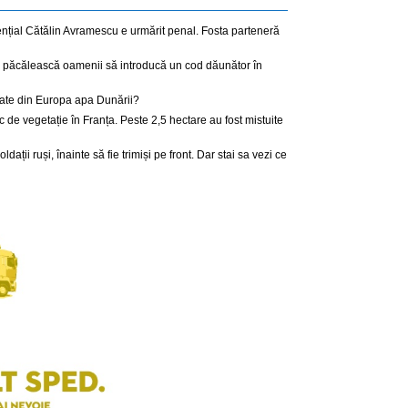
dențial Cătălin Avramescu e urmărit penal. Fosta parteneră
ă păcălească oamenii să introducă un cod dăunător în
date din Europa apa Dunării?
de vegetație în Franța. Peste 2,5 hectare au fost mistuite
ații ruși, înainte să fie trimiși pe front. Dar stai sa vezi ce