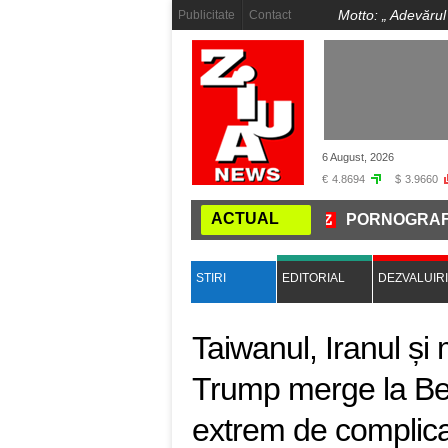
Motto: „
Adevărul
Publicitate
Contact
6 August, 2026
€
4.8694
$
3.9660
ACTUAL
 ÎȘI MUTĂ CAPITALA LA NIBIRU
PORNOGRAFIE INFA
STIRI
EDITORIAL
DEZVALUIRI
Taiwanul, Iranul și
Trump merge la Bei
extrem de complic