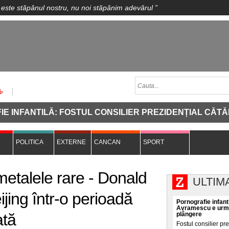
 este stăpânul nostru, nu noi stăpânim adevărul
”
NTILĂ: FOSTUL CONSILIER PREZIDENȚIAL CĂTĂLIN A
POLITICA
EXTERNE
CANCAN
SPORT
 metalele rare - Donald
ULTIM
jing într-o perioadă
Pornografie infanti
Avramescu e urmăr
ată
plângere
Fostul consilier pr