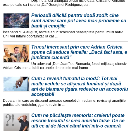
Deși nu a fost anunțata oficial nicio data, Cristiano Ronaldo
este pe cale sa-i spuna „Da" Georginei Rodriguez, pa ...
Perioadă dificilă pentru două zodii: cine
sunt nativii care pot avea mari probleme cu
banii și emoțiile
Începand cu 4 august, astrele aduc schimbari neașteptate pentru mulți nativi.
Unii vor intalni oportunitați la car ...
Trucul interesant prin care Adrian Cristea
spune că seduce femeile: „Dacă faci asta, e
jumătate cucerită"
Un adevarat „Don Juan" de Romania, fostul mijlocaș ofensiv
Adrian Cristea s-a iubit cu unele dintre cele mai frumo ...
Cum a revenit fumatul la modă: Tot mai
multe vedete se afișează fumând și după
ani de blamare țigara redevine un accesoriu
acceptabil
Dupa ani in care au disparut aproape complet din reclame, reviste și aparițiile
publice ale vedetelor, țigarile revin in ...
Cum ne păcălește memoria: creierul poate
rescrie trecutul și crea amintiri false. De ce
uiți ce ai de făcut când intri într-o cameră