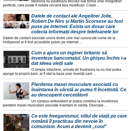
Memoria nu pastreaza trecutul sub forma unei inregistrari
perfecte, care poate fi redata oricand fara modificari. Creier ...
Datele de contact ale Angelinei Jolie,
Robert De Niro și Martin Scorsese au fost
puse pe internet. Exista un dosar care
colecta informații despre telefoanele lor
Datele de contact asociate unora dintre cele mai cunoscute nume de la
Hollywood ar fi fost accesibile public pe internet ...
Cum a ajuns un inginer britanic să
inventeze bancomatul. Un ghișeu închis i-a
dat ideea vieții sale
O simpla intarziere, urmata de frustrarea ca nu mai putea
ajunge la propriii bani, ar fi stat la baza unei invenții care ...
Pierderea masei musculare asociată cu
înaintarea în vârstă ar putea fi încetinită. Ce
au descoperit cercetătorii
Un compus antioxidant ar putea contribui la incetinirea
pierderii masei musculare asociate inaintarii in varsta. Descope ...
Ce este freeganismul, stilul de viață pe care
românii îl practicau din nevoie în
comunism. Acum a devenit „cool"