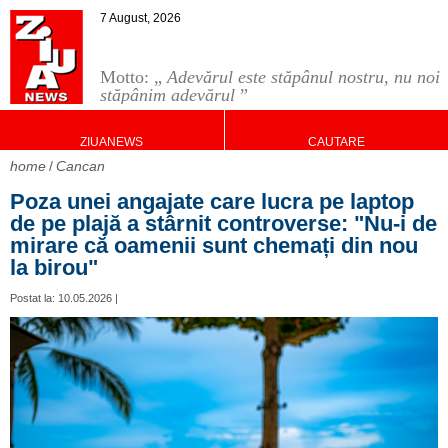
7 August, 2026
Motto: „
Adevărul este stăpânul nostru, nu noi
stăpânim adevărul
”
ZIUANEWS
CAUTARE
home
Cancan
Poza unei angajate care lucra pe laptop
de pe plajă a stârnit controverse: "Nu-i de
mirare că oamenii sunt chemați din nou
la birou"
Postat la: 10.05.2026 |