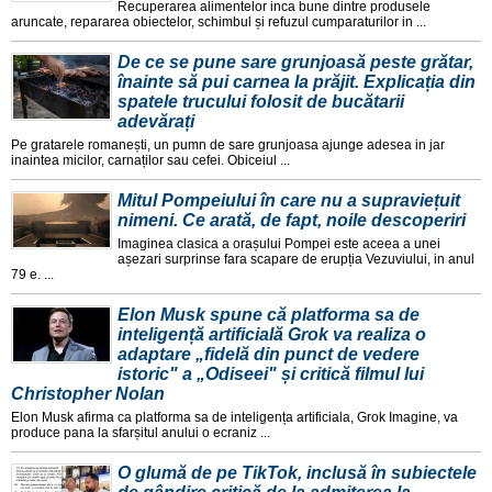
Recuperarea alimentelor inca bune dintre produsele
aruncate, repararea obiectelor, schimbul și refuzul cumparaturilor in ...
De ce se pune sare grunjoasă peste grătar,
înainte să pui carnea la prăjit. Explicația din
spatele trucului folosit de bucătarii
adevărați
Pe gratarele romanești, un pumn de sare grunjoasa ajunge adesea in jar
inaintea micilor, carnaților sau cefei. Obiceiul ...
Mitul Pompeiului în care nu a supraviețuit
nimeni. Ce arată, de fapt, noile descoperiri
Imaginea clasica a orașului Pompei este aceea a unei
așezari surprinse fara scapare de erupția Vezuviului, in anul
79 e. ...
Elon Musk spune că platforma sa de
inteligență artificială Grok va realiza o
adaptare „fidelă din punct de vedere
istoric" a „Odiseei" și critică filmul lui
Christopher Nolan
Elon Musk afirma ca platforma sa de inteligența artificiala, Grok Imagine, va
produce pana la sfarșitul anului o ecraniz ...
O glumă de pe TikTok, inclusă în subiectele