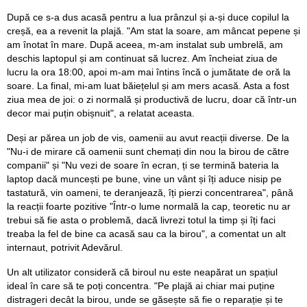
După ce s-a dus acasă pentru a lua prânzul și a-și duce copilul la
creșă, ea a revenit la plajă. "Am stat la soare, am mâncat pepene și
am înotat în mare. După aceea, m-am instalat sub umbrelă, am
deschis laptopul și am continuat să lucrez. Am încheiat ziua de
lucru la ora 18:00, apoi m-am mai întins încă o jumătate de oră la
soare. La final, mi-am luat băiețelul și am mers acasă. Asta a fost
ziua mea de joi: o zi normală și productivă de lucru, doar că într-un
decor mai puțin obișnuit", a relatat aceasta.
Deși ar părea un job de vis, oamenii au avut reacții diverse. De la
"Nu-i de mirare că oamenii sunt chemați din nou la birou de către
companii" și "Nu vezi de soare în ecran, ți se termină bateria la
laptop dacă muncești pe bune, vine un vânt și îți aduce nisip pe
tastatură, vin oameni, te deranjează, îți pierzi concentrarea", până
la reacții foarte pozitive "Într-o lume normală la cap, teoretic nu ar
trebui să fie asta o problemă, dacă livrezi totul la timp și îți faci
treaba la fel de bine ca acasă sau ca la birou", a comentat un alt
internaut, potrivit Adevărul.
Un alt utilizator consideră că biroul nu este neapărat un spațiul
ideal în care să te poți concentra. "Pe plajă ai chiar mai puține
distrageri decât la birou, unde se găsește să fie o reparație și te