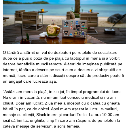
O tânără a stârnit un val de dezbateri pe rețelele de socializare
după ce a pus o poză de pe plajă cu laptopul în mână și a vorbit
despre beneficiile muncii remote. Alături de imaginea publicată pe
internet, tânăra a descris pe scurt cum a decurs o zi obișnuită de
muncă, lucru care a stârnit discuții despre cât de productiv poate fi
un angajat care lucrează așa.
"Astăzi am mers la plajă, într-o joi, în timpul programului de lucru.
Nu eram în vacanță, nu mi-am luat concediu medical și nu am
chiulit. Doar am lucrat. Ziua mea a început cu o cafea cu gheață
băută în pat, ca de obicei. Apoi m-am așezat la lucru: e-mailuri,
mesaje cu clienții, Slack intern și carduri Trello. La ora 10.00 am
ieșit să îmi fac unghiile, timp în care am răspuns de pe telefon la
câteva mesaje de serviciu", a scris femeia.