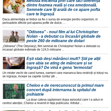
Metoda eficientă prin care faci diferența
dintre foamea reală și cea emoțională.
Semnele care îți arată de ce apare pofta
care te îngrașă
Daca alimentația ar trebui sa fie o sursa de energie pentru organism, in
perioadele dificile pot aparea pofte de dulce, ...
"Odiseea" - noul film al lui Christopher
Nolan - a debutat cu încasări globale de
peste 260 de milioane de dolari
„Odiseea" (The Odyssey), film semnat de Christopher Nolan a debutat cu
incasari globale estimate de 124,5 milioane ...
Ești slab deși mănânci mult? Știi pe alții
care abia se ating de mâncare și se
îngrașă? De vină e gena 'termostat'
Un mister vechi de cand lumea, oameni care mananca fara restricții și totuși nu
se ingrașa, incepe sa capete contur știi ...
Cheloo e de nerecunoscut la primul mare
concert după internarea la spitalul de
psihiatrie
La doar cateva saptamani dupa episodul care l-a adus in
centrul atenției, Cheloo a revenit in fața publicului. Artistul ...