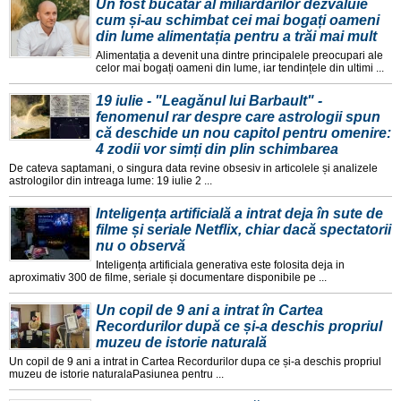
Un fost bucătar al miliardarilor dezvăluie
cum și-au schimbat cei mai bogați oameni
din lume alimentația pentru a trăi mai mult
Alimentația a devenit una dintre principalele preocupari ale
celor mai bogați oameni din lume, iar tendințele din ultimi ...
19 iulie - "Leagănul lui Barbault" -
fenomenul rar despre care astrologii spun
că deschide un nou capitol pentru omenire:
4 zodii vor simți din plin schimbarea
De cateva saptamani, o singura data revine obsesiv in articolele și analizele
astrologilor din intreaga lume: 19 iulie 2 ...
Inteligența artificială a intrat deja în sute de
filme și seriale Netflix, chiar dacă spectatorii
nu o observă
Inteligența artificiala generativa este folosita deja in
aproximativ 300 de filme, seriale și documentare disponibile pe ...
Un copil de 9 ani a intrat în Cartea
Recordurilor după ce și-a deschis propriul
muzeu de istorie naturală
Un copil de 9 ani a intrat in Cartea Recordurilor dupa ce și-a deschis propriul
muzeu de istorie naturalaPasiunea pentru ...