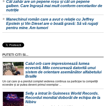
Cât zahăr are un pepene roșu și cât un pepene
galben. Care îngrașă mai mult conform cercetarilor de
nutriție
Manechinul român care a avut o relație cu Jeffrey
Epstein și Vin Diesel are o boală gravă: Să vă rugați
pentru mine. Am tumori
PUTETI CITI SI...
Calul orb care impresionează lumea
ecvestră. Milo concurează datorită unui
sistem de orientare asemănător alfabetului
Braille
Un cal care și-a pierdut complet vederea continua sa participe la competiții
ecvestre și ar putea deveni primul exemplar ...
Selly a intrat în Guinness World Records.
Recordul mondial doborât de echipa de la
Nibiru