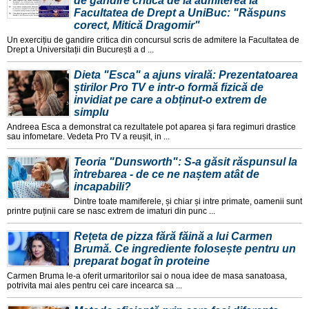
de gândire critică de la admiterea la
Facultatea de Drept a UniBuc: "Răspuns
corect, Mitică Dragomir"
Un exercițiu de gandire critica din concursul scris de admitere la Facultatea de
Drept a Universitații din București a d ...
Dieta "Esca" a ajuns virală: Prezentatoarea
știrilor Pro TV e intr-o formă fizică de
invidiat pe care a obținut-o extrem de
simplu
Andreea Esca a demonstrat ca rezultatele pot aparea și fara regimuri drastice
sau infometare. Vedeta Pro TV a reușit, in ...
Teoria "Dunsworth": S-a găsit răspunsul la
întrebarea - de ce ne naștem atât de
incapabili?
Dintre toate mamiferele, și chiar și intre primate, oamenii sunt
printre puținii care se nasc extrem de imaturi din punc ...
Rețeta de pizza fără făină a lui Carmen
Brumă. Ce ingrediente folosește pentru un
preparat bogat în proteine
Carmen Bruma le-a oferit urmaritorilor sai o noua idee de masa sanatoasa,
potrivita mai ales pentru cei care incearca sa ...