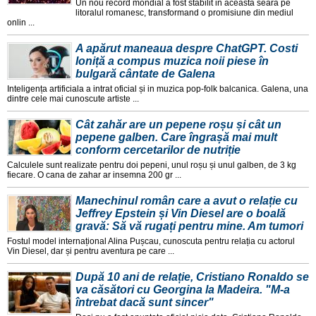
Un nou record mondial a fost stabilit in aceasta seara pe
litoralul romanesc, transformand o promisiune din mediul
onlin ...
A apărut maneaua despre ChatGPT. Costi
Ioniță a compus muzica noii piese în
bulgară cântate de Galena
Inteligența artificiala a intrat oficial și in muzica pop-folk balcanica. Galena, una
dintre cele mai cunoscute artiste ...
Cât zahăr are un pepene roșu și cât un
pepene galben. Care îngrașă mai mult
conform cercetarilor de nutriție
Calculele sunt realizate pentru doi pepeni, unul roșu și unul galben, de 3 kg
fiecare. O cana de zahar ar insemna 200 gr ...
Manechinul român care a avut o relație cu
Jeffrey Epstein și Vin Diesel are o boală
gravă: Să vă rugați pentru mine. Am tumori
Fostul model internațional Alina Pușcau, cunoscuta pentru relația cu actorul
Vin Diesel, dar și pentru aventura pe care ...
După 10 ani de relație, Cristiano Ronaldo se
va căsători cu Georgina la Madeira. "M-a
întrebat dacă sunt sincer"