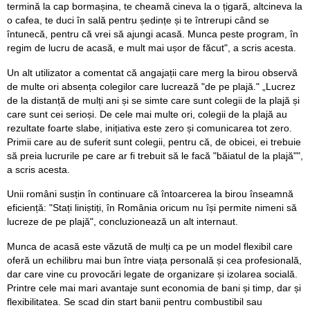
termină la cap bormașina, te cheamă cineva la o țigară, altcineva la
o cafea, te duci în sală pentru ședințe și te întrerupi când se
întunecă, pentru că vrei să ajungi acasă. Munca peste program, în
regim de lucru de acasă, e mult mai ușor de făcut", a scris acesta.
Un alt utilizator a comentat că angajații care merg la birou observă
de multe ori absența colegilor care lucrează "de pe plajă." „Lucrez
de la distanță de mulți ani și se simte care sunt colegii de la plajă și
care sunt cei serioși. De cele mai multe ori, colegii de la plajă au
rezultate foarte slabe, inițiativa este zero și comunicarea tot zero.
Primii care au de suferit sunt colegii, pentru că, de obicei, ei trebuie
să preia lucrurile pe care ar fi trebuit să le facă "băiatul de la plajă"",
a scris acesta.
Unii români susțin în continuare că întoarcerea la birou înseamnă
eficiență: "Stați liniștiți, în România oricum nu își permite nimeni să
lucreze de pe plajă", concluzionează un alt internaut.
Munca de acasă este văzută de mulți ca pe un model flexibil care
oferă un echilibru mai bun între viața personală și cea profesională,
dar care vine cu provocări legate de organizare și izolarea socială.
Printre cele mai mari avantaje sunt economia de bani și timp, dar și
flexibilitatea. Se scad din start banii pentru combustibil sau