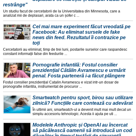
restrânge"
Un studiu facut de cercetatorii de la Universitatea din Minnesota, care a
analizat mii de deplasari, arata ca un șofer c ...
Cel mai mare experiment făcut vreodată pe
Facebook: Au eliminat sursele de fake
news din feed. Rezultatul îi contrazice pe
toți
Cercetatorii au eliminat, timp de trei luni, postarile surselor care raspandesc
constant informații false din feedurile ...
Pornografie infantilă: Fostul consilier
prezidențial Cătălin Avramescu e urmărit
penal. Fosta parteneră i-a făcut plângere
Fostul consilier prezidențial Catalin Avramescu e vizat intr-un dosar de
pronografie infantila, instrumentat de procuror ...
Smartwatch pentru sport, birou sau utilizare
zilnică? Funcțiile care contează cu adevărat
În ultimii ani, smartwatch-ul a devenit mult mai mult decat un
simplu accesoriu tehnologic. Acesta ii ajuta pe uti ...
Modelele Anthropic și OpenAI au încercat
să păcălească oamenii să introducă un cod
dăunător în timpul testării de siguranță