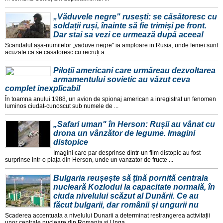
„Văduvele negre" rusești: se căsătoresc cu
soldații ruși, înainte să fie trimiși pe front.
Dar stai sa vezi ce urmează după aceea!
Scandalul așa-numitelor „vaduve negre" ia amploare in Rusia, unde femei sunt
acuzate ca se casatoresc cu recruți a ...
Piloții americani care urmăreau dezvoltarea
armamentului sovietic au văzut ceva
complet inexplicabil
În toamna anului 1988, un avion de spionaj american a inregistrat un fenomen
luminos ciudat-cunoscut sub numele de ...
„Safari uman" în Herson: Rușii au vânat cu
drona un vânzător de legume. Imagini
distopice
Imagini care par desprinse dintr-un film distopic au fost
surprinse intr-o piața din Herson, unde un vanzator de fructe ...
Bulgaria reușește să țină pornită centrala
nucleară Kozlodui la capacitate normală, în
ciuda nivelului scăzut al Dunării. Ce au
făcut bulgarii, dar românii și ungurii nu
Scaderea accentuata a nivelului Dunarii a determinat restrangerea activitații
unor centrale nucleare din Romania și Unga ...