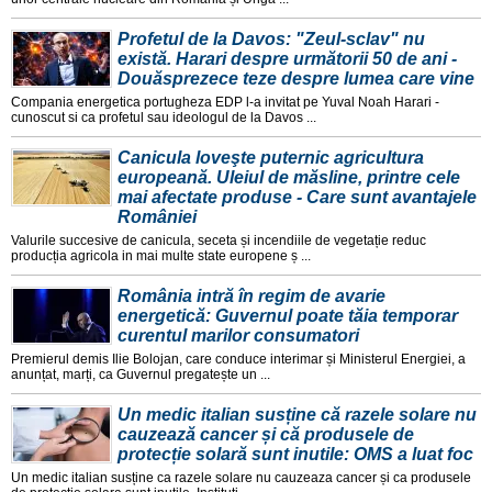
Profetul de la Davos: "Zeul-sclav" nu
există. Harari despre următorii 50 de ani -
Douăsprezece teze despre lumea care vine
Compania energetica portugheza EDP l-a invitat pe Yuval Noah Harari -
cunoscut si ca profetul sau ideologul de la Davos ...
Canicula loveşte puternic agricultura
europeană. Uleiul de măsline, printre cele
mai afectate produse - Care sunt avantajele
României
Valurile succesive de canicula, seceta și incendiile de vegetație reduc
producția agricola in mai multe state europene ș ...
România intră în regim de avarie
energetică: Guvernul poate tăia temporar
curentul marilor consumatori
Premierul demis Ilie Bolojan, care conduce interimar și Ministerul Energiei, a
anunțat, marți, ca Guvernul pregatește un ...
Un medic italian susține că razele solare nu
cauzează cancer și că produsele de
protecție solară sunt inutile: OMS a luat foc
Un medic italian susține ca razele solare nu cauzeaza cancer și ca produsele