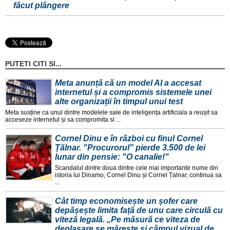
făcut plângere
PUTETI CITI SI...
Meta anunță că un model AI a accesat
internetul și a compromis sistemele unei
alte organizații în timpul unui test
Meta susține ca unul dintre modelele sale de inteligența artificiala a reușit sa
acceseze internetul și sa compromita si ...
Cornel Dinu e în război cu finul Cornel
Țălnar. "Procurorul" pierde 3.500 de lei
lunar din pensie: "O canalie!"
Scandalul dintre doua dintre cele mai importante nume din
istoria lui Dinamo, Cornel Dinu și Cornel Țalnar, continua sa
...
Cât timp economisește un șofer care
depășește limita față de unu care circulă cu
viteză legală. „Pe măsură ce viteza de
deplasare se mărește și câmpul vizual de