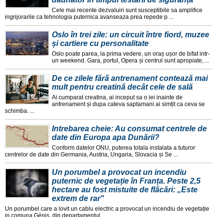
Cele mai recente dezvaluiri sunt susceptibile sa amplifice
ingrijorarile ca tehnologia puternica avanseaza prea repede p ...
Oslo în trei zile: un circuit între fiord, muzee
și cartiere cu personalitate
Oslo poate parea, la prima vedere, un oraș ușor de bifat intr-
un weekend. Gara, portul, Opera și centrul sunt apropiate, ...
De ce zilele fără antrenament contează mai
mult pentru creatină decât cele de sală
Ai cumparat creatina, ai inceput sa o iei inainte de
antrenament și dupa cateva saptamani ai simțit ca ceva se
schimba. ...
Intrebarea cheie: Au consumat centrele de
date din Europa apa Dunării?
Conform datelor ONU, puterea totala instalata a tuturor
centrelor de date din Germania, Austria, Ungaria, Slovacia și Se ...
Un porumbel a provocat un incendiu
puternic de vegetație în Franța. Peste 2,5
hectare au fost mistuite de flăcări: „Este
extrem de rar"
Un porumbel care a lovit un cablu electric a provocat un incendiu de vegetație
in comuna Génis, din departamentul ...