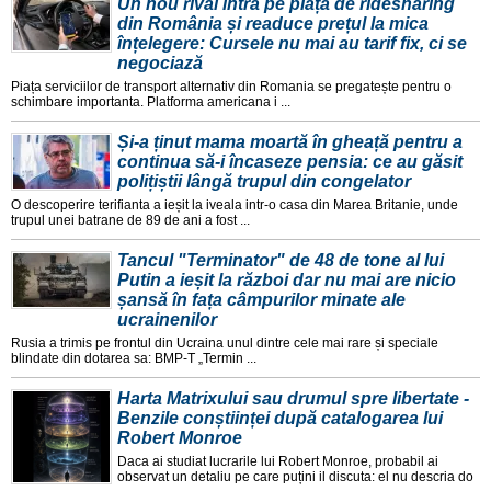
Un nou rival intră pe piața de ridesharing
din România și readuce prețul la mica
înțelegere: Cursele nu mai au tarif fix, ci se
negociază
Piața serviciilor de transport alternativ din Romania se pregatește pentru o
schimbare importanta. Platforma americana i ...
Și-a ținut mama moartă în gheață pentru a
continua să-i încaseze pensia: ce au găsit
polițiștii lângă trupul din congelator
O descoperire terifianta a ieșit la iveala intr-o casa din Marea Britanie, unde
trupul unei batrane de 89 de ani a fost ...
Tancul "Terminator" de 48 de tone al lui
Putin a ieșit la război dar nu mai are nicio
șansă în fața câmpurilor minate ale
ucrainenilor
Rusia a trimis pe frontul din Ucraina unul dintre cele mai rare și speciale
blindate din dotarea sa: BMP-T „Termin ...
Harta Matrixului sau drumul spre libertate -
Benzile conștiinței după catalogarea lui
Robert Monroe
Daca ai studiat lucrarile lui Robert Monroe, probabil ai
observat un detaliu pe care puțini il discuta: el nu descria do