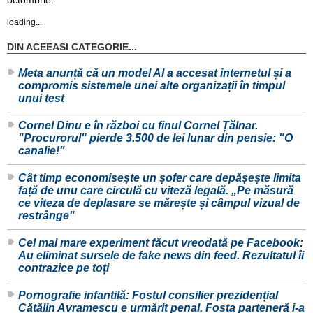
octombrie.
loading...
DIN ACEEASI CATEGORIE...
Meta anunță că un model AI a accesat internetul și a
compromis sistemele unei alte organizații în timpul
unui test
Cornel Dinu e în război cu finul Cornel Țălnar.
"Procurorul" pierde 3.500 de lei lunar din pensie: "O
canalie!"
Cât timp economisește un șofer care depășește limita
față de unu care circulă cu viteză legală. „Pe măsură
ce viteza de deplasare se mărește și câmpul vizual de
restrânge"
Cel mai mare experiment făcut vreodată pe Facebook:
Au eliminat sursele de fake news din feed. Rezultatul îi
contrazice pe toți
Pornografie infantilă: Fostul consilier prezidențial
Cătălin Avramescu e urmărit penal. Fosta parteneră i-a