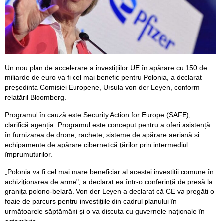
Un nou plan de accelerare a investițiilor UE în apărare cu 150 de
miliarde de euro va fi cel mai benefic pentru Polonia, a declarat
președinta Comisiei Europene, Ursula von der Leyen, conform
relatăril Bloomberg.
Programul în cauză este Security Action for Europe (SAFE),
clarifică agenția. Programul este conceput pentru a oferi asistență
în furnizarea de drone, rachete, sisteme de apărare aeriană și
echipamente de apărare cibernetică țărilor prin intermediul
împrumuturilor.
„Polonia va fi cel mai mare beneficiar al acestei investiții comune în
achiziționarea de arme", a declarat ea într-o conferință de presă la
granița polono-belară. Von der Leyen a declarat că CE va pregăti o
foaie de parcurs pentru investițiile din cadrul planului în
următoarele săptămâni și o va discuta cu guvernele naționale în