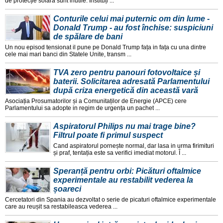
de protecție solara sunt inutile. Instituți ...
Conturile celui mai puternic om din lume -
Donald Trump - au fost închise: suspiciuni
de spălare de bani
Un nou episod tensionat il pune pe Donald Trump fața in fața cu una dintre
cele mai mari banci din Statele Unite, transm ...
TVA zero pentru panouri fotovoltaice și
baterii. Solicitarea adresată Parlamentului
după criza energetică din această vară
Asociația Prosumatorilor și a Comunitaților de Energie (APCE) cere
Parlamentului sa adopte in regim de urgența un pachet ...
Aspiratorul Philips nu mai trage bine?
Filtrul poate fi primul suspect
Cand aspiratorul pornește normal, dar lasa in urma firimituri
și praf, tentația este sa verifici imediat motorul. Î ...
Speranță pentru orbi: Picături oftalmice
experimentale au restabilit vederea la
șoareci
Cercetatori din Spania au dezvoltat o serie de picaturi oftalmice experimentale
care au reușit sa restabileasca vederea ...