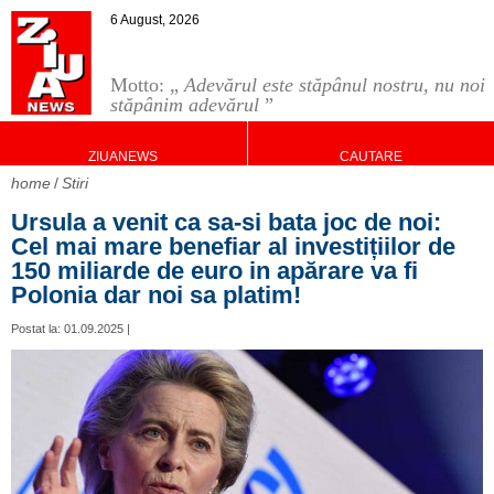
6 August, 2026
Motto: „
Adevărul este stăpânul nostru, nu noi
stăpânim adevărul
”
ZIUANEWS
CAUTARE
home
Stiri
Ursula a venit ca sa-si bata joc de noi:
Cel mai mare benefiar al investițiilor de
150 miliarde de euro in apărare va fi
Polonia dar noi sa platim!
Postat la: 01.09.2025 |