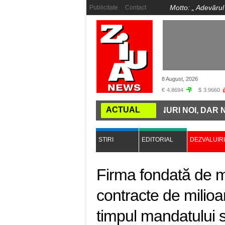
Motto: „
Adevărul
Publicitate
Contact
8 August, 2026
€
4.8694
$
3.9660
ACTUAL
MINȚII: ROMÂNIA CUMPĂRĂ TRENURI NOI, DAR NU ARE
STIRI
EDITORIAL
DEZVALUIRI
Firma fondată de mi
contracte de milioa
timpul mandatului 