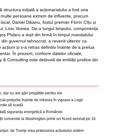
structura inițială a acționariatului a fost una
i multe persoane extrem de influente, precum
Fiscal, Daniel Dăianu, fostul premier Florin Cîțu și
lui, Liviu Voinea. De-a lungul timpului, componența
goș Pîslaru a ieșit din firmă în timpul mandatului
 din guvernul tehnocrat, a revenit ulterior ca
acțiuni și s-a retras definitiv înainte de a prelua
tar. În prezent, conform datelor oficiale,
 & Consulting este deținută de entități juridice din
 dar nu are gări pregătite pentru ele
cial prețurile înainte de intrarea în vigoare a Legii
 unde să scadă
tată siguranța energetică a României
gații convenite la Washington printr-un Acord semnat pe 16
anțuri. Iar Trump vrea prabusirea actualului sistem