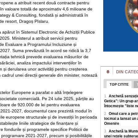
achite pentru o vizi
uropene a atribuit recent două contracte pentru
, în valoare totală de aproximativ 4,6 milioane de
Bulgaria face mili
Ministrul de la So
trategy & Consulting, fondată și administrată în
România cumpără
 de resort, Dragoș Pîslaru.
Bulgaria face milio
de la Sofia se lau
 apărut în Sistemul Electronic de Achiziții Publice
masivBulgaria inre
25. Ministerul a atribuit servicii pentru
de Evaluare a Programului Incluziune și
România a câștigat
Inteligență Artific
2027. Suma prevăzută în acord se ridică la 3,7
Cei opt elevi care
ntația tehnică prevede evaluarea măsurilor de
Internationala de In
ărăciei, analiza impactului intervențiilor în
perioada 2-8 augus
 și derularea unor activități pentru creșterea
DIN CATE
n cadrul unei direcții generale din minister, notează
Poți slăbi fără să
top. Mai explică c
slăbire
TOP CITITE
Mulți oameni amana
ectelor Europene a parafat o altă înțelegere
timp pentru sala s
1.
Anchetă senzațio
ocietate comercială. Pe 24 iulie 2025, părțile au
Nutriționistul Tani
Getica": Un grup ar
loare de 920.000 de lei pentru evaluarea
întocmește "liste ne
t 2021-2027, documentul care prezintă modul în
Explicația lui Flo
2.
Omul care a petre
stadion: "Unii spu
rile europene structurale și de investiții în perioada
plac băieții, de aia
tocmai a lansat un 
abilește liniile strategice de finanțare și
Omenire
Florin Prunea (57 de
 fondurile și programele specifice Politicii de
actual delegat UEFA
3.
Anchetă la Muntel
pe rețelele de soci
programare 2021-2027, precum și posibilitățile
unei rețele subtera