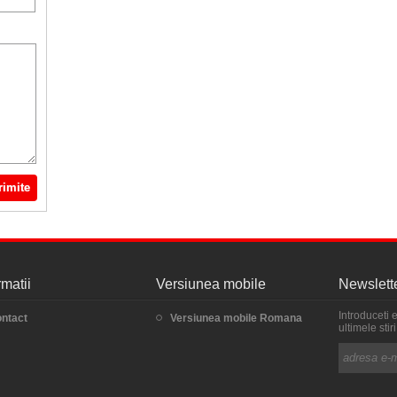
rimite
rmatii
Versiunea mobile
Newslett
Introduceti 
ntact
Versiunea mobile Romana
ultimele sti