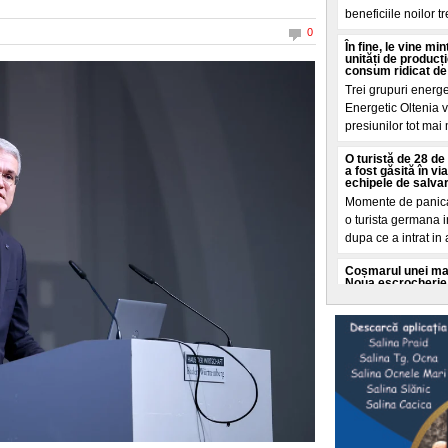
beneficiile noilor t
0
În fine, le vine m
unități de producț
consum ridicat de
Trei grupuri energ
Energetic Oltenia vo
presiunilor tot mai
O turistă de 28 de 
a fost găsită în v
echipele de salva
Momente de panica 
o turista germana i
dupa ce a intrat in
Coșmarul unei mame
Noua escrocherie 
O femeie din Buffal
coșmar crezand ca f
moarte. Totul a porn
Cât a costat-o pe 
„Dacă vă așteptaț
va fi"
O tanara romanca d
ce a dezvaluit o fa