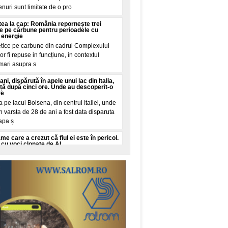
renuri sunt limitate de o pro
intea la cap: România repornește trei
ie pe cărbune pentru perioadele cu
 energie
etice pe carbune din cadrul Complexului
r fi repuse in funcțiune, in contextul
 mari asupra s
ani, dispărută în apele unui lac din Italia,
iață după cinci ore. Unde au descoperit-o
re
pe lacul Bolsena, din centrul Italiei, unde
n varsta de 28 de ani a fost data disparuta
 apa ș
 care a crezut că fiul ei este în pericol.
cu voci clonate de AI
o, New York, a trait cateva minute de
iul ei in varsta de 16 ani este in pericol de
it de la
o româncă o vizită la urgențe în SUA:
i la vreo sumă de aia nebună, exact așa
in SUA a starnit dezbateri pe TikTok dupa
ctura neașteptata pe care va trebui sa o