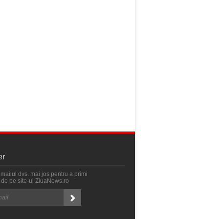
er
emailul dvs. mai jos pentru a primi
ri de pe site-ul ZiuaNews.ro