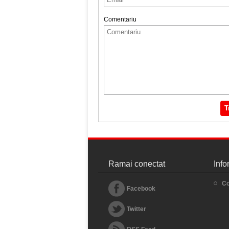
Comentariu
T
Ramai conectat
Info
Co
Facebook
Twitter