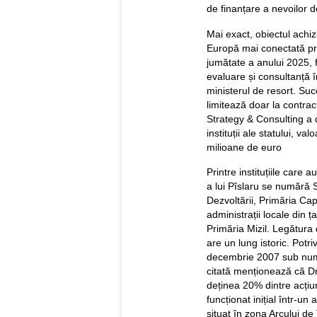
de finanțare a nevoilor d
Mai exact, obiectul achizi
Europă mai conectată prin
jumătate a anului 2025, f
evaluare și consultanță î
ministerul de resort. Su
limitează doar la contract
Strategy & Consulting a 
instituții ale statului, 
milioane de euro
Printre instituțiile care a
a lui Pîslaru se numără S
Dezvoltării, Primăria Cap
administrații locale din
Primăria Mizil. Legătura 
are un lung istoric. Potriv
decembrie 2007 sub num
citată menționează că Dr
deținea 20% dintre acțiuni
funcționat inițial într-u
situat în zona Arcului de