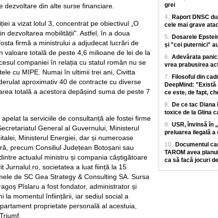
grei
e dezvoltare din alte surse financiare.
4.
Raport DNSC dup
ției a vizat lotul 3, concentrat pe obiectivul „O
cele mai grave atac
 dezvoltarea mobilității". Astfel, în a doua
5.
Dosarele Epstein
osta firmă a ministrului a adjudecat lucrări de
și "cei puternici" a
n valoare totală de peste 4,6 milioane de lei de la
6.
Adevărata panică 
ccesul companiei în relația cu statul român nu se
vrea prabusirea act
ele cu MIPE. Numai în ultimii trei ani, Civitta
7.
Filosoful din ca
derulat aproximativ 40 de contracte cu diverse
DeepMind: "Există 
valoarea totală a acestora depășind suma de peste 7
ce este, de fapt, ch
8.
De ce tac Diana 
toxice de la Glina 
u apelat la serviciile de consultanță ale fostei firme
9.
USR, învinsă în „
ecretariatul General al Guvernului, Ministerul
preluarea ilegală 
italei, Ministerul Energiei, dar și numeroase
10.
Documentul car
 țară, precum Consiliul Județean Botoșani sau
TAROM avea planul d
dintre actualul ministru și compania câștigătoare
ca să facă jocuri de
it Jurnalul.ro, societatea a luat ființă la 15
ele de SC Gea Strategy & Consulting SA. Sursa
agoș Pîslaru a fost fondator, administrator și
 la momentul înființării, iar sediul social a
n apartament proprietate personală al acestuia,
 Triumf.