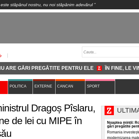
 este stăpânul nostru, nu noi stăpânim adevărul
”
 GĂRI PREGĂTITE PENTRU ELE
ÎN FINE, LE VINE 
POLITICA
EXTERNE
CANCAN
SPORT
nistrul Dragoș Pîslaru,
ULTIM
ne de lei cu MIPE în
Noaptea minții: R
gări pregătite pen
său
Romania investește
modernizarea materi