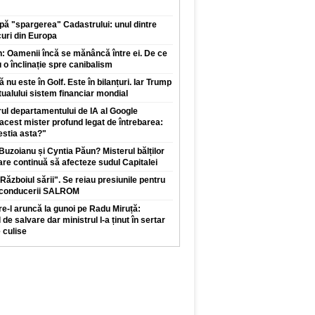
ă "spargerea" Cadastrului: unul dintre
uri din Europa
: Oamenii încă se mănâncă între ei. De ce
u o înclinație spre canibalism
nu este în Golf. Este în bilanțuri. Iar Trump
ualului sistem financiar mondial
drul departamentului de IA al Google
acest mister profund legat de întrebarea:
estia asta?"
Buzoianu și Cyntia Păun? Misterul bălților
care continuă să afecteze sudul Capitalei
Războiul sării". Se reiau presiunile pentru
a conducerii SALROM
e-l aruncă la gunoi pe Radu Miruță:
e salvare dar ministrul l-a ținut în sertar
 culise