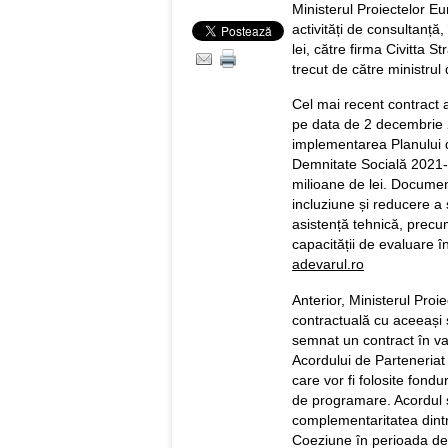
Ministerul Proiectelor E
activități de consultanță
lei, către firma Civitta S
trecut de către ministrul
Cel mai recent contract a
pe data de 2 decembrie 20
implementarea Planului 
Demnitate Socială 2021-
milioane de lei. Docume
incluziune și reducere a s
asistență tehnică, precum
capacității de evaluare î
adevarul.ro
Anterior, Ministerul Proi
contractuală cu aceeași s
semnat un contract în va
Acordului de Parteneria
care vor fi folosite fondu
de programare. Acordul st
complementaritatea dintre
Coeziune în perioada de 