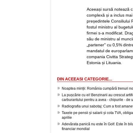
Aceeași sursă notează că 
complexă și a inclus ma
președintele Consiliului 
fostul ministru al bugetu
firmei s-a modificat. Dra
său de ministru al muncii
„partener" cu 0,5% dintre 
mandatul de europarlamen
compania Civitta Strategy
Estonia și Lituania.
DIN ACEEASI CATEGORIE...
Noaptea minții: România cumpără trenuri noi,
La pușcărie cu ei! Benzinarii au crescut artifi
carburantului pentru a avea - chipurile - de
Radiografia unui sabotaj: Cum a fost amane
Taxele pe pensii și salarii și cota TVA, obli
aprilie
Adevărata panică nu este în Golf. Este în bil
financiar mondial