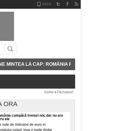
Mobil
MINTEA LA CAP: ROMÂNIA REPORNEȘTE TREI UNITĂȚI 
home
»
Dezvaluiri
A ORA
omânia cumpără trenuri noi, dar nu are
tru ele
 sute de milioane de euro in
alului rulant, insa o parte dintre