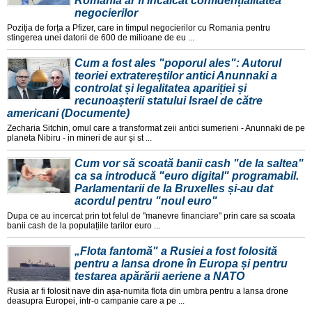
România ar fi încălcat confidențialitatea
negocierilor
Poziția de forța a Pfizer, care in timpul negocierilor cu Romania pentru
stingerea unei datorii de 600 de milioane de eu ...
Cum a fost ales "poporul ales": Autorul
teoriei extratereștilor antici Anunnaki a
controlat și legalitatea apariției și
recunoașterii statului Israel de către
americani (Documente)
Zecharia Sitchin, omul care a transformat zeii antici sumerieni - Anunnaki de pe
planeta Nibiru - in mineri de aur și st ...
Cum vor să scoată banii cash "de la saltea"
ca sa introducă "euro digital" programabil.
Parlamentarii de la Bruxelles și-au dat
acordul pentru "noul euro"
Dupa ce au incercat prin tot felul de "manevre financiare" prin care sa scoata
banii cash de la populațiile tarilor euro ...
„Flota fantomă" a Rusiei a fost folosită
pentru a lansa drone în Europa și pentru
testarea apărării aeriene a NATO
Rusia ar fi folosit nave din așa-numita flota din umbra pentru a lansa drone
deasupra Europei, intr-o campanie care a pe ...