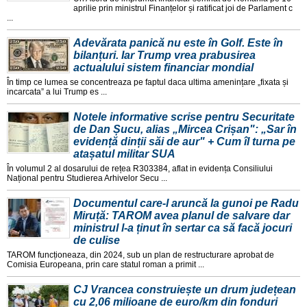
aprilie prin ministrul Finanțelor și ratificat joi de Parlament c
...
Adevărata panică nu este în Golf. Este în
bilanțuri. Iar Trump vrea prabusirea
actualului sistem financiar mondial
În timp ce lumea se concentreaza pe faptul daca ultima amenințare „fixata și
incarcata” a lui Trump es ...
Notele informative scrise pentru Securitate
de Dan Șucu, alias „Mircea Crișan": „Sar în
evidență dinții săi de aur" + Cum îl turna pe
atașatul militar SUA
În volumul 2 al dosarului de rețea R303384, aflat in evidența Consiliului
Național pentru Studierea Arhivelor Secu ...
Documentul care-l aruncă la gunoi pe Radu
Miruță: TAROM avea planul de salvare dar
ministrul l-a ținut în sertar ca să facă jocuri
de culise
TAROM funcționeaza, din 2024, sub un plan de restructurare aprobat de
Comisia Europeana, prin care statul roman a primit ...
CJ Vrancea construiește un drum județean
cu 2,06 milioane de euro/km din fonduri