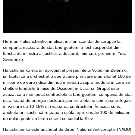
Herman Halushchenko, implicat într-un scandal de corupție la
compania nucleară de stat Energoatom, a fost suspendat din
funcția de ministru al justiției, a declarat, miercuri, premierul Yulia
Sviridenko.
Halushchenko era un apropiat al președintelui Volodimir Zelenski,
iar faptul că a orchestrat o operațiune prin care s-au sifonat 100 de
milioane de euro ridică din nou întrebări asupra modului în care se
cheltuie fondurile trimise de Occident în Ucraina. Grupul este
acuzat că a manipulat contractele la Energoatom, compania de stat
ucraineană de energie nucleară, pentru a obține comisioane ilegale
în valoare de 10-15% din valoarea contractelor. În acest sens,
anchetatorii susțin că rețeaua a spălat aproximativ 100 de milioane
de dolari printr-un birou secret cu sediul la Kiev.
Halushchenko este anchetat de Biroul Național Anticorupție (NABU)