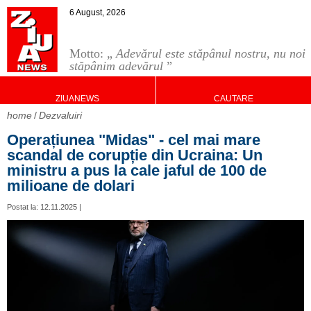
6 August, 2026
Motto: „
Adevărul este stăpânul nostru, nu noi
stăpânim adevărul
”
ZIUANEWS
CAUTARE
home
Dezvaluiri
Operațiunea "Midas" - cel mai mare
scandal de corupție din Ucraina: Un
ministru a pus la cale jaful de 100 de
milioane de dolari
Postat la: 12.11.2025 |