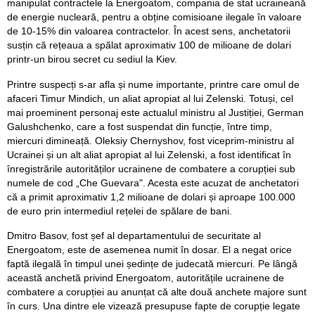
manipulat contractele la Energoatom, compania de stat ucraineană
de energie nucleară, pentru a obține comisioane ilegale în valoare
de 10-15% din valoarea contractelor. În acest sens, anchetatorii
susțin că rețeaua a spălat aproximativ 100 de milioane de dolari
printr-un birou secret cu sediul la Kiev.
Printre suspecți s-ar afla și nume importante, printre care omul de
afaceri Timur Mindich, un aliat apropiat al lui Zelenski. Totuși, cel
mai proeminent personaj este actualul ministru al Justiției, German
Galushchenko, care a fost suspendat din funcție, între timp,
miercuri dimineață. Oleksiy Chernyshov, fost viceprim-ministru al
Ucrainei și un alt aliat apropiat al lui Zelenski, a fost identificat în
înregistrările autorităților ucrainene de combatere a corupției sub
numele de cod „Che Guevara". Acesta este acuzat de anchetatori
că a primit aproximativ 1,2 milioane de dolari și aproape 100.000
de euro prin intermediul rețelei de spălare de bani.
Dmitro Basov, fost șef al departamentului de securitate al
Energoatom, este de asemenea numit în dosar. El a negat orice
faptă ilegală în timpul unei ședințe de judecată miercuri. Pe lângă
această anchetă privind Energoatom, autoritățile ucrainene de
combatere a corupției au anunțat că alte două anchete majore sunt
în curs. Una dintre ele vizează presupuse fapte de corupție legate