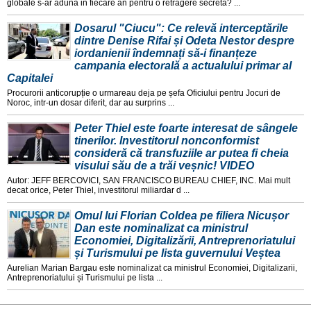
globale s-ar aduna in fiecare an pentru o retragere secreta? ...
Dosarul "Ciucu": Ce relevă interceptările
dintre Denise Rifai și Odeta Nestor despre
iordanienii îndemnați să-i finanțeze
campania electorală a actualului primar al
Capitalei
Procurorii anticorupție o urmareau deja pe șefa Oficiului pentru Jocuri de
Noroc, intr-un dosar diferit, dar au surprins ...
Peter Thiel este foarte interesat de sângele
tinerilor. Investitorul nonconformist
consideră că transfuziile ar putea fi cheia
visului său de a trăi veșnic! VIDEO
Autor: JEFF BERCOVICI, SAN FRANCISCO BUREAU CHIEF, INC. Mai mult
decat orice, Peter Thiel, investitorul miliardar d ...
Omul lui Florian Coldea pe filiera Nicușor
Dan este nominalizat ca ministrul
Economiei, Digitalizării, Antreprenoriatului
și Turismului pe lista guvernului Veștea
Aurelian Marian Bargau este nominalizat ca ministrul Economiei, Digitalizarii,
Antreprenoriatului și Turismului pe lista ...