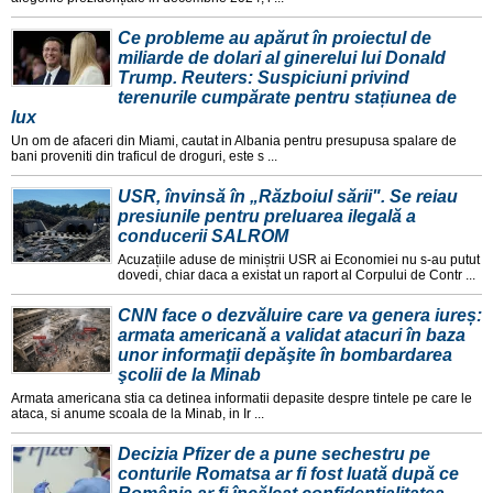
Ce probleme au apărut în proiectul de
miliarde de dolari al ginerelui lui Donald
Trump. Reuters: Suspiciuni privind
terenurile cumpărate pentru stațiunea de
lux
Un om de afaceri din Miami, cautat in Albania pentru presupusa spalare de
bani proveniti din traficul de droguri, este s ...
USR, învinsă în „Războiul sării". Se reiau
presiunile pentru preluarea ilegală a
conducerii SALROM
Acuzațiile aduse de miniștrii USR ai Economiei nu s-au putut
dovedi, chiar daca a existat un raport al Corpului de Contr ...
CNN face o dezvăluire care va genera iureș:
armata americană a validat atacuri în baza
unor informaţii depăşite în bombardarea
şcolii de la Minab
Armata americana stia ca detinea informatii depasite despre tintele pe care le
ataca, si anume scoala de la Minab, in Ir ...
Decizia Pfizer de a pune sechestru pe
conturile Romatsa ar fi fost luată după ce