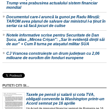
Trump vrea prabusirea actualului sistem financiar
mondial
Documentul care-l aruncă la gunoi pe Radu Miruță:
TAROM avea planul de salvare dar ministrul l-a ținut în
sertar ca să facă jocuri de culise
Notele informative scrise pentru Securitate de Dan
Șucu, alias „Mircea Crișan": „Sar în evidență dinții săi
de aur" + Cum îl turna pe atașatul militar SUA
CJ Vrancea construiește un drum județean cu 2,06
milioane de euro/km din fonduri europene
PUTETI CITI SI...
Taxele pe pensii și salarii și cota TVA,
obligații convenite la Washington printr-un
Acord semnat pe 16 aprilie
Un Acord de imprumut financiar semnat de Romania pe 16