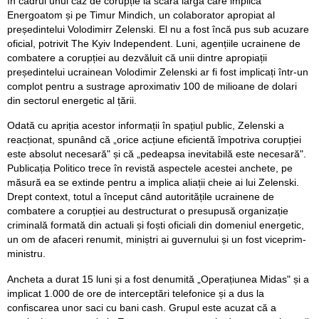
în cadrul unui caz de corupție la scară largă care implică
Energoatom și pe Timur Mindich, un colaborator apropiat al
președintelui Volodimirr Zelenski. El nu a fost încă pus sub acuzare
oficial, potrivit The Kyiv Independent. Luni, agențiile ucrainene de
combatere a corupției au dezvăluit că unii dintre apropiații
președintelui ucrainean Volodimir Zelenski ar fi fost implicați într-un
complot pentru a sustrage aproximativ 100 de milioane de dolari
din sectorul energetic al țării.
Odată cu apriția acestor informații în spațiul public, Zelenski a
reacționat, spunând că „orice acțiune eficientă împotriva corupției
este absolut necesară" și că „pedeapsa inevitabilă este necesară".
Publicația Politico trece în revistă aspectele acestei anchete, pe
măsură ea se extinde pentru a implica aliații cheie ai lui Zelenski.
Drept context, totul a început când autoritățile ucrainene de
combatere a corupției au destructurat o presupusă organizație
criminală formată din actuali și foști oficiali din domeniul energetic,
un om de afaceri renumit, miniștri ai guvernului și un fost viceprim-
ministru.
Ancheta a durat 15 luni și a fost denumită „Operațiunea Midas" și a
implicat 1.000 de ore de interceptări telefonice și a dus la
confiscarea unor saci cu bani cash. Grupul este acuzat că a