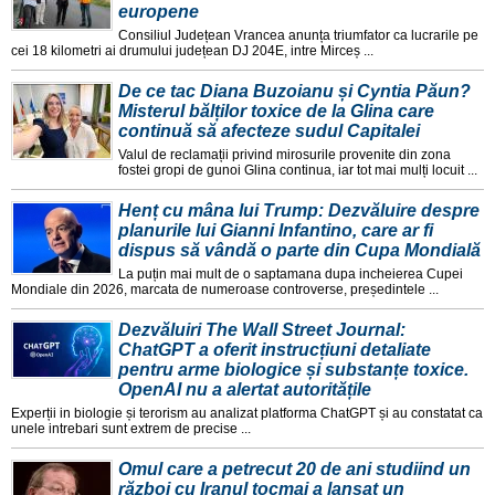
europene
Consiliul Județean Vrancea anunța triumfator ca lucrarile pe
cei 18 kilometri ai drumului județean DJ 204E, intre Mirceș ...
De ce tac Diana Buzoianu și Cyntia Păun?
Misterul bălților toxice de la Glina care
continuă să afecteze sudul Capitalei
Valul de reclamații privind mirosurile provenite din zona
fostei gropi de gunoi Glina continua, iar tot mai mulți locuit ...
Henț cu mâna lui Trump: Dezvăluire despre
planurile lui Gianni Infantino, care ar fi
dispus să vândă o parte din Cupa Mondială
La puțin mai mult de o saptamana dupa incheierea Cupei
Mondiale din 2026, marcata de numeroase controverse, președintele ...
Dezvăluiri The Wall Street Journal:
ChatGPT a oferit instrucțiuni detaliate
pentru arme biologice și substanțe toxice.
OpenAI nu a alertat autoritățile
Experții in biologie și terorism au analizat platforma ChatGPT și au constatat ca
unele intrebari sunt extrem de precise ...
Omul care a petrecut 20 de ani studiind un
război cu Iranul tocmai a lansat un