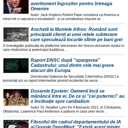
avertisment îngrozitor pentru întreaga
Omenire
Autor: Jack Hopkins Robert Pape considera ca America a
intrat intr-o capcana a escaladarii - și ca urmatoarea mișcare ar ...
Anchetă la Muntele Athos: Românii sunt
principalii clienți ai unei rețele subterane
care speculează locurile sfinte pe bani grei
O investigație publicata de platforma Voicenews din Grecia dezvaluie modul in
care misticismul și pelerinajul tradiționa ...
Raport DNSC după "spargerea"
Cadastrului: unul dintre cele mai grave
atacuri din Europa
Directoratul Național de Securitate Cibernetica (DNSC) a
prezentat azi un raport intermediar privind incidentul de secur ...
Dosarele Epstein: Oamenii încă se
mănâncă între ei. De ce și "cei puternici" au
o înclinație spre canibalism
Autor: Dr. Heather Lynn Pe 9 februarie 2021, in Chickasha,
Oklahoma, Lawrence Paul Anderson a patruns in casa unei vecin ...
Filosoful din cadrul departamentului de IA
al Google DeepMind: "Există acest mister