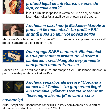
profund legat de întrebarea: ce este, de
fapt, chestia asta?"
În 2017, un filosof politic in varsta de 33 de ani, pe nume
Iason Gabriel, a fost sfatuit de un prieten sa-și depu ...
Ancheta în cazul morții Mădălinei Manole ar
putea să fie redeschisă. Un profiler FBI
anunță după 16 ani: Noi dovezi solide
Madalina Manole a murit pe 14 iulie 2010, in ziua in care implinea varsta de 43
de ani. Cantareața a fost gasita fara su ...
Doar șpaga SAFE contează: Rheinmetall
nu s-a prezentat la licitaţia de vânzare a
şantierului naval Mangalia deşi primeşte
bani pentru modernizarea sa
Pachetul de 920 de milioane de euro, finantat prin SAFE, destinat cumpararii a
patru nave de patrulare, a fost justifica ...
Anchetă senzațională despre "Coloana a
cincea a lui Getica": Un grup armat ilegal
din România, plătit de Ucraina, întocmește
"liste negre ale morții" în care înscriu
suveraniști
Autor: Stephane Luconsursa: francezul.substack.com Romania și-a anulat
alegerile prezidențiale in decembrie 2024, i ...