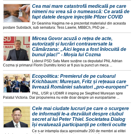
Cea mai mare catastrofă medicală pe care
nimeni nu vrea să o numească: Ce arată de
fapt datele despre injecțiile Pfizer COVID
Dr Geanina Hagima ne-a prezentat materialul din aceasta
postare Substack, sub sematura: Tess Lawrie, MBBCh, PhD pe ...
Mircea Govor acuză o rețea de acte,
autorizații și lucrări contraversate la
Cămărzana: „Aici legea a fost înlocuită de
bunul plac!" - Moșia lui Cozma
Liderul PSD Satu Mare susține ca deputatul PNL Adrian
Cozma și primarul Florin Dumitru Ionici ar fi pus la punct un meca ...
Ecopolitica: Premierul de pe culoarul
Krichbaum: Mureșan, Fritz și rețeaua care
livrează României salvatori „pro-europeni"
PNL, USR și UDMR il imping pe Siegfried Mureșan spre
Palatul Victoria. Dar propunerea nu este doar despre un europarlame ...
Cele mai ciudate lucruri pe care o scurgere
de informații le-a dezvăluit despre clubul
secret al lui Peter Thiel. Societatea Dialog
își evaluează participanții pe criterii oculte
Ce s-ar intampla daca aproximativ 200 de membri ai elitei