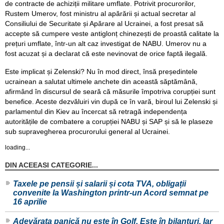
de contracte de achiziții militare umflate. Potrivit procurorilor,
Rustem Umerov, fost ministru al apărării și actual secretar al
Consiliului de Securitate și Apărare al Ucrainei, a fost presat să
accepte să cumpere veste antiglonț chinezești de proastă calitate la
prețuri umflate, într-un alt caz investigat de NABU. Umerov nu a
fost acuzat și a declarat că este nevinovat de orice faptă ilegală.
Este implicat și Zelenski? Nu în mod direct, însă președintele
ucrainean a salutat ultimele anchete din această săptămână,
afirmând în discursul de seară că măsurile împotriva corupției sunt
benefice. Aceste dezvăluiri vin după ce în vară, biroul lui Zelenski și
parlamentul din Kiev au încercat să retragă independența
autoritățile de combatere a corupției NABU și SAP și să le plaseze
sub supravegherea procurorului general al Ucrainei.
loading...
DIN ACEEASI CATEGORIE...
Taxele pe pensii și salarii și cota TVA, obligații
convenite la Washington printr-un Acord semnat pe
16 aprilie
Adevărata panică nu este în Golf. Este în bilanțuri. Iar