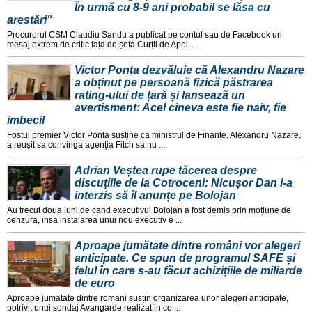
În urmă cu 8-9 ani probabil se lăsa cu
arestări"
Procurorul CSM Claudiu Sandu a publicat pe contul sau de Facebook un
mesaj extrem de critic fața de șefa Curții de Apel ...
Victor Ponta dezvăluie că Alexandru Nazare
a obținut pe persoană fizică păstrarea
rating-ului de țară și lansează un
avertisment: Acel cineva este fie naiv, fie
imbecil
Fostul premier Victor Ponta susține ca ministrul de Finanțe, Alexandru Nazare,
a reușit sa convinga agenția Fitch sa nu ...
Adrian Veștea rupe tăcerea despre
discuțiile de la Cotroceni: Nicușor Dan i-a
interzis să îl anunțe pe Bolojan
Au trecut doua luni de cand executivul Bolojan a fost demis prin moțiune de
cenzura, insa instalarea unui nou executiv e ...
Aproape jumătate dintre români vor alegeri
anticipate. Ce spun de programul SAFE și
felul în care s-au făcut achizițiile de miliarde
de euro
Aproape jumatate dintre romani susțin organizarea unor alegeri anticipate,
potrivit unui sondaj Avangarde realizat in co ...