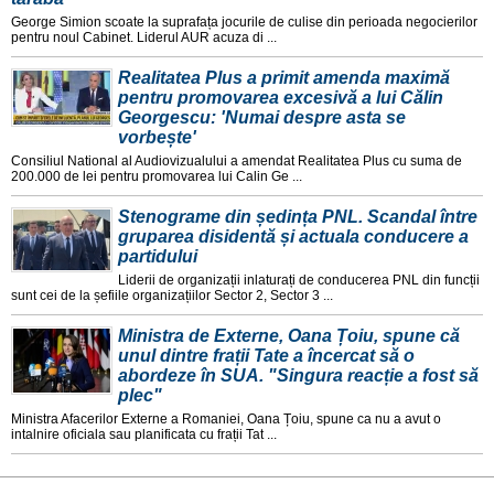
George Simion scoate la suprafața jocurile de culise din perioada negocierilor
pentru noul Cabinet. Liderul AUR acuza di ...
Realitatea Plus a primit amenda maximă
pentru promovarea excesivă a lui Călin
Georgescu: 'Numai despre asta se
vorbește'
Consiliul National al Audiovizualului a amendat Realitatea Plus cu suma de
200.000 de lei pentru promovarea lui Calin Ge ...
Stenograme din ședința PNL. Scandal între
gruparea disidentă și actuala conducere a
partidului
Liderii de organizații inlaturați de conducerea PNL din funcții
sunt cei de la șefiile organizațiilor Sector 2, Sector 3 ...
Ministra de Externe, Oana Țoiu, spune că
unul dintre frații Tate a încercat să o
abordeze în SUA. "Singura reacție a fost să
plec"
Ministra Afacerilor Externe a Romaniei, Oana Țoiu, spune ca nu a avut o
intalnire oficiala sau planificata cu frații Tat ...