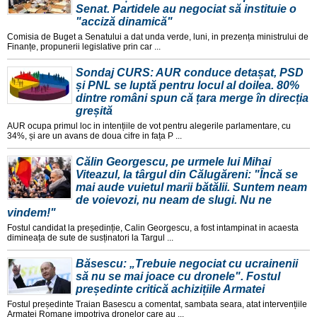
Senat. Partidele au negociat să instituie o
"acciză dinamică"
Comisia de Buget a Senatului a dat unda verde, luni, in prezența ministrului de
Finanțe, propunerii legislative prin car ...
Sondaj CURS: AUR conduce detașat, PSD
și PNL se luptă pentru locul al doilea. 80%
dintre români spun că țara merge în direcția
greșită
AUR ocupa primul loc in intențiile de vot pentru alegerile parlamentare, cu
34%, și are un avans de doua cifre in fața P ...
Călin Georgescu, pe urmele lui Mihai
Viteazul, la târgul din Călugăreni: "Încă se
mai aude vuietul marii bătălii. Suntem neam
de voievozi, nu neam de slugi. Nu ne
vindem!"
Fostul candidat la președinție, Calin Georgescu, a fost intampinat in acaesta
dimineața de sute de susținatori la Targul ...
Băsescu: „Trebuie negociat cu ucrainenii
să nu se mai joace cu dronele". Fostul
președinte critică achizițiile Armatei
Fostul președinte Traian Basescu a comentat, sambata seara, atat intervențiile
Armatei Romane impotriva dronelor care au ...