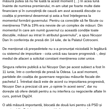
măsură putea să nu fie luată la acest moment (...) În acea lună
înainte de numirea premierului, m-am uitat pe foarte multe date
financiare și în cunoștință de cauză am avut această discuție cu
coaliția și premierul desemnat și asta a fost înțelegerea la
momentul formării guvernului. Pentru ca corecțiile să fie făcute cu
menținerea TVA la 19% era nevoie de un complex de măsuri. Din
momentul în care am numit guvernul cu această condiție toate
discuțiile, măsuri au intrat în atributul guvernului", a spus Nicușor
Dan în conferința de presă din 14 iulie, de la Palatul Cotroceni.
De menționat că președintele nu s-a pronunțat niciodată în legătură
cu sistemul de impozitare - cota unică sau taxare progresivă -, deși
mediul de afaceri a solicitat constant menținerea cotei unice.
Singura referire publică a lui Nicușor Dan pe acest subiect a fost în
11 iunie, într-o conferință de presă la Odesa. La acel moment,
partidele din coaliția de guvernare negociau măsurile fiscale din
pachetul 1. Întrebat dacă este de acord cu impozitarea progresivă,
Nicușor Dan a precizat că are „o opinie în acest sens", dar nu
dorește să ofere detalii pentru a nu interfera cu negocierile aflate în
curs, potrivit Digi24.
O altă măsură importantă, blocată de două luni pentru că PSD și