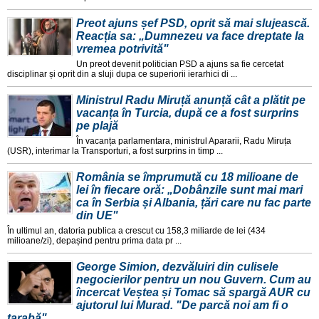
Preot ajuns șef PSD, oprit să mai slujească.
Reacția sa: „Dumnezeu va face dreptate la
vremea potrivită"
Un preot devenit politician PSD a ajuns sa fie cercetat
disciplinar și oprit din a sluji dupa ce superiorii ierarhici di ...
Ministrul Radu Miruță anunță cât a plătit pe
vacanța în Turcia, după ce a fost surprins
pe plajă
În vacanța parlamentara, ministrul Apararii, Radu Miruța
(USR), interimar la Transporturi, a fost surprins in timp ...
România se împrumută cu 18 milioane de
lei în fiecare oră: „Dobânzile sunt mai mari
ca în Serbia și Albania, țări care nu fac parte
din UE"
În ultimul an, datoria publica a crescut cu 158,3 miliarde de lei (434
milioane/zi), depașind pentru prima data pr ...
George Simion, dezvăluiri din culisele
negocierilor pentru un nou Guvern. Cum au
încercat Veștea și Tomac să spargă AUR cu
ajutorul lui Murad. "De parcă noi am fi o
tarabă"