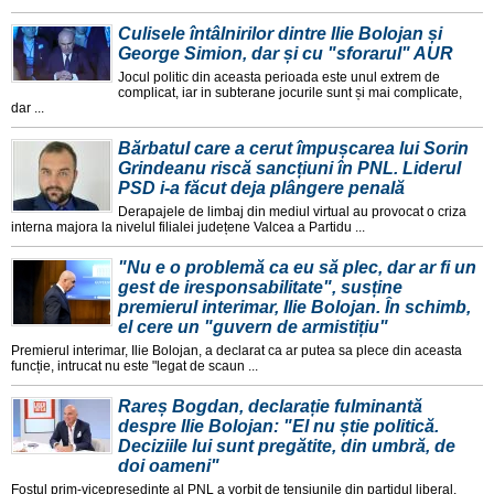
Culisele întâlnirilor dintre Ilie Bolojan și
George Simion, dar și cu "sforarul" AUR
Jocul politic din aceasta perioada este unul extrem de
complicat, iar in subterane jocurile sunt și mai complicate,
dar ...
Bărbatul care a cerut împușcarea lui Sorin
Grindeanu riscă sancțiuni în PNL. Liderul
PSD i-a făcut deja plângere penală
Derapajele de limbaj din mediul virtual au provocat o criza
interna majora la nivelul filialei județene Valcea a Partidu ...
"Nu e o problemă ca eu să plec, dar ar fi un
gest de iresponsabilitate", susține
premierul interimar, Ilie Bolojan. În schimb,
el cere un "guvern de armistițiu"
Premierul interimar, Ilie Bolojan, a declarat ca ar putea sa plece din aceasta
funcție, intrucat nu este "legat de scaun ...
Rareș Bogdan, declarație fulminantă
despre Ilie Bolojan: "El nu știe politică.
Deciziile lui sunt pregătite, din umbră, de
doi oameni"
Fostul prim-vicepreședinte al PNL a vorbit de tensiunile din partidul liberal,