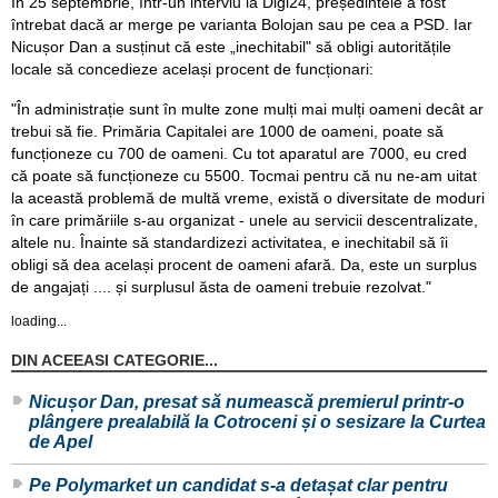
În 25 septembrie, într-un interviu la Digi24, președintele a fost
întrebat dacă ar merge pe varianta Bolojan sau pe cea a PSD. Iar
Nicușor Dan a susținut că este „inechitabil" să obligi autoritățile
locale să concedieze același procent de funcționari:
"În administrație sunt în multe zone mulți mai mulți oameni decât ar
trebui să fie. Primăria Capitalei are 1000 de oameni, poate să
funcționeze cu 700 de oameni. Cu tot aparatul are 7000, eu cred
că poate să funcționeze cu 5500. Tocmai pentru că nu ne-am uitat
la această problemă de multă vreme, există o diversitate de moduri
în care primăriile s-au organizat - unele au servicii descentralizate,
altele nu. Înainte să standardizezi activitatea, e inechitabil să îi
obligi să dea același procent de oameni afară. Da, este un surplus
de angajați .... și surplusul ăsta de oameni trebuie rezolvat."
loading...
DIN ACEEASI CATEGORIE...
Nicușor Dan, presat să numească premierul printr-o
plângere prealabilă la Cotroceni și o sesizare la Curtea
de Apel
Pe Polymarket un candidat s-a detașat clar pentru