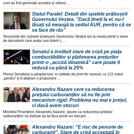
cum au fost generate acestea și viitorul ...
Statul Paralel: Detalii din spatele prăbușirii
Guvernului Veștea. "Dacă țineți la el, nu-l
lăsați să meargă la sediul AUR, pentru că se
va face de râs"
Tensiunile din culisele prabușirii Guvernului Veștea ies la iveala printr-o serie
de dezvaluiri care arata cum liderii c ...
Senatul a instituit stare de criză pe piața
combustibililor și plafonarea prețurilor
printr-o „acciză dinamică" care poate fi
redusă cu până la 25%
Plenul Senatului a adoptat luni, in calitate de prim for sesizat, cu 115 voturi
„pentru" și 8 abțineri o propunere ...
Alexandru Nazare cere ca reducerea
prețului carburanților să nu fie prin
mecanism rigid: Problema nu mai e prețul,
ci dacă avem stocuri
Ministrul Finanțelor, Alexandru Nazare, spune ca reducerea prețului
carburanților nu trebuie sa se faca printr-un mecani ...
Alexandru Nazare: "E risc de penurie de
carburanți". Stare de criză acceptată în