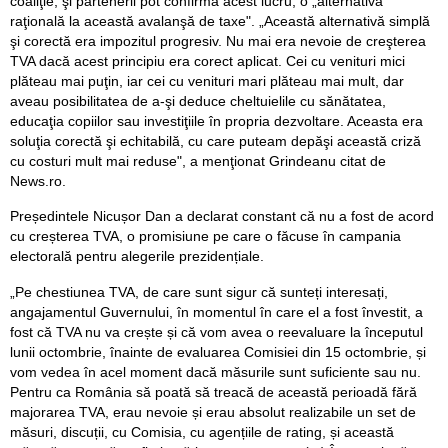
coaliţie, şi partenerii pot confirma acest lucru, o „alternativă
raţională la această avalanşă de taxe". „Această alternativă simplă
şi corectă era impozitul progresiv. Nu mai era nevoie de creşterea
TVA dacă acest principiu era corect aplicat. Cei cu venituri mici
plăteau mai puţin, iar cei cu venituri mari plăteau mai mult, dar
aveau posibilitatea de a-şi deduce cheltuielile cu sănătatea,
educaţia copiilor sau investiţiile în propria dezvoltare. Aceasta era
soluţia corectă şi echitabilă, cu care puteam depăşi această criză
cu costuri mult mai reduse", a menţionat Grindeanu citat de
News.ro.
Președintele Nicușor Dan a declarat constant că nu a fost de acord
cu creșterea TVA, o promisiune pe care o făcuse în campania
electorală pentru alegerile prezidențiale.
„Pe chestiunea TVA, de care sunt sigur că sunteți interesați,
angajamentul Guvernului, în momentul în care el a fost învestit, a
fost că TVA nu va crește și că vom avea o reevaluare la începutul
lunii octombrie, înainte de evaluarea Comisiei din 15 octombrie, și
vom vedea în acel moment dacă măsurile sunt suficiente sau nu.
Pentru ca România să poată să treacă de această perioadă fără
majorarea TVA, erau nevoie și erau absolut realizabile un set de
măsuri, discuții, cu Comisia, cu agențiile de rating, și această