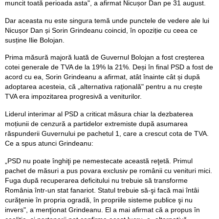
muncit toată perioada asta", a afirmat Nicușor Dan pe 31 august.
Dar aceasta nu este singura temă unde punctele de vedere ale lui
Nicușor Dan și Sorin Grindeanu coincid, în opoziție cu ceea ce
susține Ilie Bolojan.
Prima măsură majoră luată de Guvernul Bolojan a fost creșterea
cotei generale de TVA de la 19% la 21%. Deși în final PSD a fost de
acord cu ea, Sorin Grindeanu a afirmat, atât înainte cât și după
adoptarea acesteia, că „alternativa rațională" pentru a nu crește
TVA era impozitarea progresivă a veniturilor.
Liderul interimar al PSD a criticat măsura chiar la dezbaterea
moțiunii de cenzură a partidelor extremiste după asumarea
răspunderii Guvernului pe pachetul 1, care a crescut cota de TVA.
Ce a spus atunci Grindeanu:
„PSD nu poate înghiţi pe nemestecate această reţetă. Primul
pachet de măsuri a pus povara exclusiv pe românii cu venituri mici.
Fuga după recuperarea deficitului nu trebuie să transforme
România într-un stat fanariot. Statul trebuie să-şi facă mai întâi
curăţenie în propria ogradă, în propriile sisteme publice şi nu
invers", a menţionat Grindeanu. El a mai afirmat că a propus în