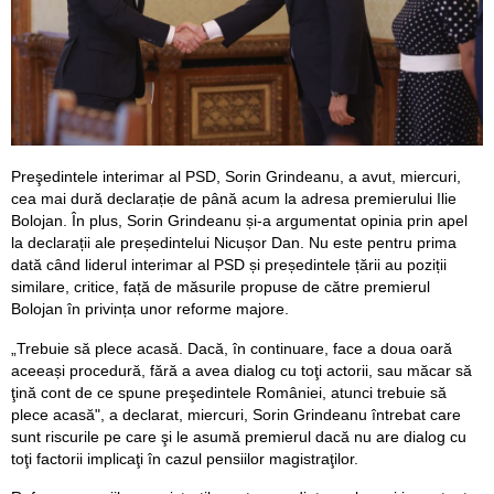
Preşedintele interimar al PSD, Sorin Grindeanu, a avut, miercuri,
cea mai dură declarație de până acum la adresa premierului Ilie
Bolojan. În plus, Sorin Grindeanu și-a argumentat opinia prin apel
la declarații ale președintelui Nicușor Dan. Nu este pentru prima
dată când liderul interimar al PSD și președintele țării au poziții
similare, critice, față de măsurile propuse de către premierul
Bolojan în privința unor reforme majore.
„Trebuie să plece acasă. Dacă, în continuare, face a doua oară
aceeași procedură, fără a avea dialog cu toţi actorii, sau măcar să
ţină cont de ce spune preşedintele României, atunci trebuie să
plece acasă", a declarat, miercuri, Sorin Grindeanu întrebat care
sunt riscurile pe care şi le asumă premierul dacă nu are dialog cu
toţi factorii implicaţi în cazul pensiilor magistraţilor.