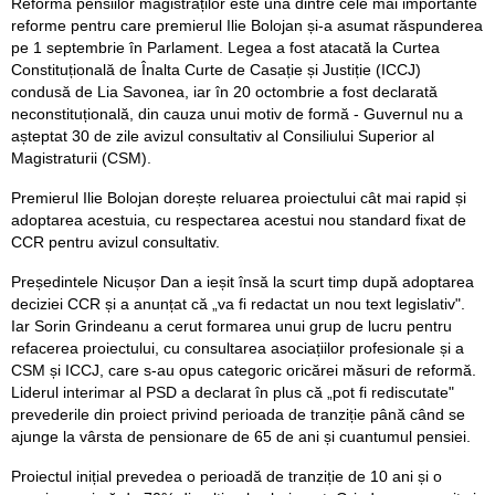
Reforma pensiilor magistraților este una dintre cele mai importante
reforme pentru care premierul Ilie Bolojan și-a asumat răspunderea
pe 1 septembrie în Parlament. Legea a fost atacată la Curtea
Constituțională de Înalta Curte de Casație și Justiție (ICCJ)
condusă de Lia Savonea, iar în 20 octombrie a fost declarată
neconstituțională, din cauza unui motiv de formă - Guvernul nu a
așteptat 30 de zile avizul consultativ al Consiliului Superior al
Magistraturii (CSM).
Premierul Ilie Bolojan dorește reluarea proiectului cât mai rapid și
adoptarea acestuia, cu respectarea acestui nou standard fixat de
CCR pentru avizul consultativ.
Președintele Nicușor Dan a ieșit însă la scurt timp după adoptarea
deciziei CCR și a anunțat că „va fi redactat un nou text legislativ".
Iar Sorin Grindeanu a cerut formarea unui grup de lucru pentru
refacerea proiectului, cu consultarea asociațiilor profesionale și a
CSM și ICCJ, care s-au opus categoric oricărei măsuri de reformă.
Liderul interimar al PSD a declarat în plus că „pot fi rediscutate"
prevederile din proiect privind perioada de tranziție până când se
ajunge la vârsta de pensionare de 65 de ani și cuantumul pensiei.
Proiectul inițial prevedea o perioadă de tranziție de 10 ani și o