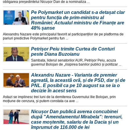
obligarea președintelui Nicușor Dan de a nominaliza ...
Pe Polymarket un candidat s-a detașat clar
pentru funcția de prim-ministru al
României: Actualul ministru de Finanțe are
48% șanse
Alexandru Nazare este principalul favorit al participanților de pe platforma de
pariuri predictive Polymarket pentru fun ...
Petrișor Peiu trimite Curtea de Conturi
peste Diana Buzoianu
Sambata, liderul senatorilor AUR, Petrișor Peiu, acuza
guvernul Bolojan de „risipirea banilor publici și politizar ...
Alexandru Nazare - Varianta de premier
agreată, la această oră, și de PSD, dar și de
PNL. E posibil ca pe 10 august sa se ia o
decizie în acest sens
Astazi se implinesc trei luni de la demiterea Guvernului Ilie Bolojan, prin
moțiune de cenzura, și putem constata ca ave ...
Nicușor Dan publică averea concubinei
după "Amendamentul Mirabela": terenuri,
case moștenite, salariu de la Dacia și un
împrumut de 116.000 de lei