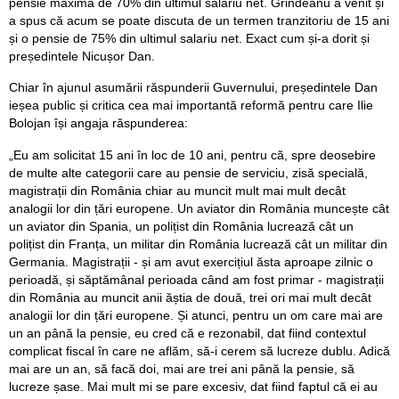
pensie maximă de 70% din ultimul salariu net. Grindeanu a venit și
a spus că acum se poate discuta de un termen tranzitoriu de 15 ani
și o pensie de 75% din ultimul salariu net. Exact cum și-a dorit și
președintele Nicușor Dan.
Chiar în ajunul asumării răspunderii Guvernului, președintele Dan
ieșea public și critica cea mai importantă reformă pentru care Ilie
Bolojan își angaja răspunderea:
„Eu am solicitat 15 ani în loc de 10 ani, pentru că, spre deosebire
de multe alte categorii care au pensie de serviciu, zisă specială,
magistrații din România chiar au muncit mult mai mult decât
analogii lor din țări europene. Un aviator din România muncește cât
un aviator din Spania, un polițist din România lucrează cât un
polițist din Franța, un militar din România lucrează cât un militar din
Germania. Magistrații - și am avut exercițiul ăsta aproape zilnic o
perioadă, și săptămânal perioada când am fost primar - magistrații
din România au muncit anii ăștia de două, trei ori mai mult decât
analogii lor din țări europene. Și atunci, pentru un om care mai are
un an până la pensie, eu cred că e rezonabil, dat fiind contextul
complicat fiscal în care ne aflăm, să-i cerem să lucreze dublu. Adică
mai are un an, să facă doi, mai are trei ani până la pensie, să
lucreze șase. Mai mult mi se pare excesiv, dat fiind faptul că ei au