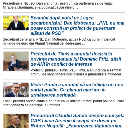
Președintele Nicușor Dan a anunțat, miercuri, ca partenera sa de viața,
Mirabela Gradinaru, și-a publicat declarațiile d ...
Scandal după votul pe Legea
decarbonizării. Dan Motreanu: „PNL nu mai
poate construi un proiect de guvernare
alături de PSD"
Secretarul general al PNL, Dan Motreanu, acuza PSD ca pune in pericol
miliarde de euro din Planul Național de Redresare ...
Prefectul de Timiș a anunțat decizia în
privința mandatului lui Dominic Fritz, găsit
de ANI în conflict de interese
Prefectul județului Timiș, Paul Finta, a anunțat ca a semnat
ordinul de sancționare disciplinara a primarului Timișoarei ...
Victor Ponta a anunțat că va înființa un nou
partid politic. Ce planuri mari are în
următoarea perioadă
Fostul premier Victor Ponta a anunțat ca va inființa un nou partid politic cu care
intenționeaza sa participe la urmatoa ...
Procurorul Claudiu Sandu despre cum șefa
CAB Liana Arsenie îl scapă de dosar pe
Robert Negoiță: „Favorizarea făptuitorului.