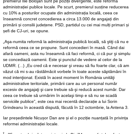
premierul Ilie Bolojan sunt pe poziții divergente, este reforma
administrației publice locale. Pe scurt, premierul susține reducerea
cu 10% a posturilor ocupate din administrația locală, ceea ce
înseamnă concret concedierea a circa 13.000 de angajați din
primării și consilii județene. PSD, partidul cu cei mai mulți primari și
șefi de CJ-uri, se opune.
„Aşa-numita reformă la administraţia publică locală, să ştiţi că nu e
reformă ceea ce se propune. Sunt concedieri în masă. Când dai
afară oameni, asta nu înseamnă că faci reformă, ci că pur şi simplu
se concediază oamenii. Este şi punctul de vedere al celor de la
UDMR. (...) „Eu cred că e necesar şi vreau să fiu foarte clar, că am
văzut că mi s-au răstălmăcit vorbele în toate aceste săptămâni în
mod intenţionat. Există în acest moment în România unităţi
administrative teritoriale, primării care au un personal număr
excesiv de angajaţi şi care trebuie să-şi reducă acest număr. Dar
ceea ce trebuie să urmărim în acelaşi timp e să nu se scadă
serviciile publice", este cea mai recentă declarație a lui Sorin
Grindeanu în această dispută, făcută în 12 octombrie, la Antena 3.
Iar președintele Nicușor Dan are și el o poziție nuanțată în privința
reformei administrației locale.