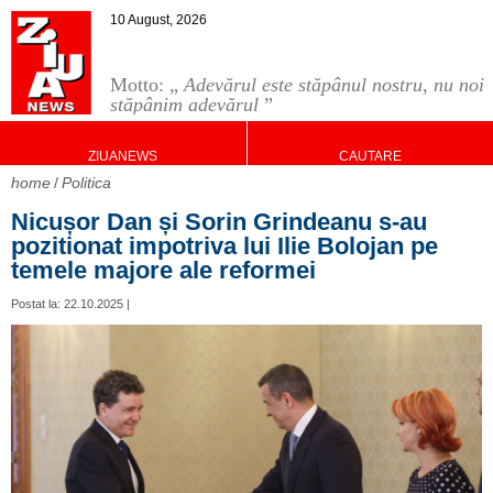
10 August, 2026
Motto: „
Adevărul este stăpânul nostru, nu noi
stăpânim adevărul
”
ZIUANEWS
CAUTARE
home
Politica
Nicușor Dan și Sorin Grindeanu s-au
pozitionat impotriva lui Ilie Bolojan pe
temele majore ale reformei
Postat la: 22.10.2025 |