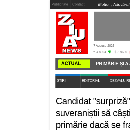
Motto: „
Adevărul
Publicitate
Contact
7 August, 2026
€
4.8694
$
3.9660
ACTUAL
ĂRBAT A INTRAT GOL-PUȘCĂ ÎNTR-O PRIMĂRIE ȘI A AG
STIRI
EDITORIAL
DEZVALUIRI
Candidat "surpriză"
suveraniștii să câș
primărie dacă se f