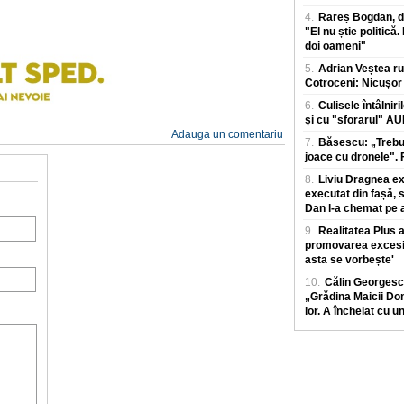
4.
Rareș Bogdan, de
"El nu știe politică.
doi oameni"
5.
Adrian Veștea ru
Cotroceni: Nicușor 
6.
Culisele întâlniri
și cu "sforarul" A
Adauga un comentariu
7.
Băsescu: „Trebui
joace cu dronele". F
8.
Liviu Dragnea exp
executat din fașă, 
Dan l-a chemat pe a
9.
Realitatea Plus
promovarea excesiv
asta se vorbește'
10.
Călin Georgesc
„Grădina Maicii Dom
lor. A încheiat cu u