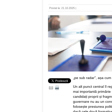
Postat la: 21.10.2025 |
„pe sub radar", așa cum s
Un alt punct central îl re
mai importantă primărie 
candidați proprii și frag
guvernare nu au un conse
folosește presiunea pol
dacă cele două formațiuni