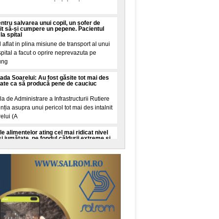
entru salvarea unui copil, un șofer de
it să-și cumpere un pepene. Pacientul
la spital
aflat in plina misiune de transport al unui
spital a facut o oprire neprevazuta pe
jung
ada Soarelui: Au fost găsite tot mai des
ate ca să producă pene de cauciuc
 de Administrare a Infrastructurii Rutiere
ția asupra unui pericol tot mai des intalnit
elui (A
le alimentelor ating cel mai ridicat nivel
i și jumătate, pe fondul căldurii extreme și
 ca vremea afecteaza producția de grau, in
 din Ucraina și Iran influențeaza exporturile
reț
grijorare: Inteligența artificială a creat
intetice complet noi care ar putea duce la
umane
din Statele Unite au folosit pentru prima
tificiala pentru a crea virusuri necunoscute