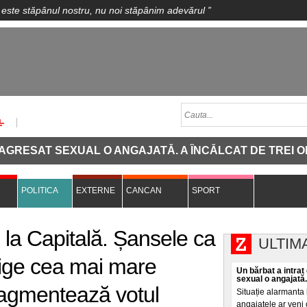
 este stăpânul nostru, nu noi stăpânim adevărul
”
RESAT SEXUAL O ANGAJATĂ. A ÎNCĂLCAT DE TREI ORI 
POLITICA
EXTERNE
CANCAN
SPORT
 la Capitală. Șansele ca
ULTIM
tige cea mai mare
Un bărbat a intrat
sexual o angajată. 
ragmentează votul
Situație alarmanta l
angajatele ar veni c