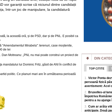
in natura, o realiza
D vor garanții scrise că niciunul dintre candidații
a, într-un joc de manipulare, la candidatură
Calul orb care im
concurează datori
alfabetului Braille
Un cal care și-a pi
la competiții ecves
care concureaza i
tă, la această oră, și de PSD, dar și de PNL. E posibil ca
Elon Musk vrea să
s
ce companie a ales 
 "Amendamentul Mirabela": terenuri, case moștenite,
SpaceX a decis sa c
0 de lei
inteligența artifici
. Dan Motreanu: „PNL nu mai poate construi un proiect de
iar planul nu se op
DIN CATE
ța mandatului lui Dominic Fritz, găsit de ANI în conflict de
Inteligența artifi
avertizează: "Agenț
TOP CITITE
ei"
partid politic. Ce planuri mari are în următoarea perioadă
Experții in securit
1.
Victor Ponta dez
accelerata a inteli
persoană fizică păs
autoritaților de a o 
avertisment: Acel ci
2.
Bruxelles-ul lan
Selly a intrat în
doborât de echipa 
împotriva României,
pentru a nu ajunge î
Un nou record mondi
litoralul romanesc
3.
Cum ar arăta viit
online intr-un succ
anticipate. Două pa