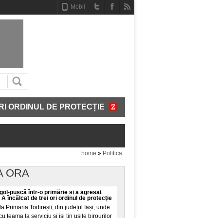
Mobil
ORDINUL DE PROTECȚIE
AFLAT ÎN MISIUNE PENTRU 
home
»
Politica
A ORA
 gol-pușcă într-o primărie și a agresat
A încălcat de trei ori ordinul de protecție
a Primaria Todirești, din județul Iași, unde
u teama la serviciu și iși țin ușile birourilor