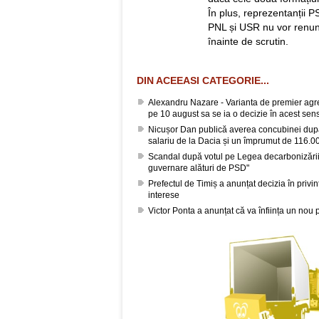
În plus, reprezentanții PS
PNL și USR nu vor renunț
înainte de scrutin.
DIN ACEEASI CATEGORIE...
Alexandru Nazare - Varianta de premier agrea
pe 10 august sa se ia o decizie în acest sen
Nicușor Dan publică averea concubinei după
salariu de la Dacia și un împrumut de 116.00
Scandal după votul pe Legea decarbonizării
guvernare alături de PSD"
Prefectul de Timiș a anunțat decizia în privin
interese
Victor Ponta a anunțat că va înființa un nou 