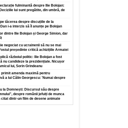
clarație fulminantă despre Ilie Bolojan:
 Deciziile lui sunt pregătite, din umbră, de
pe tăcerea despre discuțiile de la
Dan i-a interzis să îl anunțe pe Bolojan
lor dintre Ilie Bolojan și George Simion, dar
UR
e negociat cu ucrainenii să nu se mai
ostul președinte critică achizițiile Armatei
lică războiul politic: Ilie Bolojan a fost
să nu candideze la prezidențiale. Nicușor
micul lui, Sorin Grindeanu
 a primit amenda maximă pentru
ă a lui Călin Georgescu: 'Numai despre
u la Domnești: Discursul său despre
nului", despre românii jefuiți de munca
n citat dintr-un film de desene animate