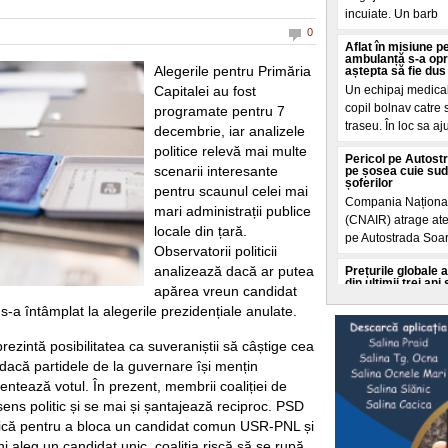
incuiate. Un barb
0
Aflat în misiune p
ambulanță s-a opr
Alegerile pentru Primăria
aștepta să fie dus 
Capitalei au fost
Un echipaj medical 
copil bolnav catre 
programate pentru 7
traseu. În loc sa a
decembrie, iar analizele
politice relevă mai multe
Pericol pe Autostr
scenarii interesante
pe șosea cuie sud
șoferilor
pentru scaunul celei mai
Compania Naționala
mari administrații publice
(CNAIR) atrage aten
locale din țară.
pe Autostrada Soar
Observatorii politicii
analizează dacă ar putea
Prețurile globale a
din ultimii trei an
apărea vreun candidat
al conflictelor
-a întâmplat la alegerile prezidențiale anulate.
Indicele ONU arata
timp ce conflictele
prezintă posibilitatea ca suveraniștii să câștige cea
și cresc prețurile. P
dacă partidele de la guvernare își mențin
Încă un motiv de în
mentează votul. În prezent, membrii coaliției de
primele virusuri s
ns politic și se mai și șantajează reciproc. PSD
extinția speciei 
itică pentru a bloca un candidat comun USR-PNL și
Oamenii de știința 
data inteligența ar
 aleg un candidat unic, coaliția riscă să se rupă.