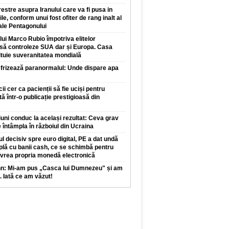
restre asupra Iranului care va fi pusa in
ile, conform unui fost ofiter de rang inalt al
 ale Pentagonului
 lui Marco Rubio împotriva elitelor
 să controleze SUA dar și Europa. Casa
ituie suveranitatea mondială
 frizează paranormalul: Unde dispare apa
 cer ca pacienții să fie uciși pentru
tă într-o publicație prestigioasă din
iuni conduc la același rezultat: Ceva grav
 întâmpla în războiul din Ucraina
l decisiv spre euro digital, PE a dat undă
plă cu banii cash, ce se schimbă pentru
 vrea propria monedă electronică
nn: Mi-am pus „Casca lui Dumnezeu" și am
. Iată ce am văzut!