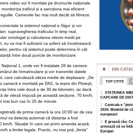
online intr-un succ
mere video vor fi montate pe drumurile naționale
 monitoriza traficul și a sancționa mai eficient
Putin pierde bătăl
batjocorit în mod
regulile. Camerele fac mai mult decât să filmeze.
Vladimir Putin pier
miliardar din domen
conectate la sistemul național e-Sigur și vor
a dat puține semne
ultan: supravegherea traficului în timp real,
adar omologat și calcularea vitezei medii pe
Cât de bogate sunt
, nu va mai fi suficient ca șoferii să încetinească
o avere mai mare d
elor, pentru că sistemul poate determina în cât
Cele mai mari averi
prin afaceri care e
istanță între două puncte de monitorizare.
povești de succes 
ațional 1, unde vor fi instalate 28 de camere.
DIN CATE
Un eveniment simil
umărul de înmatriculare și vor transmite datele
Rusia: Invazia a m
plăgi" VIDEO
ol, care calculează viteza medie de deplasare. „De
TOP CITITE
Un fenomen neobișn
cameră e montată pe DN1, la ieșire din Ploiești,
de insecte au „inun
tanța între cele două e de 30 de kilometri, iar dacă
1.
STAȚIUNEA NIB
terenuri agricole v
mă de viteză impusă pe această secțiune, 70 km/h,
CAPCANE DE DIS
l mai bun caz în 25 de minute.
Al doilea cel mai 
2.
Canicula e "pist
agravează. Ce îi 
2026. Modelul de c
din ușă în ușă"
gistrată de prima cameră la ora 10:00 iar de cea
european!
Virusul Ebola, car
emul va detecta automat că distanța a fost
Congo, s-ar putea sa
3.
E groasă rău: C
0 km/h. Situație în care vei primi amenda acasă,
sanitare, in condiții
urmează să se întâ
/h a limitei legale. Practic, nu mai poți „fenta"
Europei