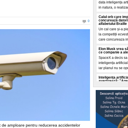
data inteligența ar
in natura, o realiza
Calul orb care im
concurează datori
0
alfabetului Braille
Un cal care și-a pi
la competiții ecves
care concureaza i
Elon Musk vrea să
ce companie a ales 
SpaceX a decis sa c
inteligența artifici
iar planul nu se op
Inteligența artifi
avertizează: "Agenț
ei"
Experții in securit
accelerata a inteli
autoritaților de a o 
Selly a intrat în
doborât de echipa 
Un nou record mondi
litoralul romanesc
 de amploare pentru reducerea accidentelor