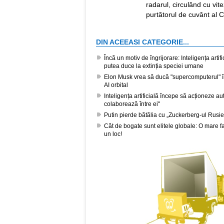
radarul, circulând cu vit
purtătorul de cuvânt al 
DIN ACEEASI CATEGORIE...
Încă un motiv de îngrijorare: Inteligența artif
putea duce la extinția speciei umane
Elon Musk vrea să ducă "supercomputerul" în 
AI orbital
Inteligența artificială începe să acționeze au
colaborează între ei"
Putin pierde bătălia cu „Zuckerberg-ul Rusie
Cât de bogate sunt elitele globale: O mare f
un loc!