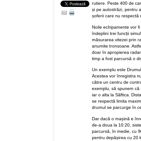
rutiere. Peste 400 de ca
și pe autostrăzi, pentru a
șoferii care nu respectă 
Noile echipamente vor fi 
îndeplini trei funcții sim
măsurarea vitezei prin r
anumite tronsoane. Astfel
doar în apropierea radar
timp a fost parcursă o d
Un exemplu este Drumul N
Acestea vor înregistra n
către un centru de contr
exemplu, să spunem că o 
iar o alta la Săftica. Dis
se respectă limita maxi
drumul se parcurge în ce
Dar dacă o mașină e înre
de-a doua la 10:20, sist
parcursă, în medie, cu 9
pentru depășirea cu 20 km