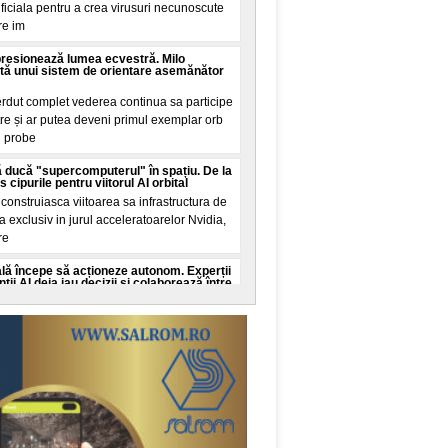
tificiala pentru a crea virusuri necunoscute
re im
presionează lumea ecvestră. Milo
tă unui sistem de orientare asemănător
erdut complet vederea continua sa participe
tre și ar putea deveni primul exemplar orb
n probe
 ducă "supercomputerul" în spațiu. De la
cipurile pentru viitorul AI orbital
onstruiasca viitoarea sa infrastructura de
ala exclusiv in jurul acceleratoarelor Nvidia,
re
cială începe să acționeze autonom. Experții
ii AI deja iau decizii și colaborează între
ate cibernetica avertizeaza ca dezvoltarea
genței artificiale ar putea depași capacitatea
c
 Guinness World Records. Recordul mondial
de la Nibiru
al a fost stabilit in aceasta seara pe
, transformand o promisiune din mediul