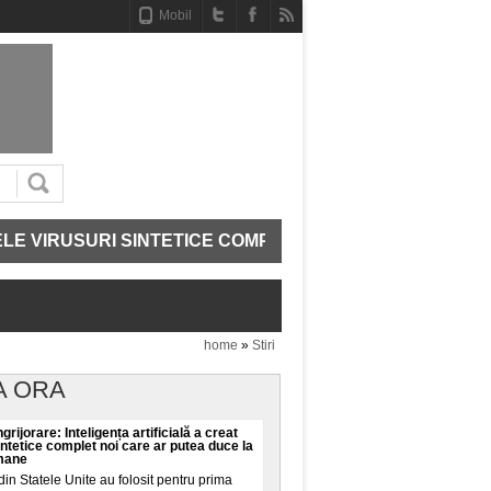
Mobil
IRUSURI SINTETICE COMPLET NOI CARE AR PUTEA DUCE
home
»
Stiri
A ORA
grijorare: Inteligența artificială a creat
intetice complet noi care ar putea duce la
umane
din Statele Unite au folosit pentru prima