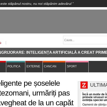
 este stăpânul nostru, nu noi stăpânim adevărul
”
JORARE: INTELIGENȚA ARTIFICIALĂ A CREAT PRIMELE V
POLITICA
EXTERNE
CANCAN
SPORT
ligente pe șoselele
ULTIM
itezomani, urmăriți pas
Încă un motiv de în
primele virusuri s
vegheat de la un capăt
extinția speciei 
Oamenii de știința 