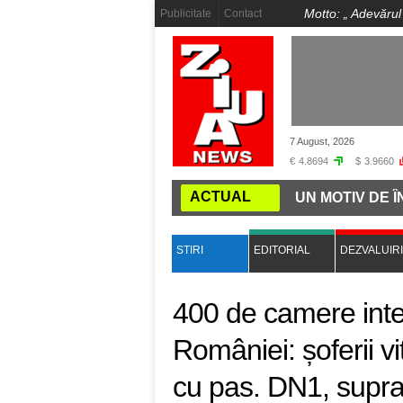
Motto: „
Adevărul
Publicitate
Contact
7 August, 2026
€
4.8694
$
3.9660
ACTUAL
SAU BEJI, TOT UN DRAC"!
ÎNCĂ UN MOTIV DE ÎNGRI
STIRI
EDITORIAL
DEZVALUIRI
400 de camere inte
României: șoferii v
cu pas. DN1, supra