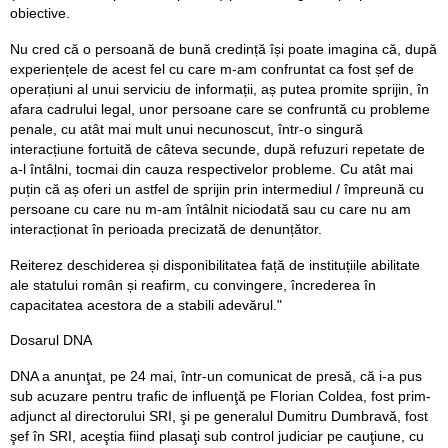
obiective.
Nu cred că o persoană de bună credință își poate imagina că, după
experiențele de acest fel cu care m-am confruntat ca fost șef de
operațiuni al unui serviciu de informații, aș putea promite sprijin, în
afara cadrului legal, unor persoane care se confruntă cu probleme
penale, cu atât mai mult unui necunoscut, într-o singură
interacțiune fortuită de câteva secunde, după refuzuri repetate de
a-l întâlni, tocmai din cauza respectivelor probleme. Cu atât mai
puțin că aș oferi un astfel de sprijin prin intermediul / împreună cu
persoane cu care nu m-am întâlnit niciodată sau cu care nu am
interacționat în perioada precizată de denunțător.
Reiterez deschiderea și disponibilitatea față de instituțiile abilitate
ale statului român și reafirm, cu convingere, încrederea în
capacitatea acestora de a stabili adevărul."
Dosarul DNA
DNA a anunţat, pe 24 mai, într-un comunicat de presă, că i-a pus
sub acuzare pentru trafic de influenţă pe Florian Coldea, fost prim-
adjunct al directorului SRI, şi pe generalul Dumitru Dumbravă, fost
şef în SRI, aceştia fiind plasaţi sub control judiciar pe cauţiune, cu