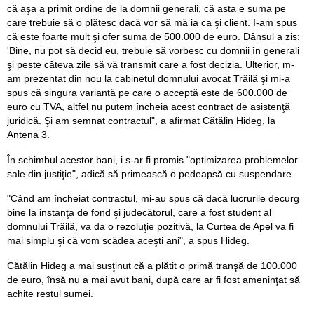
că aşa a primit ordine de la domnii generali, că asta e suma pe
care trebuie să o plătesc dacă vor să mă ia ca şi client. I-am spus
că este foarte mult şi ofer suma de 500.000 de euro. Dânsul a zis:
'Bine, nu pot să decid eu, trebuie să vorbesc cu domnii în generali
şi peste câteva zile să vă transmit care a fost decizia. Ulterior, m-
am prezentat din nou la cabinetul domnului avocat Trăilă şi mi-a
spus că singura variantă pe care o acceptă este de 600.000 de
euro cu TVA, altfel nu putem încheia acest contract de asistenţă
juridică. Şi am semnat contractul", a afirmat Cătălin Hideg, la
Antena 3.
În schimbul acestor bani, i s-ar fi promis "optimizarea problemelor
sale din justiţie", adică să primească o pedeapsă cu suspendare.
"Când am încheiat contractul, mi-au spus că dacă lucrurile decurg
bine la instanţa de fond şi judecătorul, care a fost student al
domnului Trăilă, va da o rezoluţie pozitivă, la Curtea de Apel va fi
mai simplu şi că vom scădea aceşti ani", a spus Hideg.
Cătălin Hideg a mai susţinut că a plătit o primă tranşă de 100.000
de euro, însă nu a mai avut bani, după care ar fi fost ameninţat să
achite restul sumei.