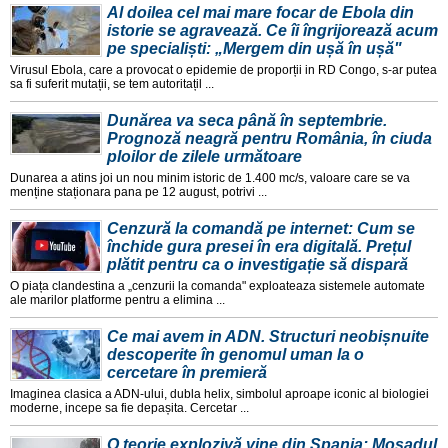
Al doilea cel mai mare focar de Ebola din
istorie se agravează. Ce îi îngrijorează acum
pe specialiști: „Mergem din ușă în ușă"
Virusul Ebola, care a provocat o epidemie de proporții in RD Congo, s-ar putea
sa fi suferit mutații, se tem autoritațil ...
Dunărea va seca până în septembrie.
Prognoză neagră pentru România, în ciuda
ploilor de zilele următoare
Dunarea a atins joi un nou minim istoric de 1.400 mc/s, valoare care se va
menține staționara pana pe 12 august, potrivi ...
Cenzură la comandă pe internet: Cum se
închide gura presei în era digitală. Prețul
plătit pentru ca o investigație să dispară
O piața clandestina a „cenzurii la comanda" exploateaza sistemele automate
ale marilor platforme pentru a elimina ...
Ce mai avem in ADN. Structuri neobișnuite
descoperite în genomul uman la o
cercetare în premieră
Imaginea clasica a ADN-ului, dubla helix, simbolul aproape iconic al biologiei
moderne, incepe sa fie depașita. Cercetar ...
O teorie explozivă vine din Spania: Mosadul