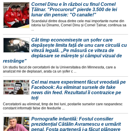
Cornel Dinu e în război cu finul Cornel
Țălnar. "Procurorul" pierde 3.500 de lei
lunar din pensie: "O canalie!"
Scandalul dintre doua dintre cele mai importante nume din
istoria lui Dinamo, Cornel Dinu și Cornel Țalnar, continua sa
...
Cât timp economisește un șofer care
depășește limita față de unu care circulă cu
viteză legală. „Pe măsură ce viteza de
deplasare se mărește și câmpul vizual de
restrânge"
Un studiu facut de cercetatorii de la Universitatea din Minnesota, care a
analizat mii de deplasari, arata ca un șofer c ...
Cel mai mare experiment făcut vreodată pe
Facebook: Au eliminat sursele de fake
news din feed. Rezultatul îi contrazice pe
toți
Cercetatorii au eliminat, timp de trei luni, postarile surselor care raspandesc
constant informații false din feedurile ...
Pornografie infantilă: Fostul consilier
prezidențial Cătălin Avramescu e urmărit
penal. Fosta parteneră i-a făcut plângere