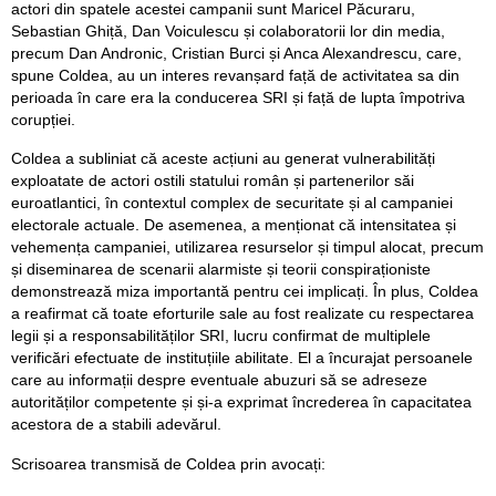
actori din spatele acestei campanii sunt Maricel Păcuraru,
Sebastian Ghiță, Dan Voiculescu și colaboratorii lor din media,
precum Dan Andronic, Cristian Burci și Anca Alexandrescu, care,
spune Coldea, au un interes revanșard față de activitatea sa din
perioada în care era la conducerea SRI și față de lupta împotriva
corupției.
Coldea a subliniat că aceste acțiuni au generat vulnerabilități
exploatate de actori ostili statului român și partenerilor săi
euroatlantici, în contextul complex de securitate și al campaniei
electorale actuale. De asemenea, a menționat că intensitatea și
vehemența campaniei, utilizarea resurselor și timpul alocat, precum
și diseminarea de scenarii alarmiste și teorii conspiraționiste
demonstrează miza importantă pentru cei implicați. În plus, Coldea
a reafirmat că toate eforturile sale au fost realizate cu respectarea
legii și a responsabilităților SRI, lucru confirmat de multiplele
verificări efectuate de instituțiile abilitate. El a încurajat persoanele
care au informații despre eventuale abuzuri să se adreseze
autorităților competente și și-a exprimat încrederea în capacitatea
acestora de a stabili adevărul.
Scrisoarea transmisă de Coldea prin avocați: