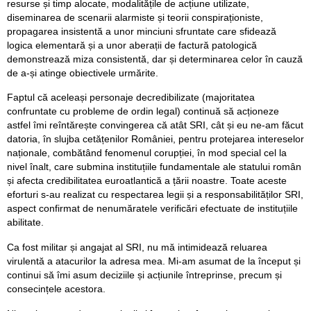
resurse și timp alocate, modalitățile de acțiune utilizate,
diseminarea de scenarii alarmiste și teorii conspiraționiste,
propagarea insistentă a unor minciuni sfruntate care sfidează
logica elementară și a unor aberații de factură patologică
demonstrează miza consistentă, dar și determinarea celor în cauză
de a-și atinge obiectivele urmărite.
Faptul că aceleași personaje decredibilizate (majoritatea
confruntate cu probleme de ordin legal) continuă să acționeze
astfel îmi reîntărește convingerea că atât SRI, cât și eu ne-am făcut
datoria, în slujba cetățenilor României, pentru protejarea intereselor
naționale, combătând fenomenul corupției, în mod special cel la
nivel înalt, care submina instituțiile fundamentale ale statului român
și afecta credibilitatea euroatlantică a țării noastre. Toate aceste
eforturi s-au realizat cu respectarea legii și a responsabilităților SRI,
aspect confirmat de nenumăratele verificări efectuate de instituțiile
abilitate.
Ca fost militar și angajat al SRI, nu mă intimidează reluarea
virulentă a atacurilor la adresa mea. Mi-am asumat de la început și
continui să îmi asum deciziile și acțiunile întreprinse, precum și
consecințele acestora.