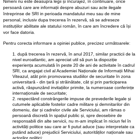
Nimeni nu este deasupra legii și încurajez, în continuare, orice
persoană care are informații despre abuzuri sau acte ilegale
întreprinse de SRI in perioada mandatului meu sau de mine
personal, inclusiv dupa trecerea în rezervă, să se adreseze
instituțiilor abilitate ale statului român, în care am încredere că își
vor face datoria.
Pentru corecta informare a opiniei publice, precizez următoarele:
după trecerea în rezervă, în anul 2017, similar practicii de la
nivel euroatlantic, am apreciat util să pun la dispoziție
experiența acumulată în peste 20 de ani de activitate în cadrul
SRI, ca angajat civil al Academiei Naționale de Informații Mihai
Viteazul, atât prin promovarea studiilor de securitate în zona
universitară - din țară și străinătate, cât și prin participarea
activă, răspunzând invitațiilor primite, la numeroase conferințe
internaționale de securitate;
respectând constrângerile impuse de prevederile legale și
cutumele aplicabile fostelor cadre militare și demnitarilor din
domeniu, dar și cadrelor civile ale Serviciului, am rămas o
persoană discretă în spațiul public și, spre deosebire de
responsabili din alte servicii, nu m-am implicat în niciun fel în
activități politice sau care ar fi putut aduce (sau interpretate ca
putând aduce) prejudicii Serviciului, autorităților naționale sau
actorilor politici;