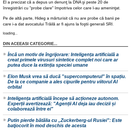
El a precizat că a depus un denunţ la DNA şi peste 20 de
înregistrări cu "probe clare" împotriva celor care l-au ameninţat.
Pe de altă parte, Hideg a mărturisit că nu are probe că banii pe
care i-a dat avocatului Trăilă ar fi ajuns la foştii generali SRI.
loading...
DIN ACEEASI CATEGORIE...
Încă un motiv de îngrijorare: Inteligența artificială a
creat primele virusuri sintetice complet noi care ar
putea duce la extinția speciei umane
Elon Musk vrea să ducă "supercomputerul" în spațiu.
De la ce companie a ales cipurile pentru viitorul AI
orbital
Inteligența artificială începe să acționeze autonom.
Experții avertizează: "Agenții AI deja iau decizii și
colaborează între ei"
Putin pierde bătălia cu „Zuckerberg-ul Rusiei": Este
batjocorit în mod deschis de acesta