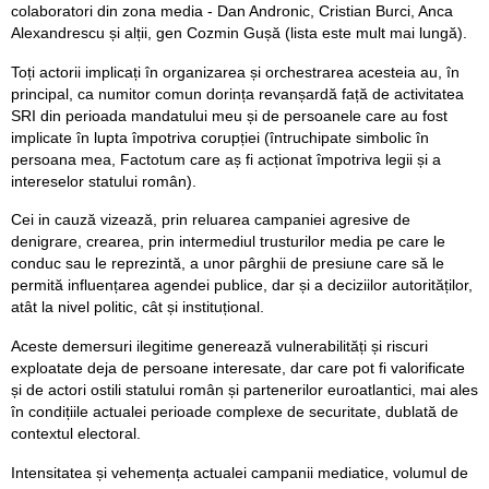
colaboratori din zona media - Dan Andronic, Cristian Burci, Anca
Alexandrescu și alții, gen Cozmin Gușă (lista este mult mai lungă).
Toți actorii implicați în organizarea și orchestrarea acesteia au, în
principal, ca numitor comun dorința revanșardă față de activitatea
SRI din perioada mandatului meu și de persoanele care au fost
implicate în lupta împotriva corupției (întruchipate simbolic în
persoana mea, Factotum care aș fi acționat împotriva legii și a
intereselor statului român).
Cei in cauză vizează, prin reluarea campaniei agresive de
denigrare, crearea, prin intermediul trusturilor media pe care le
conduc sau le reprezintă, a unor pârghii de presiune care să le
permită influențarea agendei publice, dar și a deciziilor autorităților,
atât la nivel politic, cât și instituțional.
Aceste demersuri ilegitime generează vulnerabilități și riscuri
exploatate deja de persoane interesate, dar care pot fi valorificate
și de actori ostili statului român și partenerilor euroatlantici, mai ales
în condițiile actualei perioade complexe de securitate, dublată de
contextul electoral.
Intensitatea și vehemența actualei campanii mediatice, volumul de