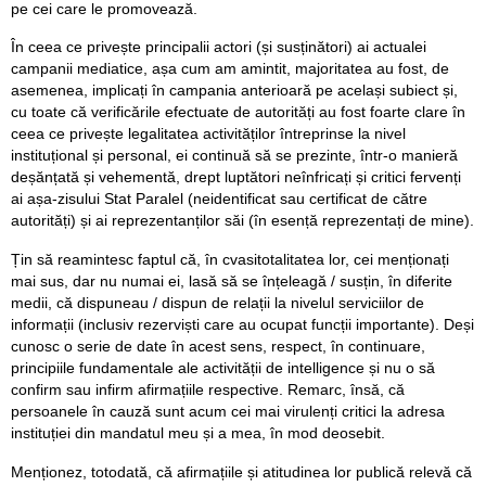
pe cei care le promovează.
În ceea ce privește principalii actori (și susținători) ai actualei
campanii mediatice, așa cum am amintit, majoritatea au fost, de
asemenea, implicați în campania anterioară pe același subiect și,
cu toate că verificările efectuate de autorități au fost foarte clare în
ceea ce privește legalitatea activităților întreprinse la nivel
instituțional și personal, ei continuă să se prezinte, într-o manieră
deșănțată și vehementă, drept luptători neînfricați și critici fervenți
ai așa-zisului Stat Paralel (neidentificat sau certificat de către
autorități) și ai reprezentanților săi (în esență reprezentați de mine).
Țin să reamintesc faptul că, în cvasitotalitatea lor, cei menționați
mai sus, dar nu numai ei, lasă să se înțeleagă / susțin, în diferite
medii, că dispuneau / dispun de relații la nivelul serviciilor de
informații (inclusiv rezerviști care au ocupat funcții importante). Deși
cunosc o serie de date în acest sens, respect, în continuare,
principiile fundamentale ale activității de intelligence și nu o să
confirm sau infirm afirmațiile respective. Remarc, însă, că
persoanele în cauză sunt acum cei mai virulenți critici la adresa
instituției din mandatul meu și a mea, în mod deosebit.
Menționez, totodată, că afirmațiile și atitudinea lor publică relevă că