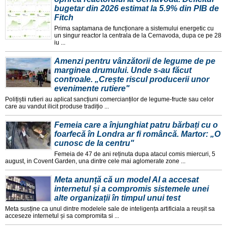
bugetar din 2026 estimat la 5.9% din PIB de
Fitch
Prima saptamana de funcționare a sistemului energetic cu
un singur reactor la centrala de la Cernavoda, dupa ce pe 28
iu ...
Amenzi pentru vânzătorii de legume de pe
marginea drumului. Unde s-au făcut
controale. „Crește riscul producerii unor
evenimente rutiere"
Polițiștii rutieri au aplicat sancțiuni comercianților de legume-fructe sau celor
care au vandut ilicit produse tradițio ...
Femeia care a înjunghiat patru bărbați cu o
foarfecă în Londra ar fi româncă. Martor: „O
cunosc de la centru"
Femeia de 47 de ani reținuta dupa atacul comis miercuri, 5
august, in Covent Garden, una dintre cele mai aglomerate zone ...
Meta anunță că un model AI a accesat
internetul și a compromis sistemele unei
alte organizații în timpul unui test
Meta susține ca unul dintre modelele sale de inteligența artificiala a reușit sa
acceseze internetul și sa compromita si ...