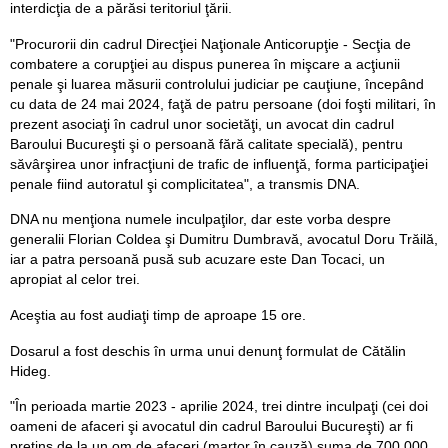
interdicţia de a părăsi teritoriul ţării.
"Procurorii din cadrul Direcţiei Naţionale Anticorupţie - Secţia de
combatere a corupţiei au dispus punerea în mişcare a acţiunii
penale şi luarea măsurii controlului judiciar pe cauţiune, începând
cu data de 24 mai 2024, faţă de patru persoane (doi foşti militari, în
prezent asociaţi în cadrul unor societăţi, un avocat din cadrul
Baroului Bucureşti şi o persoană fără calitate specială), pentru
săvârşirea unor infracţiuni de trafic de influenţă, forma participaţiei
penale fiind autoratul şi complicitatea", a transmis DNA.
DNA nu menţiona numele inculpaţilor, dar este vorba despre
generalii Florian Coldea şi Dumitru Dumbravă, avocatul Doru Trăilă,
iar a patra persoană pusă sub acuzare este Dan Tocaci, un
apropiat al celor trei.
Aceştia au fost audiaţi timp de aproape 15 ore.
Dosarul a fost deschis în urma unui denunţ formulat de Cătălin
Hideg.
"În perioada martie 2023 - aprilie 2024, trei dintre inculpaţi (cei doi
oameni de afaceri şi avocatul din cadrul Baroului Bucureşti) ar fi
pretins de la un om de afaceri (martor în cauză) suma de 700.000