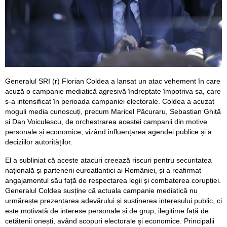
Generalul SRI (r) Florian Coldea a lansat un atac vehement în care
acuză o campanie mediatică agresivă îndreptate împotriva sa, care
s-a intensificat în perioada campaniei electorale. Coldea a acuzat
moguli media cunoscuți, precum Maricel Păcuraru, Sebastian Ghiță
și Dan Voiculescu, de orchestrarea acestei campanii din motive
personale și economice, vizând influențarea agendei publice și a
deciziilor autorităților.
El a subliniat că aceste atacuri creează riscuri pentru securitatea
națională și partenerii euroatlantici ai României, și a reafirmat
angajamentul său față de respectarea legii și combaterea corupției.
Generalul Coldea susține că actuala campanie mediatică nu
urmărește prezentarea adevărului și susținerea interesului public, ci
este motivată de interese personale și de grup, ilegitime față de
cetățenii onești, având scopuri electorale și economice. Principalii