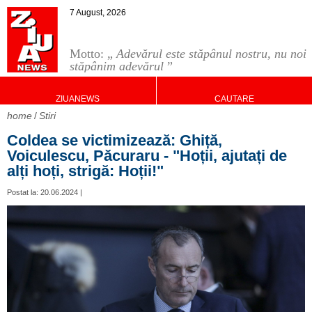
7 August, 2026
Motto: „
Adevărul este stăpânul nostru, nu noi
stăpânim adevărul
”
ZIUANEWS
CAUTARE
home
Stiri
Coldea se victimizează: Ghiță,
Voiculescu, Păcuraru - "Hoții, ajutați de
alți hoți, strigă: Hoții!"
Postat la: 20.06.2024 |