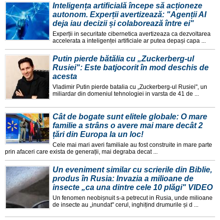
Inteligența artificială începe să acționeze
autonom. Experții avertizează: "Agenții AI
deja iau decizii și colaborează între ei"
Experții in securitate cibernetica avertizeaza ca dezvoltarea
accelerata a inteligenței artificiale ar putea depași capa ...
Putin pierde bătălia cu „Zuckerberg-ul
Rusiei": Este batjocorit în mod deschis de
acesta
Vladimir Putin pierde batalia cu „Zuckerberg-ul Rusiei", un
miliardar din domeniul tehnologiei in varsta de 41 de ...
Cât de bogate sunt elitele globale: O mare
familie a strâns o avere mai mare decât 2
țări din Europa la un loc!
Cele mai mari averi familiale au fost construite in mare parte
prin afaceri care exista de generații, mai degraba decat ...
Un eveniment similar cu scrierile din Biblie,
produs în Rusia: Invazia a milioane de
insecte „ca una dintre cele 10 plăgi" VIDEO
Un fenomen neobișnuit s-a petrecut in Rusia, unde milioane
de insecte au „inundat" cerul, inghițind drumurile și d ...