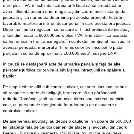
euro plus TVA, în schimbul căreia ar fi lăsat să se creadă că ar
avea influenţă asupra unor magistraţi din cadrul unor instanţe de
judecată şi că i-ar putea determina pe aceştia pronunţe hotărâri
favorabile martorului într-un dosar penal în care acesta era judecat.
După mai multe negocieri, suma care ar fi fost pretinsă de inculpaţi
a fost diminuată la 600.000 euro plus TVA, fiind stabilit ca aceasta
să fie remisă în trei tranşe egale. În contextul menţionat mai sus, în
aceeaşi perioadă, martorul ar fi remis celor trei inculpaţi o plată
parţială în sumă de aproximativ 100.000 euro", susţine DNA.
În cauză se desfăşoară acte de urmărire penală şi faţă de alte
persoane juridice cu privire la săvârşirea infracţiunii de spălare a
banilor.
Pe timpul cât se află sub control judiciar, cei patru inculpaţi trebuie
să respecte o serie de obligaţii, între care să nu părăsească
teritoriul României şi să nu comunice direct sau indirect, pe nicio
cale, cu persoanele menţionate în ordonanţa de dispunere a
controlului judiciar.
De asemenea, inculpaţii au depus o cauţiune în valoare de 500.000
lei (stabilită faţă de cei doi oameni de afaceri şi avocatul din cadrul
Baroului Bucureşti), respectiv 150.000 lei (cu privire la cel de-al