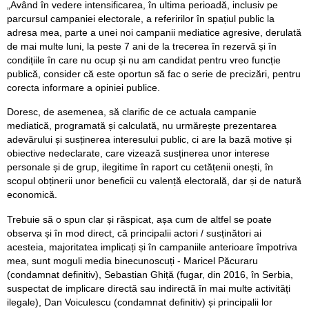
„Având în vedere intensificarea, în ultima perioadă, inclusiv pe
parcursul campaniei electorale, a referirilor în spațiul public la
adresa mea, parte a unei noi campanii mediatice agresive, derulată
de mai multe luni, la peste 7 ani de la trecerea în rezervă și în
condițiile în care nu ocup și nu am candidat pentru vreo funcție
publică, consider că este oportun să fac o serie de precizări, pentru
corecta informare a opiniei publice.
Doresc, de asemenea, să clarific de ce actuala campanie
mediatică, programată și calculată, nu urmărește prezentarea
adevărului și susținerea interesului public, ci are la bază motive și
obiective nedeclarate, care vizează susținerea unor interese
personale și de grup, ilegitime în raport cu cetățenii onești, în
scopul obținerii unor beneficii cu valență electorală, dar și de natură
economică.
Trebuie să o spun clar și răspicat, așa cum de altfel se poate
observa și în mod direct, că principalii actori / susținători ai
acesteia, majoritatea implicați și în campaniile anterioare împotriva
mea, sunt moguli media binecunoscuți - Maricel Păcuraru
(condamnat definitiv), Sebastian Ghiță (fugar, din 2016, în Serbia,
suspectat de implicare directă sau indirectă în mai multe activități
ilegale), Dan Voiculescu (condamnat definitiv) și principalii lor