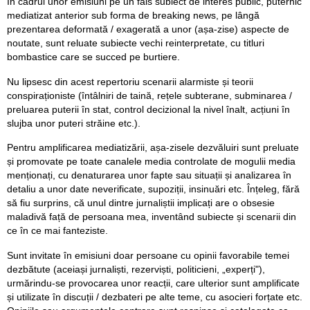
În cadrul unor emisiuni pe un fals subiect de interes public, puternic
mediatizat anterior sub forma de breaking news, pe lângă
prezentarea deformată / exagerată a unor (așa-zise) aspecte de
noutate, sunt reluate subiecte vechi reinterpretate, cu titluri
bombastice care se succed pe burtiere.
Nu lipsesc din acest repertoriu scenarii alarmiste și teorii
conspiraționiste (întâlniri de taină, rețele subterane, subminarea /
preluarea puterii în stat, control decizional la nivel înalt, acțiuni în
slujba unor puteri străine etc.).
Pentru amplificarea mediatizării, așa-zisele dezvăluiri sunt preluate
și promovate pe toate canalele media controlate de mogulii media
menționați, cu denaturarea unor fapte sau situații și analizarea în
detaliu a unor date neverificate, supoziții, insinuări etc. Înțeleg, fără
să fiu surprins, că unul dintre jurnaliștii implicați are o obsesie
maladivă față de persoana mea, inventând subiecte și scenarii din
ce în ce mai fanteziste.
Sunt invitate în emisiuni doar persoane cu opinii favorabile temei
dezbătute (aceiași jurnaliști, rezerviști, politicieni, „experți"),
urmărindu-se provocarea unor reacții, care ulterior sunt amplificate
și utilizate în discuții / dezbateri pe alte teme, cu asocieri forțate etc.