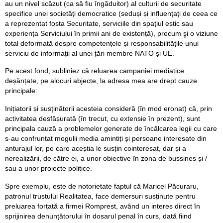
au un nivel scăzut (ca să fiu îngăduitor) al culturii de securitate
specifice unei societăți democratice (seduși și influențați de ceea ce
a reprezentat fosta Securitate, serviciile din spațiul estic sau
experiența Serviciului în primii ani de existență), precum şi o viziune
total deformată despre competențele și responsabilitățile unui
serviciu de informații al unei țări membre NATO și UE.
Pe acest fond, subliniez că reluarea campaniei mediatice
deșănțate, pe alocuri abjecte, la adresa mea are drept cauze
principale:
Inițiatorii și susținătorii acesteia consideră (în mod eronat) că, prin
activitatea desfășurată (în trecut, cu extensie în prezent), sunt
principala cauză a problemelor generate de încălcarea legii cu care
s-au confruntat mogulii media amintiți și persoane interesate din
anturajul lor, pe care aceștia le susțin cointeresat, dar și a
nerealizării, de către ei, a unor obiective în zona de bussines și /
sau a unor proiecte politice.
Spre exemplu, este de notorietate faptul că Maricel Păcuraru,
patronul trustului Realitatea, face demersuri susținute pentru
preluarea forțată a firmei Romprest, având un interes direct în
sprijinirea denunțătorului în dosarul penal în curs, dată fiind