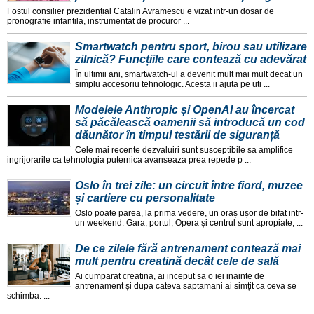
Fostul consilier prezidențial Catalin Avramescu e vizat intr-un dosar de
pronografie infantila, instrumentat de procuror ...
Smartwatch pentru sport, birou sau utilizare
zilnică? Funcțiile care contează cu adevărat
În ultimii ani, smartwatch-ul a devenit mult mai mult decat un
simplu accesoriu tehnologic. Acesta ii ajuta pe uti ...
Modelele Anthropic și OpenAI au încercat
să păcălească oamenii să introducă un cod
dăunător în timpul testării de siguranță
Cele mai recente dezvaluiri sunt susceptibile sa amplifice
ingrijorarile ca tehnologia puternica avanseaza prea repede p ...
Oslo în trei zile: un circuit între fiord, muzee
și cartiere cu personalitate
Oslo poate parea, la prima vedere, un oraș ușor de bifat intr-
un weekend. Gara, portul, Opera și centrul sunt apropiate, ...
De ce zilele fără antrenament contează mai
mult pentru creatină decât cele de sală
Ai cumparat creatina, ai inceput sa o iei inainte de
antrenament și dupa cateva saptamani ai simțit ca ceva se
schimba. ...