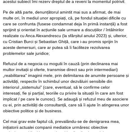
acestui subiect îmi rezerv dreptul de a reveni la momentul potrivit.
Pe de altă parte, denunțătorul amintit mai sus a afirmat, de mai
multe ori, în mediul unor apropiați, că, pe fondul situației dificile cu
care se confrunta (fusese condamnat deja în primă instanță) a fost
sprijinit și orientat în acțiunile sale urmare a discuțiilor / întâlnirilor
realizate cu Anca Alexandrescu (la sfârșitul anului 2023) și, ulterior,
cu Cristian Burci și Sebastian Ghiță, care i-au promis sprijin în
aceste demersuri, care ar putea să îi faciliteze rezolvarea
problemelor sale juridice;
Refuzul de a negocia cu mogulii în cauză (prin declinarea mai
multor invitații și oferte, transmise direct sau prin intermediari)
„reabilitarea" imaginii mele, prin delimitarea de anumite persoane și
activități, respectiv în schimbul unor dezvăluiri sensibile din
interiorul „sistemului" (care, eventual, să le confirme celor
interesați, fie și parțial, teoriile cu privire la situații în care am fost
implicat / pe care le cunosc). Se adaugă și refuzul meu de asociere
cu ei, prin activități de consultanță, care să îi ajute în atingerea unor
obiective politice și de business.
Cel mai grav este faptul că, prevalându-se de denigrarea mea,
inițiatorii actualei companii mediatice urmăresc obiective