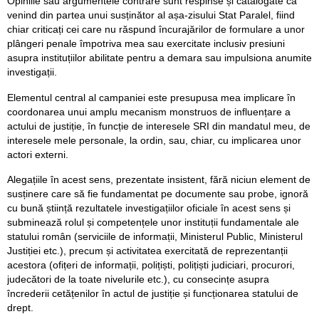
Opiniile sau argumentele contrare sunt respinse și catalogate ca
venind din partea unui susținător al așa-zisului Stat Paralel, fiind
chiar criticați cei care nu răspund încurajărilor de formulare a unor
plângeri penale împotriva mea sau exercitate inclusiv presiuni
asupra instituțiilor abilitate pentru a demara sau impulsiona anumite
investigații.
Elementul central al campaniei este presupusa mea implicare în
coordonarea unui amplu mecanism monstruos de influențare a
actului de justiție, în funcție de interesele SRI din mandatul meu, de
interesele mele personale, la ordin, sau, chiar, cu implicarea unor
actori externi.
Alegațiile în acest sens, prezentate insistent, fără niciun element de
susținere care să fie fundamentat pe documente sau probe, ignoră
cu bună știință rezultatele investigațiilor oficiale în acest sens și
subminează rolul și competențele unor instituții fundamentale ale
statului român (serviciile de informații, Ministerul Public, Ministerul
Justiției etc.), precum și activitatea exercitată de reprezentanții
acestora (ofițeri de informații, polițiști, polițiști judiciari, procurori,
judecători de la toate nivelurile etc.), cu consecințe asupra
încrederii cetățenilor în actul de justiție și funcționarea statului de
drept.