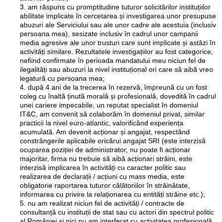
am răspuns cu promptitudine tuturor solicitărilor instituțiilor
abilitate implicate în cercetarea și investigarea unor presupuse
abuzuri ale Serviciului sau ale unor cadre ale acestuia (inclusiv
persoana mea), sesizate inclusiv în cadrul unor campanii
media agresive ale unor trusturi care sunt implicate și astăzi în
activități similare. Rezultatele investigațiilor au fost categorice,
nefiind confirmate în perioada mandatului meu niciun fel de
ilegalități sau abuzuri la nivel instituțional ori care să aibă vreo
legatură cu persoana mea;
după 4 ani de la trecerea în rezervă, împreună cu un fost
coleg cu înaltă ținută morală și profesională, dovedită în cadrul
unei cariere impecabile, un reputat specialist în domeniul
IT&C, am convenit să colaborăm în domeniul privat, similar
practicii la nivel euro-atlantic, valorificând experiența
acumulată. Am devenit acționar și angajat, respectând
constrângerile aplicabile oricărui angajat SRI (este interzisă
ocuparea poziției de administrator, nu poate fi acționar
majoritar, firma nu trebuie să aibă acționari străini, este
interzisă implicarea în activități cu caracter politic sau
realizarea de declarații / acțiuni cu mass media, este
obligatorie raportarea tuturor călătoriilor în străinătate,
informarea cu privire la relaționarea cu entități străine etc.);
nu am realizat niciun fel de activități / contracte de
consultanță cu instituții de stat sau cu actori din spectrul politic
al României și nici nu am interferat cu activitatea profesională