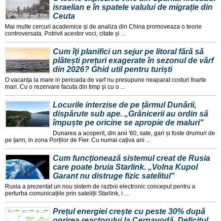
israelian e în spatele valului de migrație din
Ceuta
Mai multe cercuri academice și de analiza din China promoveaza o teorie
controversata. Potrivit acestor voci, citate și ...
Cum îți planifici un sejur pe litoral fără să
plătești prețuri exagerate în sezonul de vârf
din 2026? Ghid util pentru turiști
O vacanța la mare in perioada de varf nu presupune neaparat costuri foarte
mari. Cu o rezervare facuta din timp și cu o ...
Locurile interzise de pe țărmul Dunării,
dispărute sub ape. „Grănicerii au ordin să
împuște pe oricine se apropie de maluri"
Dunarea a acoperit, din anii '60, sate, gari și foste drumuri de
pe țarm, in zona Porților de Fier. Cu numai cațiva ani ...
Cum funcționează sistemul creat de Rusia
care poate bruia Starlink. „Volna Kupol
Garant nu distruge fizic satelitul"
Rusia a prezentat un nou sistem de razboi electronic conceput pentru a
perturba comunicațiile prin sateliții Starlink, i ...
Prețul energiei crește cu peste 30% după
oprirea reactorului la Cernavodă. Deficitul