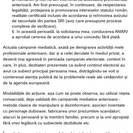
anterioară. Am fost preocupat, în continuare, de respectarea
legalității, protejarea și promovarea intereselor statului român,
realitate certificată inclusiv de acordarea și reînnoirea avizului
de securitate din partea SRI (aviz care presupune procese
complexe de verificare);
în această perioadă, la solicitarea mea, conducerea ANIMV
a aprobat cererea de acordare a unui concediu fără plată.
Actuala campanie mediatică, axată pe denigrarea activității mele
profesionale anterioare, dar și a celei derulate în mediul privat, a
devenit mai agresivă în perioada campaniei electorale, context în
care, în plus, dezbateri prezentate ca având conținut electoral au
avut ca subiect principal persoana mea, distrăgându-se voit și
cointeresat atenția publică de la problemele reale ale cetățenilor și
de la agenda europeană.
Modalitățile de acțiune, așa cum se poate observa, au utilizat rețeta
consacrată, deja validată din campaniile mediatice anterioare -
metode clasice de manipulare și dezinformare; asocieri inventate
cu personaje dubioase; fabricarea unor prezumtive scandaluri;
atacuri la persoană și la membrii familiei, precum și la unii apropiați
fără vreo legătură cu subiectele dezbătute etc.