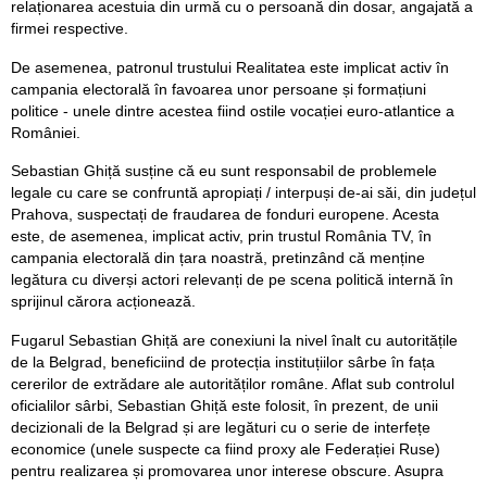
relaționarea acestuia din urmă cu o persoană din dosar, angajată a
firmei respective.
De asemenea, patronul trustului Realitatea este implicat activ în
campania electorală în favoarea unor persoane și formațiuni
politice - unele dintre acestea fiind ostile vocației euro-atlantice a
României.
Sebastian Ghiță susține că eu sunt responsabil de problemele
legale cu care se confruntă apropiați / interpuși de-ai săi, din județul
Prahova, suspectați de fraudarea de fonduri europene. Acesta
este, de asemenea, implicat activ, prin trustul România TV, în
campania electorală din țara noastră, pretinzând că menține
legătura cu diverși actori relevanți de pe scena politică internă în
sprijinul cărora acționează.
Fugarul Sebastian Ghiță are conexiuni la nivel înalt cu autoritățile
de la Belgrad, beneficiind de protecția instituțiilor sârbe în fața
cererilor de extrădare ale autorităților române. Aflat sub controlul
oficialilor sârbi, Sebastian Ghiță este folosit, în prezent, de unii
decizionali de la Belgrad și are legături cu o serie de interfețe
economice (unele suspecte ca fiind proxy ale Federației Ruse)
pentru realizarea și promovarea unor interese obscure. Asupra