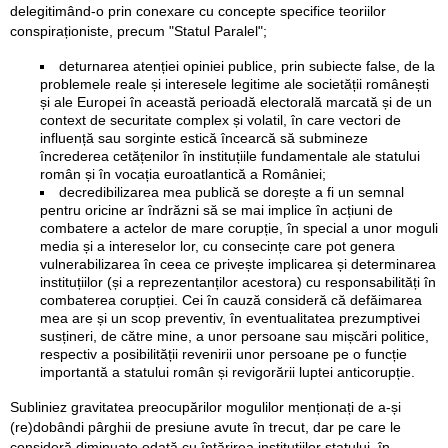
delegitimând-o prin conexare cu concepte specifice teoriilor
conspiraționiste, precum "Statul Paralel";
deturnarea atenției opiniei publice, prin subiecte false, de la
problemele reale și interesele legitime ale societății românești
și ale Europei în această perioadă electorală marcată și de un
context de securitate complex și volatil, în care vectori de
influență sau sorginte estică încearcă să submineze
încrederea cetățenilor în instituțiile fundamentale ale statului
român și în vocația euroatlantică a României;
decredibilizarea mea publică se dorește a fi un semnal
pentru oricine ar îndrăzni să se mai implice în acțiuni de
combatere a actelor de mare corupție, în special a unor moguli
media și a intereselor lor, cu consecințe care pot genera
vulnerabilizarea în ceea ce privește implicarea și determinarea
instituțiilor (și a reprezentanților acestora) cu responsabilități în
combaterea corupției. Cei în cauză consideră că defăimarea
mea are și un scop preventiv, în eventualitatea prezumptivei
susțineri, de către mine, a unor persoane sau mișcări politice,
respectiv a posibilității revenirii unor persoane pe o funcție
importantă a statului român și revigorării luptei anticorupție.
Subliniez gravitatea preocupărilor mogulilor menționați de a-și
(re)dobândi pârghii de presiune avute în trecut, dar pe care le
consideră diminuate odată cu întărirea instituțiilor statului, în