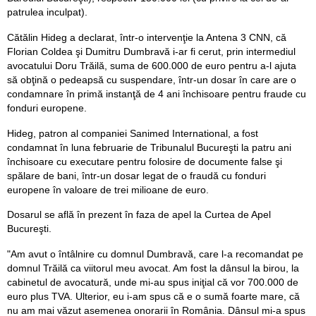
patrulea inculpat).
Cătălin Hideg a declarat, într-o intervenţie la Antena 3 CNN, că
Florian Coldea şi Dumitru Dumbravă i-ar fi cerut, prin intermediul
avocatului Doru Trăilă, suma de 600.000 de euro pentru a-l ajuta
să obţină o pedeapsă cu suspendare, într-un dosar în care are o
condamnare în primă instanţă de 4 ani închisoare pentru fraude cu
fonduri europene.
Hideg, patron al companiei Sanimed International, a fost
condamnat în luna februarie de Tribunalul Bucureşti la patru ani
închisoare cu executare pentru folosire de documente false şi
spălare de bani, într-un dosar legat de o fraudă cu fonduri
europene în valoare de trei milioane de euro.
Dosarul se află în prezent în faza de apel la Curtea de Apel
Bucureşti.
"Am avut o întâlnire cu domnul Dumbravă, care l-a recomandat pe
domnul Trăilă ca viitorul meu avocat. Am fost la dânsul la birou, la
cabinetul de avocatură, unde mi-au spus iniţial că vor 700.000 de
euro plus TVA. Ulterior, eu i-am spus că e o sumă foarte mare, că
nu am mai văzut asemenea onorarii în România. Dânsul mi-a spus