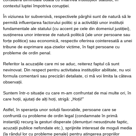
contextul luptei împotriva corupției.
În viziunea lor subversivă, respectivele pârghii sunt de natură să le
permită influențarea factorului politic și a activității unor instituții
fundamentale ale statului (cu accent pe cele din domeniul justiției),
susținerea unor interese de natură politică (ale unor persoane sau
forțe politice) sau economică, respectiv oferirea cointeresată a unei
tribune de exprimare așa-ziselor victime, în fapt persoane cu
probleme de ordin penal.
Referitor la acuzațiile care mi se aduc, reiterez faptul că sunt
nevinovat. Din respect pentru activitatea instituțiilor abilitate, nu voi
formula comentarii sau precizări detaliate, ci mă voi limita la câteva
observații.
Suntem într-o situație cu care m-am confruntat de mai multe ori, în
care hoții, ajutați de alți hoți, strigă: „Hoții!"
Astfel, în speranța unor soluții favorabile, persoane care se
confruntă cu probleme de ordin legal (condamnate în primă
instanță) recurg la gesturi disperate (denunțuri nesusținute faptic,
acuzații publice nefondate etc.), sprijinite interesat de moguli media
(la rândul lor cu probleme penale) pentru atingerea propriilor