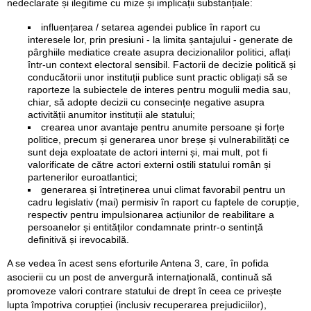
nedeclarate și ilegitime cu mize și implicații substanțiale:
influențarea / setarea agendei publice în raport cu
interesele lor, prin presiuni - la limita șantajului - generate de
pârghiile mediatice create asupra decizionalilor politici, aflați
într-un context electoral sensibil. Factorii de decizie politică și
conducătorii unor instituții publice sunt practic obligați să se
raporteze la subiectele de interes pentru mogulii media sau,
chiar, să adopte decizii cu consecințe negative asupra
activității anumitor instituții ale statului;
crearea unor avantaje pentru anumite persoane și forțe
politice, precum și generarea unor breșe și vulnerabilități ce
sunt deja exploatate de actori interni și, mai mult, pot fi
valorificate de către actori externi ostili statului român și
partenerilor euroatlantici;
generarea și întreținerea unui climat favorabil pentru un
cadru legislativ (mai) permisiv în raport cu faptele de corupție,
respectiv pentru impulsionarea acțiunilor de reabilitare a
persoanelor și entităților condamnate printr-o sentință
definitivă și irevocabilă.
A se vedea în acest sens eforturile Antena 3, care, în pofida
asocierii cu un post de anvergură internațională, continuă să
promoveze valori contrare statului de drept în ceea ce privește
lupta împotriva corupției (inclusiv recuperarea prejudiciilor),