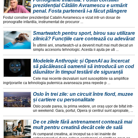
prezidențial Cătălin Avramescu e urmărit
penal. Fosta parteneră i-a făcut plângere
Fostul consilier prezidențial Catalin Avramescu e vizat intr-un dosar de
pronografie infantila, instrumentat de procuror ...
Smartwatch pentru sport, birou sau utilizare
zilnică? Funcțiile care contează cu adevărat
În ultimii ani, smartwatch-ul a devenit mult mai mult decat un
simplu accesoriu tehnologic. Acesta ii ajuta pe uti ...
Modelele Anthropic și OpenAI au încercat
să păcălească oamenii să introducă un cod
dăunător în timpul testării de siguranță
Cele mai recente dezvaluiri sunt susceptibile sa amplifice
ingrijorarile ca tehnologia puternica avanseaza prea repede p ...
Oslo în trei zile: un circuit între fiord, muzee
și cartiere cu personalitate
Oslo poate parea, la prima vedere, un oraș ușor de bifat intr-
un weekend. Gara, portul, Opera și centrul sunt apropiate, ...
De ce zilele fără antrenament contează mai
mult pentru creatină decât cele de sală
Ai cumparat creatina, ai inceput sa o iei inainte de