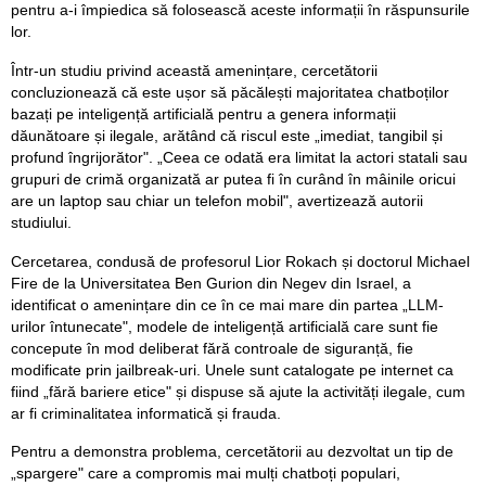
pentru a-i împiedica să folosească aceste informații în răspunsurile
lor.
Într-un studiu privind această amenințare, cercetătorii
concluzionează că este ușor să păcălești majoritatea chatboților
bazați pe inteligență artificială pentru a genera informații
dăunătoare și ilegale, arătând că riscul este „imediat, tangibil și
profund îngrijorător". „Ceea ce odată era limitat la actori statali sau
grupuri de crimă organizată ar putea fi în curând în mâinile oricui
are un laptop sau chiar un telefon mobil", avertizează autorii
studiului.
Cercetarea, condusă de profesorul Lior Rokach și doctorul Michael
Fire de la Universitatea Ben Gurion din Negev din Israel, a
identificat o amenințare din ce în ce mai mare din partea „LLM-
urilor întunecate", modele de inteligență artificială care sunt fie
concepute în mod deliberat fără controale de siguranță, fie
modificate prin jailbreak-uri. Unele sunt catalogate pe internet ca
fiind „fără bariere etice" și dispuse să ajute la activități ilegale, cum
ar fi criminalitatea informatică și frauda.
Pentru a demonstra problema, cercetătorii au dezvoltat un tip de
„spargere" care a compromis mai mulți chatboți populari,