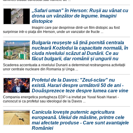
„Safari uman" în Herson: Rușii au vânat cu
drona un vânzător de legume. Imagini
distopice
Imagini care par desprinse dintr-un film distopic au fost
surprinse intr-o piața din Herson, unde un vanzator de fructe ...
Bulgaria reușește să țină pornită centrala
nucleară Kozlodui la capacitate normală, în
ciuda nivelului scăzut al Dunării. Ce au
făcut bulgarii, dar românii și ungurii nu
Scaderea accentuata a nivelului Dunarii a determinat restrangerea activitații
unor centrale nucleare din Romania și Unga ...
Profetul de la Davos: "Zeul-sclav" nu
există. Harari despre următorii 50 de ani -
Douăsprezece teze despre lumea care vine
Compania energetica portugheza EDP l-a invitat pe Yuval Noah Harari -
cunoscut si ca profetul sau ideologul de la Davos ...
Canicula loveşte puternic agricultura
europeană. Uleiul de măsline, printre cele
mai afectate produse - Care sunt avantajele
României