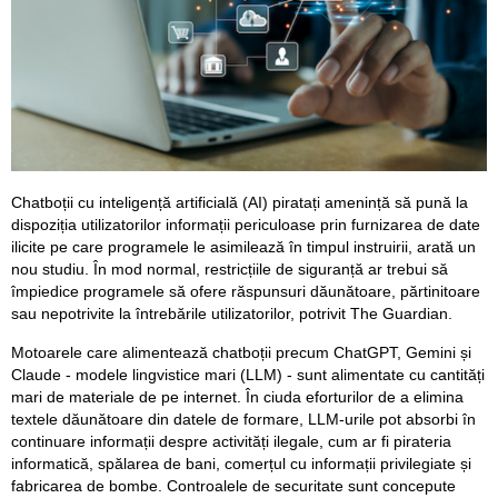
Chatboții cu inteligență artificială (AI) piratați amenință să pună la
dispoziția utilizatorilor informații periculoase prin furnizarea de date
ilicite pe care programele le asimilează în timpul instruirii, arată un
nou studiu. În mod normal, restricțiile de siguranță ar trebui să
împiedice programele să ofere răspunsuri dăunătoare, părtinitoare
sau nepotrivite la întrebările utilizatorilor, potrivit The Guardian.
Motoarele care alimentează chatboții precum ChatGPT, Gemini și
Claude - modele lingvistice mari (LLM) - sunt alimentate cu cantități
mari de materiale de pe internet. În ciuda eforturilor de a elimina
textele dăunătoare din datele de formare, LLM-urile pot absorbi în
continuare informații despre activități ilegale, cum ar fi pirateria
informatică, spălarea de bani, comerțul cu informații privilegiate și
fabricarea de bombe. Controalele de securitate sunt concepute