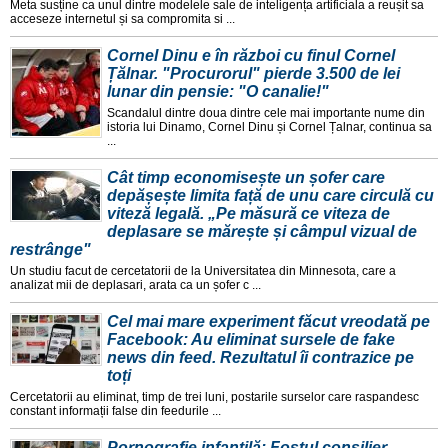
Meta susține ca unul dintre modelele sale de inteligența artificiala a reușit sa
acceseze internetul și sa compromita si ...
Cornel Dinu e în război cu finul Cornel
Țălnar. "Procurorul" pierde 3.500 de lei
lunar din pensie: "O canalie!"
Scandalul dintre doua dintre cele mai importante nume din
istoria lui Dinamo, Cornel Dinu și Cornel Țalnar, continua sa
...
Cât timp economisește un șofer care
depășește limita față de unu care circulă cu
viteză legală. „Pe măsură ce viteza de
deplasare se mărește și câmpul vizual de
restrânge"
Un studiu facut de cercetatorii de la Universitatea din Minnesota, care a
analizat mii de deplasari, arata ca un șofer c ...
Cel mai mare experiment făcut vreodată pe
Facebook: Au eliminat sursele de fake
news din feed. Rezultatul îi contrazice pe
toți
Cercetatorii au eliminat, timp de trei luni, postarile surselor care raspandesc
constant informații false din feedurile ...
Pornografie infantilă: Fostul consilier