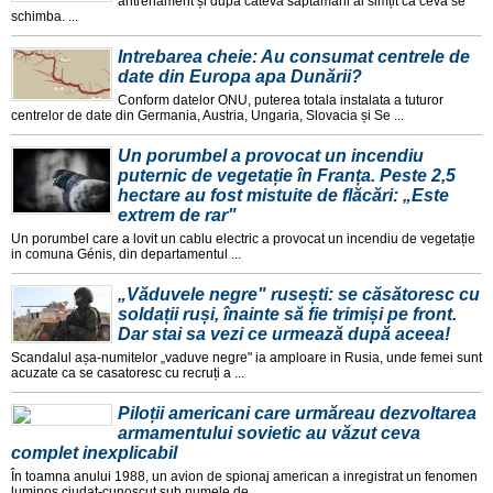
antrenament și dupa cateva saptamani ai simțit ca ceva se
schimba. ...
Intrebarea cheie: Au consumat centrele de
date din Europa apa Dunării?
Conform datelor ONU, puterea totala instalata a tuturor
centrelor de date din Germania, Austria, Ungaria, Slovacia și Se ...
Un porumbel a provocat un incendiu
puternic de vegetație în Franța. Peste 2,5
hectare au fost mistuite de flăcări: „Este
extrem de rar"
Un porumbel care a lovit un cablu electric a provocat un incendiu de vegetație
in comuna Génis, din departamentul ...
„Văduvele negre" rusești: se căsătoresc cu
soldații ruși, înainte să fie trimiși pe front.
Dar stai sa vezi ce urmează după aceea!
Scandalul așa-numitelor „vaduve negre" ia amploare in Rusia, unde femei sunt
acuzate ca se casatoresc cu recruți a ...
Piloții americani care urmăreau dezvoltarea
armamentului sovietic au văzut ceva
complet inexplicabil
În toamna anului 1988, un avion de spionaj american a inregistrat un fenomen
luminos ciudat-cunoscut sub numele de ...