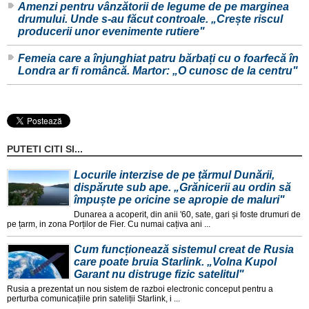
Amenzi pentru vânzătorii de legume de pe marginea
drumului. Unde s-au făcut controale. „Crește riscul
producerii unor evenimente rutiere"
Femeia care a înjunghiat patru bărbați cu o foarfecă în
Londra ar fi româncă. Martor: „O cunosc de la centru"
PUTETI CITI SI...
Locurile interzise de pe țărmul Dunării,
dispărute sub ape. „Grănicerii au ordin să
împuște pe oricine se apropie de maluri"
Dunarea a acoperit, din anii '60, sate, gari și foste drumuri de
pe țarm, in zona Porților de Fier. Cu numai cațiva ani ...
Cum funcționează sistemul creat de Rusia
care poate bruia Starlink. „Volna Kupol
Garant nu distruge fizic satelitul"
Rusia a prezentat un nou sistem de razboi electronic conceput pentru a
perturba comunicațiile prin sateliții Starlink, i ...