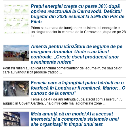
Prețul energiei crește cu peste 30% după
oprirea reactorului la Cernavodă. Deficitul
bugetar din 2026 estimat la 5.9% din PIB de
Fitch
Prima saptamana de funcționare a sistemului energetic cu
un singur reactor la centrala de la Cernavoda, dupa ce pe 28
iu ...
Amenzi pentru vânzătorii de legume de pe
marginea drumului. Unde s-au făcut
controale. „Crește riscul producerii unor
evenimente rutiere"
Polițiștii rutieri au aplicat sancțiuni comercianților de legume-fructe sau celor
care au vandut ilicit produse tradițio ...
Femeia care a înjunghiat patru bărbați cu o
foarfecă în Londra ar fi româncă. Martor: „O
cunosc de la centru"
Femeia de 47 de ani reținuta dupa atacul comis miercuri, 5
august, in Covent Garden, una dintre cele mai aglomerate zone ...
Meta anunță că un model AI a accesat
internetul și a compromis sistemele unei
alte organizații în timpul unui test