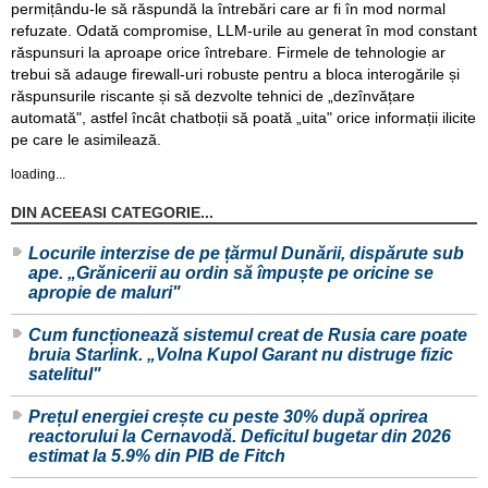
permițându-le să răspundă la întrebări care ar fi în mod normal
refuzate. Odată compromise, LLM-urile au generat în mod constant
răspunsuri la aproape orice întrebare. Firmele de tehnologie ar
trebui să adauge firewall-uri robuste pentru a bloca interogările și
răspunsurile riscante și să dezvolte tehnici de „dezînvățare
automată", astfel încât chatboții să poată „uita" orice informații ilicite
pe care le asimilează.
loading...
DIN ACEEASI CATEGORIE...
Locurile interzise de pe țărmul Dunării, dispărute sub
ape. „Grănicerii au ordin să împuște pe oricine se
apropie de maluri"
Cum funcționează sistemul creat de Rusia care poate
bruia Starlink. „Volna Kupol Garant nu distruge fizic
satelitul"
Prețul energiei crește cu peste 30% după oprirea
reactorului la Cernavodă. Deficitul bugetar din 2026
estimat la 5.9% din PIB de Fitch