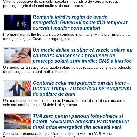
Valurile succesive de canicula, seceta și incendiile de vegetație reduc
producția agricola in mai multe state europene ș ...
România intră în regim de avarie
energetică: Guvernul poate tăia temporar
curentul marilor consumatori
Premierul demis Ilie Bolojan, care conduce interimar și Ministerul Energiei, a
anunțat, marți, ca Guvernul pregatește un ...
Un medic italian susține că razele solare nu
cauzează cancer și că produsele de
protecție solară sunt inutile: OMS a luat foc
Un medic italian susține ca razele solare nu cauzeaza cancer și ca produsele
de protecție solara sunt inutile. Instituți ...
Conturile celui mai puternic om din lume -
Donald Trump - au fost închise: suspiciuni
de spălare de bani
Un nou episod tensionat il pune pe Donald Trump fața in fața cu una dintre
cele mai mari banci din Statele Unite, transm ...
TVA zero pentru panouri fotovoltaice și
baterii. Solicitarea adresată Parlamentului
după criza energetică din această vară
Asociația Prosumatorilor și a Comunitaților de Energie (APCE) cere