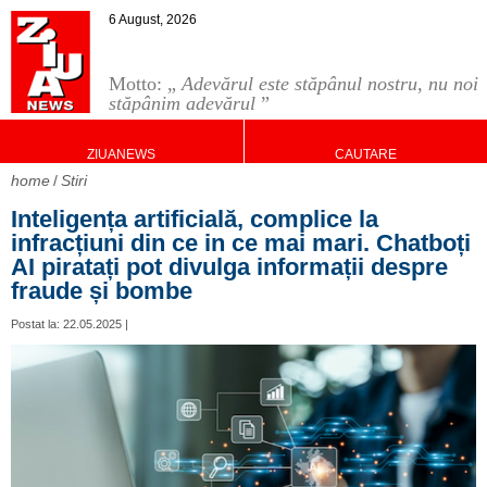
6 August, 2026
Motto: „
Adevărul este stăpânul nostru, nu noi
stăpânim adevărul
”
ZIUANEWS
CAUTARE
home
Stiri
Inteligența artificială, complice la
infracțiuni din ce in ce mai mari. Chatboți
AI piratați pot divulga informații despre
fraude și bombe
Postat la: 22.05.2025 |