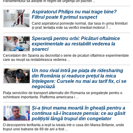
Parlamentului sa adopte in regim de urgența un pachet ...
Aspiratorul Philips nu mai trage bine?
Filtrul poate fi primul suspect
Cand aspiratorul pornește normal, dar lasa in urma firimituri
și praf, tentația este sa verifici imediat motorul. Î ...
Speranță pentru orbi: Picături oftalmice
experimentale au restabilit vederea la
șoareci
Cercetatori din Spania au dezvoltat o serie de picaturi oftalmice experimentale
care au reușit sa restabileasca vederea ...
Un nou rival intră pe piața de ridesharing
din România și readuce prețul la mica
înțelegere: Cursele nu mai au tarif fix, ci se
negociază
Piața serviciilor de transport alternativ din Romania se pregatește pentru o
schimbare importanta. Platforma americana i ...
Și-a ținut mama moartă în gheață pentru a
continua să-i încaseze pensia: ce au găsit
polițiștii lângă trupul din congelator
O descoperire terifianta a ieșit la iveala intr-o casa din Marea Britanie, unde
trupul unei batrane de 89 de ani a fost ...