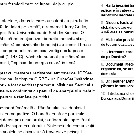
ru fermierii care se luptau deja cu ploi
4.
Harta invaziei te
aplicare în cateva z
serviciilor secrete
 afectate, dar cele care au suferit au pierdut în
5.
Discurs istoic al
 de dolari pe fermă", a remarcat Terry Griffin,
globaliste care vor
icolă la Universitatea de Stat din Kansas. O
Albă vrea sa reinst
it să redirecționeze zborurile transatlantice,
6.
Mai multe previz
 măsură ce nivelurile de radiații au crescut brusc.
de tot urmează a se
, temperaturile au crescut vertiginos la peste
7.
O întrebare care
t (1.148 C). Vânturile au urlat pe măsură ce
de pe Dunăre?
rescut, împinse de energia solară intensă.
8.
Document: Medicii
organele lor, se ara
luptat cu creșterea rezistenței atmosferice. ICESat-
domeniu
titudine, în timp ce CIRBE - un CubeSat însărcinat
9.
Dr. Heather Lyn
lor - a fost deorbitat prematur. Misiunea Sentinel a
pătruns în simulare
e s-a confruntat cu penurii de energie și a trebuit
10.
Intrebarea chei
pentru a rămâne pe orbită.
Europa apa Dunării
erioară încărcată a Pământului, s-a deplasat
nii geomagnetice. O bandă densă de particule,
i deasupra ecuatorului, s-a îndreptat spre Polul
șă deasupra ecuatorului. Sistemele de comunicații
emnalele se chinuiau să traverseze peisajul