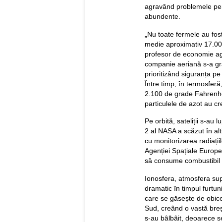
agravând problemele pent
abundente.
„Nu toate fermele au fost
medie aproximativ 17.000
profesor de economie agr
companie aeriană s-a grăb
prioritizând siguranța pe
Între timp, în termosferă
2.100 de grade Fahrenhei
particulele de azot au c
Pe orbită, sateliții s-au 
2 al NASA a scăzut în al
cu monitorizarea radiații
Agenției Spațiale Europen
să consume combustibil 
Ionosfera, atmosfera sup
dramatic în timpul furtu
care se găsește de obice
Sud, creând o vastă bre
s-au bâlbâit, deoarece s