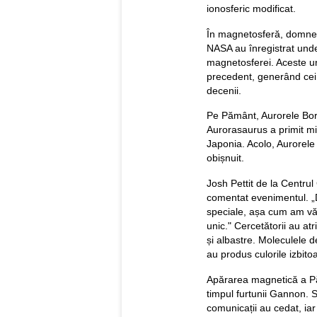
ionosferic modificat.
În magnetosferă, domne
NASA au înregistrat und
magnetosferei. Aceste u
precedent, generând cei m
decenii.
Pe Pământ, Aurorele Bore
Aurorasaurus a primit mii
Japonia. Acolo, Aurorele 
obișnuit.
Josh Pettit de la Centru
comentat evenimentul. „
speciale, așa cum am văz
unic." Cercetătorii au a
și albastre. Moleculele d
au produs culorile izbito
Apărarea magnetică a Păm
timpul furtunii Gannon. Sa
comunicații au cedat, ia