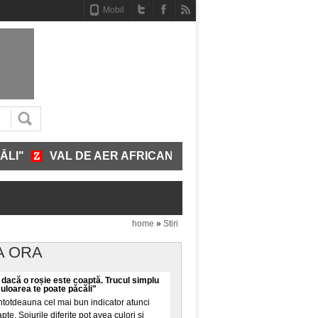
Mobil
VAL DE AER AFRICAN SE ÎNDREAPTĂ SPRE ROMÂNIA. 
home
»
Stiri
A ORA
 dacă o roșie este coaptă. Trucul simplu
Culoarea te poate păcăli"
ntotdeauna cel mai bun indicator atunci
pte. Soiurile diferite pot avea culori și