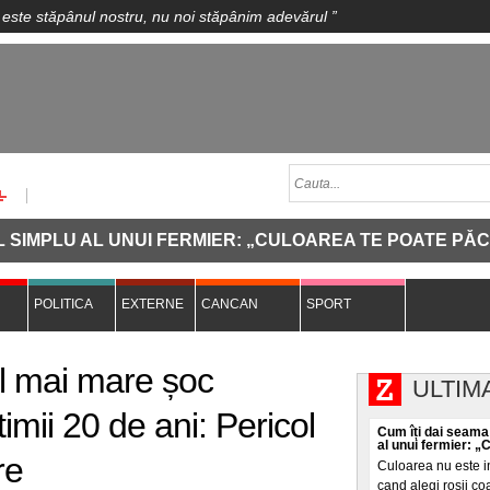
 este stăpânul nostru, nu noi stăpânim adevărul
”
U AL UNUI FERMIER: „CULOAREA TE POATE PĂCĂLI"
POLITICA
EXTERNE
CANCAN
SPORT
l mai mare șoc
ULTIM
imii 20 de ani: Pericol
Cum îți dai seama
al unui fermier: „
re
Culoarea nu este i
cand alegi roșii coa