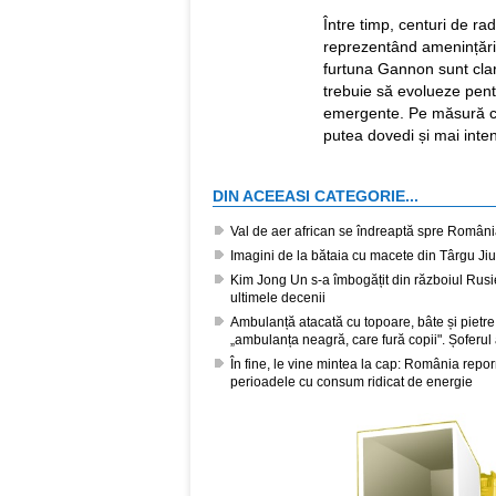
Între timp, centuri de rad
reprezentând amenințări 
furtuna Gannon sunt clar
trebuie să evolueze pent
emergente. Pe măsură ce a
putea dovedi și mai inte
DIN ACEEASI CATEGORIE...
Val de aer african se îndreaptă spre România
Imagini de la bătaia cu macete din Târgu Jiu
Kim Jong Un s-a îmbogățit din războiul Rusi
ultimele decenii
Ambulanță atacată cu topoare, bâte și pietre
„ambulanța neagră, care fură copii". Șoferul 
În fine, le vine mintea la cap: România repor
perioadele cu consum ridicat de energie