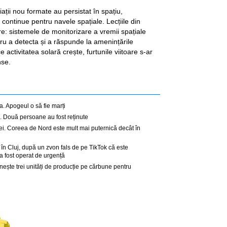
iații nou formate au persistat în spațiu,
continue pentru navele spațiale. Lecțiile din
e: sistemele de monitorizare a vremii spațiale
ru a detecta și a răspunde la amenințările
ctivitatea solară crește, furtunile viitoare s-ar
nse.
. Apogeul o să fie marți
. Două persoane au fost reținute
ei. Coreea de Nord este mult mai puternică decât în
 în Cluj, după un zvon fals de pe TikTok că este
a fost operat de urgență
nește trei unități de producție pe cărbune pentru