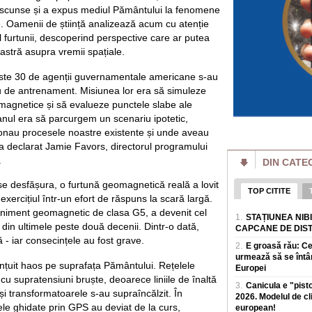
i ascunse și a expus mediul Pământului la fenomene
Pe Polymarket un 
e. Oamenii de știință analizează acum cu atenție
de prim-ministru a
are 48% șanse
l furtunii, descoperind perspective care ar putea
Alexandru Nazare es
stră asupra vremii spațiale.
pe platforma de par
de viitor premier 
ste 30 de agenții guvernamentale americane s-au
iu de antrenament. Misiunea lor era să simuleze
Kim Jong Un s-a î
Nord este mult mai
omagnetice și să evalueze punctele slabe ale
Razboiul declanșat
lanul era să parcurgem un scenariu ipotetic,
transformat intr-o 
onau procesele noastre existente și unde aveau
Nord. Potrivit Blo
 a declarat Jamie Favors, directorul programului
.
DIN CATE
FIFA, reacție ofic
Infantino: „Un efo
se desfășura, o furtună geomagnetică reală a lovit
FIFA a criticat veh
TOP CITITE
și continuu" de a „
ercițiul într-un efort de răspuns la scară largă.
acesteia, Gianni I
iment geomagnetic de clasa G5, a devenit cel
1.
STAȚIUNEA NIB
 din ultimele peste două decenii. Dintr-o dată,
CAPCANE DE DIS
Ambulanță atacată 
 - iar consecințele au fost grave.
un zvon fals de p
2.
E groasă rău: C
fură copii". Șofer
urmează să se întâ
Un echipaj al Servi
țuit haos pe suprafața Pământului. Rețelele
Europei
atacat violent sam
 cu supratensiuni bruște, deoarece liniile de înaltă
3.
Canicula e "pist
crezut un zvon distr
i transformatoarele s-au supraîncălzit. În
2026. Modelul de c
le ghidate prin GPS au deviat de la curs,
european!