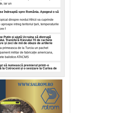
e, iar un
n se îndreaptă spre România. Apogeul o să
pical dinspre nordul Africii va cuprinde
proape intreg teritoriul țarii, temperaturile
pre f
 pe Putin și ajută Ucraina să distrugă
lui. Transferă Kievului 70 de rachete
 și zeci de mii de obuze de artilerie
a primeasca de la Turcia un pachet
pament militar de fabricație americana,
hete balistice ATACMS
at să numească premierul printr-o
ă la Cotroceni și o sesizare la Curtea de
uternica a sesizat Curtea de Apel
bligarea președintelui Nicușor Dan de a
candidat de prim-minis
ia cu macete din Târgu Jiu. Două
eținute
uptat sambata, printre mașinile de pe o
iu, cu macete și spray lacrimogen. Scenele
mate pe st