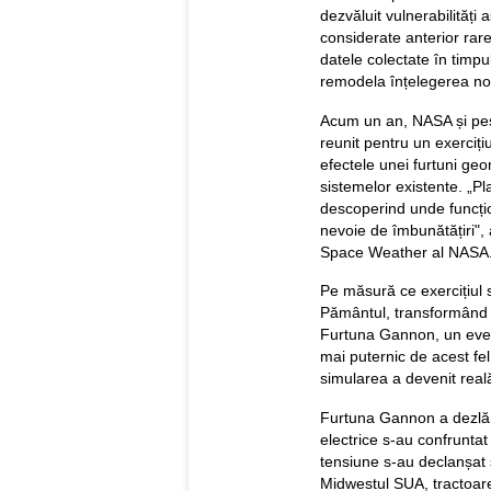
dezvăluit vulnerabilităț
considerate anterior rar
datele colectate în timpu
remodela înțelegerea noa
Acum un an, NASA și pe
reunit pentru un exerciț
efectele unei furtuni ge
sistemelor existente. „P
descoperind unde funcți
nevoie de îmbunătățiri",
Space Weather al NASA
Pe măsură ce exercițiul 
Pământul, transformând ex
Furtuna Gannon, un even
mai puternic de acest fel
simularea a devenit reală
Furtuna Gannon a dezlăn
electrice s-au confruntat
tensiune s-au declanșat ș
Midwestul SUA, tractoare