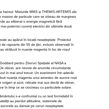
a haosul. Misiunile MMS și THEMIS-ARTEMIS ale
e masive de particule care se izbeau de marginea
nde au eliberat o energie magnetică fără
ai puternici curenți electrici din ultimele două
ale au apărut în locații neașteptate. Proiectul
 de rapoarte din 55 de țări, inclusiv observații în
au strălucit în nuanțe magenta în loc de roșul
l Goddard pentru Zboruri Spațiale al NASA a
De obicei, are nevoie de anumite circumstanțe
ut în mai anul trecut. Un eveniment într-adevăr
tribuit nuanța magenta unui amestec de aurore roșii
e oxigen și azot, ridicate mai sus decât de obicei,
are în timp ce se ciocneau cu particulele solare.
ântului s-a confruntat cu un test formidabil în
teliții au pierdut altitudine, sistemele de
r aurorele au dansat pe ceruri neașteptate.