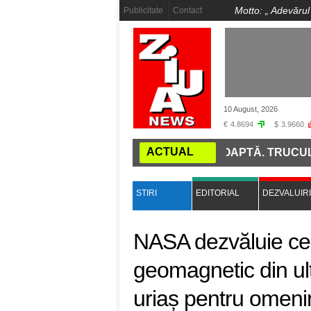
Motto: „
Adevărul
Publicitate
Contact
10 August, 2026
€
4.8694
$
3.9660
ACTUAL
DAI SEAMA DACĂ O ROȘIE ESTE COAPTĂ. TRUCUL SIMPL
STIRI
EDITORIAL
DEZVALUIRI
NASA dezvăluie ce
geomagnetic din ult
uriaș pentru omeni