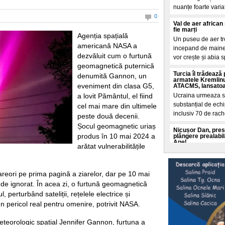
nuanțe foarte variat
0
Val de aer africa
fie marți
Agenția spațială
Un puseu de aer tro
americană NASA a
incepand de maine a
dezvăluit cum o furtună
vor crește și abia s
geomagnetică puternică
Turcia îl trădează
denumită Gannon, un
armatele Kremlinu
eveniment din clasa G5,
ATACMS, lansatoare
a lovit Pământul, el fiind
Ucraina urmeaza s
substanțial de echi
cel mai mare din ultimele
inclusiv 70 de rac
peste două decenii.
Șocul geomagnetic uriaș
Nicușor Dan, pres
produs în 10 mai 2024 a
plângere prealabil
Apel
arătat vulnerabilitățile
Partidul Romania P
București pentru o
nominaliza un nou 
reori pe prima pagină a ziarelor, dar pe 10 mai
 de ignorat. În acea zi, o furtună geomagnetică
Imagini de la băta
persoane au fost r
, perturbând sateliții, rețelele electrice și
Trei barbați s-au l
n pericol real pentru omenire, potrivit NASA.
strada din Targu J
violente au fost fil
eteorologic spațial Jennifer Gannon, furtuna a