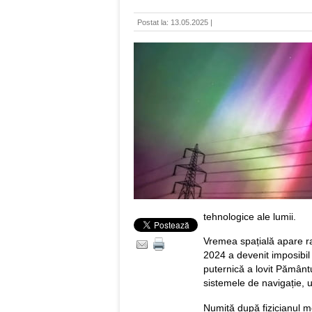
Postat la: 13.05.2025 |
tehnologice ale lumii.
Vremea spațială apare ra
2024 a devenit imposibil
puternică a lovit Pământul
sistemele de navigație, u
Numită după fizicianul m