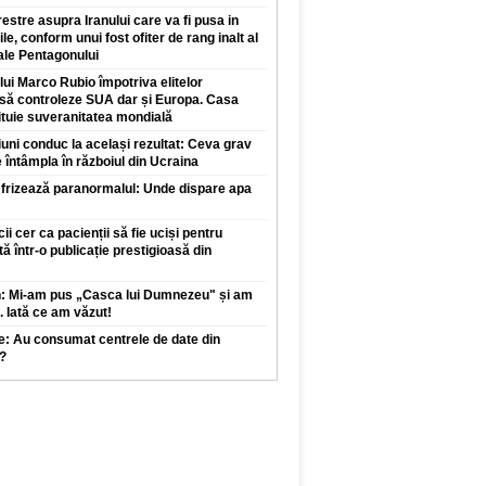
restre asupra Iranului care va fi pusa in
ile, conform unui fost ofiter de rang inalt al
 ale Pentagonului
 lui Marco Rubio împotriva elitelor
 să controleze SUA dar și Europa. Casa
ituie suveranitatea mondială
iuni conduc la același rezultat: Ceva grav
 întâmpla în războiul din Ucraina
 frizează paranormalul: Unde dispare apa
 cer ca pacienții să fie uciși pentru
tă într-o publicație prestigioasă din
n: Mi-am pus „Casca lui Dumnezeu" și am
. Iată ce am văzut!
e: Au consumat centrele de date din
?