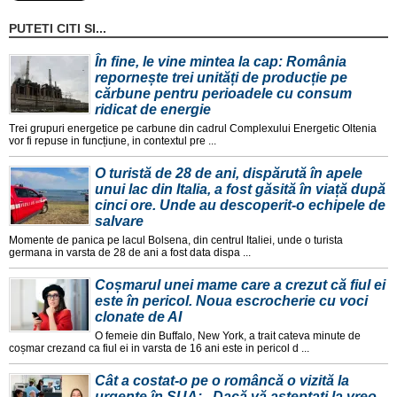
PUTETI CITI SI...
În fine, le vine mintea la cap: România
repornește trei unități de producție pe
cărbune pentru perioadele cu consum
ridicat de energie
Trei grupuri energetice pe carbune din cadrul Complexului Energetic Oltenia
vor fi repuse in funcțiune, in contextul pre ...
O turistă de 28 de ani, dispărută în apele
unui lac din Italia, a fost găsită în viață după
cinci ore. Unde au descoperit-o echipele de
salvare
Momente de panica pe lacul Bolsena, din centrul Italiei, unde o turista
germana in varsta de 28 de ani a fost data dispa ...
Coșmarul unei mame care a crezut că fiul ei
este în pericol. Noua escrocherie cu voci
clonate de AI
O femeie din Buffalo, New York, a trait cateva minute de
coșmar crezand ca fiul ei in varsta de 16 ani este in pericol d ...
Cât a costat-o pe o româncă o vizită la
urgențe în SUA: „Dacă vă așteptați la vreo