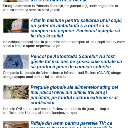
Situație alarmanta la Primaria Todirești, din județul Iași, unde angajatele ar
veni cu teama la serviciu și iși țin ușil ...
Aflat în misiune pentru salvarea unui copil,
un șofer de ambulanță s-a oprit să-și
cumpere un pepene. Pacientul aștepta să
fie dus la spital
Un echipaj medical aflat in plina misiune de transport al unui copil bolnav catre
spital a facut o oprire neprevazuta pe ...
Pericol pe Autostrada Soarelui: Au fost
găsite tot mai des pe șosea cuie sudate ca
să producă pene de cauciuc șoferilor
Compania Naționala de Administrare a Infrastructurii Rutiere (CNAIR) atrage
atenția asupra unui pericol tot mai des inta ...
Prețurile globale ale alimentelor ating cel
mai ridicat nivel din ultimii trei ani și
jumătate, pe fondul căldurii extreme și al
conflictelor
Indicele ONU arata ca vremea afecteaza producția de grau, in timp ce
conflictele din Ucraina și Iran influențeaza export ...
Riflaje din lemn pentru peretele TV: ce