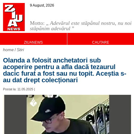
9 August, 2026
Motto: „
Adevărul este stăpânul nostru, nu noi
stăpânim adevărul
”
ZIUANEWS
CAUTARE
home
Stiri
Olanda a folosit anchetatori sub
acoperire pentru a afla dacă tezaurul
dacic furat a fost sau nu topit. Aceștia s-
au dat drept colecționari
Postat la: 11.05.2025 |