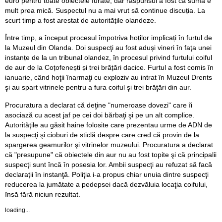
euro pentru toate obiectele furate, dar răspunsul a fost că suma e
mult prea mică. Suspectul nu a mai vrut să continue discuția. La
scurt timp a fost arestat de autoritățile olandeze.
Între timp, a început procesul împotriva hoților implicați în furtul de
la Muzeul din Olanda. Doi suspecţi au fost aduși vineri în faţa unei
instanțe de la un tribunal olandez, în procesul privind furtului coiful
de aur de la Coțofenești și trei brățări dacice. Furtul a fost comis în
ianuarie, când hoţii înarmaţi cu exploziv au intrat în Muzeul Drents
şi au spart vitrinele pentru a fura coiful şi trei brăţări din aur.
Procuratura a declarat că deţine "numeroase dovezi" care îi
asociază cu acest jaf pe cei doi bărbaţi şi pe un alt complice.
Autorităţile au găsit haine folosite care prezentau urme de ADN de
la suspecţi şi cioburi de sticlă despre care cred că provin de la
spargerea geamurilor şi vitrinelor muzeului. Procuratura a declarat
că "presupune" că obiectele din aur nu au fost topite şi că principalii
suspecţi sunt încă în posesia lor. Ambii suspecţi au refuzat să facă
declarații în instanţă. Poliţia i-a propus chiar unuia dintre suspecţi
reducerea la jumătate a pedepsei dacă dezvăluia locaţia coifului,
însă fără niciun rezultat.
loading...