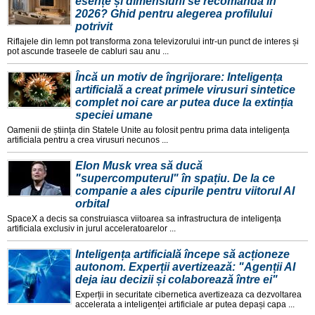
esențe și dimensiuni se recomandă în
2026? Ghid pentru alegerea profilului
potrivit
Riflajele din lemn pot transforma zona televizorului intr-un punct de interes și
pot ascunde traseele de cabluri sau anu ...
Încă un motiv de îngrijorare: Inteligența
artificială a creat primele virusuri sintetice
complet noi care ar putea duce la extinția
speciei umane
Oamenii de știința din Statele Unite au folosit pentru prima data inteligența
artificiala pentru a crea virusuri necunos ...
Elon Musk vrea să ducă
"supercomputerul" în spațiu. De la ce
companie a ales cipurile pentru viitorul AI
orbital
SpaceX a decis sa construiasca viitoarea sa infrastructura de inteligența
artificiala exclusiv in jurul acceleratoarelor ...
Inteligența artificială începe să acționeze
autonom. Experții avertizează: "Agenții AI
deja iau decizii și colaborează între ei"
Experții in securitate cibernetica avertizeaza ca dezvoltarea
accelerata a inteligenței artificiale ar putea depași capa ...