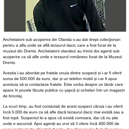
Anchetatorii sub acoperire din Olanda s-au dat drept colecţionari
pentru a afla unde se află tezaurul dacic care a fost furat de la
muzeul din Drents. Anchetatorii olandezi au trimis doi agenți sub
acoperire ca să afle unde e tezaurul românesc furat de la Muzeul
Drents.
Aceștia l-au abordat pe fratele unuia dintre suspecți și i-ar fi oferit
suma de 500.000 de euro, dar și un telefon mobil și i-ar fi spus
acestuia să-și contacteze fratele. Este vorba despre un tânăr care
apare în pozele făcute publice cu șapcă și ochelari într-un magazin
de bricolaj.
La scurt timp, au fost contactați de acest suspect căruia i-au oferit
încă 5.000 de euro ca să afle dacă tezaurul dacic mai există sau a
fost topit. Suspectul le-a spus că există comoara, dar că nu știe
unde e ascunsă. Apoi agenții au vrut să îi ofere încă 400.000 de