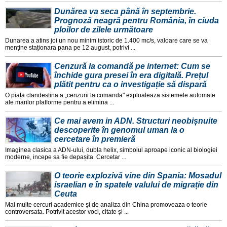
Dunărea va seca până în septembrie.
Prognoză neagră pentru România, în ciuda
ploilor de zilele următoare
Dunarea a atins joi un nou minim istoric de 1.400 mc/s, valoare care se va
menține staționara pana pe 12 august, potrivi ...
Cenzură la comandă pe internet: Cum se
închide gura presei în era digitală. Prețul
plătit pentru ca o investigație să dispară
O piața clandestina a „cenzurii la comanda" exploateaza sistemele automate
ale marilor platforme pentru a elimina ...
Ce mai avem in ADN. Structuri neobișnuite
descoperite în genomul uman la o
cercetare în premieră
Imaginea clasica a ADN-ului, dubla helix, simbolul aproape iconic al biologiei
moderne, incepe sa fie depașita. Cercetar ...
O teorie explozivă vine din Spania: Mosadul
israelian e în spatele valului de migrație din
Ceuta
Mai multe cercuri academice și de analiza din China promoveaza o teorie
controversata. Potrivit acestor voci, citate și ...