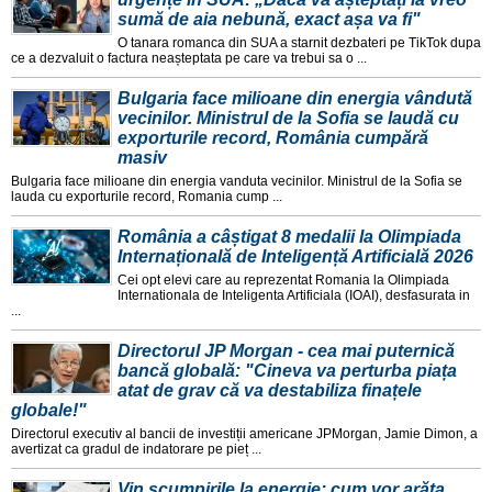
sumă de aia nebună, exact așa va fi"
O tanara romanca din SUA a starnit dezbateri pe TikTok dupa
ce a dezvaluit o factura neașteptata pe care va trebui sa o ...
Bulgaria face milioane din energia vândută
vecinilor. Ministrul de la Sofia se laudă cu
exporturile record, România cumpără
masiv
Bulgaria face milioane din energia vanduta vecinilor. Ministrul de la Sofia se
lauda cu exporturile record, Romania cump ...
România a câștigat 8 medalii la Olimpiada
Internațională de Inteligență Artificială 2026
Cei opt elevi care au reprezentat Romania la Olimpiada
Internationala de Inteligenta Artificiala (IOAI), desfasurata in
...
Directorul JP Morgan - cea mai puternică
bancă globală: "Cineva va perturba piața
atat de grav că va destabiliza finațele
globale!"
Directorul executiv al bancii de investiții americane JPMorgan, Jamie Dimon, a
avertizat ca gradul de indatorare pe pieț ...
Vin scumpirile la energie: cum vor arăta