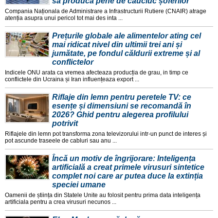
să producă pene de cauciuc șoferilor
Compania Naționala de Administrare a Infrastructurii Rutiere (CNAIR) atrage
atenția asupra unui pericol tot mai des inta ...
Prețurile globale ale alimentelor ating cel
mai ridicat nivel din ultimii trei ani și
jumătate, pe fondul căldurii extreme și al
conflictelor
Indicele ONU arata ca vremea afecteaza producția de grau, in timp ce
conflictele din Ucraina și Iran influențeaza export ...
Riflaje din lemn pentru peretele TV: ce
esențe și dimensiuni se recomandă în
2026? Ghid pentru alegerea profilului
potrivit
Riflajele din lemn pot transforma zona televizorului intr-un punct de interes și
pot ascunde traseele de cabluri sau anu ...
Încă un motiv de îngrijorare: Inteligența
artificială a creat primele virusuri sintetice
complet noi care ar putea duce la extinția
speciei umane
Oamenii de știința din Statele Unite au folosit pentru prima data inteligența
artificiala pentru a crea virusuri necunos ...