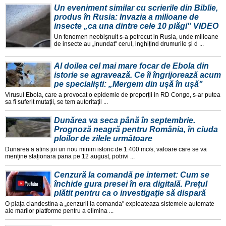
Un eveniment similar cu scrierile din Biblie,
produs în Rusia: Invazia a milioane de
insecte „ca una dintre cele 10 plăgi" VIDEO
Un fenomen neobișnuit s-a petrecut in Rusia, unde milioane
de insecte au „inundat" cerul, inghițind drumurile și d ...
Al doilea cel mai mare focar de Ebola din
istorie se agravează. Ce îi îngrijorează acum
pe specialiști: „Mergem din ușă în ușă"
Virusul Ebola, care a provocat o epidemie de proporții in RD Congo, s-ar putea
sa fi suferit mutații, se tem autoritațil ...
Dunărea va seca până în septembrie.
Prognoză neagră pentru România, în ciuda
ploilor de zilele următoare
Dunarea a atins joi un nou minim istoric de 1.400 mc/s, valoare care se va
menține staționara pana pe 12 august, potrivi ...
Cenzură la comandă pe internet: Cum se
închide gura presei în era digitală. Prețul
plătit pentru ca o investigație să dispară
O piața clandestina a „cenzurii la comanda" exploateaza sistemele automate
ale marilor platforme pentru a elimina ...