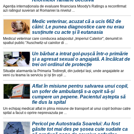
Agenția internaționala de evaluare financiara Moody's Ratings a reconfirmat
azi ratingul suveran al Romaniei la nivelul ...
Medic veterinar, acuzat că a ucis 662 de
câini: Le punea diagnostice care nu erau
susținute cu acte și îi eutanasia
Medicul veterinar care conducea adapostul „Imperiul Cateilor", denumit in
spatiul public "Auschwitz-ul cainilor di ...
Un bărbat a intrat gol-pușcă într-o primărie
și a agresat sexual o angajată. A încălcat de
trei ori ordinul de protecție
Situație alarmanta la Primaria Todirești, din județul Iași, unde angajatele ar
veni cu teama la serviciu și iși țin ușil ...
Aflat în misiune pentru salvarea unui copil,
un șofer de ambulanță s-a oprit să-și
cumpere un pepene. Pacientul aștepta să
fie dus la spital
Un echipaj medical aflat in plina misiune de transport al unui copil bolnav catre
spital a facut o oprire neprevazuta pe ...
Pericol pe Autostrada Soarelui: Au fost
găsite tot mai des pe șosea cuie sudate ca