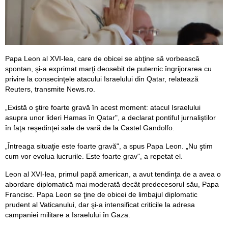
Papa Leon al XVI-lea, care de obicei se abţine să vorbească
spontan, şi-a exprimat marţi deosebit de puternic îngrijorarea cu
privire la consecinţele atacului Israelului din Qatar, relatează
Reuters, transmite News.ro.
„Există o ştire foarte gravă în acest moment: atacul Israelului
asupra unor lideri Hamas în Qatar", a declarat pontiful jurnaliştilor
în faţa reşedinţei sale de vară de la Castel Gandolfo.
„Întreaga situaţie este foarte gravă", a spus Papa Leon. „Nu ştim
cum vor evolua lucrurile. Este foarte grav", a repetat el.
Leon al XVI-lea, primul papă american, a avut tendinţa de a avea o
abordare diplomatică mai moderată decât predecesorul său, Papa
Francisc. Papa Leon se ţine de obicei de limbajul diplomatic
prudent al Vaticanului, dar şi-a intensificat criticile la adresa
campaniei militare a Israelului în Gaza.