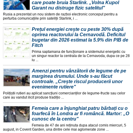
care poate bruia Starlink. „Volna Kupol
Garant nu distruge fizic satelitul"
Rusia a prezentat un nou sistem de razboi electronic conceput pentru a
perturba comunicațiile prin sateliții Starlink, i ...
Prețul energiei crește cu peste 30% după
oprirea reactorului la Cernavodă. Deficitul
bugetar din 2026 estimat la 5.9% din PIB de
Fitch
Prima saptamana de funcționare a sistemului energetic cu
un singur reactor la centrala de la Cernavoda, dupa ce pe 28
iu ...
Amenzi pentru vânzătorii de legume de pe
marginea drumului. Unde s-au făcut
controale. „Crește riscul producerii unor
evenimente rutiere"
Polițiștii rutieri au aplicat sancțiuni comercianților de legume-fructe sau celor
care au vandut ilicit produse tradițio ...
Femeia care a înjunghiat patru bărbați cu o
foarfecă în Londra ar fi româncă. Martor: „O
cunosc de la centru"
Femeia de 47 de ani reținuta dupa atacul comis miercuri, 5
august, in Covent Garden, una dintre cele mai aglomerate zone ...