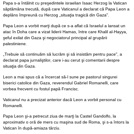
Papa s-a întâlnit cu preşedintele israelian Isaac Herzog la Vatican
săptămâna trecută, după care Vaticanul a declarat că Papa Leon a
deplâns împreună cu Herzog „situaţia tragică din Gaza".
Papa Leon a vorbit marţi după ce s-a aflat că Israelul a lansat un
atac în Doha care a vizat liderii Hamas, între care Khalil al-Hayya,
şeful exilat din Gaza şi negociatorul principal al grupării
palestiniene.
„Trebuie să continuăm să lucrăm şi să insistăm pentru pace", a
declarat papa jurnaliştilor, care i-au cerut şi comentarii despre
situaţia din Gaza.
Leon a mai spus că a încercat să-l sune pe pastorul singurei
biserici catolice din Gaza, reverendul Gabriel Romanelli, care
vorbea frecvent cu fostul papă Francisc.
Vaticanul nu a precizat anterior dacă Leon a vorbit personal cu
Romanelli.
Papa Leon şi-a petrecut ziua de marţi la Castel Gandolfo, la
aproximativ o oră de mers cu maşina sud de Roma, şi s-a întors la
Vatican în după-amiaza târziu.