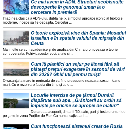
Ce mai avem in ADN. Structuri neobișnuite
descoperite în genomul uman la o
cercetare în premieră
Imaginea clasica a ADN-ului, dubla helix, simbolul aproape iconic al biologiei
moderne, incepe sa fie depașita. Cercetar ...
O teorie explozivă vine din Spania: Mosadul
israelian e în spatele valului de migrație din
Ceuta
Mai multe cercuri academice și de analiza din China promoveaza o teorie
controversata. Potrivit acestor voci, citate și ...
Cum îți planifici un sejur pe litoral fără să
plătești prețuri exagerate în sezonul de vârf
din 2026? Ghid util pentru turiști
O vacanța la mare in perioada de varf nu presupune neaparat costuri foarte
mari. Cu o rezervare facuta din timp și cu o ...
Locurile interzise de pe țărmul Dunării,
dispărute sub ape. „Grănicerii au ordin să
împuște pe oricine se apropie de maluri"
Dunarea a acoperit, din anii '60, sate, gari și foste drumuri de
pe țarm, in zona Porților de Fier. Cu numai cațiva ani ...
Cum funcționează sistemul creat de Rusia