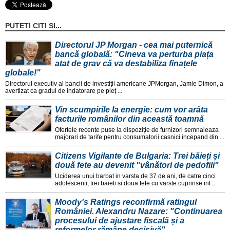
PUTETI CITI SI...
Directorul JP Morgan - cea mai puternică
bancă globală: "Cineva va perturba piața
atat de grav că va destabiliza finațele
globale!"
Directorul executiv al bancii de investiții americane JPMorgan, Jamie Dimon, a
avertizat ca gradul de indatorare pe pieț ...
Vin scumpirile la energie: cum vor arăta
facturile românilor din această toamnă
Ofertele recente puse la dispoziție de furnizori semnaleaza
majorari de tarife pentru consumatorii casnici incepand din ...
Citizens Vigilante de Bulgaria: Trei băieți și
două fete au devenit "vânători de pedofili"
Uciderea unui barbat in varsta de 37 de ani, de catre cinci
adolescenti, trei baieti si doua fete cu varste cuprinse int ...
Moody's Ratings reconfirmă ratingul
României. Alexandru Nazare: "Continuarea
procesului de ajustare fiscală și a
reformelor rămâne decisivă"