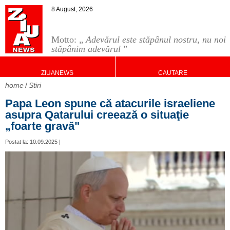
8 August, 2026
Motto: „
Adevărul este stăpânul nostru, nu noi
stăpânim adevărul
”
ZIUANEWS
CAUTARE
home
Stiri
Papa Leon spune că atacurile israeliene
asupra Qatarului creează o situaţie
„foarte gravă"
Postat la: 10.09.2025 |