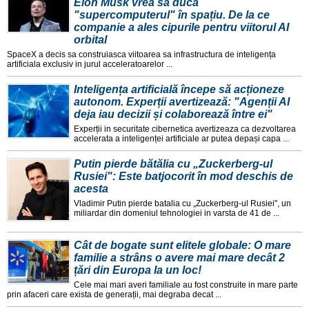
Elon Musk vrea să ducă
"supercomputerul" în spațiu. De la ce
companie a ales cipurile pentru viitorul AI
orbital
SpaceX a decis sa construiasca viitoarea sa infrastructura de inteligența
artificiala exclusiv in jurul acceleratoarelor ...
Inteligența artificială începe să acționeze
autonom. Experții avertizează: "Agenții AI
deja iau decizii și colaborează între ei"
Experții in securitate cibernetica avertizeaza ca dezvoltarea
accelerata a inteligenței artificiale ar putea depași capa ...
Putin pierde bătălia cu „Zuckerberg-ul
Rusiei": Este batjocorit în mod deschis de
acesta
Vladimir Putin pierde batalia cu „Zuckerberg-ul Rusiei", un
miliardar din domeniul tehnologiei in varsta de 41 de ...
Cât de bogate sunt elitele globale: O mare
familie a strâns o avere mai mare decât 2
țări din Europa la un loc!
Cele mai mari averi familiale au fost construite in mare parte
prin afaceri care exista de generații, mai degraba decat ...