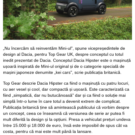
„Nu încercăm să reinventăm Mini-ul", spune vicepreședintele de
design al Dacia, pentru Top Gear UK, despre conceptul cu totul
inedit prezentat de Dacia. Conceptul Dacia Hipster este o mașinuță
ușoară inspirată de Mini-ul original și de o categorie specială de
mașini japoneze denumite „kei cars", scrie publicația britanică.
Top Gear descrie Dacia Hipster ca fiind o mașinuță cu patru locuri,
cu aer vesel și cool, dar compactă și ușoară. Este caracterizată ca
fiind „simpatică, dar nu butucănoasă" dar și ca fiind o soluție mai
simplă într-o lume în care totul a devenit extrem de complicat.
Publicația britanică ține să amintească publicului că vorbim despre
un concept, ceea ce înseamnă că versiunea de serie ar putea fi
mult diferită la design și la opțiuni. Presa a vehiculat prețuri undeva
între 15.000 și 18.000 de euro, însă este imposibil de spus cât va
costa, pentru că mai este mult până la lansare.