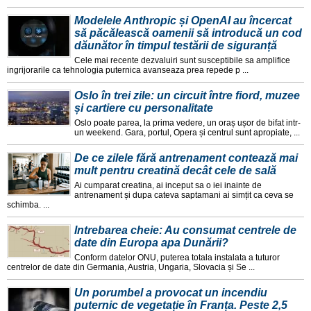
Modelele Anthropic și OpenAI au încercat
să păcălească oamenii să introducă un cod
dăunător în timpul testării de siguranță
Cele mai recente dezvaluiri sunt susceptibile sa amplifice
ingrijorarile ca tehnologia puternica avanseaza prea repede p ...
Oslo în trei zile: un circuit între fiord, muzee
și cartiere cu personalitate
Oslo poate parea, la prima vedere, un oraș ușor de bifat intr-
un weekend. Gara, portul, Opera și centrul sunt apropiate, ...
De ce zilele fără antrenament contează mai
mult pentru creatină decât cele de sală
Ai cumparat creatina, ai inceput sa o iei inainte de
antrenament și dupa cateva saptamani ai simțit ca ceva se
schimba. ...
Intrebarea cheie: Au consumat centrele de
date din Europa apa Dunării?
Conform datelor ONU, puterea totala instalata a tuturor
centrelor de date din Germania, Austria, Ungaria, Slovacia și Se ...
Un porumbel a provocat un incendiu
puternic de vegetație în Franța. Peste 2,5