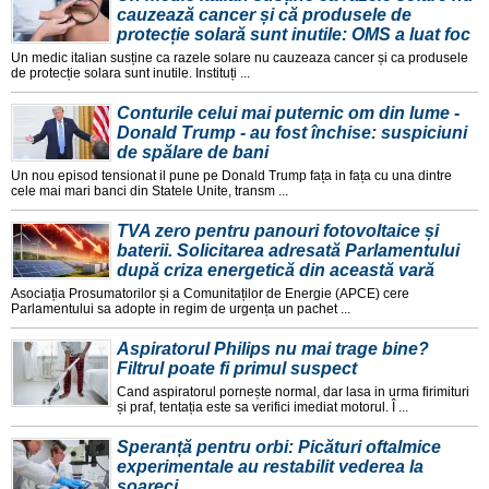
cauzează cancer și că produsele de
protecție solară sunt inutile: OMS a luat foc
Un medic italian susține ca razele solare nu cauzeaza cancer și ca produsele
de protecție solara sunt inutile. Instituți ...
Conturile celui mai puternic om din lume -
Donald Trump - au fost închise: suspiciuni
de spălare de bani
Un nou episod tensionat il pune pe Donald Trump fața in fața cu una dintre
cele mai mari banci din Statele Unite, transm ...
TVA zero pentru panouri fotovoltaice și
baterii. Solicitarea adresată Parlamentului
după criza energetică din această vară
Asociația Prosumatorilor și a Comunitaților de Energie (APCE) cere
Parlamentului sa adopte in regim de urgența un pachet ...
Aspiratorul Philips nu mai trage bine?
Filtrul poate fi primul suspect
Cand aspiratorul pornește normal, dar lasa in urma firimituri
și praf, tentația este sa verifici imediat motorul. Î ...
Speranță pentru orbi: Picături oftalmice
experimentale au restabilit vederea la
șoareci