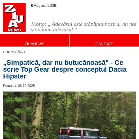
6 August, 2026
Motto: „
Adevărul este stăpânul nostru, nu noi
stăpânim adevărul
”
ZIUANEWS
CAUTARE
home
Stiri
„Simpatică, dar nu butucănoasă" - Ce
scrie Top Gear despre conceptul Dacia
Hipster
Postat la: 06.10.2025 |