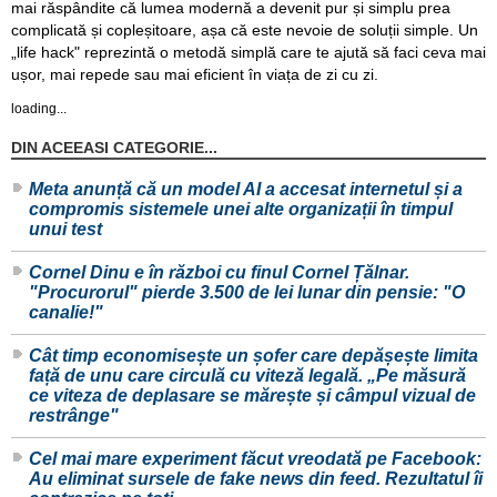
mai răspândite că lumea modernă a devenit pur și simplu prea
complicată și copleșitoare, așa că este nevoie de soluții simple. Un
„life hack" reprezintă o metodă simplă care te ajută să faci ceva mai
ușor, mai repede sau mai eficient în viața de zi cu zi.
loading...
DIN ACEEASI CATEGORIE...
Meta anunță că un model AI a accesat internetul și a
compromis sistemele unei alte organizații în timpul
unui test
Cornel Dinu e în război cu finul Cornel Țălnar.
"Procurorul" pierde 3.500 de lei lunar din pensie: "O
canalie!"
Cât timp economisește un șofer care depășește limita
față de unu care circulă cu viteză legală. „Pe măsură
ce viteza de deplasare se mărește și câmpul vizual de
restrânge"
Cel mai mare experiment făcut vreodată pe Facebook:
Au eliminat sursele de fake news din feed. Rezultatul îi