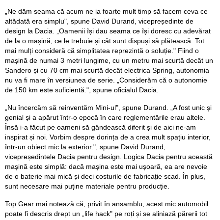
„Ne dăm seama că acum ne ia foarte mult timp să facem ceva ce
altădată era simplu", spune David Durand, vicepreședinte de
design la Dacia. „Oamenii își dau seama ce își doresc cu adevărat
de la o mașină, ce le trebuie și cât sunt dispuși să plătească. Tot
mai mulți consideră că simplitatea reprezintă o soluție." Fiind o
mașină de numai 3 metri lungime, cu un metru mai scurtă decât un
Sandero și cu 70 cm mai scurtă decât electrica Spring, autonomia
nu va fi mare în versiunea de serie. „Considerăm că o autonomie
de 150 km este suficientă.", spune oficialul Dacia.
„Nu încercăm să reinventăm Mini-ul", spune Durand. „A fost unic și
genial și a apărut într-o epocă în care reglementările erau altele.
Însă i-a făcut pe oameni să gândească diferit și de aici ne-am
inspirat și noi. Vorbim despre dorința de a crea mult spațiu interior,
într-un obiect mic la exterior.", spune David Durand,
vicepreședintele Dacia pentru design. Logica Dacia pentru această
mașină este simplă: dacă mașina este mai ușoară, ea are nevoie
de o baterie mai mică și deci costurile de fabricație scad. În plus,
sunt necesare mai puține materiale pentru producție.
Top Gear mai notează că, privit în ansamblu, acest mic automobil
poate fi descris drept un „life hack" pe roți și se aliniază părerii tot