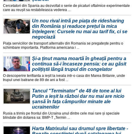
Cercetatori din Spania au dezvoltat o serie de picaturi oftalmice experimentale
care au reușit sa restabileasca vederea ...
Un nou rival intră pe piața de ridesharing
din România și readuce prețul la mica
înțelegere: Cursele nu mai au tarif fix, ci se
negociază
Piața serviciilor de transport alternativ din Romania se pregatește pentru o
schimbare importanta. Platforma americana i ...
Și-a ținut mama moartă în gheață pentru a
continua să-i încaseze pensia: ce au găsit
polițiștii lângă trupul din congelator
O descoperire terifianta a ieșit la iveala intr-o casa din Marea Britanie, unde
trupul unei batrane de 89 de ani a fost ...
Tancul "Terminator" de 48 de tone al lui
Putin a ieșit la război dar nu mai are nicio
șansă în fața câmpurilor minate ale
ucrainenilor
Rusia a trimis pe frontul din Ucraina unul dintre cele mai rare și speciale
blindate din dotarea sa: BMP-T „Termin ...
Harta Matrixului sau drumul spre libertate -
Benzile conștiinței după catalogarea lui