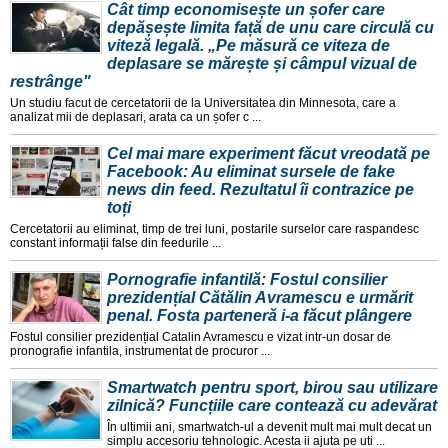
Cât timp economisește un șofer care
depășește limita față de unu care circulă cu
viteză legală. „Pe măsură ce viteza de
deplasare se mărește și câmpul vizual de
restrânge"
Un studiu facut de cercetatorii de la Universitatea din Minnesota, care a
analizat mii de deplasari, arata ca un șofer c ...
Cel mai mare experiment făcut vreodată pe
Facebook: Au eliminat sursele de fake
news din feed. Rezultatul îi contrazice pe
toți
Cercetatorii au eliminat, timp de trei luni, postarile surselor care raspandesc
constant informații false din feedurile ...
Pornografie infantilă: Fostul consilier
prezidențial Cătălin Avramescu e urmărit
penal. Fosta parteneră i-a făcut plângere
Fostul consilier prezidențial Catalin Avramescu e vizat intr-un dosar de
pronografie infantila, instrumentat de procuror ...
Smartwatch pentru sport, birou sau utilizare
zilnică? Funcțiile care contează cu adevărat
În ultimii ani, smartwatch-ul a devenit mult mai mult decat un
simplu accesoriu tehnologic. Acesta ii ajuta pe uti ...