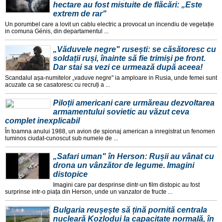
hectare au fost mistuite de flăcări: „Este
extrem de rar"
Un porumbel care a lovit un cablu electric a provocat un incendiu de vegetație
in comuna Génis, din departamentul ...
„Văduvele negre" rusești: se căsătoresc cu
soldații ruși, înainte să fie trimiși pe front.
Dar stai sa vezi ce urmează după aceea!
Scandalul așa-numitelor „vaduve negre" ia amploare in Rusia, unde femei sunt
acuzate ca se casatoresc cu recruți a ...
Piloții americani care urmăreau dezvoltarea
armamentului sovietic au văzut ceva
complet inexplicabil
În toamna anului 1988, un avion de spionaj american a inregistrat un fenomen
luminos ciudat-cunoscut sub numele de ...
„Safari uman" în Herson: Rușii au vânat cu
drona un vânzător de legume. Imagini
distopice
Imagini care par desprinse dintr-un film distopic au fost
surprinse intr-o piața din Herson, unde un vanzator de fructe ...
Bulgaria reușește să țină pornită centrala
nucleară Kozlodui la capacitate normală, în