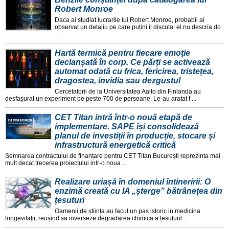
Robert Monroe
Daca ai studiat lucrarile lui Robert Monroe, probabil ai
observat un detaliu pe care puțini il discuta: el nu descria do
...
Hartă termică pentru fiecare emoție
declanșată în corp. Ce părți se activează
automat odată cu frica, fericirea, tristețea,
dragostea, invidia sau dezgustul
Cercetatorii de la Universitatea Aalto din Finlanda au
desfașurat un experiment pe peste 700 de persoane. Le-au aratat f ...
CET Titan intră într-o nouă etapă de
implementare. SAPE își consolidează
planul de investiții în producție, stocare și
infrastructură energetică critică
Semnarea contractului de finanțare pentru CET Titan București reprezinta mai
mult decat trecerea proiectului intr-o noua ...
Realizare uriașă în domeniul întineririi: O
enzimă creată cu IA „șterge” bătrânețea din
țesuturi
Oamenii de știința au facut un pas istoric in medicina
longevitații, reușind sa inverseze degradarea chimica a țesuturil ...