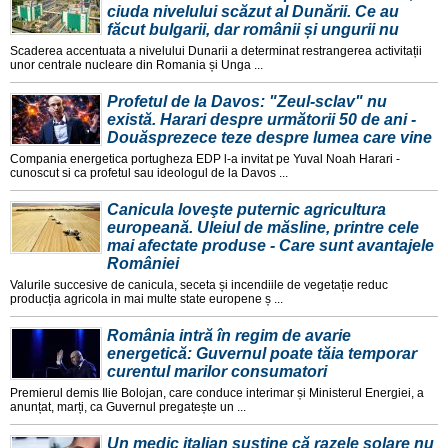
ciuda nivelului scăzut al Dunării. Ce au
făcut bulgarii, dar românii și ungurii nu
Scaderea accentuata a nivelului Dunarii a determinat restrangerea activitații
unor centrale nucleare din Romania și Unga ...
Profetul de la Davos: "Zeul-sclav" nu
există. Harari despre următorii 50 de ani -
Douăsprezece teze despre lumea care vine
Compania energetica portugheza EDP l-a invitat pe Yuval Noah Harari -
cunoscut si ca profetul sau ideologul de la Davos ...
Canicula loveşte puternic agricultura
europeană. Uleiul de măsline, printre cele
mai afectate produse - Care sunt avantajele
României
Valurile succesive de canicula, seceta și incendiile de vegetație reduc
producția agricola in mai multe state europene ș ...
România intră în regim de avarie
energetică: Guvernul poate tăia temporar
curentul marilor consumatori
Premierul demis Ilie Bolojan, care conduce interimar și Ministerul Energiei, a
anunțat, marți, ca Guvernul pregatește un ...
Un medic italian susține că razele solare nu