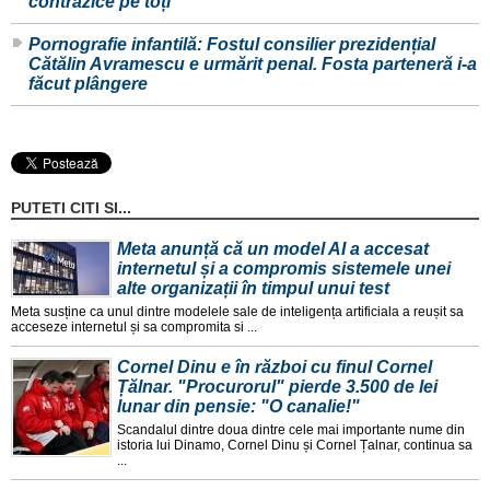
contrazice pe toți
Pornografie infantilă: Fostul consilier prezidențial
Cătălin Avramescu e urmărit penal. Fosta parteneră i-a
făcut plângere
PUTETI CITI SI...
Meta anunță că un model AI a accesat
internetul și a compromis sistemele unei
alte organizații în timpul unui test
Meta susține ca unul dintre modelele sale de inteligența artificiala a reușit sa
acceseze internetul și sa compromita si ...
Cornel Dinu e în război cu finul Cornel
Țălnar. "Procurorul" pierde 3.500 de lei
lunar din pensie: "O canalie!"
Scandalul dintre doua dintre cele mai importante nume din
istoria lui Dinamo, Cornel Dinu și Cornel Țalnar, continua sa
...