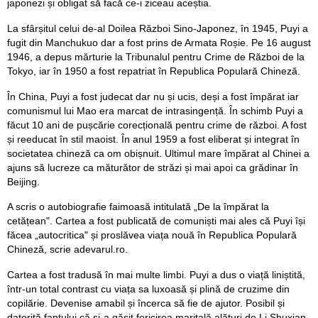
japonezi și obligat să facă ce-i ziceau aceștia.
La sfârșitul celui de-al Doilea Război Sino-Japonez, în 1945, Puyi a
fugit din Manchukuo dar a fost prins de Armata Roșie. Pe 16 august
1946, a depus mărturie la Tribunalul pentru Crime de Război de la
Tokyo, iar în 1950 a fost repatriat în Republica Populară Chineză.
În China, Puyi a fost judecat dar nu și ucis, deși a fost împărat iar
comunismul lui Mao era marcat de intrasingență. În schimb Puyi a
făcut 10 ani de pușcărie corecțională pentru crime de război. A fost
și reeducat în stil maoist. În anul 1959 a fost eliberat și integrat în
societatea chineză ca om obișnuit. Ultimul mare împărat al Chinei a
ajuns să lucreze ca măturător de străzi și mai apoi ca grădinar în
Beijing.
A scris o autobiografie faimoasă intitulată „De la împărat la
cetățean". Cartea a fost publicată de comuniști mai ales că Puyi își
făcea „autocritica" și proslăvea viața nouă în Republica Populară
Chineză, scrie adevarul.ro.
Cartea a fost tradusă în mai multe limbi. Puyi a dus o viață liniștită,
într-un total contrast cu viața sa luxoasă și plină de cruzime din
copilărie. Devenise amabil și încerca să fie de ajutor. Posibil și
datorită faptului că și-a găsit fericirea maritală alături de Li Shuxian,