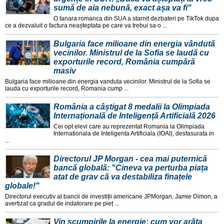
sumă de aia nebună, exact așa va fi"
O tanara romanca din SUA a starnit dezbateri pe TikTok dupa
ce a dezvaluit o factura neașteptata pe care va trebui sa o ...
Bulgaria face milioane din energia vândută
vecinilor. Ministrul de la Sofia se laudă cu
exporturile record, România cumpără
masiv
Bulgaria face milioane din energia vanduta vecinilor. Ministrul de la Sofia se
lauda cu exporturile record, Romania cump ...
România a câștigat 8 medalii la Olimpiada
Internațională de Inteligență Artificială 2026
Cei opt elevi care au reprezentat Romania la Olimpiada
Internationala de Inteligenta Artificiala (IOAI), desfasurata in
...
Directorul JP Morgan - cea mai puternică
bancă globală: "Cineva va perturba piața
atat de grav că va destabiliza finațele
globale!"
Directorul executiv al bancii de investiții americane JPMorgan, Jamie Dimon, a
avertizat ca gradul de indatorare pe pieț ...
Vin scumpirile la energie: cum vor arăta