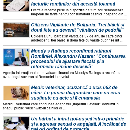
facturile românilor din această toamnă
Ofertele recente puse la dispoziție de furnizori semnaleaza
majorari de tarife pentru consumatorii casnici incepand din ...
Citizens Vigilante de Bulgaria: Trei băieți și
două fete au devenit "vânători de pedofili"
Uciderea unui barbat in varsta de 37 de ani, de catre cinci
adolescenti, trei baieti si doua fete cu varste cuprinse int ...
Moody's Ratings reconfirmă ratingul
României. Alexandru Nazare: "Continuarea
procesului de ajustare fiscală și a
reformelor rămâne decisivă"
Agenția internaționala de evaluare financiara Moody's Ratings a reconfirmat
azi ratingul suveran al Romaniei la nivelul ...
Medic veterinar, acuzat că a ucis 662 de
câini: Le punea diagnostice care nu erau
susținute cu acte și îi eutanasia
Medicul veterinar care conducea adapostul „Imperiul Cateilor", denumit in
spatiul public "Auschwitz-ul cainilor di ...
Un bărbat a intrat gol-pușcă într-o primărie
și a agresat sexual o angajată. A încălcat de
trei ori ordinul de protecție