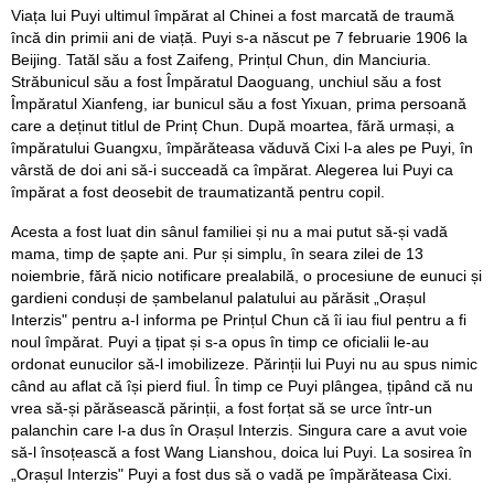
Viața lui Puyi ultimul împărat al Chinei a fost marcată de traumă
încă din primii ani de viață. Puyi s-a născut pe 7 februarie 1906 la
Beijing. Tatăl său a fost Zaifeng, Prințul Chun, din Manciuria.
Străbunicul său a fost Împăratul Daoguang, unchiul său a fost
Împăratul Xianfeng, iar bunicul său a fost Yixuan, prima persoană
care a deținut titlul de Prinț Chun. După moartea, fără urmași, a
împăratului Guangxu, împărăteasa văduvă Cixi l-a ales pe Puyi, în
vârstă de doi ani să-i succeadă ca împărat. Alegerea lui Puyi ca
împărat a fost deosebit de traumatizantă pentru copil.
Acesta a fost luat din sânul familiei și nu a mai putut să-și vadă
mama, timp de șapte ani. Pur și simplu, în seara zilei de 13
noiembrie, fără nicio notificare prealabilă, o procesiune de eunuci și
gardieni conduși de șambelanul palatului au părăsit „Orașul
Interzis" pentru a-l informa pe Prințul Chun că îi iau fiul pentru a fi
noul împărat. Puyi a țipat și s-a opus în timp ce oficialii le-au
ordonat eunucilor să-l imobilizeze. Părinții lui Puyi nu au spus nimic
când au aflat că își pierd fiul. În timp ce Puyi plângea, țipând că nu
vrea să-și părăsească părinții, a fost forțat să se urce într-un
palanchin care l-a dus în Orașul Interzis. Singura care a avut voie
să-l însoțească a fost Wang Lianshou, doica lui Puyi. La sosirea în
„Orașul Interzis" Puyi a fost dus să o vadă pe împărăteasa Cixi.