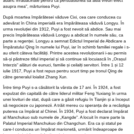
adânc înrădăcinate pentru ca persuasiunea să aibă vreun efect
asupra mea", mărturisea Puyi.
După moartea împărătesei văduve Cixi, cea care conducea cu
adevărat în China imperială era împărăteasa văduvă Longyu. În
urma revoluției din 1912, Puyi a fost nevoit să abdice. Sau mai
precis împărăteasa văduvă Longyu a abdicat în numele său, ca
parte a regenței. Longyu a semnat Edictul Imperial de Abdicare a
Împăratului Qing în numele lui Puyi, iar în schimb familiei regale i s-
au oferit câteva facilități. Printre acestea revoluționarii i-au permis
să-și păstreze titlul imperial și să continue să locuiască în „Orașul
Interzis" alături de eunuci, familie și ceilalți servitori. Între 1 și 12
iulie 1917, Puyi a fost repus pentru scurt timp pe tronul Qing de
către generalul loialist Zhang Xun.
Între timp Puyi s-a căsătorit la vârsta de 17 ani. În 1924, a fost
expulzat din capitală de către liderul militar Feng Yuxiang în urma
unei lovituri de stat, după care a găsit refugiu în Tianjin și a început
să negocieze cu japonezii. A trăit mereu cu speranța de a recâștiga
puterea ca împărat al Chinei. În 1934, Puyi a fost declarat împărat
al Manchukuo sub numele de „Kangde". A locuit în mare parte la
Palatul Imperial Manchukuo din Changchun. Era ca și statul pe
care-l conducea un împărat marionetă, urmărit îndeaproape de