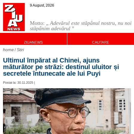
9 August, 2026
Motto: „
Adevărul este stăpânul nostru, nu noi
stăpânim adevărul
”
ZIUANEWS
CAUTARE
home
Stiri
Ultimul împărat al Chinei, ajuns
măturător pe străzi: destinul uluitor și
secretele întunecate ale lui Puyi
Postat la: 30.11.2025 |