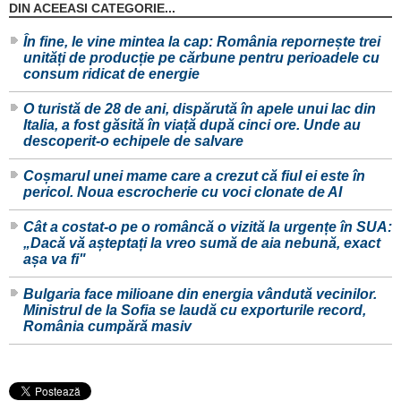
DIN ACEEASI CATEGORIE...
În fine, le vine mintea la cap: România repornește trei
unități de producție pe cărbune pentru perioadele cu
consum ridicat de energie
O turistă de 28 de ani, dispărută în apele unui lac din
Italia, a fost găsită în viață după cinci ore. Unde au
descoperit-o echipele de salvare
Coșmarul unei mame care a crezut că fiul ei este în
pericol. Noua escrocherie cu voci clonate de AI
Cât a costat-o pe o româncă o vizită la urgențe în SUA:
„Dacă vă așteptați la vreo sumă de aia nebună, exact
așa va fi"
Bulgaria face milioane din energia vândută vecinilor.
Ministrul de la Sofia se laudă cu exporturile record,
România cumpără masiv