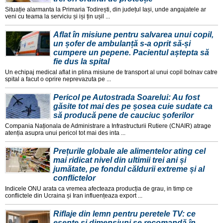
Situație alarmanta la Primaria Todirești, din județul Iași, unde angajatele ar
veni cu teama la serviciu și iși țin ușil ...
Aflat în misiune pentru salvarea unui copil,
un șofer de ambulanță s-a oprit să-și
cumpere un pepene. Pacientul aștepta să
fie dus la spital
Un echipaj medical aflat in plina misiune de transport al unui copil bolnav catre
spital a facut o oprire neprevazuta pe ...
Pericol pe Autostrada Soarelui: Au fost
găsite tot mai des pe șosea cuie sudate ca
să producă pene de cauciuc șoferilor
Compania Naționala de Administrare a Infrastructurii Rutiere (CNAIR) atrage
atenția asupra unui pericol tot mai des inta ...
Prețurile globale ale alimentelor ating cel
mai ridicat nivel din ultimii trei ani și
jumătate, pe fondul căldurii extreme și al
conflictelor
Indicele ONU arata ca vremea afecteaza producția de grau, in timp ce
conflictele din Ucraina și Iran influențeaza export ...
Riflaje din lemn pentru peretele TV: ce
esențe și dimensiuni se recomandă în