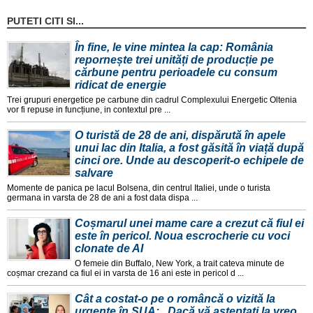
PUTETI CITI SI...
În fine, le vine mintea la cap: România
repornește trei unități de producție pe
cărbune pentru perioadele cu consum
ridicat de energie
Trei grupuri energetice pe carbune din cadrul Complexului Energetic Oltenia
vor fi repuse in funcțiune, in contextul pre ...
O turistă de 28 de ani, dispărută în apele
unui lac din Italia, a fost găsită în viață după
cinci ore. Unde au descoperit-o echipele de
salvare
Momente de panica pe lacul Bolsena, din centrul Italiei, unde o turista
germana in varsta de 28 de ani a fost data dispa ...
Coșmarul unei mame care a crezut că fiul ei
este în pericol. Noua escrocherie cu voci
clonate de AI
O femeie din Buffalo, New York, a trait cateva minute de
coșmar crezand ca fiul ei in varsta de 16 ani este in pericol d ...
Cât a costat-o pe o româncă o vizită la
urgențe în SUA: „Dacă vă așteptați la vreo