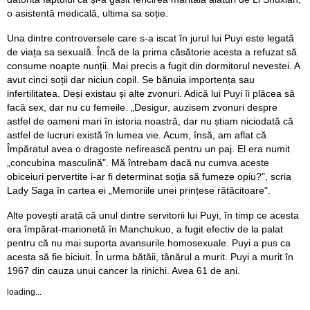
o asistentă medicală, ultima sa soție.
Una dintre controversele care s-a iscat în jurul lui Puyi este legată
de viața sa sexuală. Încă de la prima căsătorie acesta a refuzat să
consume noapte nunții. Mai precis a fugit din dormitorul nevestei. A
avut cinci soții dar niciun copil. Se bănuia importența sau
infertilitatea. Deși existau și alte zvonuri. Adică lui Puyi îi plăcea să
facă sex, dar nu cu femeile. „Desigur, auzisem zvonuri despre
astfel de oameni mari în istoria noastră, dar nu știam niciodată că
astfel de lucruri există în lumea vie. Acum, însă, am aflat că
Împăratul avea o dragoste nefirească pentru un paj. El era numit
„concubina masculină". Mă întrebam dacă nu cumva aceste
obiceiuri pervertite i-ar fi determinat soția să fumeze opiu?", scria
Lady Saga în cartea ei „Memoriile unei prințese rătăcitoare".
Alte povești arată că unul dintre servitorii lui Puyi, în timp ce acesta
era împărat-marionetă în Manchukuo, a fugit efectiv de la palat
pentru că nu mai suporta avansurile homosexuale. Puyi a pus ca
acesta să fie biciuit. În urma bătăii, tânărul a murit. Puyi a murit în
1967 din cauza unui cancer la rinichi. Avea 61 de ani.
loading...