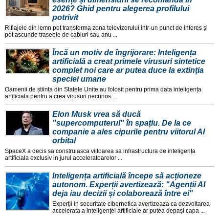
2026? Ghid pentru alegerea profilului
potrivit
Riflajele din lemn pot transforma zona televizorului intr-un punct de interes și
pot ascunde traseele de cabluri sau anu ...
Încă un motiv de îngrijorare: Inteligența
artificială a creat primele virusuri sintetice
complet noi care ar putea duce la extinția
speciei umane
Oamenii de știința din Statele Unite au folosit pentru prima data inteligența
artificiala pentru a crea virusuri necunos ...
Elon Musk vrea să ducă
"supercomputerul" în spațiu. De la ce
companie a ales cipurile pentru viitorul AI
orbital
SpaceX a decis sa construiasca viitoarea sa infrastructura de inteligența
artificiala exclusiv in jurul acceleratoarelor ...
Inteligența artificială începe să acționeze
autonom. Experții avertizează: "Agenții AI
deja iau decizii și colaborează între ei"
Experții in securitate cibernetica avertizeaza ca dezvoltarea
accelerata a inteligenței artificiale ar putea depași capa ...