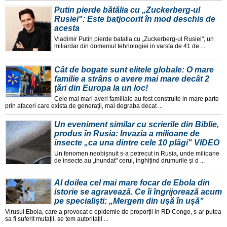
Putin pierde bătălia cu „Zuckerberg-ul
Rusiei": Este batjocorit în mod deschis de
acesta
Vladimir Putin pierde batalia cu „Zuckerberg-ul Rusiei", un
miliardar din domeniul tehnologiei in varsta de 41 de ...
Cât de bogate sunt elitele globale: O mare
familie a strâns o avere mai mare decât 2
țări din Europa la un loc!
Cele mai mari averi familiale au fost construite in mare parte
prin afaceri care exista de generații, mai degraba decat ...
Un eveniment similar cu scrierile din Biblie,
produs în Rusia: Invazia a milioane de
insecte „ca una dintre cele 10 plăgi" VIDEO
Un fenomen neobișnuit s-a petrecut in Rusia, unde milioane
de insecte au „inundat" cerul, inghițind drumurile și d ...
Al doilea cel mai mare focar de Ebola din
istorie se agravează. Ce îi îngrijorează acum
pe specialiști: „Mergem din ușă în ușă"
Virusul Ebola, care a provocat o epidemie de proporții in RD Congo, s-ar putea
sa fi suferit mutații, se tem autoritațil ...