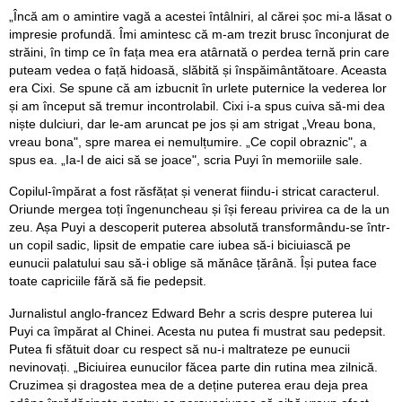
„Încă am o amintire vagă a acestei întâlniri, al cărei șoc mi-a lăsat o
impresie profundă. Îmi amintesc că m-am trezit brusc înconjurat de
străini, în timp ce în fața mea era atârnată o perdea ternă prin care
puteam vedea o față hidoasă, slăbită și înspăimântătoare. Aceasta
era Cixi. Se spune că am izbucnit în urlete puternice la vederea lor
și am început să tremur incontrolabil. Cixi i-a spus cuiva să-mi dea
niște dulciuri, dar le-am aruncat pe jos și am strigat „Vreau bona,
vreau bona", spre marea ei nemulțumire. „Ce copil obraznic", a
spus ea. „Ia-l de aici să se joace", scria Puyi în memoriile sale.
Copilul-împărat a fost răsfățat și venerat fiindu-i stricat caracterul.
Oriunde mergea toți îngenuncheau și își fereau privirea ca de la un
zeu. Așa Puyi a descoperit puterea absolută transformându-se într-
un copil sadic, lipsit de empatie care iubea să-i biciuiască pe
eunucii palatului sau să-i oblige să mănâce țărână. Își putea face
toate capriciile fără să fie pedepsit.
Jurnalistul anglo-francez Edward Behr a scris despre puterea lui
Puyi ca împărat al Chinei. Acesta nu putea fi mustrat sau pedepsit.
Putea fi sfătuit doar cu respect să nu-i maltrateze pe eunucii
nevinovați. „Biciuirea eunucilor făcea parte din rutina mea zilnică.
Cruzimea și dragostea mea de a deține puterea erau deja prea