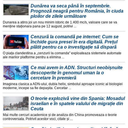
Dunărea va seca până în septembrie.
Prognoză neagră pentru România, în ciuda
ploilor de zilele următoare
Dunarea a atins joi un nou minim istoric de 1.400 mc/s, valoare care se va
menține staționara pana pe 12 august, potrivi ...
Cenzură la comandă pe internet: Cum se
închide gura presei în era digitală. Prețul
plătit pentru ca o investigație să dispară
O piața clandestina a „cenzurii la comanda" exploateaza sistemele automate
ale marilor platforme pentru a elimina ...
Ce mai avem in ADN. Structuri neobișnuite
descoperite în genomul uman la o
cercetare în premieră
Imaginea clasica a ADN-ului, dubla helix, simbolul aproape iconic al biologiei
moderne, incepe sa fie depașita. Cercetar ...
O teorie explozivă vine din Spania: Mosadul
israelian e în spatele valului de migrație din
Ceuta
Mai multe cercuri academice și de analiza din China promoveaza o teorie
controversata. Potrivit acestor voci, citate și ...