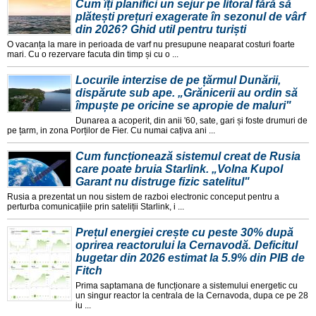
Cum îți planifici un sejur pe litoral fără să
plătești prețuri exagerate în sezonul de vârf
din 2026? Ghid util pentru turiști
O vacanța la mare in perioada de varf nu presupune neaparat costuri foarte
mari. Cu o rezervare facuta din timp și cu o ...
Locurile interzise de pe țărmul Dunării,
dispărute sub ape. „Grănicerii au ordin să
împuște pe oricine se apropie de maluri"
Dunarea a acoperit, din anii '60, sate, gari și foste drumuri de
pe țarm, in zona Porților de Fier. Cu numai cațiva ani ...
Cum funcționează sistemul creat de Rusia
care poate bruia Starlink. „Volna Kupol
Garant nu distruge fizic satelitul"
Rusia a prezentat un nou sistem de razboi electronic conceput pentru a
perturba comunicațiile prin sateliții Starlink, i ...
Prețul energiei crește cu peste 30% după
oprirea reactorului la Cernavodă. Deficitul
bugetar din 2026 estimat la 5.9% din PIB de
Fitch
Prima saptamana de funcționare a sistemului energetic cu
un singur reactor la centrala de la Cernavoda, dupa ce pe 28
iu ...