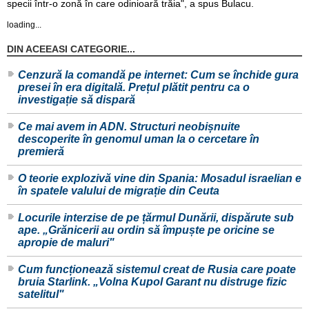
specii într-o zonă în care odinioară trăia", a spus Bulacu.
loading...
DIN ACEEASI CATEGORIE...
Cenzură la comandă pe internet: Cum se închide gura
presei în era digitală. Prețul plătit pentru ca o
investigație să dispară
Ce mai avem in ADN. Structuri neobișnuite
descoperite în genomul uman la o cercetare în
premieră
O teorie explozivă vine din Spania: Mosadul israelian e
în spatele valului de migrație din Ceuta
Locurile interzise de pe țărmul Dunării, dispărute sub
ape. „Grănicerii au ordin să împuște pe oricine se
apropie de maluri"
Cum funcționează sistemul creat de Rusia care poate
bruia Starlink. „Volna Kupol Garant nu distruge fizic
satelitul"