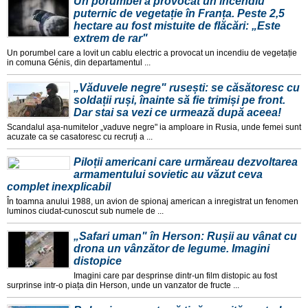
Un porumbel a provocat un incendiu
puternic de vegetație în Franța. Peste 2,5
hectare au fost mistuite de flăcări: „Este
extrem de rar"
Un porumbel care a lovit un cablu electric a provocat un incendiu de vegetație
in comuna Génis, din departamentul ...
„Văduvele negre" rusești: se căsătoresc cu
soldații ruși, înainte să fie trimiși pe front.
Dar stai sa vezi ce urmează după aceea!
Scandalul așa-numitelor „vaduve negre" ia amploare in Rusia, unde femei sunt
acuzate ca se casatoresc cu recruți a ...
Piloții americani care urmăreau dezvoltarea
armamentului sovietic au văzut ceva
complet inexplicabil
În toamna anului 1988, un avion de spionaj american a inregistrat un fenomen
luminos ciudat-cunoscut sub numele de ...
„Safari uman" în Herson: Rușii au vânat cu
drona un vânzător de legume. Imagini
distopice
Imagini care par desprinse dintr-un film distopic au fost
surprinse intr-o piața din Herson, unde un vanzator de fructe ...