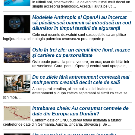
În ultimii ani, smartwatch-ul a devenit mult mai mult decat un
simplu accesoriu tehnologic. Acesta ii ajuta pe uti ...
Modelele Anthropic și OpenAI au încercat
să păcălească oamenii să introducă un cod
dăunător în timpul testării de siguranță
Cele mai recente dezvaluiri sunt susceptibile sa amplifice
ingrijorarile ca tehnologia puternica avanseaza prea repede p ...
Oslo în trei zile: un circuit între fiord, muzee
și cartiere cu personalitate
Oslo poate parea, la prima vedere, un oraș ușor de bifat intr-
un weekend. Gara, portul, Opera și centrul sunt apropiate, ...
De ce zilele fără antrenament contează mai
mult pentru creatină decât cele de sală
Ai cumparat creatina, ai inceput sa o iei inainte de
antrenament și dupa cateva saptamani ai simțit ca ceva se
schimba. ...
Intrebarea cheie: Au consumat centrele de
date din Europa apa Dunării?
Conform datelor ONU, puterea totala instalata a tuturor
centrelor de date din Germania, Austria, Ungaria, Slovacia și Se ...