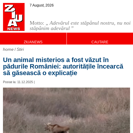
7 August, 2026
Motto: „
Adevărul este stăpânul nostru, nu noi
stăpânim adevărul
”
ZIUANEWS
CAUTARE
home
Stiri
Un animal misterios a fost văzut în
pădurile României: autoritățile încearcă
să găsească o explicație
Postat la: 11.12.2025 |