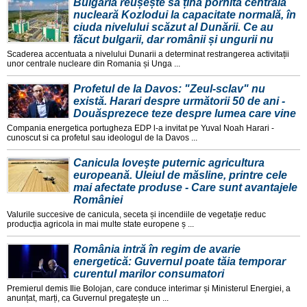
Bulgaria reușește să țină pornită centrala
nucleară Kozlodui la capacitate normală, în
ciuda nivelului scăzut al Dunării. Ce au
făcut bulgarii, dar românii și ungurii nu
Scaderea accentuata a nivelului Dunarii a determinat restrangerea activitații
unor centrale nucleare din Romania și Unga ...
Profetul de la Davos: "Zeul-sclav" nu
există. Harari despre următorii 50 de ani -
Douăsprezece teze despre lumea care vine
Compania energetica portugheza EDP l-a invitat pe Yuval Noah Harari -
cunoscut si ca profetul sau ideologul de la Davos ...
Canicula loveşte puternic agricultura
europeană. Uleiul de măsline, printre cele
mai afectate produse - Care sunt avantajele
României
Valurile succesive de canicula, seceta și incendiile de vegetație reduc
producția agricola in mai multe state europene ș ...
România intră în regim de avarie
energetică: Guvernul poate tăia temporar
curentul marilor consumatori
Premierul demis Ilie Bolojan, care conduce interimar și Ministerul Energiei, a
anunțat, marți, ca Guvernul pregatește un ...