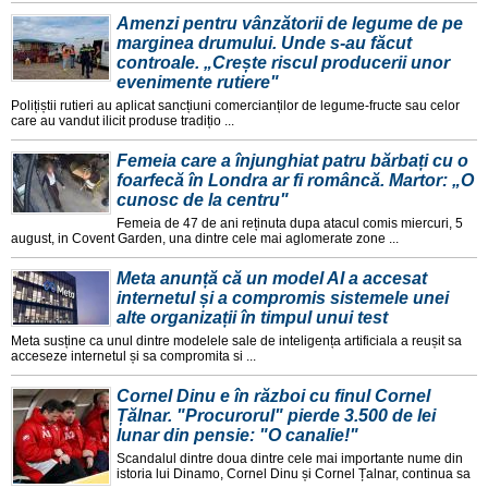
Amenzi pentru vânzătorii de legume de pe
marginea drumului. Unde s-au făcut
controale. „Crește riscul producerii unor
evenimente rutiere"
Polițiștii rutieri au aplicat sancțiuni comercianților de legume-fructe sau celor
care au vandut ilicit produse tradițio ...
Femeia care a înjunghiat patru bărbați cu o
foarfecă în Londra ar fi româncă. Martor: „O
cunosc de la centru"
Femeia de 47 de ani reținuta dupa atacul comis miercuri, 5
august, in Covent Garden, una dintre cele mai aglomerate zone ...
Meta anunță că un model AI a accesat
internetul și a compromis sistemele unei
alte organizații în timpul unui test
Meta susține ca unul dintre modelele sale de inteligența artificiala a reușit sa
acceseze internetul și sa compromita si ...
Cornel Dinu e în război cu finul Cornel
Țălnar. "Procurorul" pierde 3.500 de lei
lunar din pensie: "O canalie!"
Scandalul dintre doua dintre cele mai importante nume din
istoria lui Dinamo, Cornel Dinu și Cornel Țalnar, continua sa