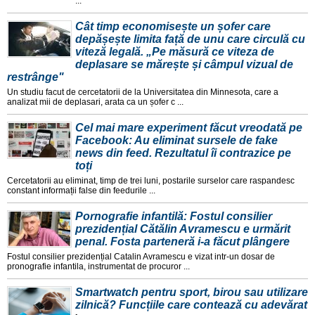
...
Cât timp economisește un șofer care
depășește limita față de unu care circulă cu
viteză legală. „Pe măsură ce viteza de
deplasare se mărește și câmpul vizual de
restrânge"
Un studiu facut de cercetatorii de la Universitatea din Minnesota, care a
analizat mii de deplasari, arata ca un șofer c ...
Cel mai mare experiment făcut vreodată pe
Facebook: Au eliminat sursele de fake
news din feed. Rezultatul îi contrazice pe
toți
Cercetatorii au eliminat, timp de trei luni, postarile surselor care raspandesc
constant informații false din feedurile ...
Pornografie infantilă: Fostul consilier
prezidențial Cătălin Avramescu e urmărit
penal. Fosta parteneră i-a făcut plângere
Fostul consilier prezidențial Catalin Avramescu e vizat intr-un dosar de
pronografie infantila, instrumentat de procuror ...
Smartwatch pentru sport, birou sau utilizare
zilnică? Funcțiile care contează cu adevărat