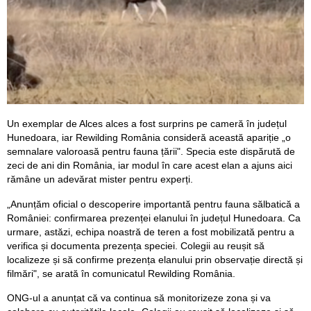
Un exemplar de Alces alces a fost surprins pe cameră în județul
Hunedoara, iar Rewilding România consideră această apariție „o
semnalare valoroasă pentru fauna țării". Specia este dispărută de
zeci de ani din România, iar modul în care acest elan a ajuns aici
rămâne un adevărat mister pentru experți.
„Anunțăm oficial o descoperire importantă pentru fauna sălbatică a
României: confirmarea prezenței elanului în județul Hunedoara. Ca
urmare, astăzi, echipa noastră de teren a fost mobilizată pentru a
verifica și documenta prezența speciei. Colegii au reușit să
localizeze și să confirme prezența elanului prin observație directă și
filmări", se arată în comunicatul Rewilding România.
ONG-ul a anunțat că va continua să monitorizeze zona și va