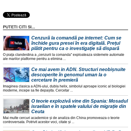
PUTETI CITI SI...
Cenzură la comandă pe internet: Cum se
închide gura presei în era digitală. Prețul
plătit pentru ca o investigație să dispară
O piața clandestina a „cenzurii la comanda" exploateaza sistemele automate
ale marilor platforme pentru a elimina ...
Ce mai avem in ADN. Structuri neobișnuite
descoperite în genomul uman la o
cercetare în premieră
Imaginea clasica a ADN-ului, dubla helix, simbolul aproape iconic al biologiei
moderne, incepe sa fie depașita. Cercetar ...
O teorie explozivă vine din Spania: Mosadul
israelian e în spatele valului de migrație din
Ceuta
Mai multe cercuri academice și de analiza din China promoveaza o teorie
controversata. Potrivit acestor voci, citate și ...