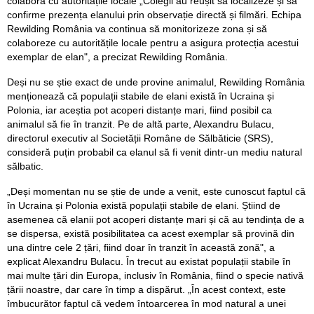
colabora cu autoritățile locale „Colegii au reușit să localizeze și să
confirme prezența elanului prin observație directă și filmări. Echipa
Rewilding România va continua să monitorizeze zona și să
colaboreze cu autoritățile locale pentru a asigura protecția acestui
exemplar de elan", a precizat Rewilding România.
Deși nu se știe exact de unde provine animalul, Rewilding România
menționează că populații stabile de elani există în Ucraina și
Polonia, iar aceștia pot acoperi distanțe mari, fiind posibil ca
animalul să fie în tranzit. Pe de altă parte, Alexandru Bulacu,
directorul executiv al Societății Române de Sălbăticie (SRS),
consideră puțin probabil ca elanul să fi venit dintr-un mediu natural
sălbatic.
„Deși momentan nu se știe de unde a venit, este cunoscut faptul că
în Ucraina și Polonia există populații stabile de elani. Știind de
asemenea că elanii pot acoperi distanțe mari și că au tendința de a
se dispersa, există posibilitatea ca acest exemplar să provină din
una dintre cele 2 țări, fiind doar în tranzit în această zonă", a
explicat Alexandru Bulacu. În trecut au existat populații stabile în
mai multe țări din Europa, inclusiv în România, fiind o specie nativă
țării noastre, dar care în timp a dispărut. „În acest context, este
îmbucurător faptul că vedem întoarcerea în mod natural a unei