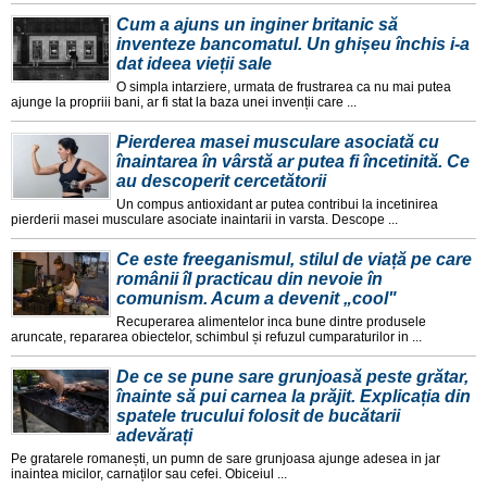
Cum a ajuns un inginer britanic să
inventeze bancomatul. Un ghișeu închis i-a
dat ideea vieții sale
O simpla intarziere, urmata de frustrarea ca nu mai putea
ajunge la propriii bani, ar fi stat la baza unei invenții care ...
Pierderea masei musculare asociată cu
înaintarea în vârstă ar putea fi încetinită. Ce
au descoperit cercetătorii
Un compus antioxidant ar putea contribui la incetinirea
pierderii masei musculare asociate inaintarii in varsta. Descope ...
Ce este freeganismul, stilul de viață pe care
românii îl practicau din nevoie în
comunism. Acum a devenit „cool"
Recuperarea alimentelor inca bune dintre produsele
aruncate, repararea obiectelor, schimbul și refuzul cumparaturilor in ...
De ce se pune sare grunjoasă peste grătar,
înainte să pui carnea la prăjit. Explicația din
spatele trucului folosit de bucătarii
adevărați
Pe gratarele romanești, un pumn de sare grunjoasa ajunge adesea in jar
inaintea micilor, carnaților sau cefei. Obiceiul ...