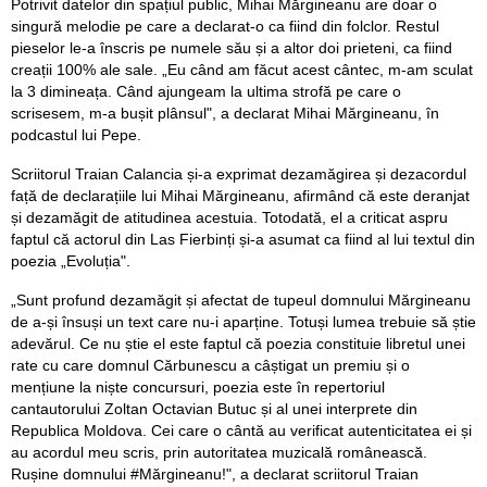
Potrivit datelor din spațiul public, Mihai Mărgineanu are doar o
singură melodie pe care a declarat-o ca fiind din folclor. Restul
pieselor le-a înscris pe numele său și a altor doi prieteni, ca fiind
creații 100% ale sale. „Eu când am făcut acest cântec, m-am sculat
la 3 dimineața. Când ajungeam la ultima strofă pe care o
scrisesem, m-a bușit plânsul", a declarat Mihai Mărgineanu, în
podcastul lui Pepe.
Scriitorul Traian Calancia și-a exprimat dezamăgirea și dezacordul
față de declarațiile lui Mihai Mărgineanu, afirmând că este deranjat
și dezamăgit de atitudinea acestuia. Totodată, el a criticat aspru
faptul că actorul din Las Fierbinți și-a asumat ca fiind al lui textul din
poezia „Evoluția".
„Sunt profund dezamăgit și afectat de tupeul domnului Mărgineanu
de a-și însuși un text care nu-i aparține. Totuși lumea trebuie să știe
adevărul. Ce nu știe el este faptul că poezia constituie libretul unei
rate cu care domnul Cărbunescu a câștigat un premiu și o
mențiune la niște concursuri, poezia este în repertoriul
cantautorului Zoltan Octavian Butuc și al unei interprete din
Republica Moldova. Cei care o cântă au verificat autenticitatea ei și
au acordul meu scris, prin autoritatea muzicală românească.
Rușine domnului #Mărgineanu!", a declarat scriitorul Traian