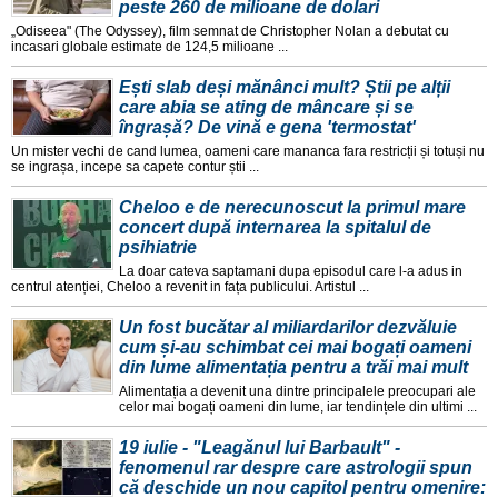
peste 260 de milioane de dolari
„Odiseea" (The Odyssey), film semnat de Christopher Nolan a debutat cu
incasari globale estimate de 124,5 milioane ...
Ești slab deși mănânci mult? Știi pe alții
care abia se ating de mâncare și se
îngrașă? De vină e gena 'termostat'
Un mister vechi de cand lumea, oameni care mananca fara restricții și totuși nu
se ingrașa, incepe sa capete contur știi ...
Cheloo e de nerecunoscut la primul mare
concert după internarea la spitalul de
psihiatrie
La doar cateva saptamani dupa episodul care l-a adus in
centrul atenției, Cheloo a revenit in fața publicului. Artistul ...
Un fost bucătar al miliardarilor dezvăluie
cum și-au schimbat cei mai bogați oameni
din lume alimentația pentru a trăi mai mult
Alimentația a devenit una dintre principalele preocupari ale
celor mai bogați oameni din lume, iar tendințele din ultimi ...
19 iulie - "Leagănul lui Barbault" -
fenomenul rar despre care astrologii spun
că deschide un nou capitol pentru omenire: