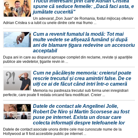
Trucul interesant prin care Adrian Cristea
spune că seduce femeile: „Dacă faci asta, e
jumătate cucerită"
Un adevarat „Don Juan" de Romania, fostul mijlocaș ofensiv
Adrian Cristea s-a iubit cu unele dintre cele mai frumo ...
Cum a revenit fumatul la modă: Tot mai
multe vedete se afișează fumând și după
ani de blamare țigara redevine un accesoriu
acceptabil
Dupa ani in care au disparut aproape complet din reclame, reviste și aparițiile
publice ale vedetelor, țigarile revin in ...
Cum ne păcălește memoria: creierul poate
rescrie trecutul și crea amintiri false. De ce
uiți ce ai de făcut când intri într-o cameră
Memoria nu pastreaza trecutul sub forma unei inregistrari
perfecte, care poate fi redata oricand fara modificari. Creier ...
Datele de contact ale Angelinei Jolie,
Robert De Niro și Martin Scorsese au fost
puse pe internet. Exista un dosar care
colecta informații despre telefoanele lor
Datele de contact asociate unora dintre cele mai cunoscute nume de la
Hollywood ar fi fost accesibile public pe internet ...