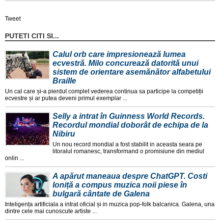
Tweet
PUTETI CITI SI...
Calul orb care impresionează lumea
ecvestră. Milo concurează datorită unui
sistem de orientare asemănător alfabetului
Braille
Un cal care și-a pierdut complet vederea continua sa participe la competiții
ecvestre și ar putea deveni primul exemplar ...
Selly a intrat în Guinness World Records.
Recordul mondial doborât de echipa de la
Nibiru
Un nou record mondial a fost stabilit in aceasta seara pe
litoralul romanesc, transformand o promisiune din mediul
onlin ...
A apărut maneaua despre ChatGPT. Costi
Ioniță a compus muzica noii piese în
bulgară cântate de Galena
Inteligența artificiala a intrat oficial și in muzica pop-folk balcanica. Galena, una
dintre cele mai cunoscute artiste ...