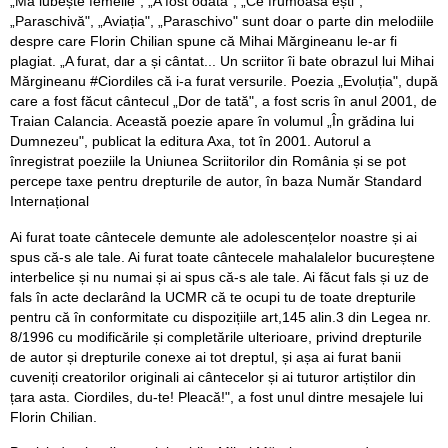
„Mă iubește femeile", „A fost odată", „Ce frumoasă ești",
„Paraschivă", „Aviația", „Paraschivo" sunt doar o parte din melodiile
despre care Florin Chilian spune că Mihai Mărgineanu le-ar fi
plagiat. „A furat, dar a și cântat... Un scriitor îi bate obrazul lui Mihai
Mărgineanu #Ciordiles că i-a furat versurile. Poezia „Evoluția", după
care a fost făcut cântecul „Dor de tată", a fost scris în anul 2001, de
Traian Calancia. Această poezie apare în volumul „În grădina lui
Dumnezeu", publicat la editura Axa, tot în 2001. Autorul a
înregistrat poeziile la Uniunea Scriitorilor din România și se pot
percepe taxe pentru drepturile de autor, în baza Număr Standard
Internațional
Ai furat toate cântecele demunte ale adolescențelor noastre și ai
spus că-s ale tale. Ai furat toate cântecele mahalalelor bucureștene
interbelice și nu numai și ai spus că-s ale tale. Ai făcut fals și uz de
fals în acte declarând la UCMR că te ocupi tu de toate drepturile
pentru că în conformitate cu dispozițiile art,145 alin.3 din Legea nr.
8/1996 cu modificările și completările ulterioare, privind drepturile
de autor și drepturile conexe ai tot dreptul, și așa ai furat banii
cuveniți creatorilor originali ai cântecelor și ai tuturor artiștilor din
țara asta. Ciordiles, du-te! Pleacă!", a fost unul dintre mesajele lui
Florin Chilian.