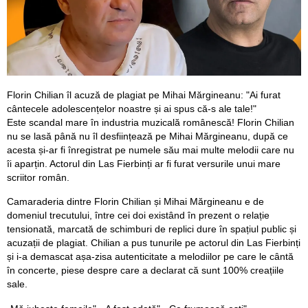
Florin Chilian îl acuză de plagiat pe Mihai Mărgineanu: "Ai furat
cântecele adolescențelor noastre și ai spus că-s ale tale!"
Este scandal mare în industria muzicală românescă! Florin Chilian
nu se lasă până nu îl desființează pe Mihai Mărgineanu, după ce
acesta și-ar fi înregistrat pe numele său mai multe melodii care nu
îi aparțin. Actorul din Las Fierbinți ar fi furat versurile unui mare
scriitor român.
Camaraderia dintre Florin Chilian și Mihai Mărgineanu e de
domeniul trecutului, între cei doi existând în prezent o relație
tensionată, marcată de schimburi de replici dure în spațiul public și
acuzații de plagiat. Chilian a pus tunurile pe actorul din Las Fierbinți
și i-a demascat așa-zisa autenticitate a melodiilor pe care le cântă
în concerte, piese despre care a declarat că sunt 100% creațiile
sale.