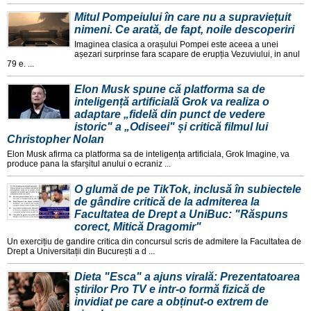
Mitul Pompeiului în care nu a supraviețuit
nimeni. Ce arată, de fapt, noile descoperiri
Imaginea clasica a orașului Pompei este aceea a unei
așezari surprinse fara scapare de erupția Vezuviului, in anul
79 e. ...
Elon Musk spune că platforma sa de
inteligență artificială Grok va realiza o
adaptare „fidelă din punct de vedere
istoric" a „Odiseei" și critică filmul lui
Christopher Nolan
Elon Musk afirma ca platforma sa de inteligența artificiala, Grok Imagine, va
produce pana la sfarșitul anului o ecraniz ...
O glumă de pe TikTok, inclusă în subiectele
de gândire critică de la admiterea la
Facultatea de Drept a UniBuc: "Răspuns
corect, Mitică Dragomir"
Un exercițiu de gandire critica din concursul scris de admitere la Facultatea de
Drept a Universitații din București a d ...
Dieta "Esca" a ajuns virală: Prezentatoarea
știrilor Pro TV e intr-o formă fizică de
invidiat pe care a obținut-o extrem de