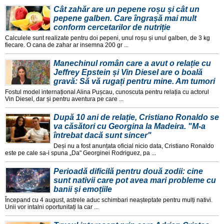
Cât zahăr are un pepene roșu și cât un
pepene galben. Care îngrașă mai mult
conform cercetarilor de nutriție
Calculele sunt realizate pentru doi pepeni, unul roșu și unul galben, de 3 kg
fiecare. O cana de zahar ar insemna 200 gr ...
Manechinul român care a avut o relație cu
Jeffrey Epstein și Vin Diesel are o boală
gravă: Să vă rugați pentru mine. Am tumori
Fostul model internațional Alina Pușcau, cunoscuta pentru relația cu actorul
Vin Diesel, dar și pentru aventura pe care ...
După 10 ani de relație, Cristiano Ronaldo se
va căsători cu Georgina la Madeira. "M-a
întrebat dacă sunt sincer"
Deși nu a fost anunțata oficial nicio data, Cristiano Ronaldo
este pe cale sa-i spuna „Da" Georginei Rodriguez, pa ...
Perioadă dificilă pentru două zodii: cine
sunt nativii care pot avea mari probleme cu
banii și emoțiile
Începand cu 4 august, astrele aduc schimbari neașteptate pentru mulți nativi.
Unii vor intalni oportunitați la car ...