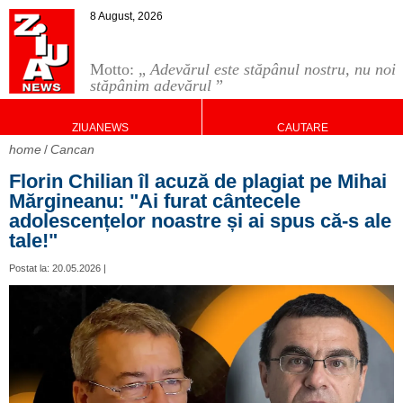
8 August, 2026
Motto: „
Adevărul este stăpânul nostru, nu noi
stăpânim adevărul
”
ZIUANEWS
CAUTARE
home
Cancan
Florin Chilian îl acuză de plagiat pe Mihai
Mărgineanu: "Ai furat cântecele
adolescențelor noastre și ai spus că-s ale
tale!"
Postat la: 20.05.2026 |