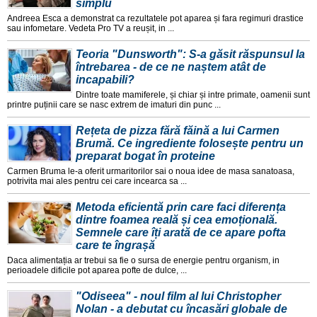
simplu
Andreea Esca a demonstrat ca rezultatele pot aparea și fara regimuri drastice
sau infometare. Vedeta Pro TV a reușit, in ...
Teoria "Dunsworth": S-a găsit răspunsul la
întrebarea - de ce ne naștem atât de
incapabili?
Dintre toate mamiferele, și chiar și intre primate, oamenii sunt
printre puținii care se nasc extrem de imaturi din punc ...
Rețeta de pizza fără făină a lui Carmen
Brumă. Ce ingrediente folosește pentru un
preparat bogat în proteine
Carmen Bruma le-a oferit urmaritorilor sai o noua idee de masa sanatoasa,
potrivita mai ales pentru cei care incearca sa ...
Metoda eficientă prin care faci diferența
dintre foamea reală și cea emoțională.
Semnele care îți arată de ce apare pofta
care te îngrașă
Daca alimentația ar trebui sa fie o sursa de energie pentru organism, in
perioadele dificile pot aparea pofte de dulce, ...
"Odiseea" - noul film al lui Christopher
Nolan - a debutat cu încasări globale de