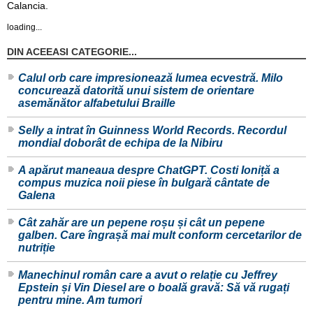
Calancia.
loading...
DIN ACEEASI CATEGORIE...
Calul orb care impresionează lumea ecvestră. Milo
concurează datorită unui sistem de orientare
asemănător alfabetului Braille
Selly a intrat în Guinness World Records. Recordul
mondial doborât de echipa de la Nibiru
A apărut maneaua despre ChatGPT. Costi Ioniță a
compus muzica noii piese în bulgară cântate de
Galena
Cât zahăr are un pepene roșu și cât un pepene
galben. Care îngrașă mai mult conform cercetarilor de
nutriție
Manechinul român care a avut o relație cu Jeffrey
Epstein și Vin Diesel are o boală gravă: Să vă rugați
pentru mine. Am tumori