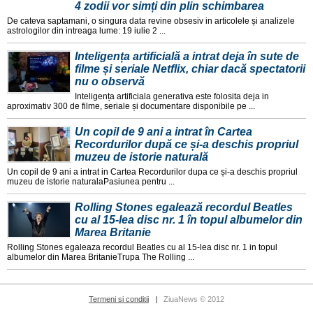
4 zodii vor simți din plin schimbarea
De cateva saptamani, o singura data revine obsesiv in articolele și analizele
astrologilor din intreaga lume: 19 iulie 2 ...
Inteligența artificială a intrat deja în sute de
filme și seriale Netflix, chiar dacă spectatorii
nu o observă
Inteligența artificiala generativa este folosita deja in
aproximativ 300 de filme, seriale și documentare disponibile pe ...
Un copil de 9 ani a intrat în Cartea
Recordurilor după ce și-a deschis propriul
muzeu de istorie naturală
Un copil de 9 ani a intrat in Cartea Recordurilor dupa ce și-a deschis propriul
muzeu de istorie naturalaPasiunea pentru ...
Rolling Stones egalează recordul Beatles
cu al 15-lea disc nr. 1 în topul albumelor din
Marea Britanie
Rolling Stones egaleaza recordul Beatles cu al 15-lea disc nr. 1 in topul
albumelor din Marea BritanieTrupa The Rolling ...
Termeni si conditii
ZiuaNews © 2012