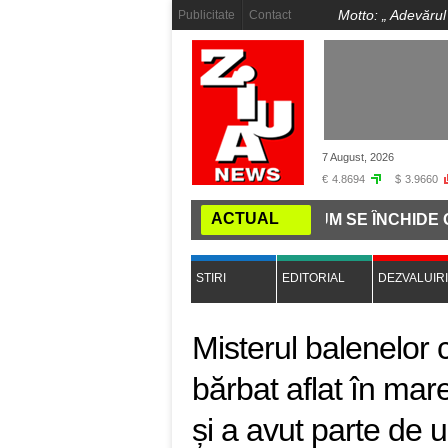
Motto: „
Adevărul
Publicitate
Contact
7 August, 2026
€
4.8694
$
3.9660
ACTUAL
Ă LA COMANDĂ PE INTERNET: CUM SE ÎNCHIDE GURA PR
STIRI
EDITORIAL
DEZVALUIRI
Misterul balenelor 
bărbat aflat în mare 
și a avut parte de 