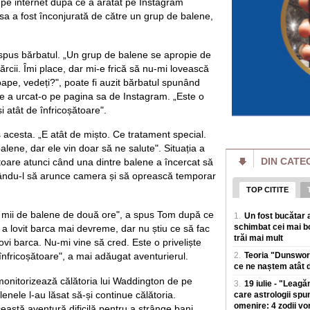
al pe internet după ce a arătat pe Instagram
Locurile interzise
a a fost înconjurată de către un grup de balene,
„Grănicerii au ord
maluri"
Dunarea a acoperit, 
pe țarm, in zona Po
 spus bărbatul. „Un grup de balene se apropie de
devreme, aceste a
bărcii. Îmi place, dar mi-e frică să nu-mi lovească
ape, vedeți?", poate fi auzit bărbatul spunând
Cum funcționează 
bruia Starlink. „V
are a urcat-o pe pagina sa de Instagram. „Este o
satelitul"
și atât de înfricoșătoare".
Rusia a prezentat 
conceput pentru a pe
 acesta. „E atât de mișto. Ce tratament special.
in loc sa atace ter
lene, dar ele vin doar să ne salute". Situația a
DIN CATE
toare atunci când una dintre balene a încercat să
Prețul energiei c
reactorului la Cer
țându-l să arunce camera și să oprească temporar
estimat la 5.9% di
TOP CITITE
Prima saptamana de
singur reactor la 
e mii de balene de două ore", a spus Tom după ce
1.
Un fost bucătar a
iulie unitatea 1 a fo
schimbat cei mai bo
 a lovit barca mai devreme, dar nu știu ce să fac
trăi mai mult
Amenzi pentru vân
ovi barca. Nu-mi vine să cred. Este o priveliște
drumului. Unde s-a
 înfricoșătoare", a mai adăugat aventurierul.
2.
Teoria "Dunswort
producerii unor e
ce ne naștem atât d
Polițiștii rutieri a
 monitorizează călătoria lui Waddington de pe
fructe sau celor ca
3.
19 iulie - "Leagă
lenele l-au lăsat să-și continue călătoria.
de sezon, dupa ce
care astrologii spu
omenire: 4 zodii vo
astă aventură dificilă pentru a strânge bani