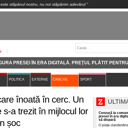
 este stăpânul nostru, nu noi stăpânim adevărul
”
ESEI ÎN ERA DIGITALĂ. PREȚUL PLĂTIT PENTRU CA O
POLITICA
EXTERNE
CANCAN
SPORT
care înoată în cerc. Un
ULTIM
s-a trezit în mijlocul lor
Cenzură la comand
presei în era digit
un șoc
să dispară
O piața clandestin