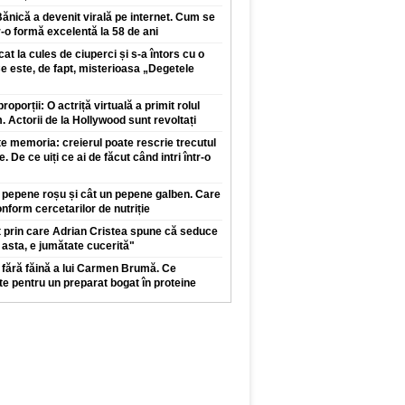
Bănică a devenit virală pe internet. Cum se
r-o formă excelentă la 58 de ani
t la cules de ciuperci și s-a întors cu o
e este, de fapt, misterioasa „Degetele
oporții: O actriță virtuală a primit rolul
lm. Actorii de la Hollywood sunt revoltați
 memoria: creierul poate rescrie trecutul
e. De ce uiți ce ai de făcut când intri într-o
 pepene roșu și cât un pepene galben. Care
nform cercetarilor de nutriție
t prin care Adrian Cristea spune că seduce
 asta, e jumătate cucerită"
 fără făină a lui Carmen Brumă. Ce
te pentru un preparat bogat în proteine