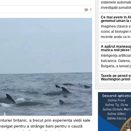
sistemele automate
investigații jurnalis
0
Ce mai avem in AD
genomul uman la o
Imaginea clasica a
iconic al biologiei
recente arata ca in 
A apărut maneaua
muzica noii piese 
Inteligența artificia
balcanica. Galena, 
Bulgaria, a lansat 
Taxele pe pensii și
Washington printr
Un Acord de impru
aprilie prin ministr
condiționeaza finan
O teorie explozivă
spatele valului de
Mai multe cercuri 
promoveaza o teorie
rier britanic, a trecut prin experiența vieții sale
și analizate de El 
 navigat pentru a strânge bani pentru o cauză