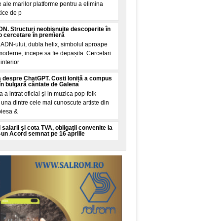
 ale marilor platforme pentru a elimina
tice de p
N. Structuri neobișnuite descoperite în
 cercetare în premieră
 ADN-ului, dubla helix, simbolul aproape
 moderne, incepe sa fie depașita. Cercetari
interior
 despre ChatGPT. Costi Ioniță a compus
în bulgară cântate de Galena
la a intrat oficial și in muzica pop-folk
una dintre cele mai cunoscute artiste din
piesa &
 salarii și cota TVA, obligații convenite la
-un Acord semnat pe 16 aprilie
mut financiar semnat de Romania pe 16
ul Finanțelor și ratificat joi de Parlament
țarea țarii
 vine din Spania: Mosadul israelian e în
 migrație din Ceuta
academice și de analiza din China
 controversata. Potrivit acestor voci, citate
Mundo, servici