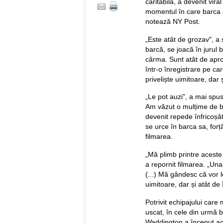
caritabilă, a devenit vir
momentul în care barca s
notează NY Post.
„Este atât de grozav", a
barcă, se joacă în jurul 
cârma. Sunt atât de apro
într-o înregistrare pe c
priveliște uimitoare, dar 
„Le pot auzi", a mai spus
Am văzut o mulțime de ba
devenit repede înfricoșă
se urce în barca sa, for
filmarea.
„Mă plimb printre acest
a repornit filmarea. „Una
(...) Mă gândesc că vor l
uimitoare, dar și atât de
Potrivit echipajului care
uscat, în cele din urmă b
Waddington a început ace