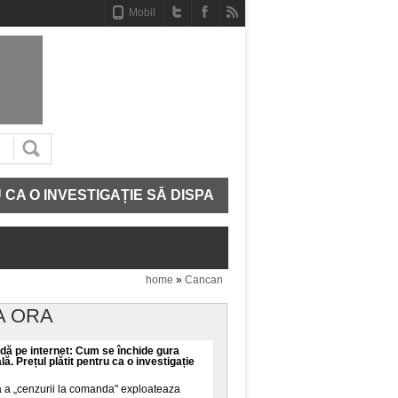
Mobil
 INVESTIGAȚIE SĂ DISPARĂ
CE MAI AVEM IN ADN. 
home
»
Cancan
A ORA
ă pe internet: Cum se închide gura
ală. Prețul plătit pentru ca o investigație
a a „cenzurii la comanda" exploateaza