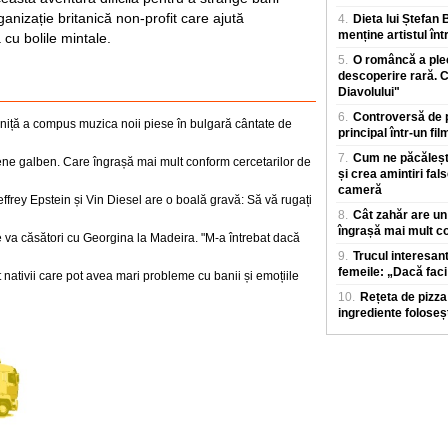
anizație britanică non-profit care ajută
4.
Dieta lui Ștefan 
menține artistul înt
cu bolile mintale.
5.
O româncă a pleca
descoperire rară. C
Diavolului"
6.
Controversă de pr
iță a compus muzica noii piese în bulgară cântate de
principal într-un fi
7.
Cum ne păcălește
ne galben. Care îngrașă mai mult conform cercetarilor de
și crea amintiri fals
cameră
ffrey Epstein și Vin Diesel are o boală gravă: Să vă rugați
8.
Cât zahăr are un
îngrașă mai mult co
 va căsători cu Georgina la Madeira. "M-a întrebat dacă
9.
Trucul interesan
femeile: „Dacă faci
t nativii care pot avea mari probleme cu banii și emoțiile
10.
Rețeta de pizza
ingrediente foloseș