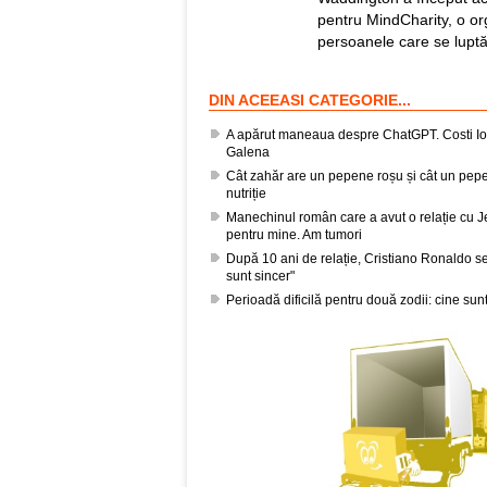
pentru MindCharity, o org
persoanele care se luptă 
DIN ACEEASI CATEGORIE...
A apărut maneaua despre ChatGPT. Costi Ion
Galena
Cât zahăr are un pepene roșu și cât un pepe
nutriție
Manechinul român care a avut o relație cu Je
pentru mine. Am tumori
După 10 ani de relație, Cristiano Ronaldo se
sunt sincer"
Perioadă dificilă pentru două zodii: cine sun