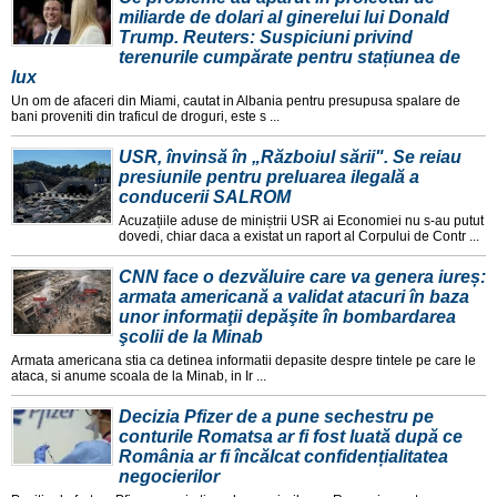
miliarde de dolari al ginerelui lui Donald
Trump. Reuters: Suspiciuni privind
terenurile cumpărate pentru stațiunea de
lux
Un om de afaceri din Miami, cautat in Albania pentru presupusa spalare de
bani proveniti din traficul de droguri, este s ...
USR, învinsă în „Războiul sării". Se reiau
presiunile pentru preluarea ilegală a
conducerii SALROM
Acuzațiile aduse de miniștrii USR ai Economiei nu s-au putut
dovedi, chiar daca a existat un raport al Corpului de Contr ...
CNN face o dezvăluire care va genera iureș:
armata americană a validat atacuri în baza
unor informaţii depăşite în bombardarea
şcolii de la Minab
Armata americana stia ca detinea informatii depasite despre tintele pe care le
ataca, si anume scoala de la Minab, in Ir ...
Decizia Pfizer de a pune sechestru pe
conturile Romatsa ar fi fost luată după ce
România ar fi încălcat confidențialitatea
negocierilor