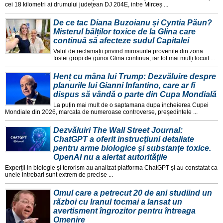
cei 18 kilometri ai drumului județean DJ 204E, intre Mirceș ...
De ce tac Diana Buzoianu și Cyntia Păun?
Misterul bălților toxice de la Glina care
continuă să afecteze sudul Capitalei
Valul de reclamații privind mirosurile provenite din zona
fostei gropi de gunoi Glina continua, iar tot mai mulți locuit ...
Henț cu mâna lui Trump: Dezvăluire despre
planurile lui Gianni Infantino, care ar fi
dispus să vândă o parte din Cupa Mondială
La puțin mai mult de o saptamana dupa incheierea Cupei
Mondiale din 2026, marcata de numeroase controverse, președintele ...
Dezvăluiri The Wall Street Journal:
ChatGPT a oferit instrucțiuni detaliate
pentru arme biologice și substanțe toxice.
OpenAI nu a alertat autoritățile
Experții in biologie și terorism au analizat platforma ChatGPT și au constatat ca
unele intrebari sunt extrem de precise ...
Omul care a petrecut 20 de ani studiind un
război cu Iranul tocmai a lansat un
avertisment îngrozitor pentru întreaga
Omenire