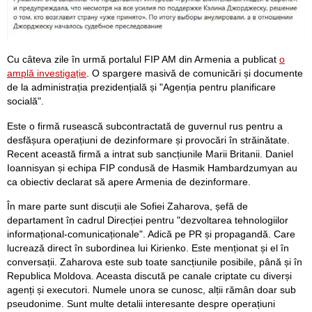
Cu câteva zile în urmă portalul FIP AM din Armenia a publicat
o
amplă investigație
. O spargere masivă de comunicări și documente
de la administrația prezidențială și "Agenția pentru planificare
socială".
Este o firmă rusească subcontractată de guvernul rus pentru a
desfășura operațiuni de dezinformare și provocări în străinătate.
Recent această firmă a intrat sub sancțiunile Marii Britanii. Daniel
Ioannisyan și echipa FIP condusă de Hasmik Hambardzumyan au
ca obiectiv declarat să apere Armenia de dezinformare.
În mare parte sunt discuții ale Sofiei Zaharova, șefă de
departament în cadrul Direcției pentru "dezvoltarea tehnologiilor
informațional-comunicaționale". Adică pe PR și propagandă. Care
lucrează direct în subordinea lui Kirienko. Este menționat și el în
conversații. Zaharova este sub toate sancțiunile posibile, până și în
Republica Moldova. Aceasta discută pe canale criptate cu diverși
agenți și executori. Numele unora se cunosc, alții rămân doar sub
pseudonime. Sunt multe detalii interesante despre operațiuni