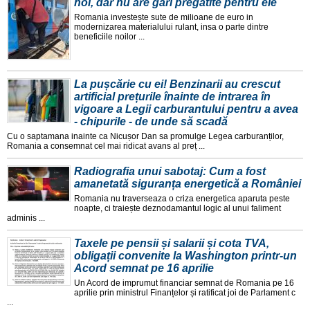
noi, dar nu are gări pregătite pentru ele
Romania investește sute de milioane de euro in
modernizarea materialului rulant, insa o parte dintre
beneficiile noilor ...
La pușcărie cu ei! Benzinarii au crescut
artificial prețurile înainte de intrarea în
vigoare a Legii carburantului pentru a avea
- chipurile - de unde să scadă
Cu o saptamana inainte ca Nicușor Dan sa promulge Legea carburanților,
Romania a consemnat cel mai ridicat avans al preț ...
Radiografia unui sabotaj: Cum a fost
amanetată siguranța energetică a României
Romania nu traverseaza o criza energetica aparuta peste
noapte, ci traiește deznodamantul logic al unui faliment
adminis ...
Taxele pe pensii și salarii și cota TVA,
obligații convenite la Washington printr-un
Acord semnat pe 16 aprilie
Un Acord de imprumut financiar semnat de Romania pe 16
aprilie prin ministrul Finanțelor și ratificat joi de Parlament c
...