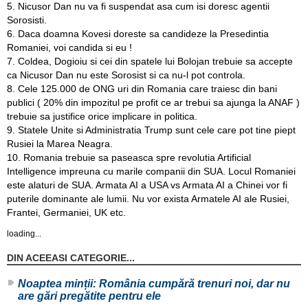
5. Nicusor Dan nu va fi suspendat asa cum isi doresc agentii
Sorosisti.
6. Daca doamna Kovesi doreste sa candideze la Presedintia
Romaniei, voi candida si eu !
7. Coldea, Dogioiu si cei din spatele lui Bolojan trebuie sa accepte
ca Nicusor Dan nu este Sorosist si ca nu-l pot controla.
8. Cele 125.000 de ONG uri din Romania care traiesc din bani
publici ( 20% din impozitul pe profit ce ar trebui sa ajunga la ANAF )
trebuie sa justifice orice implicare in politica.
9. Statele Unite si Administratia Trump sunt cele care pot tine piept
Rusiei la Marea Neagra.
10. Romania trebuie sa paseasca spre revolutia Artificial
Intelligence impreuna cu marile companii din SUA. Locul Romaniei
este alaturi de SUA. Armata AI a USA vs Armata AI a Chinei vor fi
puterile dominante ale lumii. Nu vor exista Armatele AI ale Rusiei,
Frantei, Germaniei, UK etc.
loading...
DIN ACEEASI CATEGORIE...
Noaptea minții: România cumpără trenuri noi, dar nu
are gări pregătite pentru ele