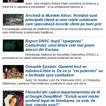
Autor: Jack Hopkins Robert Pape considera ca America a
intrat intr-o capcana a escaladarii - și ca urmatoarea mișcare ar ...
Anchetă la Muntele Athos: Românii sunt
principalii clienți ai unei rețele subterane
care speculează locurile sfinte pe bani grei
O investigație publicata de platforma Voicenews din Grecia dezvaluie modul in
care misticismul și pelerinajul tradiționa ...
Raport DNSC după "spargerea"
Cadastrului: unul dintre cele mai grave
atacuri din Europa
Directoratul Național de Securitate Cibernetica (DNSC) a
prezentat azi un raport intermediar privind incidentul de secur ...
Dosarele Epstein: Oamenii încă se
mănâncă între ei. De ce și "cei puternici" au
o înclinație spre canibalism
Autor: Dr. Heather Lynn Pe 9 februarie 2021, in Chickasha,
Oklahoma, Lawrence Paul Anderson a patruns in casa unei vecin ...
Filosoful din cadrul departamentului de IA
al Google DeepMind: "Există acest mister
profund legat de întrebarea: ce este, de
fapt, chestia asta?"