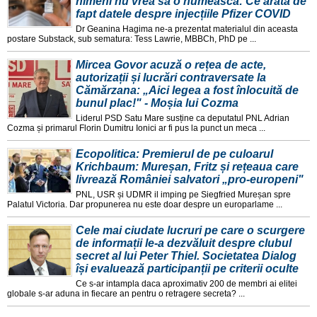
nimeni nu vrea să o numească: Ce arată de
fapt datele despre injecțiile Pfizer COVID
Dr Geanina Hagima ne-a prezentat materialul din aceasta
postare Substack, sub sematura: Tess Lawrie, MBBCh, PhD pe ...
Mircea Govor acuză o rețea de acte,
autorizații și lucrări contraversate la
Cămărzana: „Aici legea a fost înlocuită de
bunul plac!" - Moșia lui Cozma
Liderul PSD Satu Mare susține ca deputatul PNL Adrian
Cozma și primarul Florin Dumitru Ionici ar fi pus la punct un meca ...
Ecopolitica: Premierul de pe culoarul
Krichbaum: Mureșan, Fritz și rețeaua care
livrează României salvatori „pro-europeni"
PNL, USR și UDMR il imping pe Siegfried Mureșan spre
Palatul Victoria. Dar propunerea nu este doar despre un europarlame ...
Cele mai ciudate lucruri pe care o scurgere
de informații le-a dezvăluit despre clubul
secret al lui Peter Thiel. Societatea Dialog
își evaluează participanții pe criterii oculte
Ce s-ar intampla daca aproximativ 200 de membri ai elitei
globale s-ar aduna in fiecare an pentru o retragere secreta? ...