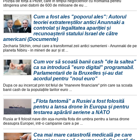
Poziția de forța a Pfizer, care in timpul negocierilor cu Romania pentru
stingerea unei datorii de 600 de milioane de eu ...
Cum a fost ales "poporul ales": Autorul
teoriei extratereștilor antici Anunnaki a
controlat și legalitatea apariției și
recunoașterii statului Israel de către
americani (Documente)
Zecharia Sitchin, omul care a transformat zeii antici sumerieni - Anunnaki de pe
planeta Nibiru - in mineri de aur și st ...
Cum vor să scoată banii cash "de la saltea"
ca sa introducă "euro digital" programabil.
Parlamentarii de la Bruxelles și-au dat
acordul pentru "noul euro"
Dupa ce au incercat prin tot felul de "manevre financiare" prin care sa scoata
banii cash de la populațiile tarilor euro ...
„Flota fantomă" a Rusiei a fost folosită
pentru a lansa drone în Europa și pentru
testarea apărării aeriene a NATO
Rusia ar fi folosit nave din așa-numita flota din umbra pentru a lansa drone
deasupra Europei, intr-o campanie care a pe ...
Cea mai mare catastrofă medicală pe care