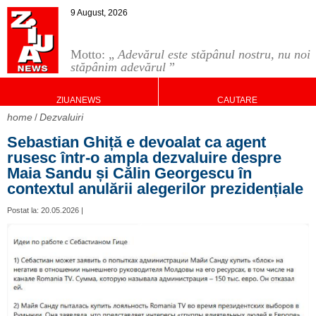
9 August, 2026
Motto: „
Adevărul este stăpânul nostru, nu noi
stăpânim adevărul
”
ZIUANEWS
CAUTARE
home
Dezvaluiri
Sebastian Ghiță e devoalat ca agent
rusesc într-o ampla dezvaluire despre
Maia Sandu și Călin Georgescu în
contextul anulării alegerilor prezidențiale
Postat la: 20.05.2026 |