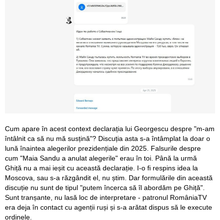
Cum apare în acest context declarația lui Georgescu despre "m-am
întâlnit ca să nu mă susțină"? Discuția asta s-a întâmplat la doar o
lună înaintea alegerilor prezidențiale din 2025. Falsurile despre
cum "Maia Sandu a anulat alegerile" erau în toi. Până la urmă
Ghiță nu a mai ieșit cu această declarație. I-o fi respins idea la
Moscova, sau s-a răzgândit el, nu știm. Dar formulările din această
discuție nu sunt de tipul "putem încerca să îl abordăm pe Ghiță".
Sunt tranșante, nu lasă loc de interpretare - patronul RomâniaTV
era deja în contact cu agenții ruși și s-a arătat dispus să le execute
ordinele.