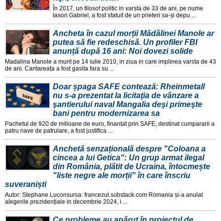
În 2017, un filosof politic in varsta de 33 de ani, pe nume
Iason Gabriel, a fost sfatuit de un prieten sa-și depu ...
Ancheta în cazul morții Mădălinei Manole ar
putea să fie redeschisă. Un profiler FBI
anunță după 16 ani: Noi dovezi solide
Madalina Manole a murit pe 14 iulie 2010, in ziua in care implinea varsta de 43
de ani. Cantareața a fost gasita fara su ...
Doar șpaga SAFE contează: Rheinmetall
nu s-a prezentat la licitaţia de vânzare a
şantierului naval Mangalia deşi primeşte
bani pentru modernizarea sa
Pachetul de 920 de milioane de euro, finantat prin SAFE, destinat cumpararii a
patru nave de patrulare, a fost justifica ...
Anchetă senzațională despre "Coloana a
cincea a lui Getica": Un grup armat ilegal
din România, plătit de Ucraina, întocmește
"liste negre ale morții" în care înscriu
suveraniști
Autor: Stephane Luconsursa: francezul.substack.com Romania și-a anulat
alegerile prezidențiale in decembrie 2024, i ...
Ce probleme au apărut în proiectul de