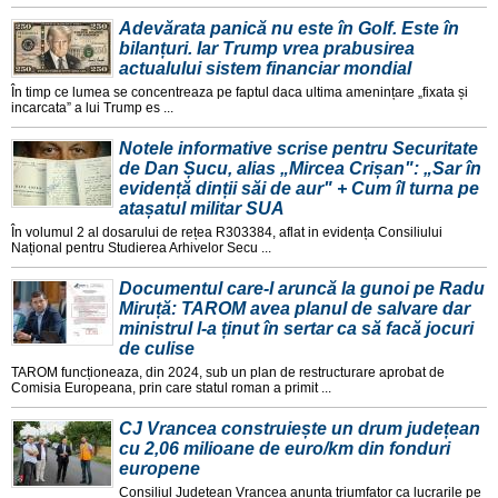
Adevărata panică nu este în Golf. Este în
bilanțuri. Iar Trump vrea prabusirea
actualului sistem financiar mondial
În timp ce lumea se concentreaza pe faptul daca ultima amenințare „fixata și
incarcata” a lui Trump es ...
Notele informative scrise pentru Securitate
de Dan Șucu, alias „Mircea Crișan": „Sar în
evidență dinții săi de aur" + Cum îl turna pe
atașatul militar SUA
În volumul 2 al dosarului de rețea R303384, aflat in evidența Consiliului
Național pentru Studierea Arhivelor Secu ...
Documentul care-l aruncă la gunoi pe Radu
Miruță: TAROM avea planul de salvare dar
ministrul l-a ținut în sertar ca să facă jocuri
de culise
TAROM funcționeaza, din 2024, sub un plan de restructurare aprobat de
Comisia Europeana, prin care statul roman a primit ...
CJ Vrancea construiește un drum județean
cu 2,06 milioane de euro/km din fonduri
europene
Consiliul Județean Vrancea anunța triumfator ca lucrarile pe