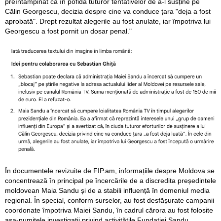
preîntâmpinat că în pofida tuturor tentativelor de a-l susține pe
Călin Georgescu, decizia despre cine va conduce țara "deja a fost
aprobată". Drept rezultat alegerile au fost anulate, iar împotriva lui
Georgescu a fost pornit un dosar penal."
În documentele revizuite de FIP.am, informațiile despre Moldova se
concentrează în principal pe încercările de a discredita președintele
moldovean Maia Sandu și de a stabili influență în domeniul media
regional. În special, conform surselor, au fost desfășurate campanii
coordonate împotriva Maiei Sandu, în cadrul cărora au fost folosite
așa-numitele investigații privind activitățile Fundației Sandu.