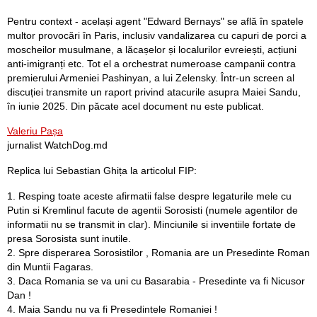
Pentru context - același agent "Edward Bernays" se află în spatele
multor provocări în Paris, inclusiv vandalizarea cu capuri de porci a
moscheilor musulmane, a lăcașelor și localurilor evreiești, acțiuni
anti-imigranți etc. Tot el a orchestrat numeroase campanii contra
premierului Armeniei Pashinyan, a lui Zelensky. Într-un screen al
discuției transmite un raport privind atacurile asupra Maiei Sandu,
în iunie 2025. Din păcate acel document nu este publicat.
Valeriu Pașa
jurnalist WatchDog.md
Replica lui Sebastian Ghița la articolul FIP:
1. Resping toate aceste afirmatii false despre legaturile mele cu
Putin si Kremlinul facute de agentii Sorosisti (numele agentilor de
informatii nu se transmit in clar). Minciunile si inventiile fortate de
presa Sorosista sunt inutile.
2. Spre disperarea Sorosistilor , Romania are un Presedinte Roman
din Muntii Fagaras.
3. Daca Romania se va uni cu Basarabia - Presedinte va fi Nicusor
Dan !
4. Maia Sandu nu va fi Presedintele Romaniei !