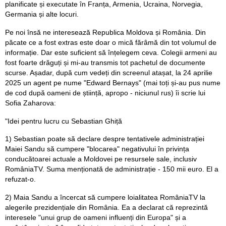
planificate și executate în Franța, Armenia, Ucraina, Norvegia,
Germania și alte locuri.
Pe noi însă ne interesează Republica Moldova și România. Din
păcate ce a fost extras este doar o mică fărâmă din tot volumul de
informație. Dar este suficient să înțelegem ceva. Colegii armeni au
fost foarte drăguți și mi-au transmis tot pachetul de documente
scurse. Așadar, după cum vedeți din screenul atașat, la 24 aprilie
2025 un agent pe nume "Edward Bernays" (mai toți și-au pus nume
de cod după oameni de știință, apropo - niciunul rus) îi scrie lui
Sofia Zaharova:
"Idei pentru lucru cu Sebastian Ghiță
1) Sebastian poate să declare despre tentativele administrației
Maiei Sandu să cumpere "blocarea" negativului în privința
conducătoarei actuale a Moldovei pe resursele sale, inclusiv
RomâniaTV. Suma menționată de administrație - 150 mii euro. El a
refuzat-o.
2) Maia Sandu a încercat să cumpere loialitatea RomâniaTV la
alegerile prezidențiale din România. Ea a declarat că reprezintă
interesele "unui grup de oameni influenți din Europa" și a