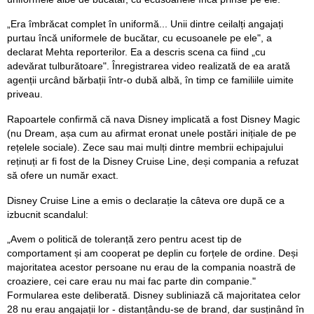
„Era îmbrăcat complet în uniformă... Unii dintre ceilalți angajați
purtau încă uniformele de bucătar, cu ecusoanele pe ele", a
declarat Mehta reporterilor. Ea a descris scena ca fiind „cu
adevărat tulburătoare". Înregistrarea video realizată de ea arată
agenții urcând bărbații într-o dubă albă, în timp ce familiile uimite
priveau.
Rapoartele confirmă că nava Disney implicată a fost Disney Magic
(nu Dream, așa cum au afirmat eronat unele postări inițiale de pe
rețelele sociale). Zece sau mai mulți dintre membrii echipajului
reținuți ar fi fost de la Disney Cruise Line, deși compania a refuzat
să ofere un număr exact.
Disney Cruise Line a emis o declarație la câteva ore după ce a
izbucnit scandalul:
„Avem o politică de toleranță zero pentru acest tip de
comportament și am cooperat pe deplin cu forțele de ordine. Deși
majoritatea acestor persoane nu erau de la compania noastră de
croaziere, cei care erau nu mai fac parte din companie."
Formularea este deliberată. Disney subliniază că majoritatea celor
28 nu erau angajații lor - distanțându-se de brand, dar susținând în