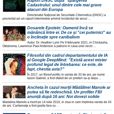
Raport DNSC după "spargerea"
Cadastrului: unul dintre cele mai grave
atacuri din Europa
Directoratul Național de Securitate Cibernetica (DNSC) a
prezentat azi un raport intermediar privind incidentul de secur ...
Dosarele Epstein: Oamenii încă se
mănâncă între ei. De ce și "cei puternici" au
o înclinație spre canibalism
Autor: Dr. Heather Lynn Pe 9 februarie 2021, in Chickasha,
Oklahoma, Lawrence Paul Anderson a patruns in casa unei vecin ...
Filosoful din cadrul departamentului de IA
al Google DeepMind: "Există acest mister
profund legat de întrebarea: ce este, de
fapt, chestia asta?"
În 2017, un filosof politic in varsta de 33 de ani, pe nume
Iason Gabriel, a fost sfatuit de un prieten sa-și depu ...
Ancheta în cazul morții Mădălinei Manole ar
putea să fie redeschisă. Un profiler FBI
anunță după 16 ani: Noi dovezi solide
Madalina Manole a murit pe 14 iulie 2010, in ziua in care implinea varsta de 43
de ani. Cantareața a fost gasita fara su ...