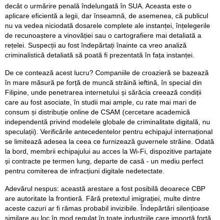
decât o urmărire penală îndelungată în SUA. Aceasta este o
aplicare eficientă a legii, dar înseamnă, de asemenea, că publicul
nu va vedea niciodată dosarele complete ale instanței, înțelegerile
de recunoaștere a vinovăției sau o cartografiere mai detaliată a
rețelei. Suspecții au fost îndepărtați înainte ca vreo analiză
criminalistică detaliată să poată fi prezentată în fața instanței.
De ce contează acest lucru? Companiile de croazieră se bazează
în mare măsură pe forță de muncă străină ieftină, în special din
Filipine, unde penetrarea internetului și sărăcia creează condiții
care au fost asociate, în studii mai ample, cu rate mai mari de
consum și distribuție online de CSAM (cercetare academică
independentă privind modelele globale de criminalitate digitală, nu
speculații). Verificările antecedentelor pentru echipajul internațional
se limitează adesea la ceea ce furnizează guvernele străine. Odată
la bord, membrii echipajului au acces la Wi-Fi, dispozitive partajate
și contracte pe termen lung, departe de casă - un mediu perfect
pentru comiterea de infracțiuni digitale nedetectate.
Adevărul nespus: această arestare a fost posibilă deoarece CBP
are autoritate la frontieră. Fără pretextul imigrației, multe dintre
aceste cazuri ar fi rămas probabil invizibile. Îndepărtări silențioase
similare au loc în mod regulat în toate industriile care importă forță