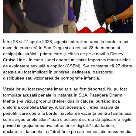
Între 23 și 27 aprilie 2026, agenții federali au urcat la bordul a opt
nave de croazieră în San Diego și au reținut 28 de membri ai
echipajului străini - printre care și câțiva de pe o navă a Disney
Cruise Line - în cadrul unei operațiuni țintite împotriva materialelor
de exploatare sexuală a copiilor (CSEM). S-a constatat că 27 dintre
aceștia au fost implicați în primirea, deținerea, transportul,
distribuirea sau vizionarea de pornografie infantilă.
Vizele lor au fost revocate imediat și au fost deportați. Nu au fost
formulate acuzații penale în instanță în SUA. Pasagera Dharmi
Mehta și-a văzut propriul chelner dus în cătușe, purtând încă
uniforma completă Disney. A fost aceasta o „rețea masivă de
pedofili" care opera la bordul navelor de vacanță pentru familii, așa
cum strigau unele titluri? Sau o acțiune discretă de aplicare a legilor
privind imigrația împotriva infractorilor digitali? Iată faptele,
declarațiile, lacunele - și întrebările pe care nimeni din mass-media