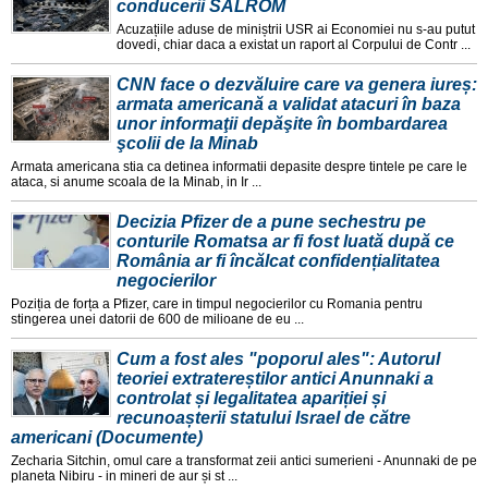
conducerii SALROM
Acuzațiile aduse de miniștrii USR ai Economiei nu s-au putut
dovedi, chiar daca a existat un raport al Corpului de Contr ...
CNN face o dezvăluire care va genera iureș:
armata americană a validat atacuri în baza
unor informaţii depăşite în bombardarea
şcolii de la Minab
Armata americana stia ca detinea informatii depasite despre tintele pe care le
ataca, si anume scoala de la Minab, in Ir ...
Decizia Pfizer de a pune sechestru pe
conturile Romatsa ar fi fost luată după ce
România ar fi încălcat confidențialitatea
negocierilor
Poziția de forța a Pfizer, care in timpul negocierilor cu Romania pentru
stingerea unei datorii de 600 de milioane de eu ...
Cum a fost ales "poporul ales": Autorul
teoriei extratereștilor antici Anunnaki a
controlat și legalitatea apariției și
recunoașterii statului Israel de către
americani (Documente)
Zecharia Sitchin, omul care a transformat zeii antici sumerieni - Anunnaki de pe
planeta Nibiru - in mineri de aur și st ...