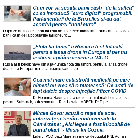
Cum vor să scoată banii cash "de la saltea"
ca sa introducă "euro digital" programabil.
Parlamentarii de la Bruxelles și-au dat
acordul pentru "noul euro"
Dupa ce au incercat prin tot felul de "manevre financiare" prin care sa scoata
banii cash de la populațiile tarilor euro ...
„Flota fantomă" a Rusiei a fost folosită
pentru a lansa drone în Europa și pentru
testarea apărării aeriene a NATO
Rusia ar fi folosit nave din așa-numita flota din umbra pentru a lansa drone
deasupra Europei, intr-o campanie care a pe ...
Cea mai mare catastrofă medicală pe care
nimeni nu vrea să o numească: Ce arată de
fapt datele despre injecțiile Pfizer COVID
Dr Geanina Hagima ne-a prezentat materialul din aceasta
postare Substack, sub sematura: Tess Lawrie, MBBCh, PhD pe ...
Mircea Govor acuză o rețea de acte,
autorizații și lucrări contraversate la
Cămărzana: „Aici legea a fost înlocuită de
bunul plac!" - Moșia lui Cozma
Liderul PSD Satu Mare susține ca deputatul PNL Adrian