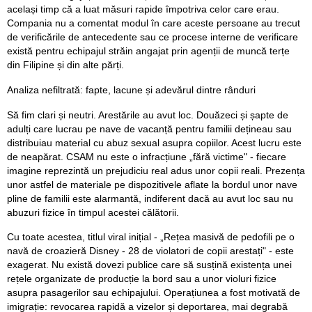
același timp că a luat măsuri rapide împotriva celor care erau.
Compania nu a comentat modul în care aceste persoane au trecut
de verificările de antecedente sau ce procese interne de verificare
există pentru echipajul străin angajat prin agenții de muncă terțe
din Filipine și din alte părți.
Analiza nefiltrată: fapte, lacune și adevărul dintre rânduri
Să fim clari și neutri. Arestările au avut loc. Douăzeci și șapte de
adulți care lucrau pe nave de vacanță pentru familii dețineau sau
distribuiau material cu abuz sexual asupra copiilor. Acest lucru este
de neapărat. CSAM nu este o infracțiune „fără victime" - fiecare
imagine reprezintă un prejudiciu real adus unor copii reali. Prezența
unor astfel de materiale pe dispozitivele aflate la bordul unor nave
pline de familii este alarmantă, indiferent dacă au avut loc sau nu
abuzuri fizice în timpul acestei călătorii.
Cu toate acestea, titlul viral inițial - „Rețea masivă de pedofili pe o
navă de croazieră Disney - 28 de violatori de copii arestați" - este
exagerat. Nu există dovezi publice care să susțină existența unei
rețele organizate de producție la bord sau a unor violuri fizice
asupra pasagerilor sau echipajului. Operațiunea a fost motivată de
imigrație: revocarea rapidă a vizelor și deportarea, mai degrabă