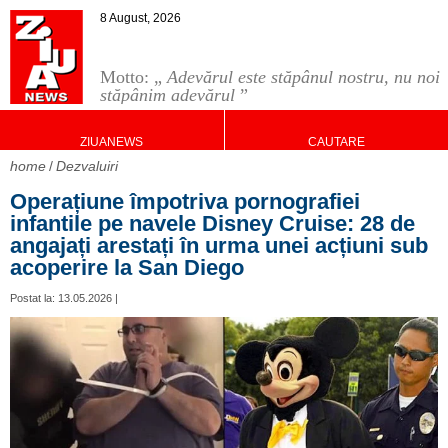
8 August, 2026
Motto: „
Adevărul este stăpânul nostru, nu noi
stăpânim adevărul
”
ZIUANEWS
CAUTARE
home
Dezvaluiri
Operațiune împotriva pornografiei
infantile pe navele Disney Cruise: 28 de
angajați arestați în urma unei acțiuni sub
acoperire la San Diego
Postat la: 13.05.2026 |