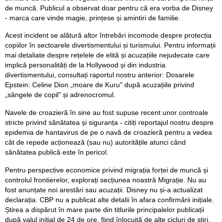
de muncă. Publicul a observat doar pentru că era vorba de Disney
- marca care vinde magie, prințese și amintiri de familie.
Acest incident se alătură altor întrebări incomode despre protecția
copiilor în sectoarele divertismentului și turismului. Pentru informații
mai detaliate despre rețelele de elită și acuzațiile nejudecate care
implică personalități de la Hollywood și din industria
divertismentului, consultați raportul nostru anterior: Dosarele
Epstein: Celine Dion „moare de Kuru" după acuzațiile privind
„sângele de copil" și adrenocromul.
Navele de croazieră în sine au fost supuse recent unor controale
stricte privind sănătatea și siguranța - citiți reportajul nostru despre
epidemia de hantavirus de pe o navă de croazieră pentru a vedea
cât de repede acționează (sau nu) autoritățile atunci când
sănătatea publică este în pericol.
Pentru perspective economice privind migrația forței de muncă și
controlul frontierelor, explorați secțiunea noastră Migrație. Nu au
fost anunțate noi arestări sau acuzații. Disney nu și-a actualizat
declarația. CBP nu a publicat alte detalii în afara confirmării inițiale.
Știrea a dispărut în mare parte din titlurile principalelor publicații
după valul inițial de 24 de ore, fiind înlocuită de alte cicluri de știri.