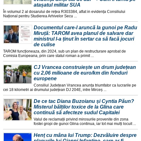
atașatul militar SUA
În volumul 2 al dosarului de rețea R303384, aflat in evidența Consiliului
Național pentru Studierea Arhivelor Secu ...
Documentul care-l aruncă la gunoi pe Radu
Miruță: TAROM avea planul de salvare dar
ministrul l-a ținut în sertar ca să facă jocuri
de culise
TAROM funcționeaza, din 2024, sub un plan de restructurare aprobat de
Comisia Europeana, prin care statul roman a primit ...
CJ Vrancea construiește un drum județean
cu 2,06 milioane de euro/km din fonduri
europene
Consiliul Județean Vrancea anunța triumfator ca lucrarile pe
cei 18 kilometri ai drumului județean DJ 204E, intre Mirceș ...
De ce tac Diana Buzoianu și Cyntia Păun?
Misterul bălților toxice de la Glina care
continuă să afecteze sudul Capitalei
Valul de reclamații privind mirosurile provenite din zona
fostei gropi de gunoi Glina continua, iar tot mai mulți locuit ...
Henț cu mâna lui Trump: Dezvăluire despre
planurile lui Gianni Infantino, care ar fi