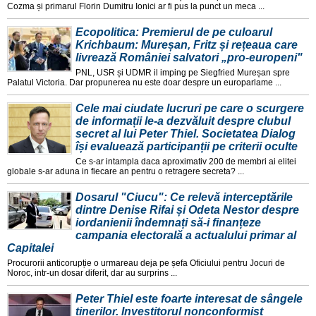
Cozma și primarul Florin Dumitru Ionici ar fi pus la punct un meca ...
Ecopolitica: Premierul de pe culoarul
Krichbaum: Mureșan, Fritz și rețeaua care
livrează României salvatori „pro-europeni"
PNL, USR și UDMR il imping pe Siegfried Mureșan spre
Palatul Victoria. Dar propunerea nu este doar despre un europarlame ...
Cele mai ciudate lucruri pe care o scurgere
de informații le-a dezvăluit despre clubul
secret al lui Peter Thiel. Societatea Dialog
își evaluează participanții pe criterii oculte
Ce s-ar intampla daca aproximativ 200 de membri ai elitei
globale s-ar aduna in fiecare an pentru o retragere secreta? ...
Dosarul "Ciucu": Ce relevă interceptările
dintre Denise Rifai și Odeta Nestor despre
iordanienii îndemnați să-i finanțeze
campania electorală a actualului primar al
Capitalei
Procurorii anticorupție o urmareau deja pe șefa Oficiului pentru Jocuri de
Noroc, intr-un dosar diferit, dar au surprins ...
Peter Thiel este foarte interesat de sângele
tinerilor. Investitorul nonconformist