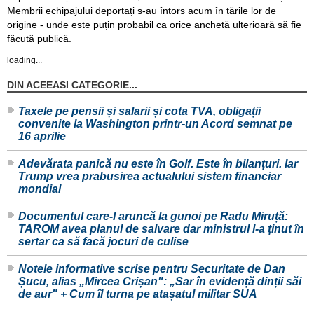
Membrii echipajului deportați s-au întors acum în țările lor de
origine - unde este puțin probabil ca orice anchetă ulterioară să fie
făcută publică.
loading...
DIN ACEEASI CATEGORIE...
Taxele pe pensii și salarii și cota TVA, obligații
convenite la Washington printr-un Acord semnat pe
16 aprilie
Adevărata panică nu este în Golf. Este în bilanțuri. Iar
Trump vrea prabusirea actualului sistem financiar
mondial
Documentul care-l aruncă la gunoi pe Radu Miruță:
TAROM avea planul de salvare dar ministrul l-a ținut în
sertar ca să facă jocuri de culise
Notele informative scrise pentru Securitate de Dan
Șucu, alias „Mircea Crișan": „Sar în evidență dinții săi
de aur" + Cum îl turna pe atașatul militar SUA