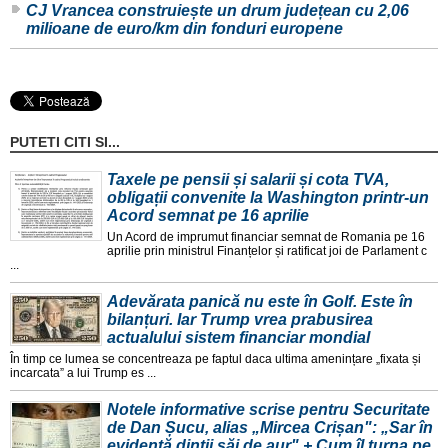
CJ Vrancea construiește un drum județean cu 2,06
milioane de euro/km din fonduri europene
PUTETI CITI SI...
Taxele pe pensii și salarii și cota TVA,
obligații convenite la Washington printr-un
Acord semnat pe 16 aprilie
Un Acord de imprumut financiar semnat de Romania pe 16
aprilie prin ministrul Finanțelor și ratificat joi de Parlament c
...
Adevărata panică nu este în Golf. Este în
bilanțuri. Iar Trump vrea prabusirea
actualului sistem financiar mondial
În timp ce lumea se concentreaza pe faptul daca ultima amenințare „fixata și
incarcata” a lui Trump es ...
Notele informative scrise pentru Securitate
de Dan Șucu, alias „Mircea Crișan": „Sar în
evidență dinții săi de aur" + Cum îl turna pe