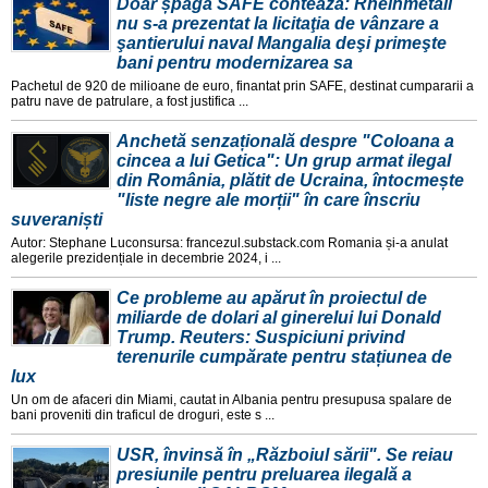
Doar șpaga SAFE contează: Rheinmetall
nu s-a prezentat la licitaţia de vânzare a
şantierului naval Mangalia deşi primeşte
bani pentru modernizarea sa
Pachetul de 920 de milioane de euro, finantat prin SAFE, destinat cumpararii a
patru nave de patrulare, a fost justifica ...
Anchetă senzațională despre "Coloana a
cincea a lui Getica": Un grup armat ilegal
din România, plătit de Ucraina, întocmește
"liste negre ale morții" în care înscriu
suveraniști
Autor: Stephane Luconsursa: francezul.substack.com Romania și-a anulat
alegerile prezidențiale in decembrie 2024, i ...
Ce probleme au apărut în proiectul de
miliarde de dolari al ginerelui lui Donald
Trump. Reuters: Suspiciuni privind
terenurile cumpărate pentru stațiunea de
lux
Un om de afaceri din Miami, cautat in Albania pentru presupusa spalare de
bani proveniti din traficul de droguri, este s ...
USR, învinsă în „Războiul sării". Se reiau
presiunile pentru preluarea ilegală a