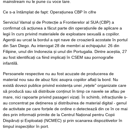
mainstream nu le pune cu voce tare.
Ce s-a întâmplat de fapt: Operațiunea CBP în cifre
Serviciul Vamal și de Protecție a Frontierelor al SUA (CBP) a
confirmat că acțiunea a făcut parte din operațiunile de aplicare a
legii în curs privind materialele de exploatare sexuală a copiilor.
Agenții au urcat la bordul a opt nave de croazieră acostate în portul
din San Diego. Au interogat 28 de membri ai echipajului: 26 din
Filipine, unul din Indonezia și unul din Portugalia. Dintre aceștia, 27
au fost identificați ca fiind implicați în CSEM sau pornografie
infantilă.
Persoanele respective nu au fost acuzate de producerea de
material nou sau de abuz fizic asupra copiilor aflați la bord. Nu
există dovezi publice privind existența unei „rețele" organizate care
să producă sau să distribuie conținut în timp ce navele se aflau pe
mare, nici rapoarte privind pasageri vizați. În schimb, infracțiunile s-
au concentrat pe deținerea și distribuirea de material digital - genul
de activitate pe care forțele de ordine o detectează din ce în ce mai
des prin informații primite de la Centrul Național pentru Copii
Dispăruți și Exploatați (NCMEC) și prin scanarea dispozitivelor în
timpul inspecțiilor în port.