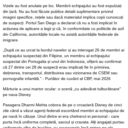
Vizele au fost anulate pe loc. Membrii echipajului au fost expulzați
din țară. Nu au fost făcute publice detalii suplimentare privind
imagini specifice, rețele sau dacă materialul implica copii cunoscuți
de suspecți. Portul San Diego a declarat că nu a fost implicat în
acțiunea de aplicare a legii și că, în conformitate cu politicile de azil
din California, autoritățile locale nu asistă autoritățile federale de
imigrare.
„După ce au urcat la bordul navelor și au interogat 26 de membri ai
echipajului suspectați din Filipine, un membru al echipajului
suspectat din Portugalia și unul din Indonezia, ofițerii au confirmat
că 27 dintre cei 28 de suspecți erau implicați fie în primirea,
deținerea, transportul, distribuirea sau vizionarea de CSEM sau
pornografie infantilă." - Purtător de cuvânt al CBP, mai 2026
Mărturie a unui martor ocular: o scenă „cu adevărat tulburătoare"
pe nava Disney
Pasagera Dharmi Mehta cobora de pe o croazieră Disney de cinci
zile când a văzut agenți federali escortând membri ai echipajului de
pe navă în cătușe. Unul dintre ei era chelnerul ei personal - care
purta încă uniforma completă, sacoul și cravata. Alți angajați purtau
uniformele albe de bucătar, cu ecusoanele încă prinse pe ele.