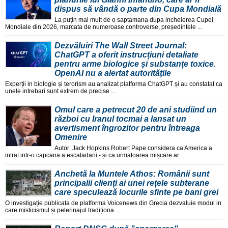
dispus să vândă o parte din Cupa Mondială
La puțin mai mult de o saptamana dupa incheierea Cupei
Mondiale din 2026, marcata de numeroase controverse, președintele ...
Dezvăluiri The Wall Street Journal:
ChatGPT a oferit instrucțiuni detaliate
pentru arme biologice și substanțe toxice.
OpenAI nu a alertat autoritățile
Experții in biologie și terorism au analizat platforma ChatGPT și au constatat ca
unele intrebari sunt extrem de precise ...
Omul care a petrecut 20 de ani studiind un
război cu Iranul tocmai a lansat un
avertisment îngrozitor pentru întreaga
Omenire
Autor: Jack Hopkins Robert Pape considera ca America a
intrat intr-o capcana a escaladarii - și ca urmatoarea mișcare ar ...
Anchetă la Muntele Athos: Românii sunt
principalii clienți ai unei rețele subterane
care speculează locurile sfinte pe bani grei
O investigație publicata de platforma Voicenews din Grecia dezvaluie modul in
care misticismul și pelerinajul tradiționa ...