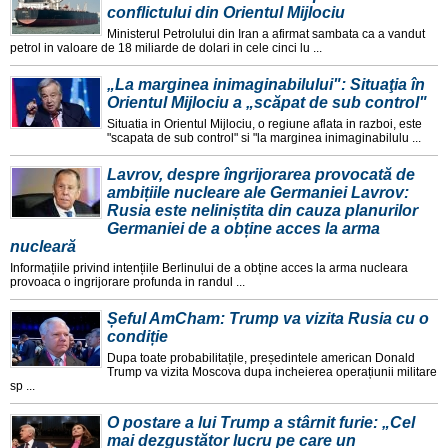
conflictului din Orientul Mijlociu
Ministerul Petrolului din Iran a afirmat sambata ca a vandut
petrol in valoare de 18 miliarde de dolari in cele cinci lu ...
„La marginea inimaginabilului": Situaţia în
Orientul Mijlociu a „scăpat de sub control"
Situatia in Orientul Mijlociu, o regiune aflata in razboi, este
"scapata de sub control" si "la marginea inimaginabilulu ...
Lavrov, despre îngrijorarea provocată de
ambițiile nucleare ale Germaniei Lavrov:
Rusia este neliniștita din cauza planurilor
Germaniei de a obține acces la arma
nucleară
Informațiile privind intențiile Berlinului de a obține acces la arma nucleara
provoaca o ingrijorare profunda in randul ...
Șeful AmCham: Trump va vizita Rusia cu o
condiție
Dupa toate probabilitațile, președintele american Donald
Trump va vizita Moscova dupa incheierea operațiunii militare
sp ...
O postare a lui Trump a stârnit furie: „Cel
mai dezgustător lucru pe care un