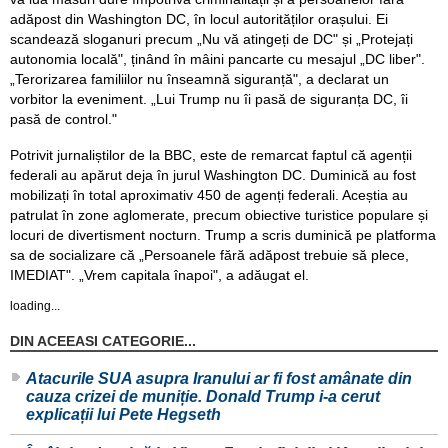
adăpost din Washington DC, în locul autorităților orașului. Ei
scandează sloganuri precum „Nu vă atingeți de DC" și „Protejați
autonomia locală", ținând în mâini pancarte cu mesajul „DC liber".
„Terorizarea familiilor nu înseamnă siguranță", a declarat un
vorbitor la eveniment. „Lui Trump nu îi pasă de siguranța DC, îi
pasă de control."
Potrivit jurnaliștilor de la BBC, este de remarcat faptul că agenții
federali au apărut deja în jurul Washington DC. Duminică au fost
mobilizați în total aproximativ 450 de agenți federali. Aceștia au
patrulat în zone aglomerate, precum obiective turistice populare și
locuri de divertisment nocturn. Trump a scris duminică pe platforma
sa de socializare că „Persoanele fără adăpost trebuie să plece,
IMEDIAT". „Vrem capitala înapoi", a adăugat el.
loading...
DIN ACEEASI CATEGORIE...
Atacurile SUA asupra Iranului ar fi fost amânate din
cauza crizei de muniție. Donald Trump i-a cerut
explicații lui Pete Hegseth