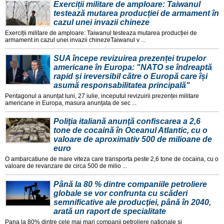
Exerciții militare de amploare: Taiwanul
testează mutarea producției de armament în
cazul unei invazii chineze
Exerciții militare de amploare: Taiwanul testeaza mutarea producției de
armament in cazul unei invazii chinezeTaiwanul v ...
SUA începe revizuirea prezenței trupelor
americane în Europa: "NATO se îndreaptă
rapid și ireversibil către o Europă care își
asumă responsabilitatea principală"
Pentagonul a anunțat luni, 27 iulie, inceputul revizuirii prezenței militare
americane in Europa, masura anunțata de sec ...
Poliţia italiană anunţă confiscarea a 2,6
tone de cocaină în Oceanul Atlantic, cu o
valoare de aproximativ 500 de milioane de
euro
O ambarcatiune de mare viteza care transporta peste 2,6 tone de cocaina, cu o
valoare de revanzare de circa 500 de milio ...
Până la 80 % dintre companiile petroliere
globale se vor confrunta cu scăderi
semnificative ale producţiei, până în 2040,
arată un raport de specialitate
Pana la 80% dintre cele mai mari companii petroliere nationale si