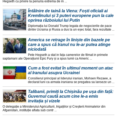
Hegseth cu privire la penuria extrema de m ...
Întâlnire de taină la Viena: Foști oficiali ai
Kremlinului și 3 puteri europene pun la cale
oprirea războiului lui Putin
Diplomația lui Donald Trump legata de negocierile de pace
dintre Ucraina și Rusia a dus la un eșec total, fara rezultate ...
America se retrage în liniște din bazele pe
care a spus că Iranul nu le-ar putea atinge
niciodată
Pete Hegseth a stat in fața camerelor de filmat in primele
saptamani ale Operațiunii Epic Fury și a spus lumii ca Americ ...
Cum a fost evitat în ultimul moment un atac
al Iranului asupra Ucrainei
Consilierul principal al liderului iranian, Mohsen Rezaee, a
declarat luni ca armata iraniana se pregatea sa lanseze un ...
Talibanii, primiți la Chișinău pe ușa din față:
Guvernul caută acum cine le-a emis
invitația și vizele
O delegație a Ministerului Agriculturii, Irigațiilor și Creșterii Animalelor din
Afganistan, instituție aflata sub contr ...