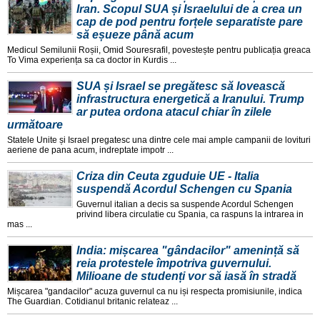
Iran. Scopul SUA și Israelului de a crea un
cap de pod pentru forțele separatiste pare
să eșueze până acum
Medicul Semilunii Roșii, Omid Souresrafil, povestește pentru publicația greaca
To Vima experiența sa ca doctor in Kurdis ...
SUA și Israel se pregătesc să lovească
infrastructura energetică a Iranului. Trump
ar putea ordona atacul chiar în zilele
următoare
Statele Unite și Israel pregatesc una dintre cele mai ample campanii de lovituri
aeriene de pana acum, indreptate impotr ...
Criza din Ceuta zguduie UE - Italia
suspendă Acordul Schengen cu Spania
Guvernul italian a decis sa suspende Acordul Schengen
privind libera circulatie cu Spania, ca raspuns la intrarea in
mas ...
India: mișcarea "gândacilor" amenință să
reia protestele împotriva guvernului.
Milioane de studenți vor să iasă în stradă
Mișcarea "gandacilor" acuza guvernul ca nu iși respecta promisiunile, indica
The Guardian. Cotidianul britanic relateaz ...