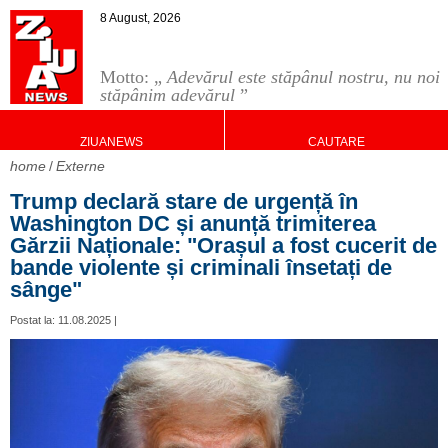
8 August, 2026
Motto: „
Adevărul este stăpânul nostru, nu noi
stăpânim adevărul
”
ZIUANEWS
CAUTARE
home
Externe
Trump declară stare de urgență în
Washington DC și anunță trimiterea
Gărzii Naționale: "Orașul a fost cucerit de
bande violente și criminali însetați de
sânge"
Postat la: 11.08.2025 |