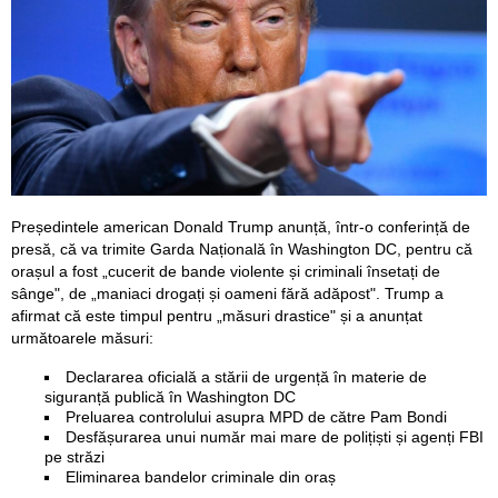
Președintele american Donald Trump anunță, într-o conferință de
presă, că va trimite Garda Națională în Washington DC, pentru că
orașul a fost „cucerit de bande violente și criminali însetați de
sânge", de „maniaci drogați și oameni fără adăpost". Trump a
afirmat că este timpul pentru „măsuri drastice" și a anunțat
următoarele măsuri:
Declararea oficială a stării de urgență în materie de
siguranță publică în Washington DC
Preluarea controlului asupra MPD de către Pam Bondi
Desfășurarea unui număr mai mare de polițiști și agenți FBI
pe străzi
Eliminarea bandelor criminale din oraș