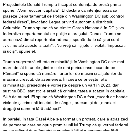
Președintele Donald Trump a început conferința de presă prin a
spune: „Vom recuceri capitala". El declară că intenționează să
plaseze Departamentul de Poliție din Washington DC sub „control
federal direct", invocând Legea privind autonomia districtului
Columbia. Trump spune că va trimite Garda Națională în DC și va
federaliza departamentul de poliție al orașului. Donald Trump se
adresează direct reporterilor adunați, spunându-le că și ei sunt
„victime ale acestei situații". „Nu vreți să fiți jefuiți, violați, împușcați
și uciși", spune el.
Trump sugerează că rata criminalității în Washington DC este mai
mare decât în unele „dintre cele mai periculoase locuri de pe
Pământ" și spune că numărul furturilor de mașini și al jafurilor de
mașini a crescut, de asemenea. În ceea ce privește rata
criminalității, președintele vorbește despre un vârf în 2023, dar,
susține BBC, statisticile arată că criminalitatea a scăzut în capitala
SUA de atunci. El spune că Washington DC a fost „cucerit de bande
violente și criminali însetați de sânge", precum și de „maniaci
drogați și oameni fără adăpost".
În paralel, în fața Casei Albe s-a format un protest, care a atras zeci
de persoane care se opun promisiunii lui Trump că guvernul federal
va lua măsuri dure împotriva criminalității și a persoanelor fără