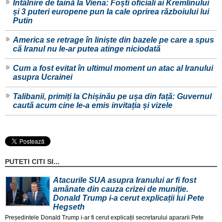
Întâlnire de taină la Viena: Foști oficiali ai Kremlinului
și 3 puteri europene pun la cale oprirea războiului lui
Putin
America se retrage în liniște din bazele pe care a spus
că Iranul nu le-ar putea atinge niciodată
Cum a fost evitat în ultimul moment un atac al Iranului
asupra Ucrainei
Talibanii, primiți la Chișinău pe ușa din față: Guvernul
caută acum cine le-a emis invitația și vizele
PUTETI CITI SI...
Atacurile SUA asupra Iranului ar fi fost
amânate din cauza crizei de muniție.
Donald Trump i-a cerut explicații lui Pete
Hegseth
Președintele Donald Trump i-ar fi cerut explicații secretarului apararii Pete