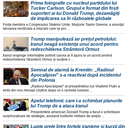
Prima fotografie cu nucleul partidului lui
Tucker Carlson. Grupul e format din foști
suporteri ai lui Donald Trump, dezamăgiți
de implicarea sa în războaiele globale
Fosta membra a Congresului Statelor Unite, Marjorie Taylor Greene, a anunțat
lansarea neoficiala a mișcarii care iși pro ...
Trump manipulează iar prețul petrolului:
Iranul neagă existența unui acord pentru
redeschiderea Strâmtorii Ormuz
Iranul respinge informațiile potrivit carora ar fi ajuns la un acord privind
redeschiderea Stramtorii Ormuz și susține c ...
Semnal de alarmă la Kremlin: „Radioul
Apocalipsei" s-a reactivat după incidentul
din Polonia
„Radioul Apocalipsei" al președintelui rus Vladimir Putin a
emis din nou mesaje criptice dupa ce o racheta ruseasc ...
Apelul telefonic care i-a schimbat planurile
lui Trump de a ataca Iranul
Președintele american Donald Trump a facut o schimbare
surprinzatoare de strategie, anuland loviturile militare de amplo ...
Lupte grele între forțele iraniene și kurzii din