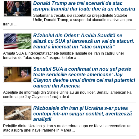
Donald Trump are trei scenarii de atac
asupra Iranului dar toate duc la un dezastru
Saptamana trecuta, s-a raportat ca președintele Statelor
Unite, Donald Trump, a suspendat atacurile masive asupra
Iranul ...
Războiul din Orient: Arabia Saudită se
aliază cu SUA și lansează un val de atacuri.
Iranul a încercat un "atac surpriză"
Armata SUA a interceptat rachete balistice lansate de Iran in cadrul unei
tentative de "atac surpriza" asupra fortelor a ...
Senatul SUA a confirmat un nou șef peste
toate serviciile secrete americane: Jay
Clayton devine unul dintre cei mai puternici
oameni din America
Agențiile de informații din Statele Unite au un nou lider. Senatul american l-a
confirmat pe Jay Clayton in funcția de d ...
Războaiele din Iran și Ucraina s-ar putea
contopi într-un singur conflict, avertizează
analiștii
Relațiile dintre Ucraina și Iran s-au deteriorat dupa ce Kievul a revendicat un
atac asupra unei nave iraniene in Marea ...