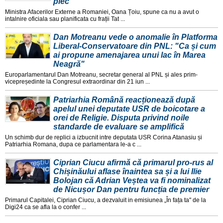
plec"
Ministra Afacerilor Externe a Romaniei, Oana Țoiu, spune ca nu a avut o
intalnire oficiala sau planificata cu frații Tat ...
Dan Motreanu vede o anomalie în Platforma
Liberal-Conservatoare din PNL: "Ca și cum
ai propune amenajarea unui lac în Marea
Neagră"
Europarlamentarul Dan Motreanu, secretar general al PNL și ales prim-
vicepreședinte la Congresul extraordinar din 21 iun ...
Patriarhia Română reacționează după
apelul unei deputate USR de boicotare a
orei de Religie. Disputa privind noile
standarde de evaluare se amplifică
Un schimb dur de replici a izbucnit intre deputata USR Corina Atanasiu și
Patriarhia Romana, dupa ce parlamentara le-a c ...
Ciprian Ciucu afirmă că primarul pro-rus al
Chișinăului aflase înaintea sa și a lui Ilie
Bolojan că Adrian Veștea va fi nominalizat
de Nicușor Dan pentru funcția de premier
Primarul Capitalei, Ciprian Ciucu, a dezvaluit in emisiunea „În fața ta" de la
Digi24 ca se afla la o confer ...