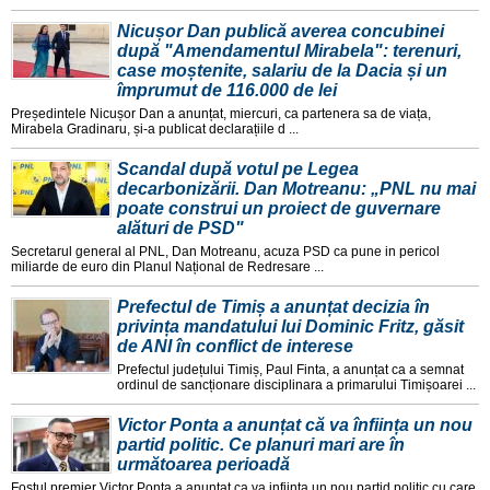
Nicușor Dan publică averea concubinei
după "Amendamentul Mirabela": terenuri,
case moștenite, salariu de la Dacia și un
împrumut de 116.000 de lei
Președintele Nicușor Dan a anunțat, miercuri, ca partenera sa de viața,
Mirabela Gradinaru, și-a publicat declarațiile d ...
Scandal după votul pe Legea
decarbonizării. Dan Motreanu: „PNL nu mai
poate construi un proiect de guvernare
alături de PSD"
Secretarul general al PNL, Dan Motreanu, acuza PSD ca pune in pericol
miliarde de euro din Planul Național de Redresare ...
Prefectul de Timiș a anunțat decizia în
privința mandatului lui Dominic Fritz, găsit
de ANI în conflict de interese
Prefectul județului Timiș, Paul Finta, a anunțat ca a semnat
ordinul de sancționare disciplinara a primarului Timișoarei ...
Victor Ponta a anunțat că va înființa un nou
partid politic. Ce planuri mari are în
următoarea perioadă
Fostul premier Victor Ponta a anunțat ca va inființa un nou partid politic cu care