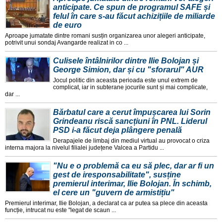
anticipate. Ce spun de programul SAFE și
felul în care s-au făcut achizițiile de miliarde
de euro
Aproape jumatate dintre romani susțin organizarea unor alegeri anticipate,
potrivit unui sondaj Avangarde realizat in co ...
Culisele întâlnirilor dintre Ilie Bolojan și
George Simion, dar și cu "sforarul" AUR
Jocul politic din aceasta perioada este unul extrem de
complicat, iar in subterane jocurile sunt și mai complicate,
dar ...
Bărbatul care a cerut împușcarea lui Sorin
Grindeanu riscă sancțiuni în PNL. Liderul
PSD i-a făcut deja plângere penală
Derapajele de limbaj din mediul virtual au provocat o criza
interna majora la nivelul filialei județene Valcea a Partidu ...
"Nu e o problemă ca eu să plec, dar ar fi un
gest de iresponsabilitate", susține
premierul interimar, Ilie Bolojan. În schimb,
el cere un "guvern de armistițiu"
Premierul interimar, Ilie Bolojan, a declarat ca ar putea sa plece din aceasta
funcție, intrucat nu este "legat de scaun ...