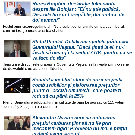
Rareș Bogdan, declarație fulminantă
despre Ilie Bolojan: "El nu știe politică.
Deciziile lui sunt pregătite, din umbră, de
doi oameni"
Fostul prim-vicepreședinte al PNL a vorbit de tensiunile din partidul liberal,
cum au fost generate acestea și viitorul ...
Statul Paralel: Detalii din spatele prăbușirii
Guvernului Veștea. "Dacă țineți la el, nu-l
lăsați să meargă la sediul AUR, pentru că se
va face de râs"
Tensiunile din culisele prabușirii Guvernului Veștea ies la iveala printr-o serie
de dezvaluiri care arata cum liderii c ...
Senatul a instituit stare de criză pe piața
combustibililor și plafonarea prețurilor
printr-o „acciză dinamică" care poate fi
redusă cu până la 25%
Plenul Senatului a adoptat luni, in calitate de prim for sesizat, cu 115 voturi
„pentru" și 8 abțineri o propunere ...
Alexandru Nazare cere ca reducerea
prețului carburanților să nu fie prin
mecanism rigid: Problema nu mai e prețul,
ci dacă avem stocuri