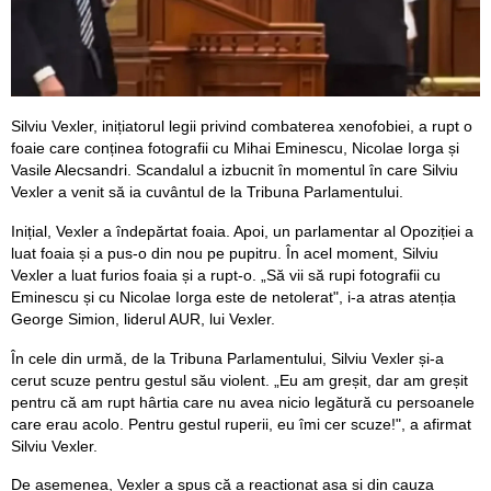
Silviu Vexler, inițiatorul legii privind combaterea xenofobiei, a rupt o
foaie care conținea fotografii cu Mihai Eminescu, Nicolae Iorga și
Vasile Alecsandri. Scandalul a izbucnit în momentul în care Silviu
Vexler a venit să ia cuvântul de la Tribuna Parlamentului.
Inițial, Vexler a îndepărtat foaia. Apoi, un parlamentar al Opoziției a
luat foaia și a pus-o din nou pe pupitru. În acel moment, Silviu
Vexler a luat furios foaia și a rupt-o. „Să vii să rupi fotografii cu
Eminescu și cu Nicolae Iorga este de netolerat", i-a atras atenția
George Simion, liderul AUR, lui Vexler.
În cele din urmă, de la Tribuna Parlamentului, Silviu Vexler și-a
cerut scuze pentru gestul său violent. „Eu am greșit, dar am greșit
pentru că am rupt hârtia care nu avea nicio legătură cu persoanele
care erau acolo. Pentru gestul ruperii, eu îmi cer scuze!", a afirmat
Silviu Vexler.
De asemenea, Vexler a spus că a reacționat așa și din cauza