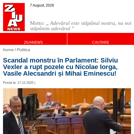
7 August, 2026
Motto: „
Adevărul este stăpânul nostru, nu noi
stăpânim adevărul
”
ZIUANEWS
CAUTARE
home
Politica
Scandal monstru în Parlament: Silviu
Vexler a rupt pozele cu Nicolae Iorga,
Vasile Alecsandri și Mihai Eminescu!
Postat la: 17.12.2025 |