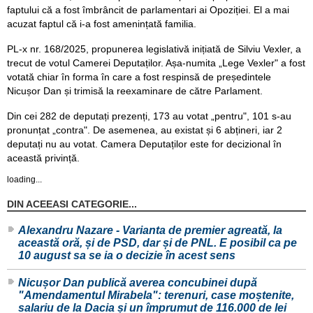
faptului că a fost îmbrâncit de parlamentari ai Opoziției. El a mai
acuzat faptul că i-a fost amenințată familia.
PL-x nr. 168/2025, propunerea legislativă inițiată de Silviu Vexler, a
trecut de votul Camerei Deputaților. Așa-numita „Lege Vexler" a fost
votată chiar în forma în care a fost respinsă de președintele
Nicușor Dan și trimisă la reexaminare de către Parlament.
Din cei 282 de deputați prezenți, 173 au votat „pentru", 101 s-au
pronunțat „contra". De asemenea, au existat și 6 abțineri, iar 2
deputați nu au votat. Camera Deputaților este for decizional în
această privință.
loading...
DIN ACEEASI CATEGORIE...
Alexandru Nazare - Varianta de premier agreată, la
această oră, și de PSD, dar și de PNL. E posibil ca pe
10 august sa se ia o decizie în acest sens
Nicușor Dan publică averea concubinei după
"Amendamentul Mirabela": terenuri, case moștenite,
salariu de la Dacia și un împrumut de 116.000 de lei