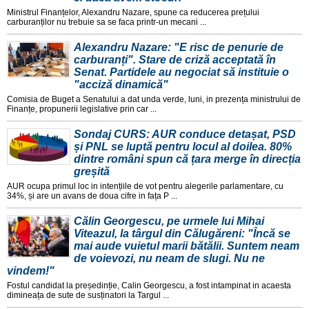
Ministrul Finanțelor, Alexandru Nazare, spune ca reducerea prețului
carburanților nu trebuie sa se faca printr-un mecani ...
Alexandru Nazare: "E risc de penurie de
carburanți". Stare de criză acceptată în
Senat. Partidele au negociat să instituie o
"acciză dinamică"
Comisia de Buget a Senatului a dat unda verde, luni, in prezența ministrului de
Finanțe, propunerii legislative prin car ...
Sondaj CURS: AUR conduce detașat, PSD
și PNL se luptă pentru locul al doilea. 80%
dintre români spun că țara merge în direcția
greșită
AUR ocupa primul loc in intențiile de vot pentru alegerile parlamentare, cu
34%, și are un avans de doua cifre in fața P ...
Călin Georgescu, pe urmele lui Mihai
Viteazul, la târgul din Călugăreni: "Încă se
mai aude vuietul marii bătălii. Suntem neam
de voievozi, nu neam de slugi. Nu ne
vindem!"
Fostul candidat la președinție, Calin Georgescu, a fost intampinat in acaesta
dimineața de sute de susținatori la Targul ...