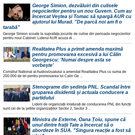
George Simion, dezvăluiri din culisele
negocierilor pentru un nou Guvern. Cum au
încercat Veștea și Tomac să spargă AUR cu
ajutorul lui Murad. "De parcă noi am fi o
tarabă"
George Simion scoate la suprafața jocurile de culise din perioada negocierilor
pentru noul Cabinet. Liderul AUR acuza di ...
Realitatea Plus a primit amenda maximă
pentru promovarea excesivă a lui Călin
Georgescu: 'Numai despre asta se
vorbește'
Consiliul National al Audiovizualului a amendat Realitatea Plus cu suma de
200.000 de lei pentru promovarea lui Calin Ge ...
Stenograme din ședința PNL. Scandal între
gruparea disidentă și actuala conducere a
partidului
Liderii de organizații inlaturați de conducerea PNL din funcții
sunt cei de la șefiile organizațiilor Sector 2, Sector 3 ...
Ministra de Externe, Oana Țoiu, spune că
unul dintre frații Tate a încercat să o
abordeze în SUA. "Singura reacție a fost să