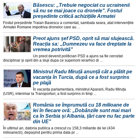
Băsescu: „Trebuie negociat cu ucrainenii
să nu se mai joace cu dronele". Fostul
președinte critică achizițiile Armatei
Fostul președinte Traian Basescu a comentat, sambata seara, atat intervențiile
Armatei Romane impotriva dronelor care au ...
Preot ajuns șef PSD, oprit să mai slujească.
Reacția sa: „Dumnezeu va face dreptate la
vremea potrivită"
Un preot devenit politician PSD a ajuns sa fie cercetat
disciplinar și oprit din a sluji dupa ce superiorii ierarhici di ...
Ministrul Radu Miruță anunță cât a plătit pe
vacanța în Turcia, după ce a fost surprins
pe plajă
În vacanța parlamentara, ministrul Apararii, Radu Miruța
(USR), interimar la Transporturi, a fost surprins in timp ...
România se împrumută cu 18 milioane de
lei în fiecare oră: „Dobânzile sunt mai mari
ca în Serbia și Albania, țări care nu fac parte
din UE"
În ultimul an, datoria publica a crescut cu 158,3 miliarde de lei (434
milioane/zi), depașind pentru prima data pr ...