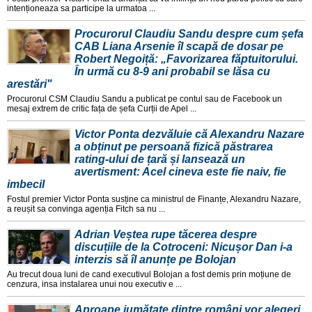
intenționeaza sa participe la urmatoa ...
Procurorul Claudiu Sandu despre cum șefa
CAB Liana Arsenie îl scapă de dosar pe
Robert Negoiță: „Favorizarea făptuitorului.
În urmă cu 8-9 ani probabil se lăsa cu
arestări"
Procurorul CSM Claudiu Sandu a publicat pe contul sau de Facebook un
mesaj extrem de critic fața de șefa Curții de Apel ...
Victor Ponta dezvăluie că Alexandru Nazare
a obținut pe persoană fizică păstrarea
rating-ului de țară și lansează un
avertisment: Acel cineva este fie naiv, fie
imbecil
Fostul premier Victor Ponta susține ca ministrul de Finanțe, Alexandru Nazare,
a reușit sa convinga agenția Fitch sa nu ...
Adrian Veștea rupe tăcerea despre
discuțiile de la Cotroceni: Nicușor Dan i-a
interzis să îl anunțe pe Bolojan
Au trecut doua luni de cand executivul Bolojan a fost demis prin moțiune de
cenzura, insa instalarea unui nou executiv e ...
Aproape jumătate dintre români vor alegeri