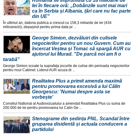
România se împrumută cu 18 milioane de
lei în fiecare oră: „Dobânzile sunt mai mari
ca în Serbia și Albania, țări care nu fac parte
din UE"
În ultimul an, datoria publica a crescut cu 158,3 miliarde de lei (434
milioane/zi), depașind pentru prima data pr ...
George Simion, dezvăluiri din culisele
negocierilor pentru un nou Guvern. Cum au
încercat Veștea și Tomac să spargă AUR cu
ajutorul lui Murad. "De parcă noi am fi o
tarabă"
George Simion scoate la suprafața jocurile de culise din perioada negocierilor
pentru noul Cabinet. Liderul AUR acuza di ...
Realitatea Plus a primit amenda maximă
pentru promovarea excesivă a lui Călin
Georgescu: 'Numai despre asta se
vorbește'
Consiliul National al Audiovizualului a amendat Realitatea Plus cu suma de
200.000 de lei pentru promovarea lui Calin Ge ...
Stenograme din ședința PNL. Scandal între
gruparea disidentă și actuala conducere a
partidului