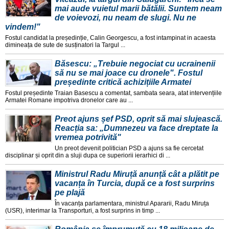
mai aude vuietul marii bătălii. Suntem neam
de voievozi, nu neam de slugi. Nu ne
vindem!"
Fostul candidat la președinție, Calin Georgescu, a fost intampinat in acaesta
dimineața de sute de susținatori la Targul ...
Băsescu: „Trebuie negociat cu ucrainenii
să nu se mai joace cu dronele". Fostul
președinte critică achizițiile Armatei
Fostul președinte Traian Basescu a comentat, sambata seara, atat intervențiile
Armatei Romane impotriva dronelor care au ...
Preot ajuns șef PSD, oprit să mai slujească.
Reacția sa: „Dumnezeu va face dreptate la
vremea potrivită"
Un preot devenit politician PSD a ajuns sa fie cercetat
disciplinar și oprit din a sluji dupa ce superiorii ierarhici di ...
Ministrul Radu Miruță anunță cât a plătit pe
vacanța în Turcia, după ce a fost surprins
pe plajă
În vacanța parlamentara, ministrul Apararii, Radu Miruța
(USR), interimar la Transporturi, a fost surprins in timp ...