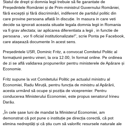
Statul de drept și domnia legii trebuie să fie garantate de
Președintele României și de Prim-ministrul Guvernului României,
fără excepții și fără discriminări, indiferent de partidul politic din
care provine persoana aflată în discuție. In masura in care veti
decide sa ignorati aceasta situatie legala domnia legii in Romania
va fi grav afectata; iar aplicarea diferentiata a legii , in functie de
persoana , vor fi oficial institutionalizate!", scrie Ponta pe Facebook,
care atașează documente în acest sens.
Președintele USR, Dominic Fritz, a convocat Comitetul Politic al
formațiunii pentru vineri, la ora 12.00, în format online. Pe ordinea
de zi se află validarea propunerilor pentru ministerele de Apărare și
Economie.
Fritz supune la vot Comitetului Politic pe actualul ministru al
Economiei, Radu Miruță, pentru funcția de ministru al Apărării,
acesta urmând să ocupe și poziția de vicepremier. Pentru
conducerea Ministerului Economiei, este propus senatorul Irineu
Darău.
„În cele șase luni de mandat la Ministerul Economiei, am
demonstrat că pot pune o instituție pe direcția corectă, că pot
elimina nedreptăți și că știu cum să valorific resursele naturale ale