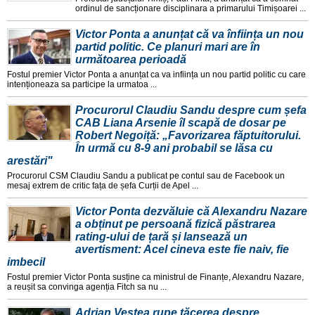
ordinul de sancționare disciplinara a primarului Timișoarei ...
Victor Ponta a anunțat că va înființa un nou
partid politic. Ce planuri mari are în
următoarea perioadă
Fostul premier Victor Ponta a anunțat ca va inființa un nou partid politic cu care
intenționeaza sa participe la urmatoa ...
Procurorul Claudiu Sandu despre cum șefa
CAB Liana Arsenie îl scapă de dosar pe
Robert Negoiță: „Favorizarea făptuitorului.
În urmă cu 8-9 ani probabil se lăsa cu
arestări"
Procurorul CSM Claudiu Sandu a publicat pe contul sau de Facebook un
mesaj extrem de critic fața de șefa Curții de Apel ...
Victor Ponta dezvăluie că Alexandru Nazare
a obținut pe persoană fizică păstrarea
rating-ului de țară și lansează un
avertisment: Acel cineva este fie naiv, fie
imbecil
Fostul premier Victor Ponta susține ca ministrul de Finanțe, Alexandru Nazare,
a reușit sa convinga agenția Fitch sa nu ...
Adrian Veștea rupe tăcerea despre