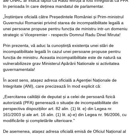
ale ONRC ar indica faptul că Radu Miruță a fost înregistrat ca PFA
în perioada în care deținea mandatul de parlamentar.
„Înștiințare oficială către Președintele României și Prim-ministrul
Guvernului Romaniei privind starea de incompatibilitate legală a
unei persoane propuse pentru funcția de ministru intr-un domeniu
strategic si Vicepremier - respectiv Domnul Radu Dinel Miruta!
Prin prezenta, vă aduc la cunoștință existența unei stări de
incompatibilitate legală în cazul unei persoane propuse pentru
funcția de ministru. Aceasta incompatibilitate este de natură sa
vulnerabilizeze grav Ministerul Apărării Nationale si activitatea
guvernamentala!
În acest sens, atașez adresa oficială a Agenției Naționale de
Integritate (ANI), care precizează în mod explicit că:
„Exercitarea calității de deputat și a celei de persoană fizică
autorizată (PFA) generează o situație de incompatibilitate din
perspectiva dispozițiilor art. 82 alin. (1) lit. e) din Legea nr.
161/2003 și ale art. 16 alin. (1) lit. a)-e) din Legea nr. 96/2006, cu
modificările și completările ulterioare."
De asemenea, atașez adresa oficială emisă de Oficiul Național al