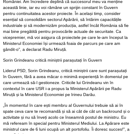
României. Am încredere deplină că succesorul meu va menține
această linie, iar eu voi rămâne un sprijin constant în Guvern
pentru continuitatea acestor proiecte. În același timp, consider
esențial să consolidăm sectorul Apărării, să întărim capacitățile
industriale și să modernizăm producția, astfel încât România să fie
mai bine pregătită pentru provocările actuale de securitate. Ca
vicepremier, mă voi asigura că proiectele pe care le-am început la
Ministerul Economiei își urmează foaia de parcurs pe care am
gândit-o", a declarat Radu Miruță.
Sorin Grindeanu critică miniștrii parașutați în Guvern
Liderul PSD, Sorin Grindeanu, critică miniștrii care sunt parașutați
în Guvern, fără a avea măcar o minimă experiență în domeniul pe
care urmează să-l gestioneze. Criticile lui Grindeanu vin în
contextul în care USR i-a propus la Ministerul Apărării pe Radu
Miruță și la Ministerul Economiei pe Irineu Darău.
„În momentul în care ești membru al Guvernului trebuie să ai în
spate ceva care te recomandă și să ai cât de cât un backround și o
activitate și nu să înveți acolo ce înseamnă postul de ministru. Eu
mă refeream în special pentru Ministerul Mediului. La Apărare este
ministrul care de 6 luni ocupă un alt portofoliu. Îi doresc succes!", a