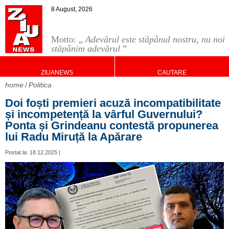
8 August, 2026
Motto: „
Adevărul este stăpânul nostru, nu noi
stăpânim adevărul
”
ZIUANEWS
CAUTARE
home
Politica
Doi foști premieri acuză incompatibilitate
și incompetență la vârful Guvernului?
Ponta și Grindeanu contestă propunerea
lui Radu Miruță la Apărare
Postat la: 18.12.2025 |