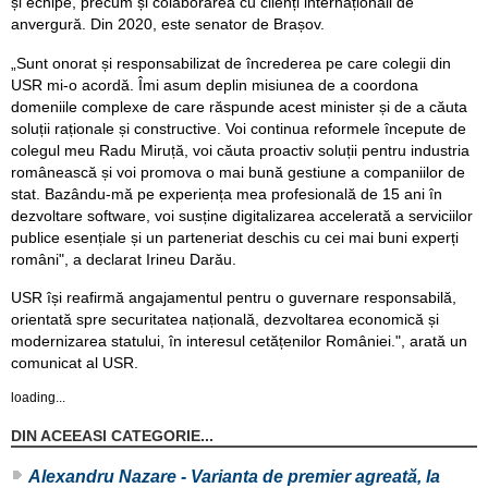
și echipe, precum și colaborarea cu clienți internaționali de
anvergură. Din 2020, este senator de Brașov.
„Sunt onorat și responsabilizat de încrederea pe care colegii din
USR mi-o acordă. Îmi asum deplin misiunea de a coordona
domeniile complexe de care răspunde acest minister și de a căuta
soluții raționale și constructive. Voi continua reformele începute de
colegul meu Radu Miruță, voi căuta proactiv soluții pentru industria
românească și voi promova o mai bună gestiune a companiilor de
stat. Bazându-mă pe experiența mea profesională de 15 ani în
dezvoltare software, voi susține digitalizarea accelerată a serviciilor
publice esențiale și un parteneriat deschis cu cei mai buni experți
români", a declarat Irineu Darău.
USR își reafirmă angajamentul pentru o guvernare responsabilă,
orientată spre securitatea națională, dezvoltarea economică și
modernizarea statului, în interesul cetățenilor României.", arată un
comunicat al USR.
loading...
DIN ACEEASI CATEGORIE...
Alexandru Nazare - Varianta de premier agreată, la