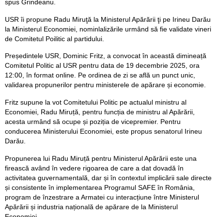
spus Grindeanu.
USR îi propune Radu Miruţă la Ministerul Apărării ţi pe Irineu Darău
la Ministerul Economiei, nominlalizările urmând să fie validate vineri
de Comitetul Poilitic al partidului.
Președintele USR, Dominic Fritz, a convocat în această dimineață
Comitetul Politic al USR pentru data de 19 decembrie 2025, ora
12:00, în format online. Pe ordinea de zi se află un punct unic,
validarea propunerilor pentru ministerele de apărare și economie.
Fritz supune la vot Comitetului Politic pe actualul ministru al
Economiei, Radu Miruță, pentru funcția de ministru al Apărării,
acesta urmând să ocupe și poziția de vicepremier. Pentru
conducerea Ministerului Economiei, este propus senatorul Irineu
Darău.
Propunerea lui Radu Miruță pentru Ministerul Apărării este una
firească având în vedere rigoarea de care a dat dovadă în
activitatea guvernamentală, dar și în contextul implicării sale directe
și consistente în implementarea Programul SAFE în România,
program de înzestrare a Armatei cu interacțiune între Ministerul
Apărării și industria națională de apărare de la Ministerul
Economiei.