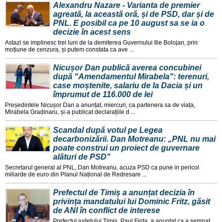
Alexandru Nazare - Varianta de premier
agreată, la această oră, și de PSD, dar și de
PNL. E posibil ca pe 10 august sa se ia o
decizie în acest sens
Astazi se implinesc trei luni de la demiterea Guvernului Ilie Bolojan, prin
moțiune de cenzura, și putem constata ca ave ...
Nicușor Dan publică averea concubinei
după "Amendamentul Mirabela": terenuri,
case moștenite, salariu de la Dacia și un
împrumut de 116.000 de lei
Președintele Nicușor Dan a anunțat, miercuri, ca partenera sa de viața,
Mirabela Gradinaru, și-a publicat declarațiile d ...
Scandal după votul pe Legea
decarbonizării. Dan Motreanu: „PNL nu mai
poate construi un proiect de guvernare
alături de PSD"
Secretarul general al PNL, Dan Motreanu, acuza PSD ca pune in pericol
miliarde de euro din Planul Național de Redresare ...
Prefectul de Timiș a anunțat decizia în
privința mandatului lui Dominic Fritz, găsit
de ANI în conflict de interese
Prefectul județului Timiș, Paul Finta, a anunțat ca a semnat