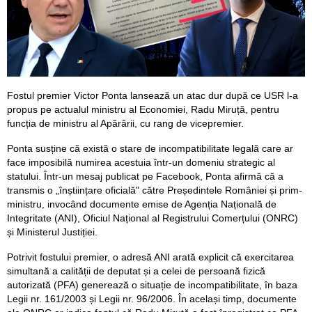
Fostul premier Victor Ponta lansează un atac dur după ce USR l-a
propus pe actualul ministru al Economiei, Radu Miruță, pentru
funcția de ministru al Apărării, cu rang de vicepremier.
Ponta susține că există o stare de incompatibilitate legală care ar
face imposibilă numirea acestuia într-un domeniu strategic al
statului. Într-un mesaj publicat pe Facebook, Ponta afirmă că a
transmis o „înștiințare oficială" către Președintele României și prim-
ministru, invocând documente emise de Agenția Națională de
Integritate (ANI), Oficiul Național al Registrului Comerțului (ONRC)
și Ministerul Justiției.
Potrivit fostului premier, o adresă ANI arată explicit că exercitarea
simultană a calității de deputat și a celei de persoană fizică
autorizată (PFA) generează o situație de incompatibilitate, în baza
Legii nr. 161/2003 și Legii nr. 96/2006. În același timp, documente