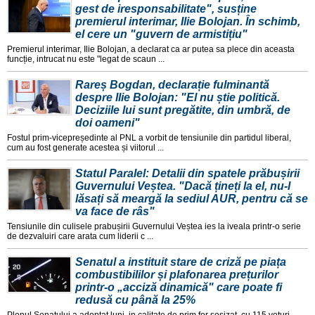
gest de iresponsabilitate", susține
premierul interimar, Ilie Bolojan. În schimb,
el cere un "guvern de armistițiu"
Premierul interimar, Ilie Bolojan, a declarat ca ar putea sa plece din aceasta
funcție, intrucat nu este "legat de scaun ...
Rareș Bogdan, declarație fulminantă
despre Ilie Bolojan: "El nu știe politică.
Deciziile lui sunt pregătite, din umbră, de
doi oameni"
Fostul prim-vicepreședinte al PNL a vorbit de tensiunile din partidul liberal,
cum au fost generate acestea și viitorul ...
Statul Paralel: Detalii din spatele prăbușirii
Guvernului Veștea. "Dacă țineți la el, nu-l
lăsați să meargă la sediul AUR, pentru că se
va face de râs"
Tensiunile din culisele prabușirii Guvernului Veștea ies la iveala printr-o serie
de dezvaluiri care arata cum liderii c ...
Senatul a instituit stare de criză pe piața
combustibililor și plafonarea prețurilor
printr-o „acciză dinamică" care poate fi
redusă cu până la 25%
Plenul Senatului a adoptat luni, in calitate de prim for sesizat, cu 115 voturi