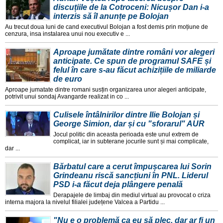
discuțiile de la Cotroceni: Nicușor Dan i-a
interzis să îl anunțe pe Bolojan
Au trecut doua luni de cand executivul Bolojan a fost demis prin moțiune de
cenzura, insa instalarea unui nou executiv e ...
Aproape jumătate dintre români vor alegeri
anticipate. Ce spun de programul SAFE și
felul în care s-au făcut achizițiile de miliarde
de euro
Aproape jumatate dintre romani susțin organizarea unor alegeri anticipate,
potrivit unui sondaj Avangarde realizat in co ...
Culisele întâlnirilor dintre Ilie Bolojan și
George Simion, dar și cu "sforarul" AUR
Jocul politic din aceasta perioada este unul extrem de
complicat, iar in subterane jocurile sunt și mai complicate,
dar ...
Bărbatul care a cerut împușcarea lui Sorin
Grindeanu riscă sancțiuni în PNL. Liderul
PSD i-a făcut deja plângere penală
Derapajele de limbaj din mediul virtual au provocat o criza
interna majora la nivelul filialei județene Valcea a Partidu ...
"Nu e o problemă ca eu să plec, dar ar fi un