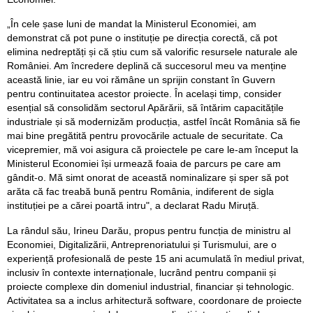
„În cele șase luni de mandat la Ministerul Economiei, am
demonstrat că pot pune o instituție pe direcția corectă, că pot
elimina nedreptăți și că știu cum să valorific resursele naturale ale
României. Am încredere deplină că succesorul meu va menține
această linie, iar eu voi rămâne un sprijin constant în Guvern
pentru continuitatea acestor proiecte. În același timp, consider
esențial să consolidăm sectorul Apărării, să întărim capacitățile
industriale și să modernizăm producția, astfel încât România să fie
mai bine pregătită pentru provocările actuale de securitate. Ca
vicepremier, mă voi asigura că proiectele pe care le-am început la
Ministerul Economiei își urmează foaia de parcurs pe care am
gândit-o. Mă simt onorat de această nominalizare și sper să pot
arăta că fac treabă bună pentru România, indiferent de sigla
instituției pe a cărei poartă intru", a declarat Radu Miruță.
La rândul său, Irineu Darău, propus pentru funcția de ministru al
Economiei, Digitalizării, Antreprenoriatului și Turismului, are o
experiență profesională de peste 15 ani acumulată în mediul privat,
inclusiv în contexte internaționale, lucrând pentru companii și
proiecte complexe din domeniul industrial, financiar și tehnologic.
Activitatea sa a inclus arhitectură software, coordonare de proiecte