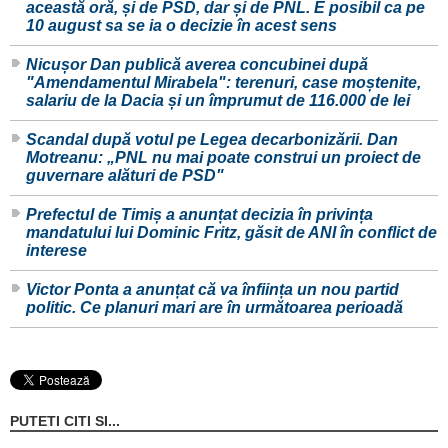
această oră, și de PSD, dar și de PNL. E posibil ca pe
10 august sa se ia o decizie în acest sens
Nicușor Dan publică averea concubinei după
"Amendamentul Mirabela": terenuri, case moștenite,
salariu de la Dacia și un împrumut de 116.000 de lei
Scandal după votul pe Legea decarbonizării. Dan
Motreanu: „PNL nu mai poate construi un proiect de
guvernare alături de PSD"
Prefectul de Timiș a anunțat decizia în privința
mandatului lui Dominic Fritz, găsit de ANI în conflict de
interese
Victor Ponta a anunțat că va înființa un nou partid
politic. Ce planuri mari are în următoarea perioadă
PUTETI CITI SI...