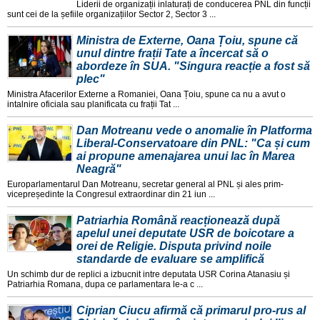
Liderii de organizații inlaturați de conducerea PNL din funcții
sunt cei de la șefiile organizațiilor Sector 2, Sector 3 ...
Ministra de Externe, Oana Țoiu, spune că
unul dintre frații Tate a încercat să o
abordeze în SUA. "Singura reacție a fost să
plec"
Ministra Afacerilor Externe a Romaniei, Oana Țoiu, spune ca nu a avut o
intalnire oficiala sau planificata cu frații Tat ...
Dan Motreanu vede o anomalie în Platforma
Liberal-Conservatoare din PNL: "Ca și cum
ai propune amenajarea unui lac în Marea
Neagră"
Europarlamentarul Dan Motreanu, secretar general al PNL și ales prim-
vicepreședinte la Congresul extraordinar din 21 iun ...
Patriarhia Română reacționează după
apelul unei deputate USR de boicotare a
orei de Religie. Disputa privind noile
standarde de evaluare se amplifică
Un schimb dur de replici a izbucnit intre deputata USR Corina Atanasiu și
Patriarhia Romana, dupa ce parlamentara le-a c ...
Ciprian Ciucu afirmă că primarul pro-rus al