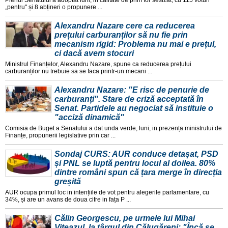
„pentru" și 8 abțineri o propunere ...
Alexandru Nazare cere ca reducerea
prețului carburanților să nu fie prin
mecanism rigid: Problema nu mai e prețul,
ci dacă avem stocuri
Ministrul Finanțelor, Alexandru Nazare, spune ca reducerea prețului
carburanților nu trebuie sa se faca printr-un mecani ...
Alexandru Nazare: "E risc de penurie de
carburanți". Stare de criză acceptată în
Senat. Partidele au negociat să instituie o
"acciză dinamică"
Comisia de Buget a Senatului a dat unda verde, luni, in prezența ministrului de
Finanțe, propunerii legislative prin car ...
Sondaj CURS: AUR conduce detașat, PSD
și PNL se luptă pentru locul al doilea. 80%
dintre români spun că țara merge în direcția
greșită
AUR ocupa primul loc in intențiile de vot pentru alegerile parlamentare, cu
34%, și are un avans de doua cifre in fața P ...
Călin Georgescu, pe urmele lui Mihai
Viteazul, la târgul din Călugăreni: "Încă se