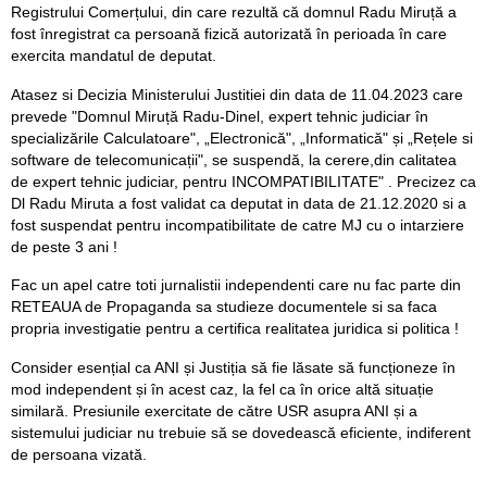
Registrului Comerțului, din care rezultă că domnul Radu Miruță a
fost înregistrat ca persoană fizică autorizată în perioada în care
exercita mandatul de deputat.
Atasez si Decizia Ministerului Justitiei din data de 11.04.2023 care
prevede "Domnul Miruță Radu-Dinel, expert tehnic judiciar în
specializările Calculatoare", „Electronică", „Informatică" și „Rețele si
software de telecomunicații", se suspendă, la cerere,din calitatea
de expert tehnic judiciar, pentru INCOMPATIBILITATE" . Precizez ca
Dl Radu Miruta a fost validat ca deputat in data de 21.12.2020 si a
fost suspendat pentru incompatibilitate de catre MJ cu o intarziere
de peste 3 ani !
Fac un apel catre toti jurnalistii independenti care nu fac parte din
RETEAUA de Propaganda sa studieze documentele si sa faca
propria investigatie pentru a certifica realitatea juridica si politica !
Consider esențial ca ANI și Justiția să fie lăsate să funcționeze în
mod independent și în acest caz, la fel ca în orice altă situație
similară. Presiunile exercitate de către USR asupra ANI și a
sistemului judiciar nu trebuie să se dovedească eficiente, indiferent
de persoana vizată.