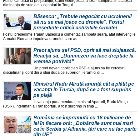
Fostul candidat la președinție, Calin Georgescu, a fost intampinat in acaesta
dimineața de sute de susținatori la Targul ...
Băsescu: „Trebuie negociat cu ucrainenii
să nu se mai joace cu dronele". Fostul
președinte critică achizițiile Armatei
Fostul președinte Traian Basescu a comentat, sambata seara, atat intervențiile
Armatei Romane impotriva dronelor care au ...
Preot ajuns șef PSD, oprit să mai slujească.
Reacția sa: „Dumnezeu va face dreptate la
vremea potrivită"
Un preot devenit politician PSD a ajuns sa fie cercetat
disciplinar și oprit din a sluji dupa ce superiorii ierarhici di ...
Ministrul Radu Miruță anunță cât a plătit pe
vacanța în Turcia, după ce a fost surprins
pe plajă
În vacanța parlamentara, ministrul Apararii, Radu Miruța
(USR), interimar la Transporturi, a fost surprins in timp ...
România se împrumută cu 18 milioane de
lei în fiecare oră: „Dobânzile sunt mai mari
ca în Serbia și Albania, țări care nu fac parte
din UE"