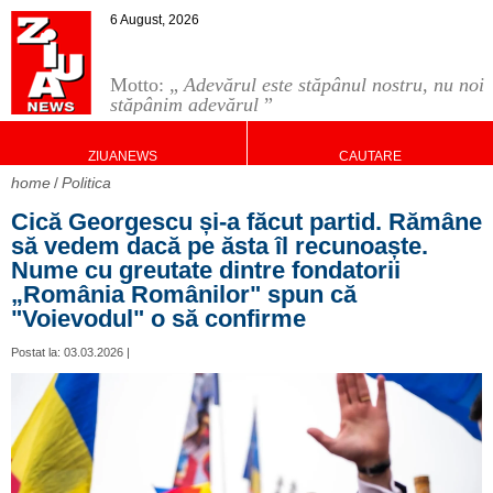
6 August, 2026
Motto: „
Adevărul este stăpânul nostru, nu noi
stăpânim adevărul
”
ZIUANEWS
CAUTARE
home
Politica
Cică Georgescu și-a făcut partid. Rămâne
să vedem dacă pe ăsta îl recunoaște.
Nume cu greutate dintre fondatorii
„România Românilor" spun că
"Voievodul" o să confirme
Postat la: 03.03.2026 |