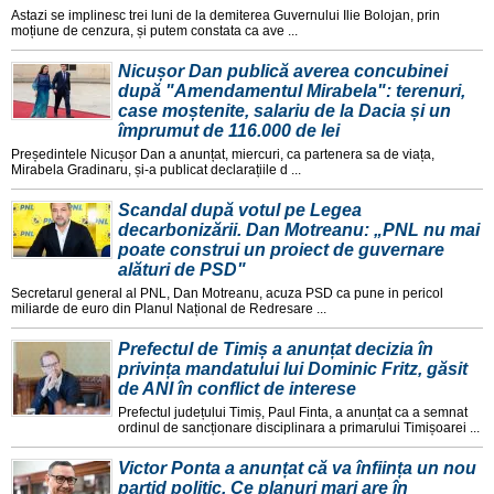
Astazi se implinesc trei luni de la demiterea Guvernului Ilie Bolojan, prin
moțiune de cenzura, și putem constata ca ave ...
Nicușor Dan publică averea concubinei
după "Amendamentul Mirabela": terenuri,
case moștenite, salariu de la Dacia și un
împrumut de 116.000 de lei
Președintele Nicușor Dan a anunțat, miercuri, ca partenera sa de viața,
Mirabela Gradinaru, și-a publicat declarațiile d ...
Scandal după votul pe Legea
decarbonizării. Dan Motreanu: „PNL nu mai
poate construi un proiect de guvernare
alături de PSD"
Secretarul general al PNL, Dan Motreanu, acuza PSD ca pune in pericol
miliarde de euro din Planul Național de Redresare ...
Prefectul de Timiș a anunțat decizia în
privința mandatului lui Dominic Fritz, găsit
de ANI în conflict de interese
Prefectul județului Timiș, Paul Finta, a anunțat ca a semnat
ordinul de sancționare disciplinara a primarului Timișoarei ...
Victor Ponta a anunțat că va înființa un nou
partid politic. Ce planuri mari are în