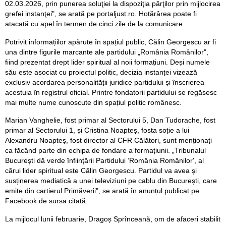
02.03.2026, prin punerea soluţiei la dispoziţia părţilor prin mijlocirea
grefei instanţei", se arată pe portaljust.ro. Hotărârea poate fi
atacată cu apel în termen de cinci zile de la comunicare.
Potrivit informațiilor apărute în spațiul public, Călin Georgescu ar fi
una dintre figurile marcante ale partidului „România Românilor",
fiind prezentat drept lider spiritual al noii formațiuni. Deși numele
său este asociat cu proiectul politic, decizia instanței vizează
exclusiv acordarea personalității juridice partidului și înscrierea
acestuia în registrul oficial. Printre fondatorii partidului se regăsesc
mai multe nume cunoscute din spațiul politic românesc.
Marian Vanghelie, fost primar al Sectorului 5, Dan Tudorache, fost
primar al Sectorului 1, și Cristina Noapteș, fosta soție a lui
Alexandru Noapteș, fost director al CFR Călători, sunt menționați
ca făcând parte din echipa de fondare a formațiunii. „Tribunalul
București dă verde înființării Partidului ‘România Românilor', al
cărui lider spiritual este Călin Georgescu. Partidul va avea și
susținerea mediatică a unei televiziuni pe cablu din București, care
emite din cartierul Primăverii", se arată în anunțul publicat pe
Facebook de sursa citată.
La mijlocul lunii februarie, Dragoș Sprînceană, om de afaceri stabilit