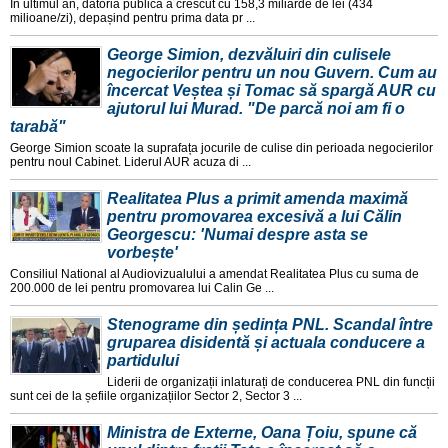
În ultimul an, datoria publica a crescut cu 158,3 miliarde de lei (434
milioane/zi), depașind pentru prima data pr ...
George Simion, dezvăluiri din culisele
negocierilor pentru un nou Guvern. Cum au
încercat Veștea și Tomac să spargă AUR cu
ajutorul lui Murad. "De parcă noi am fi o
tarabă"
George Simion scoate la suprafața jocurile de culise din perioada negocierilor
pentru noul Cabinet. Liderul AUR acuza di ...
Realitatea Plus a primit amenda maximă
pentru promovarea excesivă a lui Călin
Georgescu: 'Numai despre asta se
vorbește'
Consiliul National al Audiovizualului a amendat Realitatea Plus cu suma de
200.000 de lei pentru promovarea lui Calin Ge ...
Stenograme din ședința PNL. Scandal între
gruparea disidentă și actuala conducere a
partidului
Liderii de organizații inlaturați de conducerea PNL din funcții
sunt cei de la șefiile organizațiilor Sector 2, Sector 3 ...
Ministra de Externe, Oana Țoiu, spune că