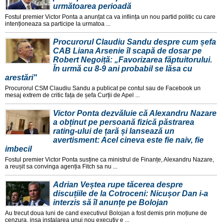
următoarea perioadă
Fostul premier Victor Ponta a anunțat ca va inființa un nou partid politic cu care
intenționeaza sa participe la urmatoa ...
Procurorul Claudiu Sandu despre cum șefa
CAB Liana Arsenie îl scapă de dosar pe
Robert Negoiță: „Favorizarea făptuitorului.
În urmă cu 8-9 ani probabil se lăsa cu
arestări"
Procurorul CSM Claudiu Sandu a publicat pe contul sau de Facebook un
mesaj extrem de critic fața de șefa Curții de Apel ...
Victor Ponta dezvăluie că Alexandru Nazare
a obținut pe persoană fizică păstrarea
rating-ului de țară și lansează un
avertisment: Acel cineva este fie naiv, fie
imbecil
Fostul premier Victor Ponta susține ca ministrul de Finanțe, Alexandru Nazare,
a reușit sa convinga agenția Fitch sa nu ...
Adrian Veștea rupe tăcerea despre
discuțiile de la Cotroceni: Nicușor Dan i-a
interzis să îl anunțe pe Bolojan
Au trecut doua luni de cand executivul Bolojan a fost demis prin moțiune de
cenzura, insa instalarea unui nou executiv e ...