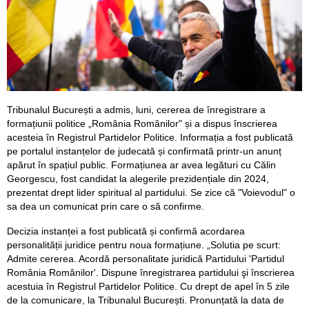
Tribunalul București a admis, luni, cererea de înregistrare a
formațiunii politice „România Românilor" și a dispus înscrierea
acesteia în Registrul Partidelor Politice. Informația a fost publicată
pe portalul instanțelor de judecată și confirmată printr-un anunț
apărut în spațiul public. Formațiunea ar avea legături cu Călin
Georgescu, fost candidat la alegerile prezidențiale din 2024,
prezentat drept lider spiritual al partidului. Se zice că "Voievodul" o
sa dea un comunicat prin care o să confirme.
Decizia instanței a fost publicată și confirmă acordarea
personalității juridice pentru noua formațiune. „Solutia pe scurt:
Admite cererea. Acordă personalitate juridică Partidului 'Partidul
România Românilor'. Dispune înregistrarea partidului şi înscrierea
acestuia în Registrul Partidelor Politice. Cu drept de apel în 5 zile
de la comunicare, la Tribunalul București. Pronunțată la data de