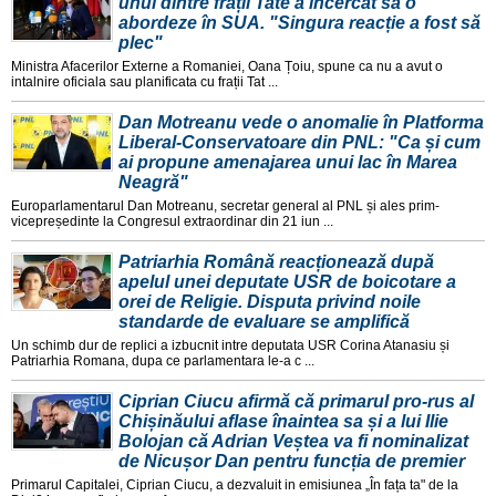
unul dintre frații Tate a încercat să o
abordeze în SUA. "Singura reacție a fost să
plec"
Ministra Afacerilor Externe a Romaniei, Oana Țoiu, spune ca nu a avut o
intalnire oficiala sau planificata cu frații Tat ...
Dan Motreanu vede o anomalie în Platforma
Liberal-Conservatoare din PNL: "Ca și cum
ai propune amenajarea unui lac în Marea
Neagră"
Europarlamentarul Dan Motreanu, secretar general al PNL și ales prim-
vicepreședinte la Congresul extraordinar din 21 iun ...
Patriarhia Română reacționează după
apelul unei deputate USR de boicotare a
orei de Religie. Disputa privind noile
standarde de evaluare se amplifică
Un schimb dur de replici a izbucnit intre deputata USR Corina Atanasiu și
Patriarhia Romana, dupa ce parlamentara le-a c ...
Ciprian Ciucu afirmă că primarul pro-rus al
Chișinăului aflase înaintea sa și a lui Ilie
Bolojan că Adrian Veștea va fi nominalizat
de Nicușor Dan pentru funcția de premier
Primarul Capitalei, Ciprian Ciucu, a dezvaluit in emisiunea „În fața ta" de la