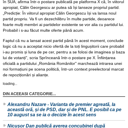
în SUA, afirma într-o postare publicată pe platforma X că, în viitorul
apropiat, Călin Georgescu ar putea să își lanseze propriul partid.
„Predicție: În viitorul apropiat Călin Georgescu își va lansa noul
partid propriu. Va fi un dezechilibru în multe partide, deoarece
foarte mulți membri ai partidelor existente se vor alia cu partidul lui.
Probabil i s-au făcut multe oferte până acum.
Faptul că nu a lansat acest partid până în acest moment, conclude
logic că nu a acceptat nicio ofertă de la toți lingușitorii care probabil
i-au promis și luna de pe cer, pentru a se folosi de imaginea și baza
lui de votanți", scria Sprînceană într-o postare pe X. Înființarea
oficială a partidului „România Românilor" marchează intrarea unei
noi formațiuni pe scena politică, într-un context preelectoral marcat
de repoziționări și alianțe.
loading...
DIN ACEEASI CATEGORIE...
Alexandru Nazare - Varianta de premier agreată, la
această oră, și de PSD, dar și de PNL. E posibil ca pe
10 august sa se ia o decizie în acest sens
Nicușor Dan publică averea concubinei după