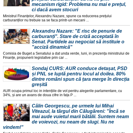
mecanism rigid: Problema nu mai e prețul,
ci dacă avem stocuri
Ministrul Finanțelor, Alexandru Nazare, spune ca reducerea prețului
carburanților nu trebuie sa se faca printr-un mecani ...
Alexandru Nazare: "E risc de penurie de
carburanți". Stare de criză acceptată în
Senat. Partidele au negociat să instituie o
"acciză dinamică"
Comisia de Buget a Senatului a dat unda verde, luni, in prezența ministrului de
Finanțe, propunerii legislative prin car ...
Sondaj CURS: AUR conduce detașat, PSD
și PNL se luptă pentru locul al doilea. 80%
dintre români spun că țara merge în direcția
greșită
AUR ocupa primul loc in intențiile de vot pentru alegerile parlamentare, cu
34%, și are un avans de doua cifre in fața P ...
Călin Georgescu, pe urmele lui Mihai
Viteazul, la târgul din Călugăreni: "Încă se
mai aude vuietul marii bătălii. Suntem neam
de voievozi, nu neam de slugi. Nu ne
vindem!"