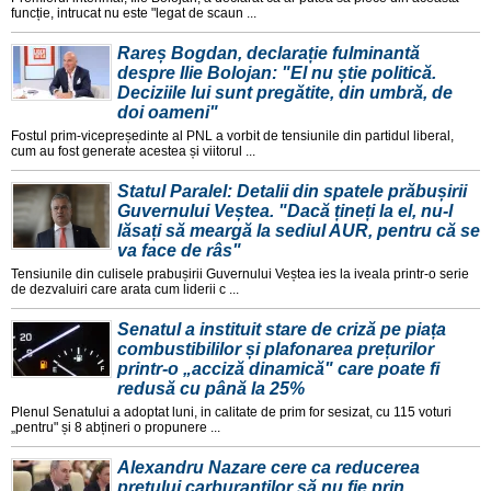
funcție, intrucat nu este "legat de scaun ...
Rareș Bogdan, declarație fulminantă
despre Ilie Bolojan: "El nu știe politică.
Deciziile lui sunt pregătite, din umbră, de
doi oameni"
Fostul prim-vicepreședinte al PNL a vorbit de tensiunile din partidul liberal,
cum au fost generate acestea și viitorul ...
Statul Paralel: Detalii din spatele prăbușirii
Guvernului Veștea. "Dacă țineți la el, nu-l
lăsați să meargă la sediul AUR, pentru că se
va face de râs"
Tensiunile din culisele prabușirii Guvernului Veștea ies la iveala printr-o serie
de dezvaluiri care arata cum liderii c ...
Senatul a instituit stare de criză pe piața
combustibililor și plafonarea prețurilor
printr-o „acciză dinamică" care poate fi
redusă cu până la 25%
Plenul Senatului a adoptat luni, in calitate de prim for sesizat, cu 115 voturi
„pentru" și 8 abțineri o propunere ...
Alexandru Nazare cere ca reducerea
prețului carburanților să nu fie prin