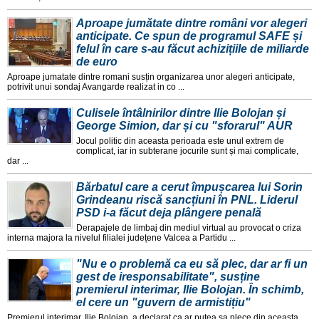
Aproape jumătate dintre români vor alegeri
anticipate. Ce spun de programul SAFE și
felul în care s-au făcut achizițiile de miliarde
de euro
Aproape jumatate dintre romani susțin organizarea unor alegeri anticipate,
potrivit unui sondaj Avangarde realizat in co ...
Culisele întâlnirilor dintre Ilie Bolojan și
George Simion, dar și cu "sforarul" AUR
Jocul politic din aceasta perioada este unul extrem de
complicat, iar in subterane jocurile sunt și mai complicate,
dar ...
Bărbatul care a cerut împușcarea lui Sorin
Grindeanu riscă sancțiuni în PNL. Liderul
PSD i-a făcut deja plângere penală
Derapajele de limbaj din mediul virtual au provocat o criza
interna majora la nivelul filialei județene Valcea a Partidu ...
"Nu e o problemă ca eu să plec, dar ar fi un
gest de iresponsabilitate", susține
premierul interimar, Ilie Bolojan. În schimb,
el cere un "guvern de armistițiu"
Premierul interimar, Ilie Bolojan, a declarat ca ar putea sa plece din aceasta