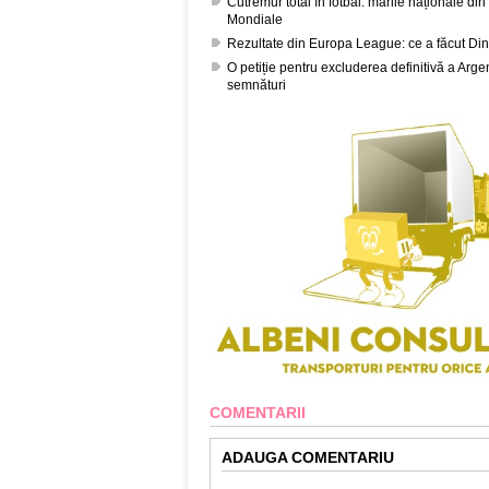
Cutremur total în fotbal: marile naționale d
Mondiale
Rezultate din Europa League: ce a făcut Di
O petiție pentru excluderea definitivă a Arg
semnături
COMENTARII
ADAUGA COMENTARIU