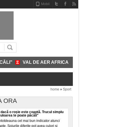
Mobil
VAL DE AER AFRICAN SE ÎNDREAPTĂ SPRE ROMÂNIA
home
»
Sport
A ORA
 dacă o roșie este coaptă. Trucul simplu
Culoarea te poate păcăli"
ntotdeauna cel mai bun indicator atunci
pte. Soiurile diferite pot avea culori și