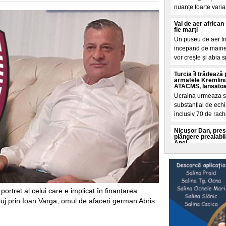
nuanțe foarte variat
Val de aer africa
fie marți
Un puseu de aer tro
incepand de maine a
vor crește și abia s
Turcia îl trădează
armatele Kremlinu
ATACMS, lansatoare
Ucraina urmeaza s
substanțial de echi
inclusiv 70 de rac
Nicușor Dan, pres
plângere prealabil
Apel
Partidul Romania P
București pentru o
nominaliza un nou 
Imagini de la băta
portret al celui care e implicat în finanțarea
persoane au fost r
luj prin Ioan Varga, omul de afaceri german Abris
Trei barbați s-au l
strada din Targu J
violente au fost fil