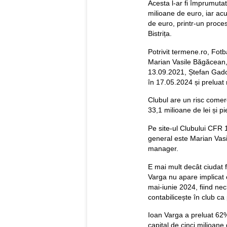
Acesta l-ar fi împrumuta
milioane de euro, iar acu
de euro, printr-un proce
Bistrița.
Potrivit termene.ro, Fot
Marian Vasile Băgăcean, 
13.09.2021, Ștefan Gado
în 17.05.2024 și preluat
Clubul are un risc comerc
33,1 milioane de lei și pi
Pe site-ul Clubului CFR 1
general este Marian Vasi
manager.
E mai mult decât ciudat f
Varga nu apare implicat o
mai-iunie 2024, fiind nec
contabilicește în club ca
Ioan Varga a preluat 62%
capital de cinci milioane 