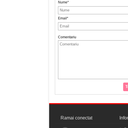
Nume*
Email*
Comentariu
T
Ramai conectat
Info