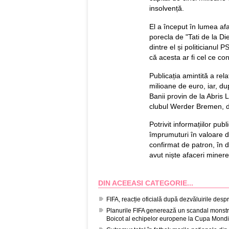
insolvență.
El a început în lumea afac
porecla de "Tati de la D
dintre el și politicianul 
că acesta ar fi cel ce con
Publicația amintită a rela
milioane de euro, iar, du
Banii provin de la Abris 
clubul Werder Bremen, di
Potrivit informațiilor publi
împrumuturi în valoare d
confirmat de patron, în di
avut niște afaceri miner
DIN ACEEASI CATEGORIE...
FIFA, reacție oficială după dezvăluirile despr
Planurile FIFA generează un scandal monstru
Boicot al echipelor europene la Cupa Mondi