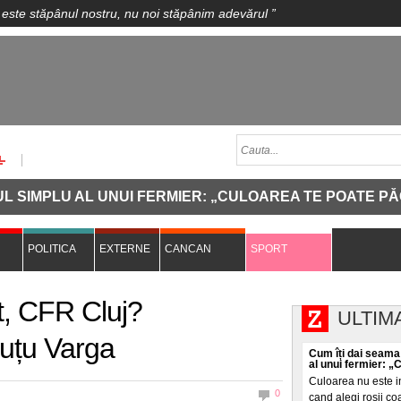
 este stăpânul nostru, nu noi stăpânim adevărul
”
PLU AL UNUI FERMIER: „CULOAREA TE POATE PĂCĂLI"
POLITICA
EXTERNE
CANCAN
SPORT
t, CFR Cluj?
ULTIM
luțu Varga
Cum îți dai seama
al unui fermier: „
Culoarea nu este i
0
cand alegi roșii coa