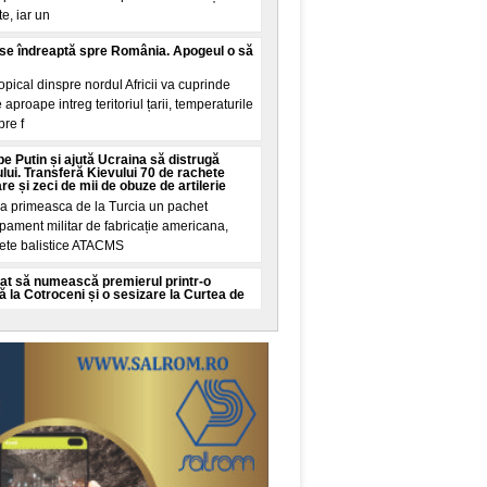
e, iar un
n se îndreaptă spre România. Apogeul o să
pical dinspre nordul Africii va cuprinde
proape intreg teritoriul țarii, temperaturile
pre f
 pe Putin și ajută Ucraina să distrugă
lui. Transferă Kievului 70 de rachete
 și zeci de mii de obuze de artilerie
a primeasca de la Turcia un pachet
pament militar de fabricație americana,
hete balistice ATACMS
at să numească premierul printr-o
ă la Cotroceni și o sesizare la Curtea de
uternica a sesizat Curtea de Apel
bligarea președintelui Nicușor Dan de a
candidat de prim-minis
ia cu macete din Târgu Jiu. Două
eținute
uptat sambata, printre mașinile de pe o
iu, cu macete și spray lacrimogen. Scenele
mate pe st