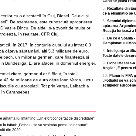
Când se joacă Franț
5.
Rezultate din E
ce a eliminat-o pe U
erilor cu o discotecă în Cluj, Diesel. De aici și
6.
Scandal diplomat
iesel". De asemenea, este cunoscută aproprierea
apărarea Argentinei
PSD Vasile Dîncu. De altfel, s-a zvonit de multe ori
Reacția furioasă a M
trolează, în realitate, CFR Cluj.
7.
De ce e Spania - 
Campionatului Mond
tat că, în 2017, în conturile clubului au intrat 6.3
pă câteva săptămâni, alți 5.3 milioane de euro.
8.
Inteligența artif
Toate datele despre
Lelbach, un milionar german, care finanțează și
n Bundesliga. El are afaceri în domeniul energiei.
9.
Lionel Messi s-a
Anglia: „E pentru el
cației citate, germanul ar fi făcut, în total,
10.
Planurile FIFA 
e 42 de milioane de euro către Ioan Varga, lucru
„Fotbalul se va sch
echipelor europene
scuțiile cu apropiații. Tot prin Varga, Lelbach a
e în Caransebeș.
e amanta lui Infantino: „Un efort concertat de discreditare"
 în fotbal: „Fotbalul se va schimba pentru totdeauna".
ală din 2030