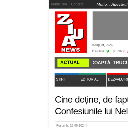
Motto: „
Adevărul
Publicitate
Contact
9 August, 2026
€
4.8694
$
3.9660
ACTUAL
I DAI SEAMA DACĂ O ROȘIE ESTE COAPTĂ. TRUCUL SIM
STIRI
EDITORIAL
DEZVALUIRI
Cine deține, de fap
Confesiunile lui Ne
Postat la: 28.08.2024 |