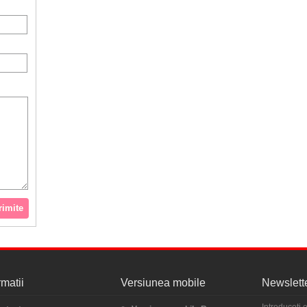
rimite
rmatii
Versiunea mobile
Newslett