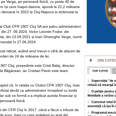
t pe Varga, pe persoană fizică, cu peste 40 de
Pe Polymarket un 
m își cere înapoi datoria, ajunsă la 22,2 milioane
de prim-ministru a
s demarat în 2022 la Cluj-Napoca și strămutat la
are 48% șanse
Alexandru Nazare es
pe platforma de par
bal Club CFR 1907 Cluj SA are patru administratori:
de viitor premier 
din 27. 06.2024, Victor Leontin Fodor, din
Kim Jong Un s-a î
la, din 13.09.2021 și Ioan Gheorghe Varga, numit
Nord este mult mai
 mandat în 27.06.2024.
Razboiul declanșat
transformat intr-o 
ial ridicat, având anul trecut o cifră de afaceri de
Nord. Potrivit Blo
erderi de 24 de milioane de lei.
DIN CATE
FIFA, reacție ofic
Infantino: „Un efo
907 Cluj, președinte este Cristi Balaj, director
FIFA a criticat veh
le Băgăcean, iar Cristian Panin este team
TOP CITITE
și continuu" de a „
acesteia, Gianni I
1.
Superstiția "de 
aptul că, în relația cu Clubul CFR 1907 Cluj, Ioan
refuză să meargă în
Ambulanță atacată 
un zvon fals de p
ficial decât ca administrator începând cu lunile
2.
O petiție pentru 
fură copii". Șofer
lar sub ce formă s-a implicat acesta financiar și
Mondiale a strâns 
Un echipaj al Servi
 persoană fizică.
3.
Cutremur total în
atacat violent sam
amenință că iau în 
crezut un zvon distr
 din CFR Cluj în 2017, când a făcut o infuzie de
4.
Programul meciur
de euro, bani cu care ardelenii au ieșit din