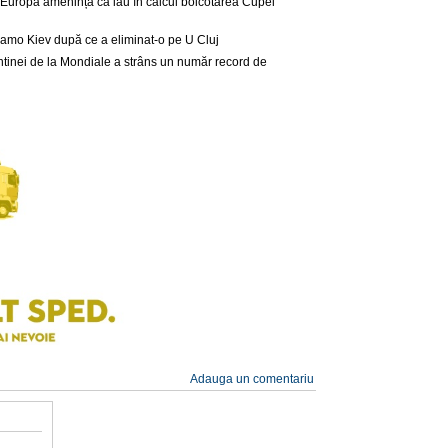
in Europa amenință că iau în calcul boicotarea Cupei
namo Kiev după ce a eliminat-o pe U Cluj
entinei de la Mondiale a strâns un număr record de
Adauga un comentariu