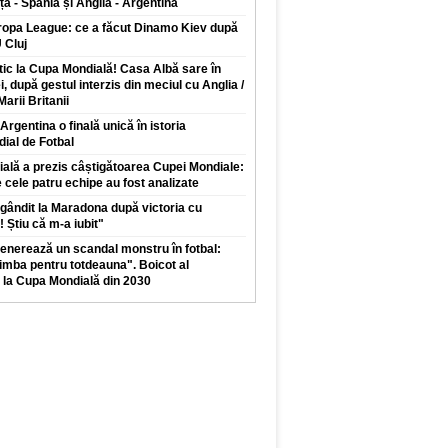
a - Spania și Anglia - Argentina
uropa League: ce a făcut Dinamo Kiev după
 Cluj
ic la Cupa Mondială! Casa Albă sare în
, după gestul interzis din meciul cu Anglia /
arii Britanii
Argentina o finală unică în istoria
ial de Fotbal
icială a prezis câștigătoarea Cupei Mondiale:
 cele patru echipe au fost analizate
 gândit la Maradona după victoria cu
! Știu că m-a iubit"
generează un scandal monstru în fotbal:
imba pentru totdeauna". Boicot al
 la Cupa Mondială din 2030