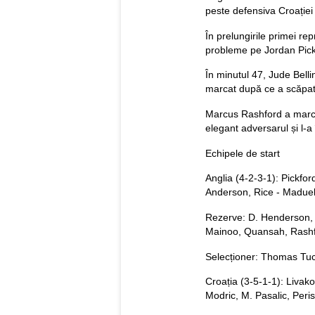
peste defensiva Croației 
În prelungirile primei rep
probleme pe Jordan Pick
În minutul 47, Jude Belli
marcat după ce a scăpat
Marcus Rashford a marcat
elegant adversarul și l-a
Echipele de start
Anglia (4-2-3-1): Pickfor
Anderson, Rice - Madue
Rezerve: D. Henderson, 
Mainoo, Quansah, Rashf
Selecționer: Thomas Tu
Croația (3-5-1-1): Livako
Modric, M. Pasalic, Peris