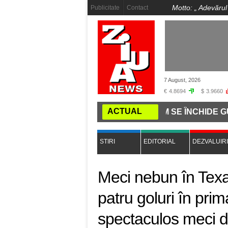
Motto: „
Adevărul
Publicitate
Contact
7 August, 2026
€
4.8694
$
3.9660
ACTUAL
A COMANDĂ PE INTERNET: CUM SE ÎNCHIDE GURA PRESE
STIRI
EDITORIAL
DEZVALUIRI
Meci nebun în Texas
patru goluri în prim
spectaculos meci 