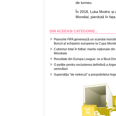
de turneu.
În 2018, Luka Modric și-
Mondial, pierdută în fața
DIN ACEEASI CATEGORIE...
Planurile FIFA generează un scandal monstru
Boicot al echipelor europene la Cupa Mondi
Cutremur total în fotbal: marile naționale d
Mondiale
Rezultate din Europa League: ce a făcut Di
O petiție pentru excluderea definitivă a Arg
semnături
Superstiția "de netrecut" a președintelui Ar