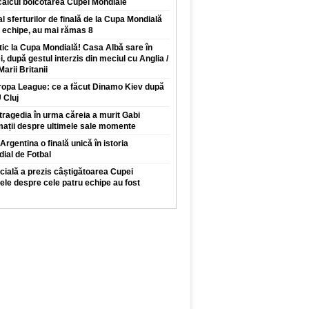
calcul boicotarea Cupei Mondiale
l sferturilor de finală de la Cupa Mondială
e echipe, au mai rămas 8
ic la Cupa Mondială! Casa Albă sare în
, după gestul interzis din meciul cu Anglia /
arii Britanii
uropa League: ce a făcut Dinamo Kiev după
 Cluj
ragedia în urma căreia a murit Gabi
mații despre ultimele sale momente
Argentina o finală unică în istoria
ial de Fotbal
ficială a prezis câștigătoarea Cupei
ele despre cele patru echipe au fost