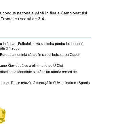
a condus naționala până în finala Campionatului
 Franței cu scorul de 2-4.
 în fotbal: „Fotbalul se va schimba pentru totdeauna".
ală din 2030
in Europa amenință că iau în calcul boicotarea Cupei
namo Kiev după ce a eliminat-o pe U Cluj
entinei de la Mondiale a strâns un număr record de
gentinei. De ce refuză să meargă în SUA la finala cu Spania