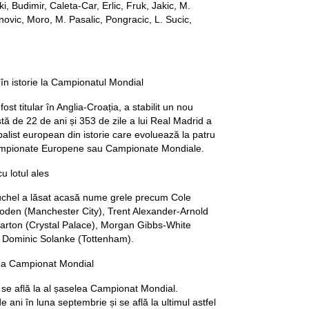
, Budimir, Caleta-Car, Erlic, Fruk, Jakic, M.
ovic, Moro, M. Pasalic, Pongracic, L. Sucic,
 în istorie la Campionatul Mondial
st titular în Anglia-Croația, a stabilit un nou
stă de 22 de ani și 353 de zile a lui Real Madrid a
balist european din istorie care evoluează la patru
Campionate Europene sau Campionate Mondiale.
 lotul ales
chel a lăsat acasă nume grele precum Cole
Foden (Manchester City), Trent Alexander-Arnold
rton (Crystal Palace), Morgan Gibbs-White
 Dominic Solanke (Tottenham).
lea Campionat Mondial
se află la al șaselea Campionat Mondial.
e ani în luna septembrie și se află la ultimul astfel