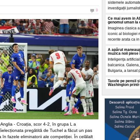
sistemele automate
investigații jurnalis
0
Ce mai avem in AD
genomul uman la o
Imaginea clasica a
iconic al biologiei
recente arata ca in 
A apărut maneaua
muzica noii piese 
Inteligența artificia
balcanica. Galena, 
Bulgaria, a lansat 
Taxele pe pensii și
Washington printr
Un Acord de impru
aprilie prin ministr
condiționeaza finan
O teorie explozivă
spatele valului de
Mai multe cercuri 
 Anglia - Croația, scor 4-2, în grupa L a
promoveaza o teorie
elecționata pregătită de Tuchel a făcut un pas
și analizate de El 
 în fazele eliminatorii ale competiției. În celălalt