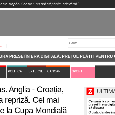
 este stăpânul nostru, nu noi stăpânim adevărul
”
I ÎN ERA DIGITALĂ. PREȚUL PLĂTIT PENTRU CA O IN
POLITICA
EXTERNE
CANCAN
SPORT
. Anglia - Croația,
ULTIM
a repriză. Cel mai
Cenzură la comand
presei în era digit
de la Cupa Mondială
să dispară
O piața clandestin