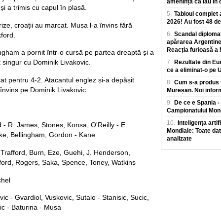
amenință că iau în 
și a trimis cu capul în plasă.
5.
Tabloul complet a
2026! Au fost 48 d
rize, croații au marcat. Musa l-a învins fără
6.
Scandal diplomat
ford.
apărarea Argentinei
Reacția furioasă a M
ngham a pornit într-o cursă pe partea dreaptă și a
 singur cu Dominik Livakovic.
7.
Rezultate din E
ce a eliminat-o pe U
 pentru 4-2. Atacantul englez și-a depășit
8.
Cum s-a produs t
 învins pe Dominik Livakovic.
Mureșan. Noi infor
9.
De ce e Spania - 
Campionatului Mond
10.
Inteligența arti
d - R. James, Stones, Konsa, O'Reilly - E.
Mondiale: Toate dat
ke, Bellingham, Gordon - Kane
analizate
Trafford, Burn, Eze, Guehi, J. Henderson,
ord, Rogers, Saka, Spence, Toney, Watkins
chel
vic - Gvardiol, Vuskovic, Sutalo - Stanisic, Sucic,
ic - Baturina - Musa