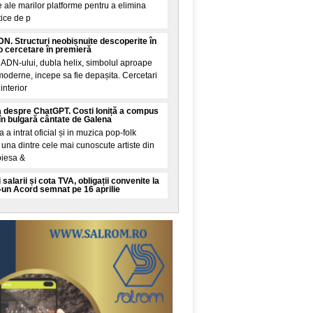
 ale marilor platforme pentru a elimina
tice de p
N. Structuri neobișnuite descoperite în
 cercetare în premieră
 ADN-ului, dubla helix, simbolul aproape
 moderne, incepe sa fie depașita. Cercetari
interior
 despre ChatGPT. Costi Ioniță a compus
în bulgară cântate de Galena
la a intrat oficial și in muzica pop-folk
una dintre cele mai cunoscute artiste din
piesa &
 salarii și cota TVA, obligații convenite la
-un Acord semnat pe 16 aprilie
mut financiar semnat de Romania pe 16
ul Finanțelor și ratificat joi de Parlament
țarea țarii
 vine din Spania: Mosadul israelian e în
 migrație din Ceuta
academice și de analiza din China
 controversata. Potrivit acestor voci, citate
Mundo, servici