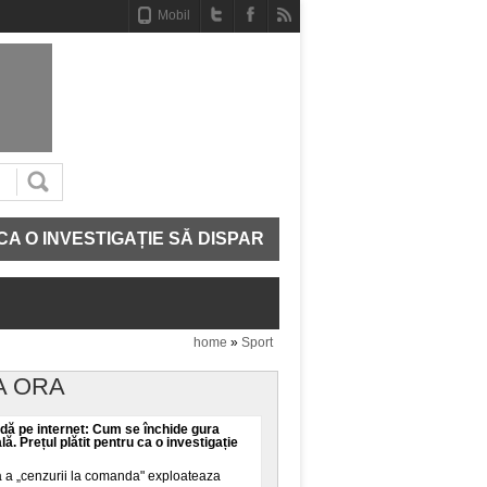
Mobil
VESTIGAȚIE SĂ DISPARĂ
CE MAI AVEM IN ADN. STR
home
»
Sport
A ORA
ă pe internet: Cum se închide gura
ală. Prețul plătit pentru ca o investigație
a a „cenzurii la comanda" exploateaza