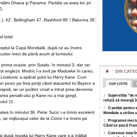
întâlni Ghana şi Panama. Partida va avea loc joi
Locurile interzise
„Grănicerii au ord
0.
maluri"
Dunarea a acoperit, 
), 42', Bellingham 47, Rashford 85' / Baturina 36',
pe țarm, in zona Po
devreme, aceste a
l total
Cum funcționează 
bruia Starlink. „V
satelitul"
reptul la Cupa Mondială, după ce au învins
Rusia a prezentat 
aculos meci de până acum al turneului.
conceput pentru a pe
in loc sa atace ter
 prima ocazie, prin Sutalo, în minutul 3, dar cei
st englezii. Modric l-a lovit pe Madueke în careu,
DIN CATE
Prețul energiei c
reactorului la Cer
 şi Livakovic a apărat şutul lui Harry Kane. Cum
estimat la 5.9% di
n picior pe linia porţii când atacantul lui Bayern a
TOP CITITE
Prima saptamana de
eapsă, iar un jucător croat a intrat prea devreme
singur reactor la 
area penalti-ului şi Kane nu a mai greşit,
1.
Superstiția "de 
iulie unitatea 1 a fo
refuză să meargă în
utul 11.
Amenzi pentru vân
2.
O petiție pentru 
drumului. Unde s-a
itatea în minutul 36. Petar Sucic i-a trimis excelent
Mondiale a strâns 
producerii unor e
a, iar mijlocașul celor de la Como l-a învins pe
Polițiștii rutieri a
3.
Programul meciur
fructe sau celor ca
Când se joacă Franț
de sezon, dupa ce
4.
Cutremur total în
aj după reușita lui Harry Kane care s-a înălțat