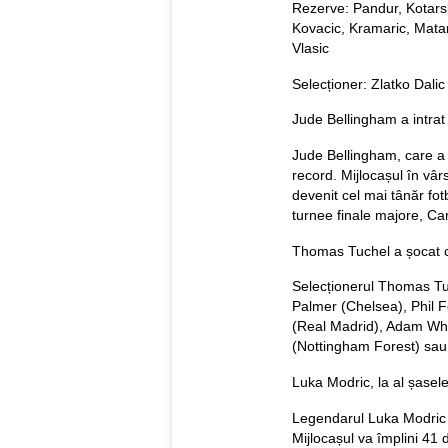
Rezerve: Pandur, Kotarski
Kovacic, Kramaric, Matan
Vlasic
Selecționer: Zlatko Dalic
Jude Bellingham a intrat
Jude Bellingham, care a fo
record. Mijlocașul în vâr
devenit cel mai tânăr fot
turnee finale majore, 
Thomas Tuchel a șocat cu
Selecționerul Thomas Tu
Palmer (Chelsea), Phil 
(Real Madrid), Adam Wha
(Nottingham Forest) sau
Luka Modric, la al șase
Legendarul Luka Modric 
Mijlocașul va împlini 41 d