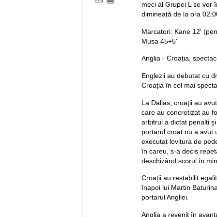
meci al Grupei L se vor 
dimineață de la ora 02:0
Marcatori: Kane 12' (pen.
Musa 45+5'
Anglia - Croația, spectaco
Englezii au debutat cu d
Croația în cel mai spect
La Dallas, croaţii au avut
care au concretizat au fo
arbitrul a dictat penalti
portarul croat nu a avut u
executat lovitura de ped
în careu, s-a decis repet
deschizând scorul în min
Croații au restabilit egal
înapoi lui Martin Baturin
portarul Angliei.
Anglia a revenit în avant