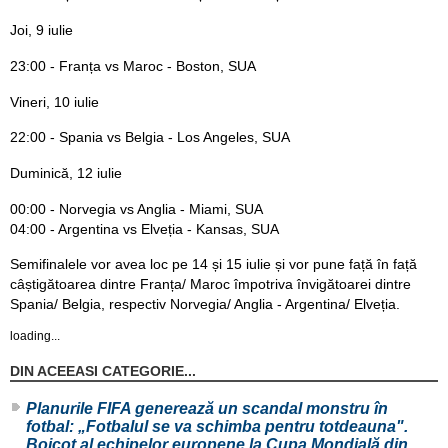
Joi, 9 iulie
23:00 - Franța vs Maroc - Boston, SUA
Vineri, 10 iulie
22:00 - Spania vs Belgia - Los Angeles, SUA
Duminică, 12 iulie
00:00 - Norvegia vs Anglia - Miami, SUA
04:00 - Argentina vs Elveția - Kansas, SUA
Semifinalele vor avea loc pe 14 și 15 iulie și vor pune față în față
câștigătoarea dintre Franța/ Maroc împotriva învigătoarei dintre
Spania/ Belgia, respectiv Norvegia/ Anglia - Argentina/ Elveția.
loading...
DIN ACEEASI CATEGORIE...
Planurile FIFA generează un scandal monstru în
fotbal: „Fotbalul se va schimba pentru totdeauna".
Boicot al echipelor europene la Cupa Mondială din