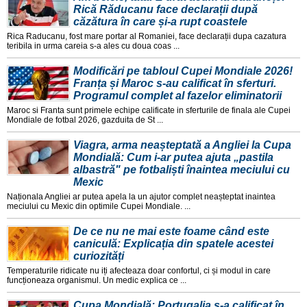
Rică Răducanu face declarații după
căzătura în care și-a rupt coastele
Rica Raducanu, fost mare portar al Romaniei, face declarații dupa cazatura
teribila in urma careia s-a ales cu doua coas ...
Modificări pe tabloul Cupei Mondiale 2026!
Franța și Maroc s-au calificat în sferturi.
Programul complet al fazelor eliminatorii
Maroc si Franta sunt primele echipe calificate in sferturile de finala ale Cupei
Mondiale de fotbal 2026, gazduita de St ...
Viagra, arma neașteptată a Angliei la Cupa
Mondială: Cum i-ar putea ajuta „pastila
albastră" pe fotbaliști înaintea meciului cu
Mexic
Naționala Angliei ar putea apela la un ajutor complet neașteptat inaintea
meciului cu Mexic din optimile Cupei Mondiale. ...
De ce nu ne mai este foame când este
caniculă: Explicația din spatele acestei
curiozități
Temperaturile ridicate nu iți afecteaza doar confortul, ci și modul in care
funcționeaza organismul. Un medic explica ce ...
Cupa Mondială: Portugalia s-a calificat în