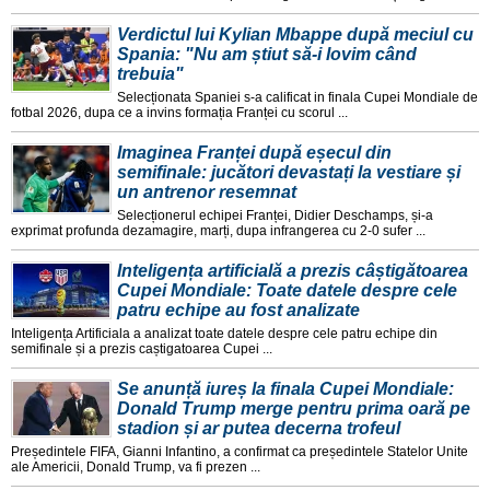
Verdictul lui Kylian Mbappe după meciul cu
Spania: "Nu am știut să-i lovim când
trebuia"
Selecționata Spaniei s-a calificat in finala Cupei Mondiale de
fotbal 2026, dupa ce a invins formația Franței cu scorul ...
Imaginea Franței după eșecul din
semifinale: jucători devastați la vestiare și
un antrenor resemnat
Selecționerul echipei Franței, Didier Deschamps, și-a
exprimat profunda dezamagire, marți, dupa infrangerea cu 2-0 sufer ...
Inteligența artificială a prezis câștigătoarea
Cupei Mondiale: Toate datele despre cele
patru echipe au fost analizate
Inteligența Artificiala a analizat toate datele despre cele patru echipe din
semifinale și a prezis caștigatoarea Cupei ...
Se anunță iureș la finala Cupei Mondiale:
Donald Trump merge pentru prima oară pe
stadion și ar putea decerna trofeul
Președintele FIFA, Gianni Infantino, a confirmat ca președintele Statelor Unite
ale Americii, Donald Trump, va fi prezen ...