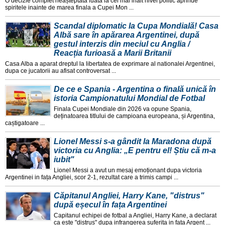
O decizie complet neașteptata luata la cel mai inalt nivel politic aprinde
spiritele inainte de marea finala a Cupei Mon ...
Scandal diplomatic la Cupa Mondială! Casa
Albă sare în apărarea Argentinei, după
gestul interzis din meciul cu Anglia /
Reacția furioasă a Marii Britanii
Casa Alba a aparat dreptul la libertatea de exprimare al nationalei Argentinei,
dupa ce jucatorii au afisat controversat ...
De ce e Spania - Argentina o finală unică în
istoria Campionatului Mondial de Fotbal
Finala Cupei Mondiale din 2026 va opune Spania,
deținatoarea titlului de campioana europeana, și Argentina,
caștigatoare ...
Lionel Messi s-a gândit la Maradona după
victoria cu Anglia: „E pentru el! Știu că m-a
iubit"
Lionel Messi a avut un mesaj emoționant dupa victoria
Argentinei in fața Angliei, scor 2-1, rezultat care a trimis campi ...
Căpitanul Angliei, Harry Kane, "distrus"
după eșecul în fața Argentinei
Capitanul echipei de fotbal a Angliei, Harry Kane, a declarat
ca este "distrus" dupa infrangerea suferita in fața Argent ...