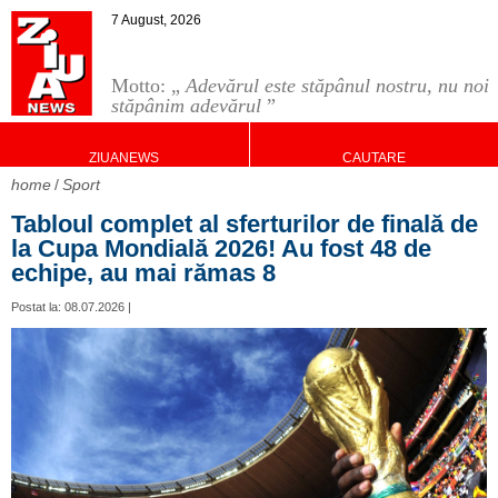
7 August, 2026
Motto: „
Adevărul este stăpânul nostru, nu noi
stăpânim adevărul
”
ZIUANEWS
CAUTARE
home
Sport
Tabloul complet al sferturilor de finală de
la Cupa Mondială 2026! Au fost 48 de
echipe, au mai rămas 8
Postat la: 08.07.2026 |