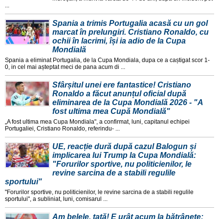
...
Spania a trimis Portugalia acasă cu un gol
marcat în prelungiri. Cristiano Ronaldo, cu
ochii în lacrimi, își ia adio de la Cupa
Mondială
Spania a eliminat Portugalia, de la Cupa Mondiala, dupa ce a caștigat scor 1-
0, in cel mai așteptat meci de pana acum di ...
Sfârșitul unei ere fantastice! Cristiano
Ronaldo a făcut anunțul oficial după
eliminarea de la Cupa Mondială 2026 - "A
fost ultima mea Cupă Mondială"
„A fost ultima mea Cupa Mondiala", a confirmat, luni, capitanul echipei
Portugaliei, Cristiano Ronaldo, referindu- ...
UE, reacție dură după cazul Balogun și
implicarea lui Trump la Cupa Mondială:
"Forurilor sportive, nu politicienilor, le
revine sarcina de a stabili regulile
sportului"
"Forurilor sportive, nu politicienilor, le revine sarcina de a stabili regulile
sportului", a subliniat, luni, comisarul ...
Am belele, tată! E urât acum la bătrânețe: