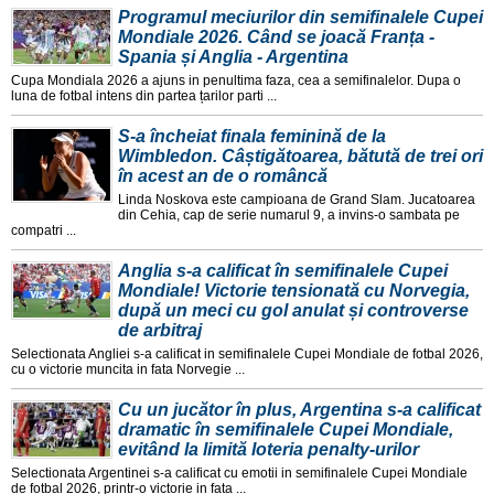
Programul meciurilor din semifinalele Cupei
Mondiale 2026. Când se joacă Franța -
Spania și Anglia - Argentina
Cupa Mondiala 2026 a ajuns in penultima faza, cea a semifinalelor. Dupa o
luna de fotbal intens din partea țarilor parti ...
S-a încheiat finala feminină de la
Wimbledon. Câștigătoarea, bătută de trei ori
în acest an de o româncă
Linda Noskova este campioana de Grand Slam. Jucatoarea
din Cehia, cap de serie numarul 9, a invins-o sambata pe
compatri ...
Anglia s-a calificat în semifinalele Cupei
Mondiale! Victorie tensionată cu Norvegia,
după un meci cu gol anulat și controverse
de arbitraj
Selectionata Angliei s-a calificat in semifinalele Cupei Mondiale de fotbal 2026,
cu o victorie muncita in fata Norvegie ...
Cu un jucător în plus, Argentina s-a calificat
dramatic în semifinalele Cupei Mondiale,
evitând la limită loteria penalty-urilor
Selectionata Argentinei s-a calificat cu emotii in semifinalele Cupei Mondiale
de fotbal 2026, printr-o victorie in fata ...