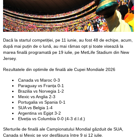
Dacă la startul competiției, pe 11 iunie, au fost 48 de echipe, acum,
după mai puțin de o lună, au mai rămas opt și toate visează la
marea finală programată pe 19 iulie, pe MetLife Stadium din New
Jersey.
Rezultatele din optimile de finală ale Cupei Mondiale 2026
Canada vs Maroc 0-3
Paraguay vs Franța 0-1
Brazilia vs Norvegia 1-2
Mexic vs Anglia 2-3
Portugalia vs Spania 0-1
SUA vs Belgia 1-4
Argentina vs Egipt 3-2
Elveția vs Columbia 0-0 (4-3 d.l.d.)
Sferturile de finală ale Campionatului Mondial găzduit de SUA,
Canada și Mexic se vor desfășura între 9 și 12 iulie.