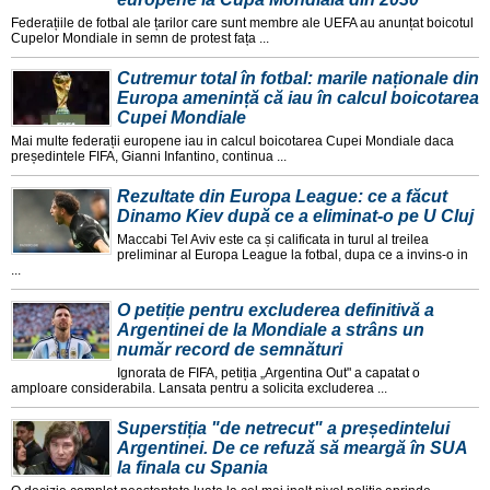
Federațiile de fotbal ale țarilor care sunt membre ale UEFA au anunțat boicotul
Cupelor Mondiale in semn de protest fața ...
Cutremur total în fotbal: marile naționale din
Europa amenință că iau în calcul boicotarea
Cupei Mondiale
Mai multe federații europene iau in calcul boicotarea Cupei Mondiale daca
președintele FIFA, Gianni Infantino, continua ...
Rezultate din Europa League: ce a făcut
Dinamo Kiev după ce a eliminat-o pe U Cluj
Maccabi Tel Aviv este ca și calificata in turul al treilea
preliminar al Europa League la fotbal, dupa ce a invins-o in
...
O petiție pentru excluderea definitivă a
Argentinei de la Mondiale a strâns un
număr record de semnături
Ignorata de FIFA, petiția „Argentina Out" a capatat o
amploare considerabila. Lansata pentru a solicita excluderea ...
Superstiția "de netrecut" a președintelui
Argentinei. De ce refuză să meargă în SUA
la finala cu Spania