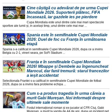
Cine câștigă cu adevărat de pe urma Cupei
Mondiale 2026. Suporterii plătesc, FIFA
încasează, iar gazdele ies pe pierdere
Cupa Mondiala este unul dintre cele mai mari spectacole
sportive ale lumii și, in același timp, unul dintre cele mai mar ...
Spania este în semifinalele Cupei Mondiale
2026: Duel de foc cu Franța în următoarea
etapă
Spania s-a calificat in semifinalele Cupei Mondiale 2026, dupa ce a invins
Belgia cu 2-1, vineri seara, pe SoFi Stadium ...
Franța e în semifinalele Cupei Mondiale
2026! Mbappe și Dembele au îngenuncheat
Marocul, dar fanii tremură: starul francezilor
a ieșit accidentat
Selectionata Frantei s-a calificat in semifinalele Cupei Mondiale de fotbal
2026, dupa ce a invins fara probleme echipa ...
Cum s-a produs tragedia în urma căreia a
murit Gabi Mureșan. Noi informații despre
ultimele sale momente
Fostul internațional roman și ex-jucator al CFR Cluj, Gabi
Mureșan, a murit la varsta de 44 de ani, dupa un incident pet