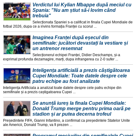
Verdictul lui Kylian Mbappe după meciul cu
Spania: "Nu am știut să-i lovim când
trebuia"
Selecționata Spaniei s-a calificat in finala Cupei Mondiale de
fotbal 2026, dupa ce a invins formația Franței cu scorul ...
Imaginea Franței după eșecul din
semifinale: jucători devastați la vestiare și
un antrenor resemnat
Selecționerul echipei Franței, Didier Deschamps, și-a
exprimat profunda dezamagire, marți, dupa infrangerea cu 2-0 sufer ...
Inteligența artificială a prezis câștigătoarea
Cupei Mondiale: Toate datele despre cele
patru echipe au fost analizate
Inteligența Artificiala a analizat toate datele despre cele patru echipe din
semifinale și a prezis caștigatoarea Cupei ...
Se anunță iureș la finala Cupei Mondiale:
Donald Trump merge pentru prima oară pe
stadion și ar putea decerna trofeul
Președintele FIFA, Gianni Infantino, a confirmat ca președintele Statelor Unite
ale Americii, Donald Trump, va fi prezen ...
Programul meciurilor din semifinalele Cupei