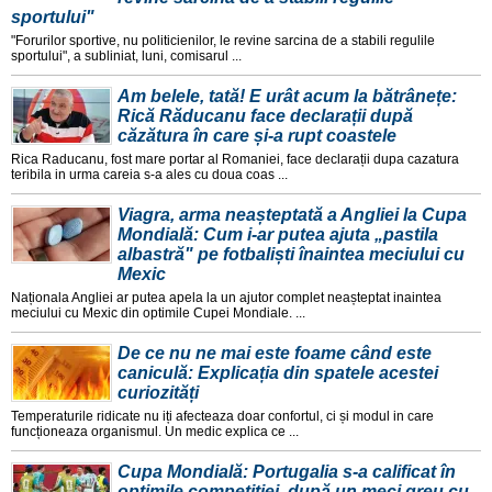
sportului"
"Forurilor sportive, nu politicienilor, le revine sarcina de a stabili regulile
sportului", a subliniat, luni, comisarul ...
Am belele, tată! E urât acum la bătrânețe:
Rică Răducanu face declarații după
căzătura în care și-a rupt coastele
Rica Raducanu, fost mare portar al Romaniei, face declarații dupa cazatura
teribila in urma careia s-a ales cu doua coas ...
Viagra, arma neașteptată a Angliei la Cupa
Mondială: Cum i-ar putea ajuta „pastila
albastră" pe fotbaliști înaintea meciului cu
Mexic
Naționala Angliei ar putea apela la un ajutor complet neașteptat inaintea
meciului cu Mexic din optimile Cupei Mondiale. ...
De ce nu ne mai este foame când este
caniculă: Explicația din spatele acestei
curiozități
Temperaturile ridicate nu iți afecteaza doar confortul, ci și modul in care
funcționeaza organismul. Un medic explica ce ...
Cupa Mondială: Portugalia s-a calificat în
optimile competiției, după un meci greu cu