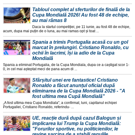
Tabloul complet al sferturilor de finală de la
Cupa Mondială 2026! Au fost 48 de echipe,
au mai rămas 8
Daca la startul competiției, pe 11 iunie, au fost 48 de echipe,
acum, dupa mai puțin de o luna, au mai ramas opt și toat ...
Spania a trimis Portugalia acasă cu un gol
marcat în prelungiri. Cristiano Ronaldo, cu
ochii în lacrimi, își ia adio de la Cupa
Mondială
Spania a eliminat Portugalia, de la Cupa Mondiala, dupa ce a caștigat scor 1-
0, in cel mai așteptat meci de pana acum di ...
Sfârșitul unei ere fantastice! Cristiano
Ronaldo a făcut anunțul oficial după
eliminarea de la Cupa Mondială 2026 - "A
fost ultima mea Cupă Mondială"
„A fost ultima mea Cupa Mondiala", a confirmat, luni, capitanul echipei
Portugaliei, Cristiano Ronaldo, referindu- ...
UE, reacție dură după cazul Balogun și
implicarea lui Trump la Cupa Mondială:
"Forurilor sportive, nu politicienilor, le
revine sarcina de a stabili regulile