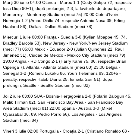
Marţi 30 iunie 04:00 Olanda - Maroc 1-1 (Cody Gakpo 72, respectiv
Issa Diop 90+1), după prelungiri; 2-3, la loviturile de departajare,
Monterrey - Monterrey Stadium (meci 75) 20:00 Cote d'Ivoire -
Norvegia 1-2 (Amad Diallo 74, respectiv Antonio Nusa 39, Erling
Haaland 86), Dallas - Dallas Stadium (meci 78)
Miercuri 1 iulie 00:00 Franţa - Suedia 3-0 (Kylian Mbappe 45, 74,
Bradley Barcola 53), New Jersey - New York/New Jersey Stadium
(meci 77) 05:00 Mexic - Ecuador 2-0 (Julian Quinones 22, Raul
Jimenez 31), Ciudad de Mexico - Mexico City Stadium (meci 79)
19:00 Anglia - RD Congo 2-1 (Harry Kane 75, 86, respectiv Brian
Cipenga 7), Atlanta - Atlanta Stadium (meci 80) 23:00 Belgia -
Senegal 3-2 (Romelu Lukaku 86, Youri Tielemans 89, 120+5 -
penalty, respectiv Habib Diarra 25, Ismaila Sarr 51), după
prelungiri, Seattle - Seattle Stadium (meci 82)
Joi 2 iulie 03:00 SUA - Bosnia-Herţegovina 2-0 (Folarin Balogun 45,
Malik Tillman 82), San Francisco Bay Area - San Francisco Bay
Area Stadium (meci 81) 22:00 Spania - Austria 3-0 (Mikel
Oyarzabal 36, 89, Pedro Porro 66), Los Angeles - Los Angeles
Stadium (meci 84)
Vineri 3 iulie 02:00 Portugalia - Croaţia 2-1 (Cristiano Ronaldo 68 -