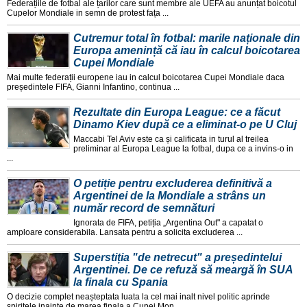
Federațiile de fotbal ale țarilor care sunt membre ale UEFA au anunțat boicotul
Cupelor Mondiale in semn de protest fața ...
Cutremur total în fotbal: marile naționale din
Europa amenință că iau în calcul boicotarea
Cupei Mondiale
Mai multe federații europene iau in calcul boicotarea Cupei Mondiale daca
președintele FIFA, Gianni Infantino, continua ...
Rezultate din Europa League: ce a făcut
Dinamo Kiev după ce a eliminat-o pe U Cluj
Maccabi Tel Aviv este ca și calificata in turul al treilea
preliminar al Europa League la fotbal, dupa ce a invins-o in
...
O petiție pentru excluderea definitivă a
Argentinei de la Mondiale a strâns un
număr record de semnături
Ignorata de FIFA, petiția „Argentina Out" a capatat o
amploare considerabila. Lansata pentru a solicita excluderea ...
Superstiția "de netrecut" a președintelui
Argentinei. De ce refuză să meargă în SUA
la finala cu Spania
O decizie complet neașteptata luata la cel mai inalt nivel politic aprinde
spiritele inainte de marea finala a Cupei Mon ...