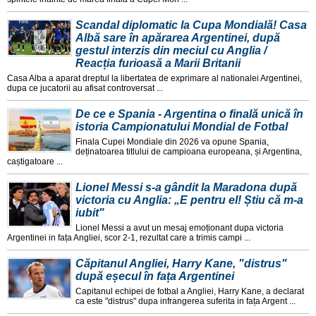
Scandal diplomatic la Cupa Mondială! Casa
Albă sare în apărarea Argentinei, după
gestul interzis din meciul cu Anglia /
Reacția furioasă a Marii Britanii
Casa Alba a aparat dreptul la libertatea de exprimare al nationalei Argentinei,
dupa ce jucatorii au afisat controversat ...
De ce e Spania - Argentina o finală unică în
istoria Campionatului Mondial de Fotbal
Finala Cupei Mondiale din 2026 va opune Spania,
deținatoarea titlului de campioana europeana, și Argentina,
caștigatoare ...
Lionel Messi s-a gândit la Maradona după
victoria cu Anglia: „E pentru el! Știu că m-a
iubit"
Lionel Messi a avut un mesaj emoționant dupa victoria
Argentinei in fața Angliei, scor 2-1, rezultat care a trimis campi ...
Căpitanul Angliei, Harry Kane, "distrus"
după eșecul în fața Argentinei
Capitanul echipei de fotbal a Angliei, Harry Kane, a declarat
ca este "distrus" dupa infrangerea suferita in fața Argent ...