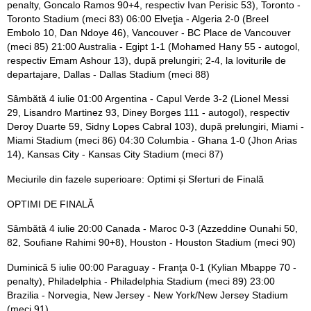
penalty, Goncalo Ramos 90+4, respectiv Ivan Perisic 53), Toronto -
Toronto Stadium (meci 83) 06:00 Elveţia - Algeria 2-0 (Breel
Embolo 10, Dan Ndoye 46), Vancouver - BC Place de Vancouver
(meci 85) 21:00 Australia - Egipt 1-1 (Mohamed Hany 55 - autogol,
respectiv Emam Ashour 13), după prelungiri; 2-4, la loviturile de
departajare, Dallas - Dallas Stadium (meci 88)
Sâmbătă 4 iulie 01:00 Argentina - Capul Verde 3-2 (Lionel Messi
29, Lisandro Martinez 93, Diney Borges 111 - autogol), respectiv
Deroy Duarte 59, Sidny Lopes Cabral 103), după prelungiri, Miami -
Miami Stadium (meci 86) 04:30 Columbia - Ghana 1-0 (Jhon Arias
14), Kansas City - Kansas City Stadium (meci 87)
Meciurile din fazele superioare: Optimi și Sferturi de Finală
OPTIMI DE FINALĂ
Sâmbătă 4 iulie 20:00 Canada - Maroc 0-3 (Azzeddine Ounahi 50,
82, Soufiane Rahimi 90+8), Houston - Houston Stadium (meci 90)
Duminică 5 iulie 00:00 Paraguay - Franţa 0-1 (Kylian Mbappe 70 -
penalty), Philadelphia - Philadelphia Stadium (meci 89) 23:00
Brazilia - Norvegia, New Jersey - New York/New Jersey Stadium
(meci 91)