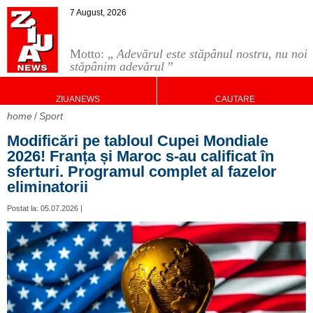
7 August, 2026
Motto: „
Adevărul este stăpânul nostru, nu noi
stăpânim adevărul
”
ZIUANEWS
CAUTARE
home
Sport
Modificări pe tabloul Cupei Mondiale
2026! Franța și Maroc s-au calificat în
sferturi. Programul complet al fazelor
eliminatorii
Postat la: 05.07.2026 |