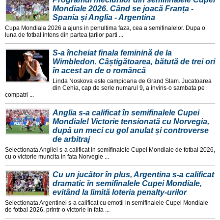
Mondiale 2026. Când se joacă Franța -
Spania și Anglia - Argentina
Cupa Mondiala 2026 a ajuns in penultima faza, cea a semifinalelor. Dupa o
luna de fotbal intens din partea țarilor parti ...
S-a încheiat finala feminină de la
Wimbledon. Câștigătoarea, bătută de trei ori
în acest an de o româncă
Linda Noskova este campioana de Grand Slam. Jucatoarea
din Cehia, cap de serie numarul 9, a invins-o sambata pe
compatri ...
Anglia s-a calificat în semifinalele Cupei
Mondiale! Victorie tensionată cu Norvegia,
după un meci cu gol anulat și controverse
de arbitraj
Selectionata Angliei s-a calificat in semifinalele Cupei Mondiale de fotbal 2026,
cu o victorie muncita in fata Norvegie ...
Cu un jucător în plus, Argentina s-a calificat
dramatic în semifinalele Cupei Mondiale,
evitând la limită loteria penalty-urilor
Selectionata Argentinei s-a calificat cu emotii in semifinalele Cupei Mondiale
de fotbal 2026, printr-o victorie in fata ...