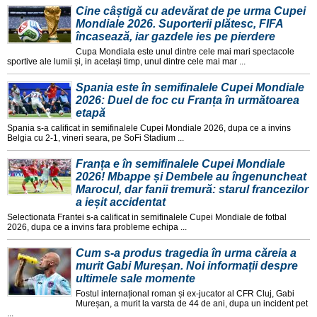
Cine câștigă cu adevărat de pe urma Cupei
Mondiale 2026. Suporterii plătesc, FIFA
încasează, iar gazdele ies pe pierdere
Cupa Mondiala este unul dintre cele mai mari spectacole
sportive ale lumii și, in același timp, unul dintre cele mai mar ...
Spania este în semifinalele Cupei Mondiale
2026: Duel de foc cu Franța în următoarea
etapă
Spania s-a calificat in semifinalele Cupei Mondiale 2026, dupa ce a invins
Belgia cu 2-1, vineri seara, pe SoFi Stadium ...
Franța e în semifinalele Cupei Mondiale
2026! Mbappe și Dembele au îngenuncheat
Marocul, dar fanii tremură: starul francezilor
a ieșit accidentat
Selectionata Frantei s-a calificat in semifinalele Cupei Mondiale de fotbal
2026, dupa ce a invins fara probleme echipa ...
Cum s-a produs tragedia în urma căreia a
murit Gabi Mureșan. Noi informații despre
ultimele sale momente
Fostul internațional roman și ex-jucator al CFR Cluj, Gabi
Mureșan, a murit la varsta de 44 de ani, dupa un incident pet
...