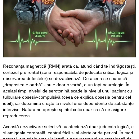
Rezonanța magnetică (RMN) arată că, atunci când te îndrăgostești,
cortexul prefrontal (zona responsabilă de judecata critică, logică și
observarea defectelor) se dezactivează. De aceea se spune că
„dragostea e oarbă" - nu e doar o vorbă, e un fapt neurologic. În
același timp, nivelul de serotonină scade la nivelul unui pacient cu
tulburare obsesiv-compulsivă (ceea ce explică obsesia pentru cel
iubit), iar dopamina crește la nivelul unei dependențe de substanțe
interzise. Natura ne oprește spiritul critic doar ca să ne asigure
reproducerea.
Această dezactivare selectivă nu afectează doar judecata logică, ci
și amigdala cerebrală, centrul fricii și al alertelor de pericol. În mod