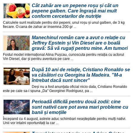
Cât zahăr are un pepene roșu și cât un
pepene galben. Care îngrașă mai mult
conform cercetarilor de nutriție
Calculele sunt realizate pentru doi pepeni, unul roșu și unul galben, de 3 kg
fiecare. O cana de zahar ar insemna 200 gr ...
Manechinul român care a avut o relație cu
Jeffrey Epstein și Vin Diesel are o boală
gravă: Să vă rugați pentru mine. Am tumori
Fostul model internațional Alina Pușcau, cunoscuta pentru relația cu actorul
Vin Diesel, dar și pentru aventura pe care ...
După 10 ani de relație, Cristiano Ronaldo se
va căsători cu Georgina la Madeira. "M-a
întrebat dacă sunt sincer"
Deși nu a fost anunțata oficial nicio data, Cristiano Ronaldo
este pe cale sa-i spuna „Da" Georginei Rodriguez, pa ...
Perioadă dificilă pentru două zodii: cine
sunt nativii care pot avea mari probleme cu
banii și emoțiile
Începand cu 4 august, astrele aduc schimbari neașteptate pentru mulți nativi.
Unii vor intalni oportunitați la car ...