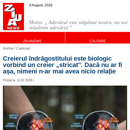
9 August, 2026
Motto: „
Adevărul este stăpânul nostru, nu noi
stăpânim adevărul
”
ZIUANEWS
CAUTARE
home
Cancan
Creierul îndrăgostitului este biologic
vorbind un creier „stricat". Dacă nu ar fi
așa, nimeni n-ar mai avea nicio relație
Postat la: 11.02.2026 |