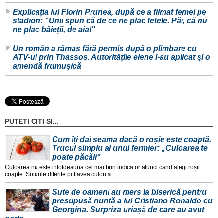
Explicația lui Florin Prunea, după ce a filmat femei pe
stadion: "Unii spun că de ce ne plac fetele. Păi, că nu
ne plac băieții, de aia!"
Un român a rămas fără permis după o plimbare cu
ATV-ul prin Thassos. Autoritățile elene i-au aplicat și o
amendă frumușică
PUTETI CITI SI...
Cum îți dai seama dacă o roșie este coaptă.
Trucul simplu al unui fermier: „Culoarea te
poate păcăli"
Culoarea nu este intotdeauna cel mai bun indicator atunci cand alegi roșii
coapte. Soiurile diferite pot avea culori și ...
Sute de oameni au mers la biserică pentru
presupusă nuntă a lui Cristiano Ronaldo cu
Georgina. Surpriza uriașă de care au avut