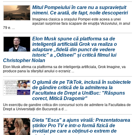
Mitul Pompeiului în care nu a supraviețuit
nimeni. Ce arată, de fapt, noile descoperiri
Imaginea clasica a orașului Pompei este aceea a unei
așezari surprinse fara scapare de erupția Vezuviului, in anul
79 e. ...
Elon Musk spune că platforma sa de
inteligență artificială Grok va realiza o
adaptare „fidelă din punct de vedere
istoric" a „Odiseei" și critică filmul lui
Christopher Nolan
Elon Musk afirma ca platforma sa de inteligența artificiala, Grok Imagine, va
produce pana la sfarșitul anului o ecraniz ...
O glumă de pe TikTok, inclusă în subiectele
de gândire critică de la admiterea la
Facultatea de Drept a UniBuc: "Răspuns
corect, Mitică Dragomir"
Un exercițiu de gandire critica din concursul scris de admitere la Facultatea de
Drept a Universitații din București a d ...
Dieta "Esca" a ajuns virală: Prezentatoarea
știrilor Pro TV e intr-o formă fizică de
invidiat pe care a obținut-o extrem de