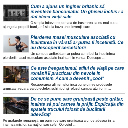
Cum a ajuns un inginer britanic să
inventeze bancomatul. Un ghișeu închis i-a
dat ideea vieții sale
O simpla intarziere, urmata de frustrarea ca nu mai putea
ajunge la propriii bani, ar fi stat la baza unei invenții care ...
Pierderea masei musculare asociată cu
înaintarea în vârstă ar putea fi încetinită. Ce
au descoperit cercetătorii
Un compus antioxidant ar putea contribui la incetinirea
pierderii masei musculare asociate inaintarii in varsta. Descope ...
Ce este freeganismul, stilul de viață pe care
românii îl practicau din nevoie în
comunism. Acum a devenit „cool"
Recuperarea alimentelor inca bune dintre produsele
aruncate, repararea obiectelor, schimbul și refuzul cumparaturilor in ...
De ce se pune sare grunjoasă peste grătar,
înainte să pui carnea la prăjit. Explicația din
spatele trucului folosit de bucătarii
adevărați
Pe gratarele romanești, un pumn de sare grunjoasa ajunge adesea in jar
inaintea micilor, carnaților sau cefei. Obiceiul ...