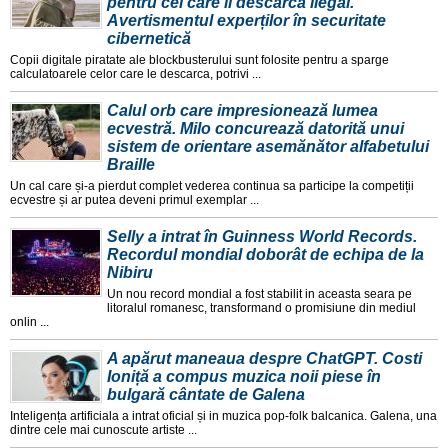
pentru cei care îl descarcă ilegal.
Avertismentul experților în securitate
cibernetică
Copii digitale piratate ale blockbusterului sunt folosite pentru a sparge
calculatoarele celor care le descarca, potrivi ...
Calul orb care impresionează lumea
ecvestră. Milo concurează datorită unui
sistem de orientare asemănător alfabetului
Braille
Un cal care și-a pierdut complet vederea continua sa participe la competiții
ecvestre și ar putea deveni primul exemplar ...
Selly a intrat în Guinness World Records.
Recordul mondial doborât de echipa de la
Nibiru
Un nou record mondial a fost stabilit in aceasta seara pe
litoralul romanesc, transformand o promisiune din mediul
onlin ...
A apărut maneaua despre ChatGPT. Costi
Ioniță a compus muzica noii piese în
bulgară cântate de Galena
Inteligența artificiala a intrat oficial și in muzica pop-folk balcanica. Galena, una
dintre cele mai cunoscute artiste ...