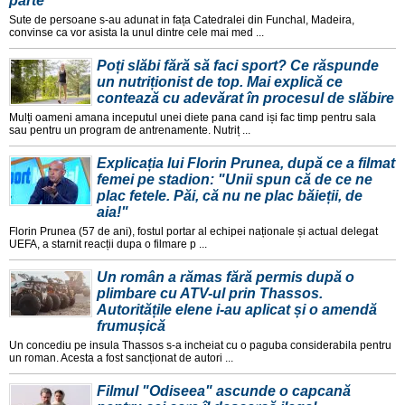
parte
Sute de persoane s-au adunat in fața Catedralei din Funchal, Madeira,
convinse ca vor asista la unul dintre cele mai med ...
Poți slăbi fără să faci sport? Ce răspunde
un nutriționist de top. Mai explică ce
contează cu adevărat în procesul de slăbire
Mulți oameni amana inceputul unei diete pana cand iși fac timp pentru sala
sau pentru un program de antrenamente. Nutriț ...
Explicația lui Florin Prunea, după ce a filmat
femei pe stadion: "Unii spun că de ce ne
plac fetele. Păi, că nu ne plac băieții, de
aia!"
Florin Prunea (57 de ani), fostul portar al echipei naționale și actual delegat
UEFA, a starnit reacții dupa o filmare p ...
Un român a rămas fără permis după o
plimbare cu ATV-ul prin Thassos.
Autoritățile elene i-au aplicat și o amendă
frumușică
Un concediu pe insula Thassos s-a incheiat cu o paguba considerabila pentru
un roman. Acesta a fost sancționat de autori ...
Filmul "Odiseea" ascunde o capcană