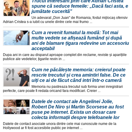
Trucul interesant prin care Adrian Cristea
spune că seduce femeile: „Dacă faci asta, e
jumătate cucerită"
Un adevarat „Don Juan" de Romania, fostul mijlocaș ofensiv
Adrian Cristea s-a iubit cu unele dintre cele mai frumo ...
Cum a revenit fumatul la modă: Tot mai
multe vedete se afișează fumând și după
ani de blamare țigara redevine un accesoriu
acceptabil
Dupa ani in care au disparut aproape complet din reclame, reviste și aparițiile
publice ale vedetelor, țigarile revin in ...
Cum ne păcălește memoria: creierul poate
rescrie trecutul și crea amintiri false. De ce
uiți ce ai de făcut când intri într-o cameră
Memoria nu pastreaza trecutul sub forma unei inregistrari
perfecte, care poate fi redata oricand fara modificari. Creier ...
Datele de contact ale Angelinei Jolie,
Robert De Niro și Martin Scorsese au fost
puse pe internet. Exista un dosar care
colecta informații despre telefoanele lor
Datele de contact asociate unora dintre cele mai cunoscute nume de la
Hollywood ar fi fost accesibile public pe internet ...