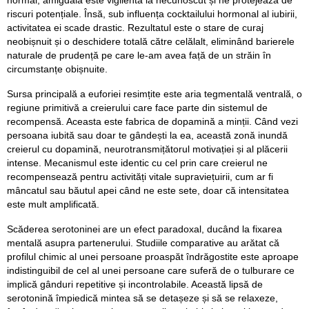
normal, amigdala este vigilentă la necunoscut și ne protejează de
riscuri potențiale. Însă, sub influența cocktailului hormonal al iubirii,
activitatea ei scade drastic. Rezultatul este o stare de curaj
neobișnuit și o deschidere totală către celălalt, eliminând barierele
naturale de prudență pe care le-am avea față de un străin în
circumstanțe obișnuite.
Sursa principală a euforiei resimțite este aria tegmentală ventrală, o
regiune primitivă a creierului care face parte din sistemul de
recompensă. Aceasta este fabrica de dopamină a minții. Când vezi
persoana iubită sau doar te gândești la ea, această zonă inundă
creierul cu dopamină, neurotransmițătorul motivației și al plăcerii
intense. Mecanismul este identic cu cel prin care creierul ne
recompensează pentru activități vitale supraviețuirii, cum ar fi
mâncatul sau băutul apei când ne este sete, doar că intensitatea
este mult amplificată.
Scăderea serotoninei are un efect paradoxal, ducând la fixarea
mentală asupra partenerului. Studiile comparative au arătat că
profilul chimic al unei persoane proaspăt îndrăgostite este aproape
indistinguibil de cel al unei persoane care suferă de o tulburare ce
implică gânduri repetitive și incontrolabile. Această lipsă de
serotonină împiedică mintea să se detașeze și să se relaxeze,