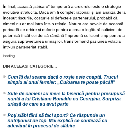
În final, această „stricare" temporară a creierului este o strategie
evolutivă strălucită. Dacă am fi complet raționali și am analiza de la
început riscurile, costurile și defectele partenerului, probabil că
nimeni nu ar mai intra într-o relație. Natura are nevoie de această
perioadă de orbire și euforie pentru a crea o legătură suficient de
puternică încât cei doi să rămână împreună suficient timp pentru a
asigura supraviețuirea urmașilor, transformând pasiunea volatilă
într-un parteneriat stabil.
loading...
DIN ACEEASI CATEGORIE...
Cum îți dai seama dacă o roșie este coaptă. Trucul
simplu al unui fermier: „Culoarea te poate păcăli"
Sute de oameni au mers la biserică pentru presupusă
nuntă a lui Cristiano Ronaldo cu Georgina. Surpriza
uriașă de care au avut parte
Poți slăbi fără să faci sport? Ce răspunde un
nutriționist de top. Mai explică ce contează cu
adevărat în procesul de slăbire