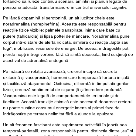
forțând-o să ruleze continuu scenarii, amintiri și planuri legate de
persoana adorată, transformând-o în centrul universului cognitiv.
Pe lângă dopamină și serotonină, un alt jucător cheie este
noradrenalina (norepinefrina). Aceasta este responsabilă pentru
reacțiile fizice vizibile: palmele transpirate, inima care bate cu
putere (tahicardia) și lipsa poftei de mâncare. Noradrenalina pune
corpul într-o stare de alertă ridicată, similară cu reacția „luptă sau
fugi", mobilizând resursele de energie. De aceea, îndrăgostiții pot
pierde nopți întregi vorbind fără să simtă oboseala, fiind susținuți de
acest val de adrenalină endogenă.
Pe măsură ce relația avansează, creierul începe să secrete
oxitocină și vasopresină, hormoni care temperează furtuna inițială
și facilitează atașamentul. Oxitocina, eliberată în timpul atingerilor
fizice, creează sentimentul de siguranță și încredere profundă.
Vasopresina este legată de comportamentele teritoriale și de
fidelitate. Această tranziție chimică este necesară deoarece creierul
nu poate susține consumul energetic imens al primei faze de
îndrăgostire pe termen nelimitat fără a ajunge la epuizare.
Un alt fenomen fascinant este suprimarea activității în joncțiunea
temporal-parietală, zona responsabilă pentru distincția dintre „eu" și