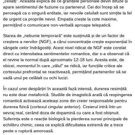
„ceilalți". Aceasta explică de ce granițele personale devin difuze și
apare sentimentul de fuziune cu partenerul. Cei doi încep să se
perceapă ca o singură entitate, iar nevoile celuilalt sunt simțite la fel
de urgent ca propriile nevoi. Empatia crește la cote maxime,
permițând o comunicare non-verbală aproape telepatică.
Starea de „nebunie temporară" este susținută și de un factor de
creștere a nervilor (NGF), a cărui concentrație crește exponențial în
sângele celor îndrăgostiți. Acest nivel ridicat de NGF este corelat
direct cu intensitatea sentimentelor romantice, dar s-a observat că
el revine la normal după aproximativ 12-18 luni. Acesta este, de
obicei, momentul în care „vălul" se ridică, iar funcțiile critice ale
cortexului prefrontal se reactivează, permițând partenerilor să se
vadă unul pe celălalt cu ochi lucizi.
În cazul unei despărțiri în această fază intensă, durerea resimțită
nu este doar metaforică. Studiile de imagistică arată că respingerea
romantică activează aceleași zone din creier responsabile pentru
durerea fizică (cortexul cingular anterior). Creierul intră într-un
sevraj real, cerând doza de dopamină cu care a fost obișnuit.
Suferința este o reacție biologică la pierderea sursei principale de
echilibru chimic, ceea ce explică dificultatea extremă de a trece
peste o ruptură amoroasă.