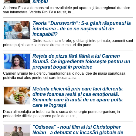
simplu
Andreea Esca a demonstrat ca rezultatele pot aparea și fara regimuri drastice
sau infometare. Vedeta Pro TV a reușit, in ...
Teoria "Dunsworth": S-a găsit răspunsul la
întrebarea - de ce ne naștem atât de
incapabili?
Dintre toate mamiferele, și chiar și intre primate, oamenii sunt
printre puținii care se nasc extrem de imaturi din punc ...
Rețeta de pizza fără făină a lui Carmen
Brumă. Ce ingrediente folosește pentru un
preparat bogat în proteine
Carmen Bruma le-a oferit urmaritorilor sai o noua idee de masa sanatoasa,
potrivita mai ales pentru cei care incearca sa ...
Metoda eficientă prin care faci diferența
dintre foamea reală și cea emoțională.
Semnele care îți arată de ce apare pofta
care te îngrașă
Daca alimentația ar trebui sa fie o sursa de energie pentru organism, in
perioadele dificile pot aparea pofte de dulce, ...
"Odiseea" - noul film al lui Christopher
Nolan - a debutat cu încasări globale de