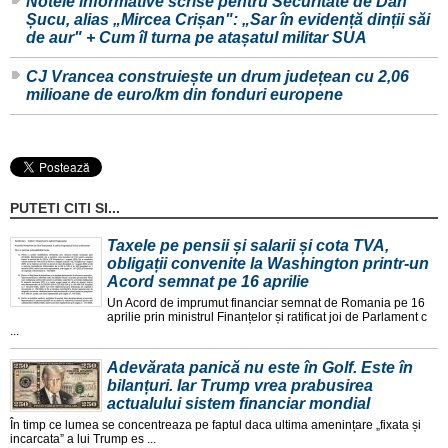
Notele informative scrise pentru Securitate de Dan
Șucu, alias „Mircea Crișan": „Sar în evidență dinții săi
de aur" + Cum îl turna pe atașatul militar SUA
CJ Vrancea construiește un drum județean cu 2,06
milioane de euro/km din fonduri europene
PUTETI CITI SI...
Taxele pe pensii și salarii și cota TVA,
obligații convenite la Washington printr-un
Acord semnat pe 16 aprilie
Un Acord de imprumut financiar semnat de Romania pe 16
aprilie prin ministrul Finanțelor și ratificat joi de Parlament c
...
Adevărata panică nu este în Golf. Este în
bilanțuri. Iar Trump vrea prabusirea
actualului sistem financiar mondial
În timp ce lumea se concentreaza pe faptul daca ultima amenințare „fixata și
incarcata” a lui Trump es ...