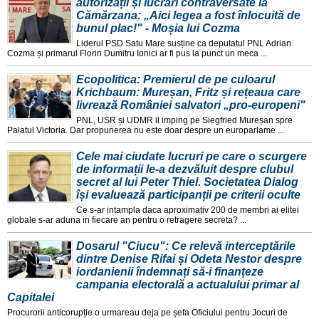
autorizații și lucrări contraversate la
Cămărzana: „Aici legea a fost înlocuită de
bunul plac!" - Moșia lui Cozma
Liderul PSD Satu Mare susține ca deputatul PNL Adrian
Cozma și primarul Florin Dumitru Ionici ar fi pus la punct un meca ...
Ecopolitica: Premierul de pe culoarul
Krichbaum: Mureșan, Fritz și rețeaua care
livrează României salvatori „pro-europeni"
PNL, USR și UDMR il imping pe Siegfried Mureșan spre
Palatul Victoria. Dar propunerea nu este doar despre un europarlame ...
Cele mai ciudate lucruri pe care o scurgere
de informații le-a dezvăluit despre clubul
secret al lui Peter Thiel. Societatea Dialog
își evaluează participanții pe criterii oculte
Ce s-ar intampla daca aproximativ 200 de membri ai elitei
globale s-ar aduna in fiecare an pentru o retragere secreta? ...
Dosarul "Ciucu": Ce relevă interceptările
dintre Denise Rifai și Odeta Nestor despre
iordanienii îndemnați să-i finanțeze
campania electorală a actualului primar al
Capitalei
Procurorii anticorupție o urmareau deja pe șefa Oficiului pentru Jocuri de