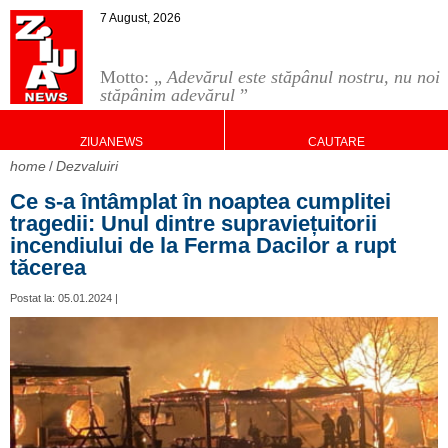
7 August, 2026
Motto: „
Adevărul este stăpânul nostru, nu noi
stăpânim adevărul
”
ZIUANEWS
CAUTARE
home
Dezvaluiri
Ce s-a întâmplat în noaptea cumplitei
tragedii: Unul dintre supraviețuitorii
incendiului de la Ferma Dacilor a rupt
tăcerea
Postat la: 05.01.2024 |