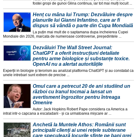
fostei gropi de gunoi Glina continua, iar tot mai mulți locuit ...
Henț cu mâna lui Trump: Dezvăluire despre
planurile lui Gianni Infantino, care ar fi
dispus să vândă o parte din Cupa Mondială
La puțin mai mult de o saptamana dupa incheierea Cupei
Mondiale din 2026, marcata de numeroase controverse, președintele ...
Dezvăluiri The Wall Street Journal:
ChatGPT a oferit instrucțiuni detaliate
pentru arme biologice și substanțe toxice.
OpenAI nu a alertat autoritățile
Experții in biologie și terorism au analizat platforma ChatGPT și au constatat ca
unele intrebari sunt extrem de precise ...
Omul care a petrecut 20 de ani studiind un
război cu Iranul tocmai a lansat un
avertisment îngrozitor pentru întreaga
Omenire
Autor: Jack Hopkins Robert Pape considera ca America a
intrat intr-o capcana a escaladarii - și ca urmatoarea mișcare ar ...
Anchetă la Muntele Athos: Românii sunt
principalii clienți ai unei rețele subterane
care speculează locurile sfinte pe bani grei