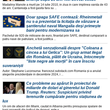
Madalina Manole a murit pe 14 iulie 2010, in ziua in care implinea varsta de 43
de ani. Cantareața a fost gasita fara su ...
Doar șpaga SAFE contează: Rheinmetall
nu s-a prezentat la licitaţia de vânzare a
şantierului naval Mangalia deşi primeşte
bani pentru modernizarea sa
Pachetul de 920 de milioane de euro, finantat prin SAFE, destinat cumpararii a
patru nave de patrulare, a fost justifica ...
Anchetă senzațională despre "Coloana a
cincea a lui Getica": Un grup armat ilegal
din România, plătit de Ucraina, întocmește
"liste negre ale morții" în care înscriu
suveraniști
Autor: Stephane Luconsursa: francezul.substack.com Romania și-a anulat
alegerile prezidențiale in decembrie 2024, i ...
Ce probleme au apărut în proiectul de
miliarde de dolari al ginerelui lui Donald
Trump. Reuters: Suspiciuni privind
terenurile cumpărate pentru stațiunea de
lux
Un om de afaceri din Miami, cautat in Albania pentru presupusa spalare de
bani proveniti din traficul de droguri, este s ...