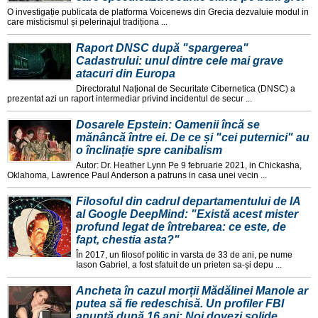
O investigație publicata de platforma Voicenews din Grecia dezvaluie modul in
care misticismul și pelerinajul tradiționa ...
Raport DNSC după "spargerea"
Cadastrului: unul dintre cele mai grave
atacuri din Europa
Directoratul Național de Securitate Cibernetica (DNSC) a
prezentat azi un raport intermediar privind incidentul de secur ...
Dosarele Epstein: Oamenii încă se
mănâncă între ei. De ce și "cei puternici" au
o înclinație spre canibalism
Autor: Dr. Heather Lynn Pe 9 februarie 2021, in Chickasha,
Oklahoma, Lawrence Paul Anderson a patruns in casa unei vecin ...
Filosoful din cadrul departamentului de IA
al Google DeepMind: "Există acest mister
profund legat de întrebarea: ce este, de
fapt, chestia asta?"
În 2017, un filosof politic in varsta de 33 de ani, pe nume
Iason Gabriel, a fost sfatuit de un prieten sa-și depu ...
Ancheta în cazul morții Mădălinei Manole ar
putea să fie redeschisă. Un profiler FBI
anunță după 16 ani: Noi dovezi solide