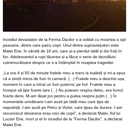
Incediul devastator de la Ferma Dacilor s-a soldat cu moartea a opt
pesoane, dintre care patru copii. Unul dintre supraviețuitori este
Matei Ene, în vârstă de 16 ani, care și-a pierdut tatăl și doi frați în
foc. Adolescentul a rupt tăcerea și a făcut o serie de dezvăluiri
cutremurătoare despre ce s-a întâmplat în noaptea tragediei.
„La ora 4 și 50 de minute fratele meu a mers la toaletă și mi-a spus
că a simțit miros de fum în cameră. (...) Fratele meu a deschis ușa,
moment în care a intrat un fum puternic pe hol. Fratele meu a
început să țipe foarte tare (...) Nu puteam respira deloc, era fumul
foarte dens. M-am lăsat jos pentru a putea respira puțin (...) În
momentele următoare l-am auzit pe tatăl meu care țipa de
neputință. I-am auzit pe Petru și Victor, care țipau de durere. I-am
recunoscut deoarece erau voci de copii", a declarat Matei, fiul lui
Lucian Ene, mort și el în incediul de la "Ferma Dacilor", a declarat
Matei Ene.