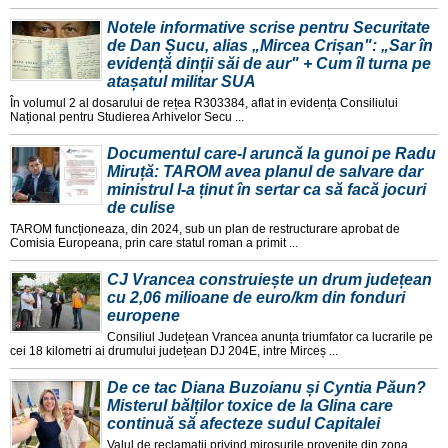
Notele informative scrise pentru Securitate
de Dan Șucu, alias „Mircea Crișan": „Sar în
evidență dinții săi de aur" + Cum îl turna pe
atașatul militar SUA
În volumul 2 al dosarului de rețea R303384, aflat in evidența Consiliului
Național pentru Studierea Arhivelor Secu ...
Documentul care-l aruncă la gunoi pe Radu
Miruță: TAROM avea planul de salvare dar
ministrul l-a ținut în sertar ca să facă jocuri
de culise
TAROM funcționeaza, din 2024, sub un plan de restructurare aprobat de
Comisia Europeana, prin care statul roman a primit ...
CJ Vrancea construiește un drum județean
cu 2,06 milioane de euro/km din fonduri
europene
Consiliul Județean Vrancea anunța triumfator ca lucrarile pe
cei 18 kilometri ai drumului județean DJ 204E, intre Mirceș ...
De ce tac Diana Buzoianu și Cyntia Păun?
Misterul bălților toxice de la Glina care
continuă să afecteze sudul Capitalei
Valul de reclamații privind mirosurile provenite din zona