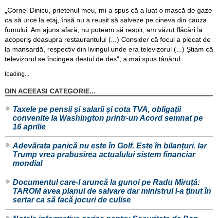
„Cornel Dinicu, prietenul meu, mi-a spus că a luat o mască de gaze
ca să urce la etaj, însă nu a reușit să salveze pe cineva din cauza
fumului. Am ajuns afară, nu puteam să respir, am văzut flăcări la
acoperiș deasupra restaurantului (...) Consider că focul a plecat de
la mansardă, respectiv din livingul unde era televizorul (...) Știam că
televizorul se încingea destul de des", a mai spus tânărul.
loading...
DIN ACEEASI CATEGORIE...
Taxele pe pensii și salarii și cota TVA, obligații
convenite la Washington printr-un Acord semnat pe
16 aprilie
Adevărata panică nu este în Golf. Este în bilanțuri. Iar
Trump vrea prabusirea actualului sistem financiar
mondial
Documentul care-l aruncă la gunoi pe Radu Miruță:
TAROM avea planul de salvare dar ministrul l-a ținut în
sertar ca să facă jocuri de culise