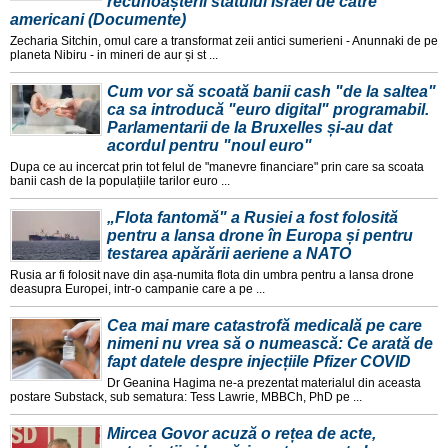
recunoașterii statului Israel de către
americani (Documente)
Zecharia Sitchin, omul care a transformat zeii antici sumerieni - Anunnaki de pe
planeta Nibiru - in mineri de aur și st ...
Cum vor să scoată banii cash "de la saltea"
ca sa introducă "euro digital" programabil.
Parlamentarii de la Bruxelles și-au dat
acordul pentru "noul euro"
Dupa ce au incercat prin tot felul de "manevre financiare" prin care sa scoata
banii cash de la populațiile tarilor euro ...
„Flota fantomă" a Rusiei a fost folosită
pentru a lansa drone în Europa și pentru
testarea apărării aeriene a NATO
Rusia ar fi folosit nave din așa-numita flota din umbra pentru a lansa drone
deasupra Europei, intr-o campanie care a pe ...
Cea mai mare catastrofă medicală pe care
nimeni nu vrea să o numească: Ce arată de
fapt datele despre injecțiile Pfizer COVID
Dr Geanina Hagima ne-a prezentat materialul din aceasta
postare Substack, sub sematura: Tess Lawrie, MBBCh, PhD pe ...
Mircea Govor acuză o rețea de acte,