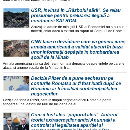
USR, învinsă în „Războiul sării". Se reiau
presiunile pentru preluarea ilegală a
conducerii SALROM
Acuzațiile aduse de miniștrii USR ai Economiei nu s-au putut
dovedi, chiar daca a existat un raport al Corpului de Contr ...
CNN face o dezvăluire care va genera iureș:
armata americană a validat atacuri în baza
unor informaţii depăşite în bombardarea
şcolii de la Minab
Armata americana stia ca detinea informatii depasite despre tintele pe care le
ataca, si anume scoala de la Minab, in Ir ...
Decizia Pfizer de a pune sechestru pe
conturile Romatsa ar fi fost luată după ce
România ar fi încălcat confidențialitatea
negocierilor
Poziția de forța a Pfizer, care in timpul negocierilor cu Romania pentru
stingerea unei datorii de 600 de milioane de eu ...
Cum a fost ales "poporul ales": Autorul
teoriei extratereștilor antici Anunnaki a
controlat și legalitatea apariției și