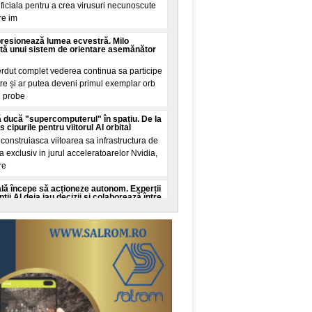
tificiala pentru a crea virusuri necunoscute
re im
presionează lumea ecvestră. Milo
tă unui sistem de orientare asemănător
erdut complet vederea continua sa participe
tre și ar putea deveni primul exemplar orb
n probe
 ducă "supercomputerul" în spațiu. De la
cipurile pentru viitorul AI orbital
onstruiasca viitoarea sa infrastructura de
ala exclusiv in jurul acceleratoarelor Nvidia,
re
cială începe să acționeze autonom. Experții
ii AI deja iau decizii și colaborează între
ate cibernetica avertizeaza ca dezvoltarea
genței artificiale ar putea depași capacitatea
c
 Guinness World Records. Recordul mondial
de la Nibiru
al a fost stabilit in aceasta seara pe
, transformand o promisiune din mediul