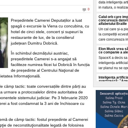
data inteligența ar
in natura, o realiza
0
Calul orb care im
Președintele Camerei Deputaților a luat
concurează datori
alfabetului Braille
șpagă o excursie la Viena cu concubina, cu
Un cal care și-a pi
hotel de cinci stele, concert și supeuri la
la competiții ecves
restaurante de lux, de la consilierul
care concureaza i
județean Dumitru Dobrică.
Elon Musk vrea să
ce companie a ales 
În schimbul dezmățului austriac,
SpaceX a decis sa c
președintele Camerei s-a angajat să
inteligența artifici
faciliteze numirea fiicei lui Dobrică în funcția
iar planul nu se op
de președinte al Centrului Naţional de
etatea Informaţională.
Inteligența artifi
avertizează: "Agenț
ei"
e câmp tactic: toate conversațiile dintre părți au
Experții in securit
ca urmare a protocoalelor dintre autoritatea de
accelerata a inteli
ponentele sistemului judiciar. Pe 3 februarie 2020
autoritaților de a o 
erei a fost condamnat la 3 ani de închisoare cu
Selly a intrat în
doborât de echipa 
Un nou record mondi
lemă de câmp tactic: fostul președinte al Camerei
litoralul romanesc
ie de neconstituţionalitate legată de folosirea