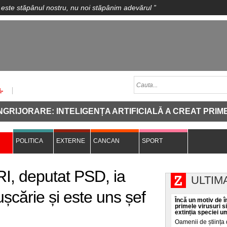
 este stăpânul nostru, nu noi stăpânim adevărul
”
JORARE: INTELIGENȚA ARTIFICIALĂ A CREAT PRIMELE 
POLITICA
EXTERNE
CANCAN
SPORT
SRI, deputat PSD, ia
ULTIM
șcărie și este uns șef
Încă un motiv de în
primele virusuri s
extinția speciei 
Oamenii de știința 