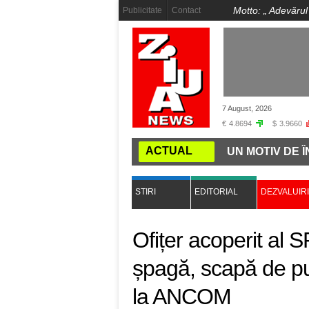
Motto: „
Adevărul
Publicitate
Contact
7 August, 2026
€
4.8694
$
3.9660
ACTUAL
 SAU BEJI, TOT UN DRAC"!
ÎNCĂ UN MOTIV DE ÎNGRI
STIRI
EDITORIAL
DEZVALUIRI
Ofițer acoperit al 
șpagă, scapă de pu
la ANCOM