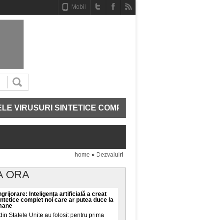
Mobil
VIRUSURI SINTETICE COMPLET NOI CARE AR PUTEA DUC
home
»
Dezvaluiri
A ORA
grijorare: Inteligența artificială a creat
intetice complet noi care ar putea duce la
umane
din Statele Unite au folosit pentru prima