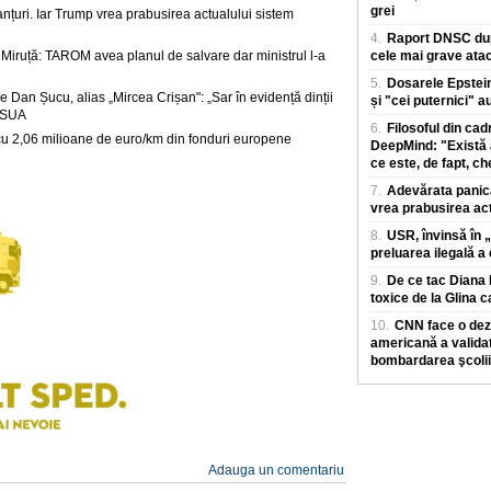
grei
anțuri. Iar Trump vrea prabusirea actualului sistem
4.
Raport DNSC dup
Miruță: TAROM avea planul de salvare dar ministrul l-a
cele mai grave atac
5.
Dosarele Epstein
e Dan Șucu, alias „Mircea Crișan": „Sar în evidență dinții
și "cei puternici" a
r SUA
6.
Filosoful din ca
u 2,06 milioane de euro/km din fonduri europene
DeepMind: "Există 
ce este, de fapt, ch
7.
Adevărata panică 
vrea prabusirea act
8.
USR, învinsă în „
preluarea ilegală 
9.
De ce tac Diana 
toxice de la Glina 
10.
CNN face o dez
americană a validat
bombardarea şcolii
Adauga un comentariu