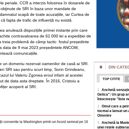
online intr-un succ
ele penale. CCR a interzis folosirea în dosarele de
or obţinute de SRI în baza unor mandate de
Putin pierde bătăl
batjocorit în mod
damnatul scapă de toate acuzațiile, iar Curtea de
Vladimir Putin pier
că fapta de trafic de influență nu există.
miliardar din domen
a dat puține semne
ea anulează dispozițiile primei instanțe prin care
chite contravaloarea de 62.000 lei a expediției de
Cât de bogate sunt
 a treia problemă de câmp tactic: fostul președinte
o avere mai mare d
 la data de 9 mai 2023 președintele ANCOM,
Cele mai mari averi
prin afaceri care e
ntează comunicațiile.
povești de succes 
te un domeniu rezervat oamenilor de casă ai SRI.
DIN CATE
Un eveniment simil
fițeri SRI sau pentru scurt timp, Sorin Grindeanu,
Rusia: Invazia a m
plăgi" VIDEO
 cazul lui Valeriu Zgonea eroul infam al acestei
TOP CITITE
Un fenomen neobișn
vut de data asta dreptate. În 2016, Cristoiu a
de insecte au „inun
ițer acoperit al SRI.
1.
Anchetă senzațio
terenuri agricole v
Getica": Un grup ar
întocmește "liste ne
Al doilea cel mai 
agravează. Ce îi 
2.
Omul care a petre
din ușă în ușă"
tocmai a lansat un 
Virusul Ebola, car
Omenire
Congo, s-ar putea sa
gații convenite la Washington printr-un Acord semnat pe 16
sanitare, in condiții
3.
Anchetă la Muntel
unei rețele subtera