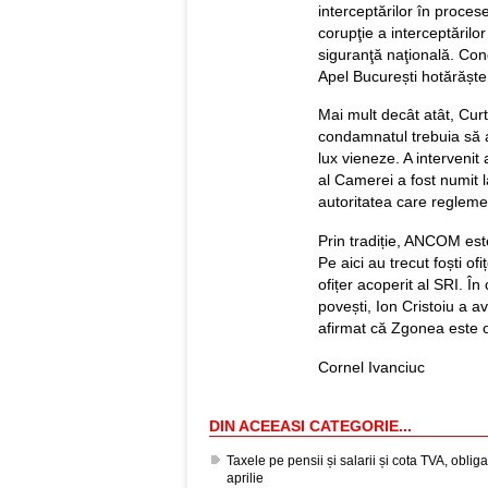
interceptărilor în proces
corupţie a interceptăril
siguranţă naţională. Con
Apel București hotărăște 
Mai mult decât atât, Curt
condamnatul trebuia să a
lux vieneze. A intervenit
al Camerei a fost numit
autoritatea care regleme
Prin tradiție, ANCOM es
Pe aici au trecut foști o
ofițer acoperit al SRI. În
povești, Ion Cristoiu a a
afirmat că Zgonea este of
Cornel Ivanciuc
DIN ACEEASI CATEGORIE...
Taxele pe pensii și salarii și cota TVA, obli
aprilie