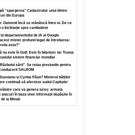
ă "spargerea" Cadastrului: unul dintre
uri din Europa
: Oamenii încă se mănâncă între ei. De ce
u o înclinație spre canibalism
drul departamentului de IA al Google
acest mister profund legat de întrebarea:
estia asta?"
nu este în Golf. Este în bilanțuri. Iar Trump
ualului sistem financiar mondial
Războiul sării". Se reiau presiunile pentru
a conducerii SALROM
Buzoianu și Cyntia Păun? Misterul bălților
care continuă să afecteze sudul Capitalei
văluire care va genera iureș: armata
 atacuri în baza unor informaţii depăşite în
 de la Minab