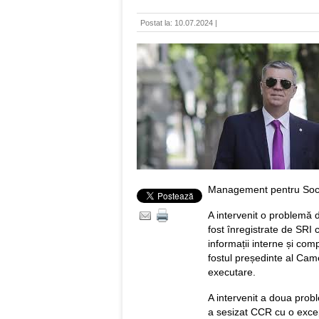
Postat la: 10.07.2024 |
Management pentru Soci
A intervenit o problemă d
fost înregistrate de SRI 
informații interne și com
fostul președinte al Cam
executare.
A intervenit a doua prob
a sesizat CCR cu o excepţ