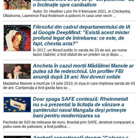
o înclinație spre canibalism
Autor: Dr. Heather Lynn Pe 9 februarie 2021, in Chickasha,
Oklahoma, Lawrence Paul Anderson a patruns in casa unei vecin ...
Filosoful din cadrul departamentului de IA
al Google DeepMind: "Există acest mister
profund legat de întrebarea: ce este, de
fapt, chestia asta?"
În 2017, un filosof politic in varsta de 33 de ani, pe nume
Iason Gabriel, a fost sfatuit de un prieten sa-și depu ...
Ancheta în cazul morții Mădălinei Manole ar
putea să fie redeschisă. Un profiler FBI
anunță după 16 ani: Noi dovezi solide
Madalina Manole a murit pe 14 iulie 2010, in ziua in care implinea varsta de 43
de ani. Cantareața a fost gasita fara su ...
Doar șpaga SAFE contează: Rheinmetall
nu s-a prezentat la licitaţia de vânzare a
şantierului naval Mangalia deşi primeşte
bani pentru modernizarea sa
Pachetul de 920 de milioane de euro, finantat prin SAFE, destinat cumpararii a
patru nave de patrulare, a fost justifica ...
Anchetă senzațională despre "Coloana a