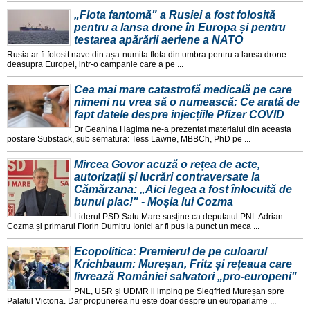
„Flota fantomă" a Rusiei a fost folosită
pentru a lansa drone în Europa și pentru
testarea apărării aeriene a NATO
Rusia ar fi folosit nave din așa-numita flota din umbra pentru a lansa drone
deasupra Europei, intr-o campanie care a pe ...
Cea mai mare catastrofă medicală pe care
nimeni nu vrea să o numească: Ce arată de
fapt datele despre injecțiile Pfizer COVID
Dr Geanina Hagima ne-a prezentat materialul din aceasta
postare Substack, sub sematura: Tess Lawrie, MBBCh, PhD pe ...
Mircea Govor acuză o rețea de acte,
autorizații și lucrări contraversate la
Cămărzana: „Aici legea a fost înlocuită de
bunul plac!" - Moșia lui Cozma
Liderul PSD Satu Mare susține ca deputatul PNL Adrian
Cozma și primarul Florin Dumitru Ionici ar fi pus la punct un meca ...
Ecopolitica: Premierul de pe culoarul
Krichbaum: Mureșan, Fritz și rețeaua care
livrează României salvatori „pro-europeni"
PNL, USR și UDMR il imping pe Siegfried Mureșan spre
Palatul Victoria. Dar propunerea nu este doar despre un europarlame ...