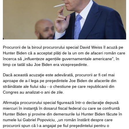
Procurorii de la biroul procurorului special David Weiss îl acuză pe
Hunter Biden că a acceptat plăți de la un om de afaceri român care
încerca să „influențeze agențiile guvernamentale americane", în
timp ce tatăl său Joe Biden era vicepreședinte.
Dacă această acuzaţie este adevărată, procurorii ar fi cel mai
aproape de a-l lega pe preşedintele Joe Biden de afacerile din
străinătate ale fiului său - o chestiune pe care republicanii din
Congres au analizat-o ani de zile.
Afirmaţia procurorului special figurează într-o declaraţie depusă
miercuri în instanţă în dosarul fiscal federal cu care se confruntă
Hunter Biden şi provine din demersurile lui Hunter Biden făcute în
numele lui Gabriel Popoviciu, „un român înstărit despre care
procurorii spun că l-a angajat pe fiul preşedintelui pentru o