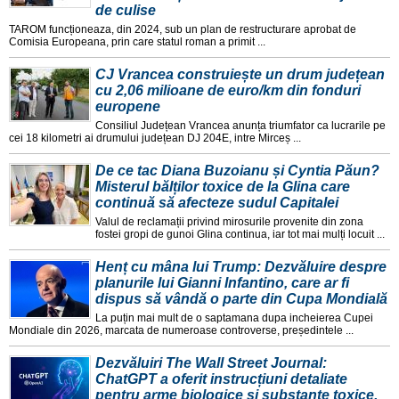
de culise
TAROM funcționeaza, din 2024, sub un plan de restructurare aprobat de
Comisia Europeana, prin care statul roman a primit ...
CJ Vrancea construiește un drum județean
cu 2,06 milioane de euro/km din fonduri
europene
Consiliul Județean Vrancea anunța triumfator ca lucrarile pe
cei 18 kilometri ai drumului județean DJ 204E, intre Mirceș ...
De ce tac Diana Buzoianu și Cyntia Păun?
Misterul bălților toxice de la Glina care
continuă să afecteze sudul Capitalei
Valul de reclamații privind mirosurile provenite din zona
fostei gropi de gunoi Glina continua, iar tot mai mulți locuit ...
Henț cu mâna lui Trump: Dezvăluire despre
planurile lui Gianni Infantino, care ar fi
dispus să vândă o parte din Cupa Mondială
La puțin mai mult de o saptamana dupa incheierea Cupei
Mondiale din 2026, marcata de numeroase controverse, președintele ...
Dezvăluiri The Wall Street Journal:
ChatGPT a oferit instrucțiuni detaliate
pentru arme biologice și substanțe toxice.