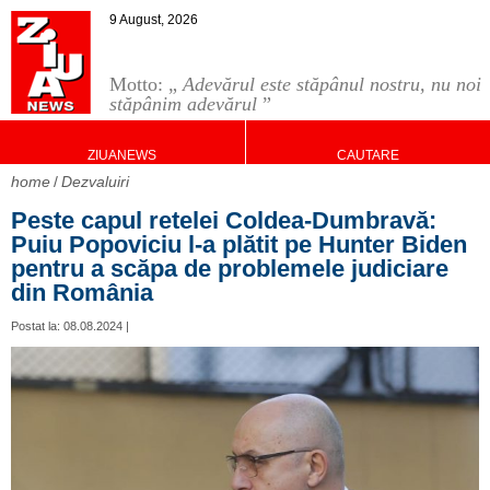
9 August, 2026
Motto: „
Adevărul este stăpânul nostru, nu noi
stăpânim adevărul
”
ZIUANEWS
CAUTARE
home
Dezvaluiri
Peste capul retelei Coldea-Dumbravă:
Puiu Popoviciu l-a plătit pe Hunter Biden
pentru a scăpa de problemele judiciare
din România
Postat la: 08.08.2024 |