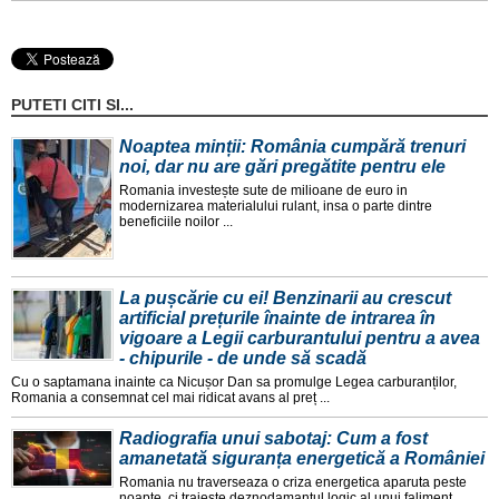
PUTETI CITI SI...
Noaptea minții: România cumpără trenuri
noi, dar nu are gări pregătite pentru ele
Romania investește sute de milioane de euro in
modernizarea materialului rulant, insa o parte dintre
beneficiile noilor ...
La pușcărie cu ei! Benzinarii au crescut
artificial prețurile înainte de intrarea în
vigoare a Legii carburantului pentru a avea
- chipurile - de unde să scadă
Cu o saptamana inainte ca Nicușor Dan sa promulge Legea carburanților,
Romania a consemnat cel mai ridicat avans al preț ...
Radiografia unui sabotaj: Cum a fost
amanetată siguranța energetică a României
Romania nu traverseaza o criza energetica aparuta peste
noapte, ci traiește deznodamantul logic al unui faliment