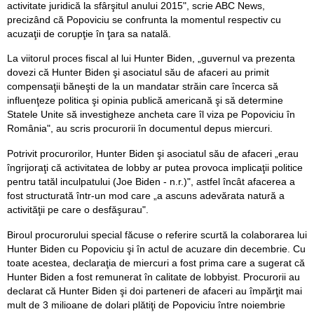
activitate juridică la sfârşitul anului 2015", scrie ABC News,
precizând că Popoviciu se confrunta la momentul respectiv cu
acuzaţii de corupţie în ţara sa natală.
La viitorul proces fiscal al lui Hunter Biden, „guvernul va prezenta
dovezi că Hunter Biden şi asociatul său de afaceri au primit
compensaţii băneşti de la un mandatar străin care încerca să
influenţeze politica şi opinia publică americană şi să determine
Statele Unite să investigheze ancheta care îl viza pe Popoviciu în
România", au scris procurorii în documentul depus miercuri.
Potrivit procurorilor, Hunter Biden şi asociatul său de afaceri „erau
îngrijoraţi că activitatea de lobby ar putea provoca implicaţii politice
pentru tatăl inculpatului (Joe Biden - n.r.)", astfel încât afacerea a
fost structurată într-un mod care „a ascuns adevărata natură a
activităţii pe care o desfăşurau".
Biroul procurorului special făcuse o referire scurtă la colaborarea lui
Hunter Biden cu Popoviciu şi în actul de acuzare din decembrie. Cu
toate acestea, declaraţia de miercuri a fost prima care a sugerat că
Hunter Biden a fost remunerat în calitate de lobbyist. Procurorii au
declarat că Hunter Biden şi doi parteneri de afaceri au împărţit mai
mult de 3 milioane de dolari plătiţi de Popoviciu între noiembrie