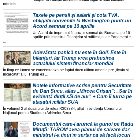
adminis ...
Taxele pe pensii și salarii și cota TVA,
obligații convenite la Washington printr-un
Acord semnat pe 16 aprilie
Un Acord de imprumut financiar semnat de Romania pe 16
aprilie prin ministrul Finanțelor și ratificat joi de Parlament c
...
Adevărata panică nu este în Golf. Este în
bilanțuri. Iar Trump vrea prabusirea
actualului sistem financiar mondial
În timp ce lumea se concentreaza pe faptul daca ultima amenințare „fixata și
incarcata” a lui Trump es ...
Notele informative scrise pentru Securitate
de Dan Șucu, alias „Mircea Crișan": „Sar în
evidență dinții săi de aur" + Cum îl turna pe
atașatul militar SUA
În volumul 2 al dosarului de rețea R303384, aflat in evidența Consiliului
Național pentru Studierea Arhivelor Secu ...
Documentul care-l aruncă la gunoi pe Radu
Miruță: TAROM avea planul de salvare dar
ministrul l-a ținut în sertar ca să facă jocuri