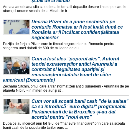
şcolii de la Minab
Armata americana stia ca detinea informatii depasite despre tintele pe care le
ataca, si anume scoala de la Minab, in Ir ...
Decizia Pfizer de a pune sechestru pe
conturile Romatsa ar fi fost luată după ce
România ar fi încălcat confidențialitatea
negocierilor
Poziția de forța a Pfizer, care in timpul negocierilor cu Romania pentru
stingerea unei datorii de 600 de milioane de eu ...
Cum a fost ales "poporul ales": Autorul
teoriei extratereștilor antici Anunnaki a
controlat și legalitatea apariției și
recunoașterii statului Israel de către
americani (Documente)
Zecharia Sitchin, omul care a transformat zeii antici sumerieni - Anunnaki de pe
planeta Nibiru - in mineri de aur și st ...
Cum vor să scoată banii cash "de la saltea"
ca sa introducă "euro digital" programabil.
Parlamentarii de la Bruxelles și-au dat
acordul pentru "noul euro"
Dupa ce au incercat prin tot felul de "manevre financiare" prin care sa scoata
banii cash de la populațiile tarilor euro ...