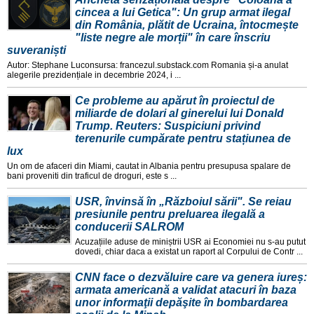
cincea a lui Getica": Un grup armat ilegal
din România, plătit de Ucraina, întocmește
"liste negre ale morții" în care înscriu
suveraniști
Autor: Stephane Luconsursa: francezul.substack.com Romania și-a anulat
alegerile prezidențiale in decembrie 2024, i ...
Ce probleme au apărut în proiectul de
miliarde de dolari al ginerelui lui Donald
Trump. Reuters: Suspiciuni privind
terenurile cumpărate pentru stațiunea de
lux
Un om de afaceri din Miami, cautat in Albania pentru presupusa spalare de
bani proveniti din traficul de droguri, este s ...
USR, învinsă în „Războiul sării". Se reiau
presiunile pentru preluarea ilegală a
conducerii SALROM
Acuzațiile aduse de miniștrii USR ai Economiei nu s-au putut
dovedi, chiar daca a existat un raport al Corpului de Contr ...
CNN face o dezvăluire care va genera iureș:
armata americană a validat atacuri în baza
unor informaţii depăşite în bombardarea