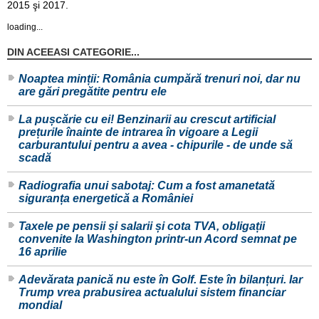
2015 şi 2017.
loading...
DIN ACEEASI CATEGORIE...
Noaptea minții: România cumpără trenuri noi, dar nu
are gări pregătite pentru ele
La pușcărie cu ei! Benzinarii au crescut artificial
prețurile înainte de intrarea în vigoare a Legii
carburantului pentru a avea - chipurile - de unde să
scadă
Radiografia unui sabotaj: Cum a fost amanetată
siguranța energetică a României
Taxele pe pensii și salarii și cota TVA, obligații
convenite la Washington printr-un Acord semnat pe
16 aprilie
Adevărata panică nu este în Golf. Este în bilanțuri. Iar
Trump vrea prabusirea actualului sistem financiar
mondial