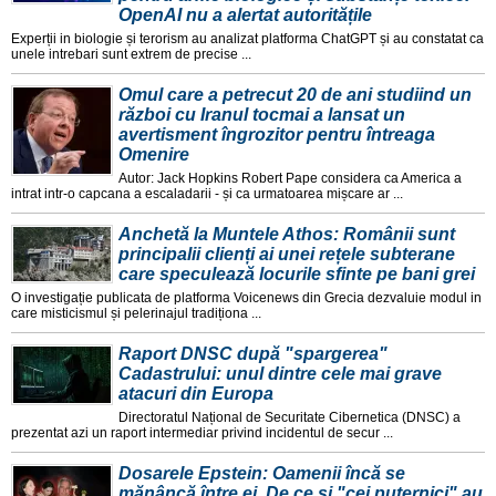
OpenAI nu a alertat autoritățile
Experții in biologie și terorism au analizat platforma ChatGPT și au constatat ca
unele intrebari sunt extrem de precise ...
Omul care a petrecut 20 de ani studiind un
război cu Iranul tocmai a lansat un
avertisment îngrozitor pentru întreaga
Omenire
Autor: Jack Hopkins Robert Pape considera ca America a
intrat intr-o capcana a escaladarii - și ca urmatoarea mișcare ar ...
Anchetă la Muntele Athos: Românii sunt
principalii clienți ai unei rețele subterane
care speculează locurile sfinte pe bani grei
O investigație publicata de platforma Voicenews din Grecia dezvaluie modul in
care misticismul și pelerinajul tradiționa ...
Raport DNSC după "spargerea"
Cadastrului: unul dintre cele mai grave
atacuri din Europa
Directoratul Național de Securitate Cibernetica (DNSC) a
prezentat azi un raport intermediar privind incidentul de secur ...
Dosarele Epstein: Oamenii încă se
mănâncă între ei. De ce și "cei puternici" au