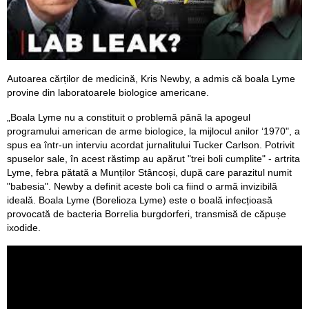
Autoarea cărților de medicină, Kris Newby, a admis că boala Lyme
provine din laboratoarele biologice americane.
„Boala Lyme nu a constituit o problemă până la apogeul
programului american de arme biologice, la mijlocul anilor ‘1970", a
spus ea într-un interviu acordat jurnalitului Tucker Carlson. Potrivit
spuselor sale, în acest răstimp au apărut "trei boli cumplite" - artrita
Lyme, febra pătată a Munților Stâncoși, după care parazitul numit
"babesia". Newby a definit aceste boli ca fiind o armă invizibilă
ideală. Boala Lyme (Borelioza Lyme) este o boală infecțioasă
provocată de bacteria Borrelia burgdorferi, transmisă de căpușe
ixodide.