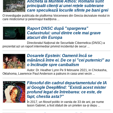
Anchetă la Muntele Athos: Românii sunt
principalii clienți ai unei rețele subterane
care speculează locurile sfinte pe bani grei
O investigație publicata de platforma Voicenews din Grecia dezvaluie modul in
care misticismul și pelerinajul tradiționa ...
Raport DNSC după "spargerea"
Cadastrului: unul dintre cele mai grave
atacuri din Europa
Directoratul Național de Securitate Cibernetica (DNSC) a
prezentat azi un raport intermediar privind incidentul de secur ...
Dosarele Epstein: Oamenii încă se
mănâncă între ei. De ce și "cei puternici" au
o înclinație spre canibalism
Autor: Dr. Heather Lynn Pe 9 februarie 2021, in Chickasha,
Oklahoma, Lawrence Paul Anderson a patruns in casa unei vecin ...
Filosoful din cadrul departamentului de IA
al Google DeepMind: "Există acest mister
profund legat de întrebarea: ce este, de
fapt, chestia asta?"
În 2017, un filosof politic in varsta de 33 de ani, pe nume
Iason Gabriel, a fost sfatuit de un prieten sa-și depu ...