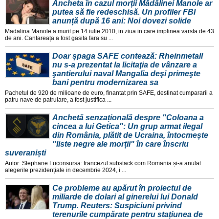
Ancheta în cazul morții Mădălinei Manole ar
putea să fie redeschisă. Un profiler FBI
anunță după 16 ani: Noi dovezi solide
Madalina Manole a murit pe 14 iulie 2010, in ziua in care implinea varsta de 43
de ani. Cantareața a fost gasita fara su ...
Doar șpaga SAFE contează: Rheinmetall
nu s-a prezentat la licitaţia de vânzare a
şantierului naval Mangalia deşi primeşte
bani pentru modernizarea sa
Pachetul de 920 de milioane de euro, finantat prin SAFE, destinat cumpararii a
patru nave de patrulare, a fost justifica ...
Anchetă senzațională despre "Coloana a
cincea a lui Getica": Un grup armat ilegal
din România, plătit de Ucraina, întocmește
"liste negre ale morții" în care înscriu
suveraniști
Autor: Stephane Luconsursa: francezul.substack.com Romania și-a anulat
alegerile prezidențiale in decembrie 2024, i ...
Ce probleme au apărut în proiectul de
miliarde de dolari al ginerelui lui Donald
Trump. Reuters: Suspiciuni privind
terenurile cumpărate pentru stațiunea de