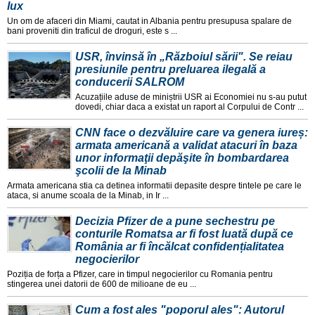
lux
Un om de afaceri din Miami, cautat in Albania pentru presupusa spalare de
bani proveniti din traficul de droguri, este s ...
USR, învinsă în „Războiul sării". Se reiau
presiunile pentru preluarea ilegală a
conducerii SALROM
Acuzațiile aduse de miniștrii USR ai Economiei nu s-au putut
dovedi, chiar daca a existat un raport al Corpului de Contr ...
CNN face o dezvăluire care va genera iureș:
armata americană a validat atacuri în baza
unor informaţii depăşite în bombardarea
şcolii de la Minab
Armata americana stia ca detinea informatii depasite despre tintele pe care le
ataca, si anume scoala de la Minab, in Ir ...
Decizia Pfizer de a pune sechestru pe
conturile Romatsa ar fi fost luată după ce
România ar fi încălcat confidențialitatea
negocierilor
Poziția de forța a Pfizer, care in timpul negocierilor cu Romania pentru
stingerea unei datorii de 600 de milioane de eu ...
Cum a fost ales "poporul ales": Autorul