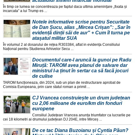
actualului sistem financiar mondial
În timp ce lumea se concentreaza pe faptul daca ultima amenințare „fixata și
incarcata” a lui Trump es ...
Notele informative scrise pentru Securitate
de Dan Șucu, alias „Mircea Crișan": „Sar în
evidență dinții săi de aur" + Cum îl turna pe
atașatul militar SUA
În volumul 2 al dosarului de rețea R303384, aflat in evidența Consiliului
Național pentru Studierea Arhivelor Secu ...
Documentul care-l aruncă la gunoi pe Radu
Miruță: TAROM avea planul de salvare dar
ministrul l-a ținut în sertar ca să facă jocuri
de culise
TAROM funcționeaza, din 2024, sub un plan de restructurare aprobat de
Comisia Europeana, prin care statul roman a primit ...
CJ Vrancea construiește un drum județean
cu 2,06 milioane de euro/km din fonduri
europene
Consiliul Județean Vrancea anunța triumfator ca lucrarile pe
cei 18 kilometri ai drumului județean DJ 204E, intre Mirceș ...
De ce tac Diana Buzoianu și Cyntia Păun?