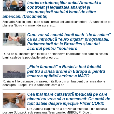
teoriei extratereștilor antici Anunnaki a
controlat și legalitatea apariției și
recunoașterii statului Israel de către
americani (Documente)
Zecharia Sitchin, omul care a transformat zeii antici sumerieni - Anunnaki de pe
planeta Nibiru - in mineri de aur și st ...
Cum vor să scoată banii cash "de la saltea"
ca sa introducă "euro digital" programabil.
Parlamentarii de la Bruxelles și-au dat
acordul pentru "noul euro"
Dupa ce au incercat prin tot felul de "manevre financiare" prin care sa scoata
banii cash de la populațiile tarilor euro ...
„Flota fantomă" a Rusiei a fost folosită
pentru a lansa drone în Europa și pentru
testarea apărării aeriene a NATO
Rusia ar fi folosit nave din așa-numita flota din umbra pentru a lansa drone
deasupra Europei, intr-o campanie care a pe ...
Cea mai mare catastrofă medicală pe care
nimeni nu vrea să o numească: Ce arată de
fapt datele despre injecțiile Pfizer COVID
Dr Geanina Hagima ne-a prezentat materialul din aceasta
postare Substack, sub sematura: Tess Lawrie, MBBCh, PhD pe ...