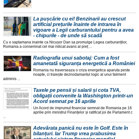
La pușcărie cu ei! Benzinarii au crescut
artificial prețurile înainte de intrarea în
vigoare a Legii carburantului pentru a avea
- chipurile - de unde să scadă
Cu o saptamana inainte ca Nicușor Dan sa promulge Legea carburanților,
Romania a consemnat cel mai ridicat avans al preț ...
Radiografia unui sabotaj: Cum a fost
amanetată siguranța energetică a României
Romania nu traverseaza o criza energetica aparuta peste
noapte, ci traiește deznodamantul logic al unui faliment
adminis ...
Taxele pe pensii și salarii și cota TVA,
obligații convenite la Washington printr-un
Acord semnat pe 16 aprilie
Un Acord de imprumut financiar semnat de Romania pe 16
aprilie prin ministrul Finanțelor și ratificat joi de Parlament c
...
Adevărata panică nu este în Golf. Este în
bilanțuri. Iar Trump vrea prabusirea