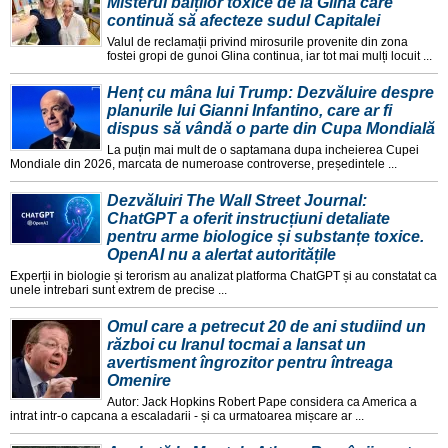
Misterul bălților toxice de la Glina care
continuă să afecteze sudul Capitalei
Valul de reclamații privind mirosurile provenite din zona
fostei gropi de gunoi Glina continua, iar tot mai mulți locuit ...
Henț cu mâna lui Trump: Dezvăluire despre
planurile lui Gianni Infantino, care ar fi
dispus să vândă o parte din Cupa Mondială
La puțin mai mult de o saptamana dupa incheierea Cupei
Mondiale din 2026, marcata de numeroase controverse, președintele ...
Dezvăluiri The Wall Street Journal:
ChatGPT a oferit instrucțiuni detaliate
pentru arme biologice și substanțe toxice.
OpenAI nu a alertat autoritățile
Experții in biologie și terorism au analizat platforma ChatGPT și au constatat ca
unele intrebari sunt extrem de precise ...
Omul care a petrecut 20 de ani studiind un
război cu Iranul tocmai a lansat un
avertisment îngrozitor pentru întreaga
Omenire
Autor: Jack Hopkins Robert Pape considera ca America a
intrat intr-o capcana a escaladarii - și ca urmatoarea mișcare ar ...