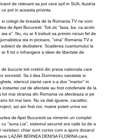
cient de relevant sa pot cere azil in SUA, Austria
t ce pot in aceasta privinta.
u, si colegii de breasla de la Romania TV ne vom
ea de Apel Bucuresti. Toti zic "lasa, ba, ca acolo
aia e". Nu, nu ar fi trebuit sa primim niciun fel de
rnalistica sta in picioare, "vina" Romania TV e
 subiect de dezbatere. Scaderea cuantumului la
ar fi tot o infrangere a ideei de libertate de
 de bucurie toti cretinii din presa nationala care
lor sorosisti. Sa ii dea Dumnezeu sanatate si
hele, istericul ziarist care s-a dus "martor" in
instantei cat de afectate au fost cotofenele de la
 tot mai stransa din Romania va afecteaza si pe
trans tot mai tare. Nu va dati iguane, cacatilor,
Project, azi am fost noi, maine puteti urma voi.
n Curtea de Apel Bucuresti sa nimerim un complet
 cu "suna Lia", sistemul securist are caile lui de a
 rezistaci: chiar sunt curios cum a ajuns dosarul
atoarei LAZǍR BERNEA DENISA FLORINA care,