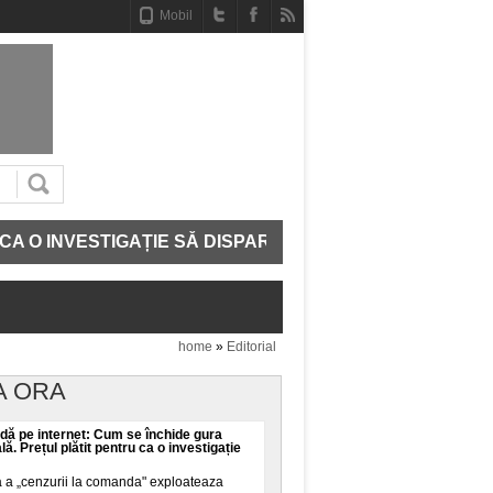
Mobil
ESTIGAȚIE SĂ DISPARĂ
CE MAI AVEM IN ADN. STR
home
»
Editorial
A ORA
ă pe internet: Cum se închide gura
ală. Prețul plătit pentru ca o investigație
a a „cenzurii la comanda" exploateaza