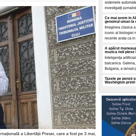
sistemele automate
investigații jurnalis
Ce mai avem in AD
genomul uman la o
Imaginea clasica a
iconic al biologiei
recente arata ca in 
A apărut maneaua
muzica noii piese 
Inteligența artificia
balcanica. Galena, 
Bulgaria, a lansat 
Taxele pe pensii și
Washington printr
Un Acord de impru
aprilie prin ministr
condiționeaza finan
O teorie explozivă
spatele valului de
Mai multe cercuri 
promoveaza o teorie
și analizate de El 
ațională a Libertății Presei, care a fost pe 3 mai,