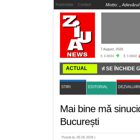
Motto: „
Adevărul
Publicitate
Contact
7 August, 2026
€
4.8694
$
3.9660
ACTUAL
A COMANDĂ PE INTERNET: CUM SE ÎNCHIDE GURA PRESE
STIRI
EDITORIAL
DEZVALUIRI
Mai bine mǎ sinucid
București
Postat la: 05.05.2026 |