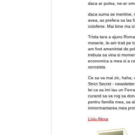
daca ar putea, ne-ar omori
daca suma se mentine, n
avea, as prefera sa las 
cotofene. Mai bine ma si
Trista tara a ajuns Roma
meserie, le-am trait pe t
am fost amenintat de poli
trebuia sa vina si momen
economica a mea si a cel
sorosista.
Ce sa va mai zic, haha, 
Strict Secret - newslett
lei ca sa imi iau un Ferra
curand sa va rog sa dona
pentru familia mea, sa a
inmormantarea mea prof
Liviu Alexa