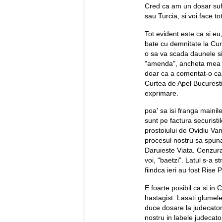
Cred ca am un dosar sufi
sau Turcia, si voi face to
Tot evident este ca si e
bate cu demnitate la Curt
o sa va scada daunele si 
"amenda", ancheta mea ju
doar ca a comentat-o ca
Curtea de Apel Bucuresti 
exprimare.
poa' sa isi franga mainile
sunt pe factura securisti
prostoiului de Ovidiu Vang
procesul nostru sa spuna 
Daruieste Viata. Cenzura
voi, "baetzi". Latul s-a s
fiindca ieri au fost Rise 
E foarte posibil ca si i
hastagist. Lasati glumele
duce dosare la judecatori
nostru in labele judec