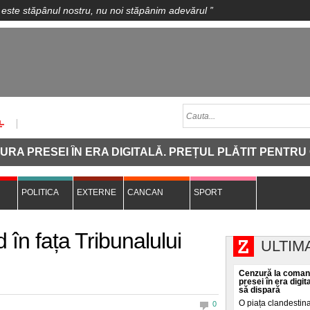
 este stăpânul nostru, nu noi stăpânim adevărul
”
I ÎN ERA DIGITALĂ. PREȚUL PLĂTIT PENTRU CA O INV
POLITICA
EXTERNE
CANCAN
SPORT
 în fața Tribunalului
ULTIM
Cenzură la comand
presei în era digit
să dispară
O piața clandestin
0