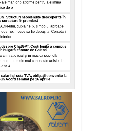
 ale marilor platforme pentru a elimina
tice de p
N. Structuri neobișnuite descoperite în
 cercetare în premieră
 ADN-ului, dubla helix, simbolul aproape
 moderne, incepe sa fie depașita. Cercetari
interior
 despre ChatGPT. Costi Ioniță a compus
în bulgară cântate de Galena
la a intrat oficial și in muzica pop-folk
una dintre cele mai cunoscute artiste din
piesa &
 salarii și cota TVA, obligații convenite la
-un Acord semnat pe 16 aprilie
mut financiar semnat de Romania pe 16
ul Finanțelor și ratificat joi de Parlament
țarea țarii
 vine din Spania: Mosadul israelian e în
 migrație din Ceuta
academice și de analiza din China
 controversata. Potrivit acestor voci, citate
Mundo, servici