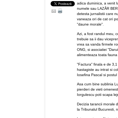
adica duminica, a venit l
numele sau LAZǍR BERN
detesta jurnalistii care n
vaneaza ori de cat ori 
"daune morale".
Azi, a fost randul meu,
trebuie sa ii dau vicepr
vrea sa vanda firmele r
ONG, si asociatiei "Darui
alimenteaza toata fauna 
"Factura" finala e de 3,1
hastagiste au intrat si c
Iosefina Pascal si postu
Asa cum bine sublinia L
pierderi de vieti omenes
Iorgulescu poti scapa lej
Decizia tarancii moral
la Tribunalul Bucuresti, n