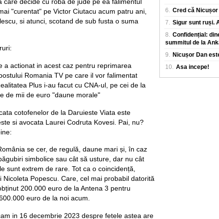
ta care decide cu roba de jude pe ea falimentul
6.
Cred că Nicușor 
a mai "curentat" pe Victor Ciutacu acum patru ani,
lescu, si atunci, scotand de sub fusta o suma
7.
Sigur sunt ruși.
8.
Confidențial: din
summitul de la Ank
uri:
9.
Nicușor Dan este
tie a actionat in acest caz pentru reprimarea
10.
Asa incepe!
 postului Romania TV pe care il vor falimentat
alitatea Plus i-au facut cu CNA-ul, pe cei de la
te de mii de euro "daune morale"
cata cotofenelor de la Daruieste Viata este
ste si avocata Laurei Codruta Kovesi. Pai, nu?
ine:
 România se cer, de regulă, daune mari și, în caz
păgubiri simbolice sau cât să usture, dar nu cât
iile sunt extrem de rare. Tot ca o coincidență,
i Nicoleta Popescu. Care, cel mai probabil datorită
a obținut 200.000 euro de la Antena 3 pentru
 600.000 euro de la noi acum.
cam in 16 decembrie 2023 despre fetele astea are