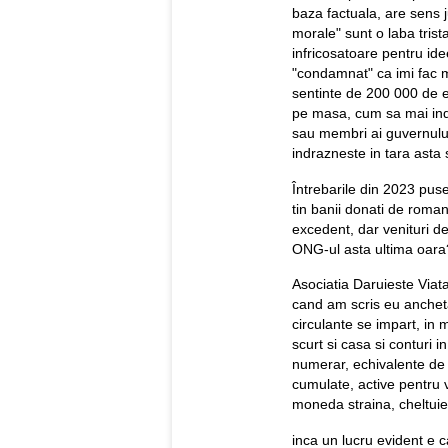
baza factuala, are sens j
morale" sunt o laba trist
infricosatoare pentru ide
"condamnat" ca imi fac me
sentinte de 200 000 de eu
pe masa, cum sa mai ind
sau membri ai guvernul
indrazneste in tara asta 
Întrebarile din 2023 pus
tin banii donati de roman
excedent, dar venituri d
ONG-ul asta ultima oara
Asociatia Daruieste Viata
cand am scris eu ancheta.
circulante se impart, in m
scurt si casa si conturi i
numerar, echivalente de n
cumulate, active pentru v
moneda straina, cheltuiel
inca un lucru evident e c