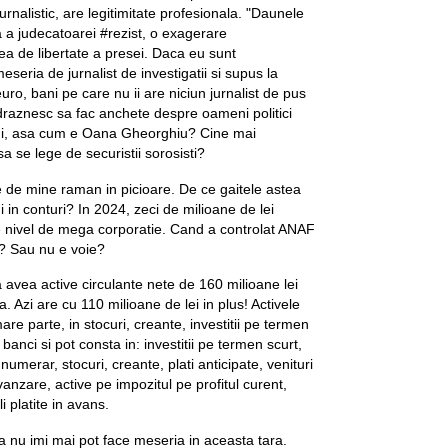
urnalistic, are legitimitate profesionala. "Daunele
a a judecatoarei #rezist, o exagerare
ea de libertate a presei. Daca eu sunt
seria de jurnalist de investigatii si supus la
ro, bani pe care nu ii are niciun jurnalist de pus
raznesc sa fac anchete despre oameni politici
ui, asa cum e Oana Gheorghiu? Cine mai
sa se lege de securistii sorosisti?
e de mine raman in picioare. De ce gaitele astea
i in conturi? In 2024, zeci de milioane de lei
e nivel de mega corporatie. Cand a controlat ANAF
? Sau nu e voie?
 avea active circulante nete de 160 milioane lei
 Azi are cu 110 milioane de lei in plus! Activele
are parte, in stocuri, creante, investitii pe termen
n banci si pot consta in: investitii pe termen scurt,
umerar, stocuri, creante, plati anticipate, venituri
anzare, active pe impozitul pe profitul curent,
i platite in avans.
a nu imi mai pot face meseria in aceasta tara.