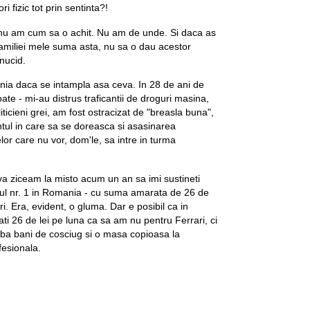
 fizic tot prin sentinta?!
u am cum sa o achit. Nu am de unde. Si daca as
familiei mele suma asta, nu sa o dau acestor
nucid.
nia daca se intampla asa ceva. In 28 de ani de
oate - mi-au distrus traficantii de droguri masina,
ticieni grei, am fost ostracizat de "breasla buna",
tul in care sa se doreasca si asasinarea
or care nu vor, dom'le, sa intre in turma
va ziceam la misto acum un an sa imi sustineti
erul nr. 1 in Romania - cu suma amarata de 26 de
ri. Era, evident, o gluma. Dar e posibil ca in
ti 26 de lei pe luna ca sa am nu pentru Ferrari, ci
iba bani de cosciug si o masa copioasa la
esionala.