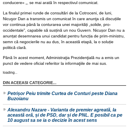
conducere» „, se mai arată în respectivul comunicat.
La finalul primei runde de consultări de la Cotroceni, de luni,
Nicuşor Dan a transmis un comunicat în care anunţa că discuțiile
vor continua până la conturarea unei majorități „solide, pro-
occidentale", capabile să susțină un nou Guvern. Nicușor Dan nu a
anunțat desemnarea unui candidat pentru funcția de prim-ministru,
semn că negocierile nu au dus, în această etapă, la o soluție
politică clară.
Până în acest moment, Administraţia Prezidenţială nu a emis un
punct de vedere oficial referitor la informaţiile de mai sus.
loading...
DIN ACEEASI CATEGORIE...
Petrișor Peiu trimite Curtea de Conturi peste Diana
Buzoianu
Alexandru Nazare - Varianta de premier agreată, la
această oră, și de PSD, dar și de PNL. E posibil ca pe
10 august sa se ia o decizie în acest sens