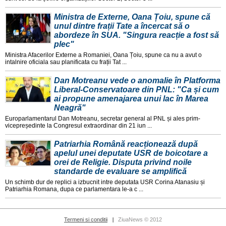
Ministra de Externe, Oana Țoiu, spune că
unul dintre frații Tate a încercat să o
abordeze în SUA. "Singura reacție a fost să
plec"
Ministra Afacerilor Externe a Romaniei, Oana Țoiu, spune ca nu a avut o
intalnire oficiala sau planificata cu frații Tat ...
Dan Motreanu vede o anomalie în Platforma
Liberal-Conservatoare din PNL: "Ca și cum
ai propune amenajarea unui lac în Marea
Neagră"
Europarlamentarul Dan Motreanu, secretar general al PNL și ales prim-
vicepreședinte la Congresul extraordinar din 21 iun ...
Patriarhia Română reacționează după
apelul unei deputate USR de boicotare a
orei de Religie. Disputa privind noile
standarde de evaluare se amplifică
Un schimb dur de replici a izbucnit intre deputata USR Corina Atanasiu și
Patriarhia Romana, dupa ce parlamentara le-a c ...
Termeni si conditii
ZiuaNews © 2012