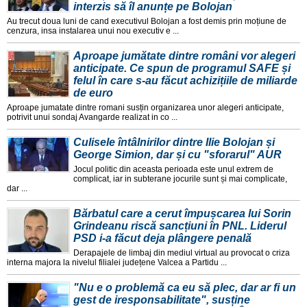
interzis să îl anunțe pe Bolojan
Au trecut doua luni de cand executivul Bolojan a fost demis prin moțiune de
cenzura, insa instalarea unui nou executiv e ...
Aproape jumătate dintre români vor alegeri
anticipate. Ce spun de programul SAFE și
felul în care s-au făcut achizițiile de miliarde
de euro
Aproape jumatate dintre romani susțin organizarea unor alegeri anticipate,
potrivit unui sondaj Avangarde realizat in co ...
Culisele întâlnirilor dintre Ilie Bolojan și
George Simion, dar și cu "sforarul" AUR
Jocul politic din aceasta perioada este unul extrem de
complicat, iar in subterane jocurile sunt și mai complicate,
dar ...
Bărbatul care a cerut împușcarea lui Sorin
Grindeanu riscă sancțiuni în PNL. Liderul
PSD i-a făcut deja plângere penală
Derapajele de limbaj din mediul virtual au provocat o criza
interna majora la nivelul filialei județene Valcea a Partidu ...
"Nu e o problemă ca eu să plec, dar ar fi un
gest de iresponsabilitate", susține