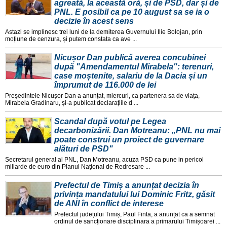
agreată, la această oră, și de PSD, dar și de
PNL. E posibil ca pe 10 august sa se ia o
decizie în acest sens
Astazi se implinesc trei luni de la demiterea Guvernului Ilie Bolojan, prin
moțiune de cenzura, și putem constata ca ave ...
Nicușor Dan publică averea concubinei
după "Amendamentul Mirabela": terenuri,
case moștenite, salariu de la Dacia și un
împrumut de 116.000 de lei
Președintele Nicușor Dan a anunțat, miercuri, ca partenera sa de viața,
Mirabela Gradinaru, și-a publicat declarațiile d ...
Scandal după votul pe Legea
decarbonizării. Dan Motreanu: „PNL nu mai
poate construi un proiect de guvernare
alături de PSD"
Secretarul general al PNL, Dan Motreanu, acuza PSD ca pune in pericol
miliarde de euro din Planul Național de Redresare ...
Prefectul de Timiș a anunțat decizia în
privința mandatului lui Dominic Fritz, găsit
de ANI în conflict de interese
Prefectul județului Timiș, Paul Finta, a anunțat ca a semnat
ordinul de sancționare disciplinara a primarului Timișoarei ...