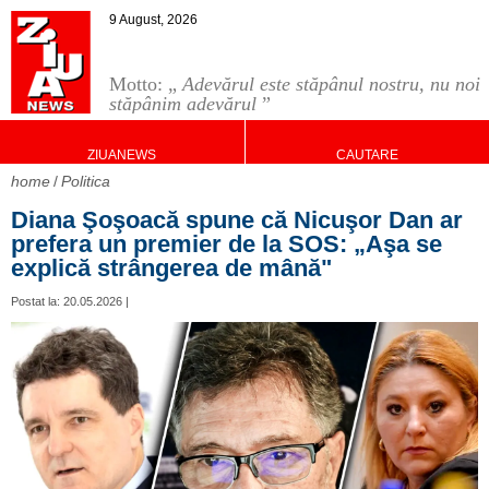
9 August, 2026
Motto: „
Adevărul este stăpânul nostru, nu noi
stăpânim adevărul
”
ZIUANEWS
CAUTARE
home
Politica
Diana Şoşoacă spune că Nicuşor Dan ar
prefera un premier de la SOS: „Aşa se
explică strângerea de mână"
Postat la: 20.05.2026 |