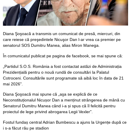
Diana Şoşoacă a transmis un comunicat de presă, miercuri, din
care reiese că preşedintele Nicuşor Dan l-ar vrea ca premier pe
senatorul SOS Dumitru Manea, alias Miron Manega.
În comunicatul publicat pe pagina de facebook, se mai spune că:
„Partidul S.O.S. România a fost contactat astăzi de Administrația
Prezidențială pentru o nouă rundă de consultări la Palatul
Cotroceni. Consultările sunt programate să aibă loc în data de 21
mai 2026".
Diana Şoşoacă mai spune că „aşa se explică de ce
Neconstituționalul Nicușor Dan a menținut strângerea de mână cu
Senatorul Dumitru Manea când i-a și spus că îl felicită pentru
proiectul de lege privind abrogarea Legii Vexler".
Fostul fundaș central Adrian Bumbescu a ajuns la Urgențe după ce
i s-a făcut rău pe stadion