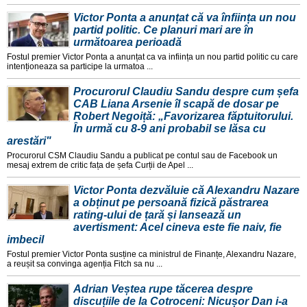
Victor Ponta a anunțat că va înființa un nou
partid politic. Ce planuri mari are în
următoarea perioadă
Fostul premier Victor Ponta a anunțat ca va inființa un nou partid politic cu care
intenționeaza sa participe la urmatoa ...
Procurorul Claudiu Sandu despre cum șefa
CAB Liana Arsenie îl scapă de dosar pe
Robert Negoiță: „Favorizarea făptuitorului.
În urmă cu 8-9 ani probabil se lăsa cu
arestări"
Procurorul CSM Claudiu Sandu a publicat pe contul sau de Facebook un
mesaj extrem de critic fața de șefa Curții de Apel ...
Victor Ponta dezvăluie că Alexandru Nazare
a obținut pe persoană fizică păstrarea
rating-ului de țară și lansează un
avertisment: Acel cineva este fie naiv, fie
imbecil
Fostul premier Victor Ponta susține ca ministrul de Finanțe, Alexandru Nazare,
a reușit sa convinga agenția Fitch sa nu ...
Adrian Veștea rupe tăcerea despre
discuțiile de la Cotroceni: Nicușor Dan i-a