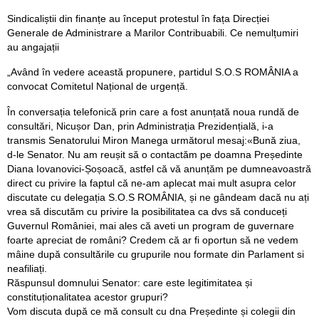
Sindicaliștii din finanțe au început protestul în fața Direcției
Generale de Administrare a Marilor Contribuabili. Ce nemulțumiri
au angajații
„Având în vedere această propunere, partidul S.O.S ROMÂNIA a
convocat Comitetul Național de urgență.
În conversația telefonică prin care a fost anunțată noua rundă de
consultări, Nicușor Dan, prin Administrația Prezidențială, i-a
transmis Senatorului Miron Manega următorul mesaj:«Bună ziua,
d-le Senator. Nu am reușit să o contactăm pe doamna Președinte
Diana Iovanovici-Șoșoacă, astfel că vă anunțăm pe dumneavoastră
direct cu privire la faptul că ne-am aplecat mai mult asupra celor
discutate cu delegația S.O.S ROMÂNIA, și ne gândeam dacă nu ați
vrea să discutăm cu privire la posibilitatea ca dvs să conduceți
Guvernul României, mai ales că aveti un program de guvernare
foarte apreciat de români? Credem că ar fi oportun să ne vedem
mâine după consultările cu grupurile nou formate din Parlament si
neafiliați.
Răspunsul domnului Senator: care este legitimitatea și
constituționalitatea acestor grupuri?
Vom discuta după ce mă consult cu dna Președinte și colegii din