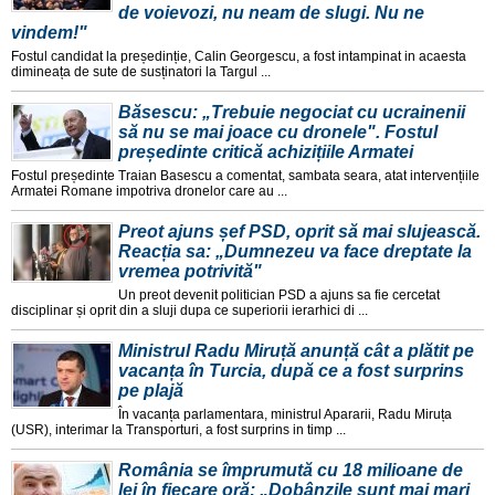
de voievozi, nu neam de slugi. Nu ne
vindem!"
Fostul candidat la președinție, Calin Georgescu, a fost intampinat in acaesta
dimineața de sute de susținatori la Targul ...
Băsescu: „Trebuie negociat cu ucrainenii
să nu se mai joace cu dronele". Fostul
președinte critică achizițiile Armatei
Fostul președinte Traian Basescu a comentat, sambata seara, atat intervențiile
Armatei Romane impotriva dronelor care au ...
Preot ajuns șef PSD, oprit să mai slujească.
Reacția sa: „Dumnezeu va face dreptate la
vremea potrivită"
Un preot devenit politician PSD a ajuns sa fie cercetat
disciplinar și oprit din a sluji dupa ce superiorii ierarhici di ...
Ministrul Radu Miruță anunță cât a plătit pe
vacanța în Turcia, după ce a fost surprins
pe plajă
În vacanța parlamentara, ministrul Apararii, Radu Miruța
(USR), interimar la Transporturi, a fost surprins in timp ...
România se împrumută cu 18 milioane de
lei în fiecare oră: „Dobânzile sunt mai mari