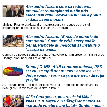
Alexandru Nazare cere ca reducerea
prețului carburanților să nu fie prin
mecanism rigid: Problema nu mai e prețul,
ci dacă avem stocuri
Ministrul Finanțelor, Alexandru Nazare, spune ca reducerea prețului
carburanților nu trebuie sa se faca printr-un mecani ...
Alexandru Nazare: "E risc de penurie de
carburanți". Stare de criză acceptată în
Senat. Partidele au negociat să instituie o
"acciză dinamică"
Comisia de Buget a Senatului a dat unda verde, luni, in prezența ministrului de
Finanțe, propunerii legislative prin car ...
Sondaj CURS: AUR conduce detașat, PSD
și PNL se luptă pentru locul al doilea. 80%
dintre români spun că țara merge în direcția
greșită
AUR ocupa primul loc in intențiile de vot pentru alegerile parlamentare, cu
34%, și are un avans de doua cifre in fața P ...
Călin Georgescu, pe urmele lui Mihai
Viteazul, la târgul din Călugăreni: "Încă se
mai aude vuietul marii bătălii. Suntem neam