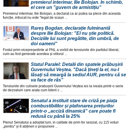
premierul interimar, Ilie Bolojan. În schimb,
el cere un "guvern de armistițiu"
Premierul interimar, Ilie Bolojan, a declarat ca ar putea sa plece din aceasta
funcție, intrucat nu este "legat de scaun ...
Rareș Bogdan, declarație fulminantă
despre Ilie Bolojan: "El nu știe politică.
Deciziile lui sunt pregătite, din umbră, de
doi oameni"
Fostul prim-vicepreședinte al PNL a vorbit de tensiunile din partidul liberal,
cum au fost generate acestea și viitorul ...
Statul Paralel: Detalii din spatele prăbușirii
Guvernului Veștea. "Dacă țineți la el, nu-l
lăsați să meargă la sediul AUR, pentru că se
va face de râs"
Tensiunile din culisele prabușirii Guvernului Veștea ies la iveala printr-o serie
de dezvaluiri care arata cum liderii c ...
Senatul a instituit stare de criză pe piața
combustibililor și plafonarea prețurilor
printr-o „acciză dinamică" care poate fi
redusă cu până la 25%
Plenul Senatului a adoptat luni, in calitate de prim for sesizat, cu 115 voturi
„pentru" și 8 abțineri o propunere ...