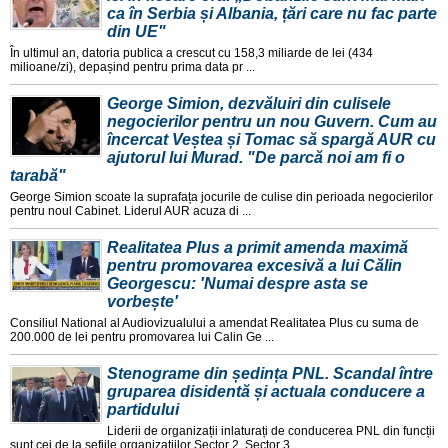
ca în Serbia și Albania, țări care nu fac parte
din UE"
În ultimul an, datoria publica a crescut cu 158,3 miliarde de lei (434
milioane/zi), depașind pentru prima data pr ...
George Simion, dezvăluiri din culisele
negocierilor pentru un nou Guvern. Cum au
încercat Veștea și Tomac să spargă AUR cu
ajutorul lui Murad. "De parcă noi am fi o
tarabă"
George Simion scoate la suprafața jocurile de culise din perioada negocierilor
pentru noul Cabinet. Liderul AUR acuza di ...
Realitatea Plus a primit amenda maximă
pentru promovarea excesivă a lui Călin
Georgescu: 'Numai despre asta se
vorbește'
Consiliul National al Audiovizualului a amendat Realitatea Plus cu suma de
200.000 de lei pentru promovarea lui Calin Ge ...
Stenograme din ședința PNL. Scandal între
gruparea disidentă și actuala conducere a
partidului
Liderii de organizații inlaturați de conducerea PNL din funcții
sunt cei de la șefiile organizațiilor Sector 2, Sector 3 ...