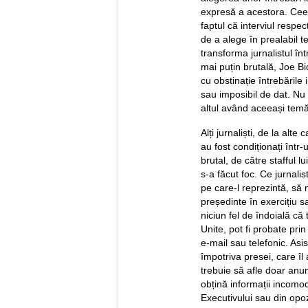
expresă a acestora. Ceea
faptul că interviul respec
de a alege în prealabil t
transforma jurnalistul în
mai puțin brutală, Joe Bid
cu obstinație întrebăril
sau imposibil de dat. Nu 
altul având aceeași temă
Alți jurnaliști, de la alte
au fost condiționați înt
brutal, de către stafful 
s-a făcut foc. Ce jurnalis
pe care-l reprezintă, s
președinte în exercițiu s
niciun fel de îndoială că
Unite, pot fi probate pri
e-mail sau telefonic. As
împotriva presei, care îl
trebuie să afle doar anum
obțină informații incomod
Executivului sau din opoz