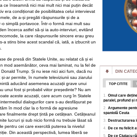
și cresc prețurile. P
 ce înseamnă nici mai mult nici mai puțin decât
Încă un motiv de în
tiv era condiționat de posibilitatea celui intervievat
primele virusuri s
emele, de a-și pregăti răspunsurile și de a
extinția speciei 
tr-o simplă portavoce. Într-o formă mai mult sau
Oamenii de știința 
data inteligența ar
en încerca astfel să-și ia auto-interviuri, evitând
in natura, o realiza
e incomode, la care răspunsurile sincere erau greu
s-a stins bine acest scandal că, iată, a izbucnit un
Calul orb care im
.
concurează datori
alfabetului Braille
Un cal care și-a pi
 case de presă din Statele Unite, au relatat că și ei
la competiții ecves
r-un mod asemănător, ceva mai laminat, nu la fel de
care concureaza i
lui Donald Trump. Și nu iese nici aici fum, dacă nu
DIN CATE
t și-ar permite, în numele televiziunii sau ziarului
Elon Musk vrea să
ce companie a ales 
ă mintă aducând asemenea acuzații grave unui
TOP CITITE
SpaceX a decis sa c
au unui fost și probabil viitor președinte? Nu am
inteligența artifici
 toate aceste acuzații, care acum curg în Statele
1.
Omul care deține
iar planul nu se op
paralel, profund și 
n intermediul dialogurilor care s-au desfășurat pe
istăm în mod clar la o formă de agresiune
2.
Argumente pentru
Inteligența artifi
spaniolă Ceuta
avertizează: "Agenț
 are finalmente drept țintă pe cetățean. Cetățeanul
ei"
ite lucruri și sub nicio formă nu trebuie lăsat să
3.
Destructurarea i
Experții in securit
e pentru cei care exercită puterea la nivelul
4.
De ce nu felicit 
accelerata a inteli
iție. Din această perspectivă, lumea liberă se
autoritaților de a o 
5.
De ce Ciutacu răm