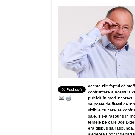
aceste zile faptul că sta
confruntare a acestuia c
publică în mod incorect, 
se poate de firești de int
vizibile cu care se confru
sale, li s-a răspuns în mo
temele pe care Joe Biden
era dispus să răspundă, i
alegerea unor întrebări 