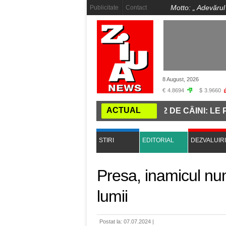
Motto: „
Adevărul
Publicitate
Contact
8 August, 2026
€
4.8694
$
3.9660
ACTUAL
VETERINAR, ACUZAT CĂ A UCIS 662 DE CÂINI: LE PUNE
STIRI
EDITORIAL
DEZVALUIRI
Presa, inamicul nu
lumii
Postat la: 07.07.2024 |