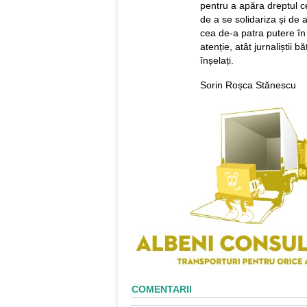
pentru a apăra dreptul ce
de a se solidariza și de a
cea de-a patra putere în s
atenție, atât jurnaliștii bă
înșelați.
Sorin Roșca Stănescu
COMENTARII