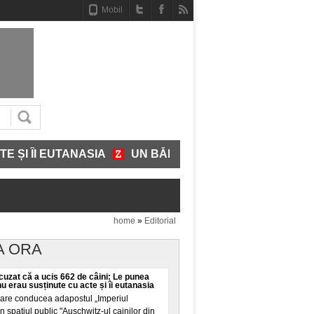
Mobil
ÎI EUTANASIA
UN BĂRBAT A INTRAT GOL-PUȘCĂ ÎNTR
home
»
Editorial
A ORA
cuzat că a ucis 662 de câini: Le punea
u erau susținute cu acte și îi eutanasia
care conducea adapostul „Imperiul
n spatiul public "Auschwitz-ul cainilor din