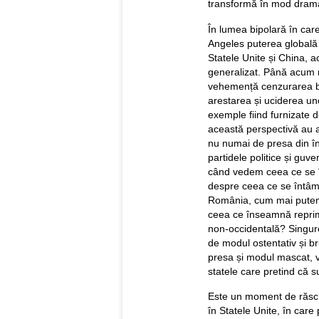
transformă în mod dramat
În lumea bipolară în car
Angeles puterea globală a
Statele Unite și China, a
generalizat. Până acum
vehemență cenzurarea bru
arestarea și uciderea uno
exemple fiind furnizate de
această perspectivă au ap
nu numai de presa din înt
partidele politice și guv
când vedem ceea ce se î
despre ceea ce se întâmp
România, cum mai putem s
ceea ce înseamnă reprima
non-occidentală? Singure
de modul ostentativ și bru
presa și modul mascat, vic
statele care pretind că 
Este un moment de răscr
în Statele Unite, în care