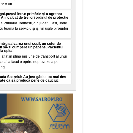
fost ofi
 gol-pușcă într-o primărie și a agresat
A încălcat de trei ori ordinul de protecție
a Primaria Todirești, din județul Iași, unde
u teama la serviciu și iși țin ușile birourilor
entru salvarea unui copil, un șofer de
it să-și cumpere un pepene. Pacientul
la spital
aflat in plina misiune de transport al unui
spital a facut o oprire neprevazuta pe
jung
ada Soarelui: Au fost găsite tot mai des
ate ca să producă pene de cauciuc
 de Administrare a Infrastructurii Rutiere
ția asupra unui pericol tot mai des intalnit
elui (A
le alimentelor ating cel mai ridicat nivel
i și jumătate, pe fondul căldurii extreme și
 ca vremea afecteaza producția de grau, in
 din Ucraina și Iran influențeaza exporturile