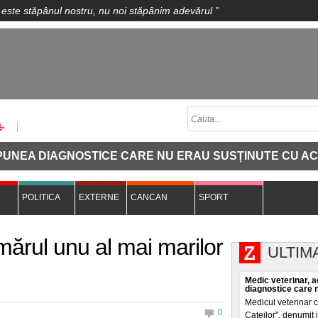
 este stăpânul nostru, nu noi stăpânim adevărul
”
A DIAGNOSTICE CARE NU ERAU SUSȚINUTE CU ACTE ȘI 
POLITICA
EXTERNE
CANCAN
SPORT
mărul unu al mai marilor
ULTIM
Medic veterinar, a
diagnostice care n
Medicul veterinar 
0
Cateilor", denumit i