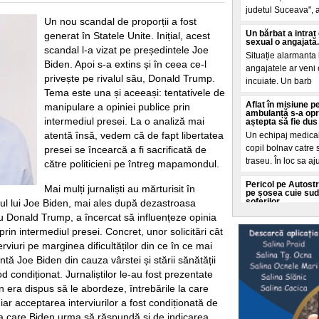
judetul Suceava", a 
Un nou scandal de proporții a fost
Un bărbat a intrat
generat în Statele Unite. Inițial, acest
sexual o angajată. 
scandal l-a vizat pe președintele Joe
Situație alarmanta l
Biden. Apoi s-a extins și în ceea ce-l
angajatele ar veni c
privește pe rivalul său, Donald Trump.
incuiate. Un barb
Tema este una și aceeași: tentativele de
Aflat în misiune p
manipulare a opiniei publice prin
ambulanță s-a opr
intermediul presei. La o analiză mai
aștepta să fie dus 
atentă însă, vedem că de fapt libertatea
Un echipaj medical 
copil bolnav catre 
presei se încearcă a fi sacrificată de
traseu. În loc sa a
către politicieni pe întreg mapamondul.
Pericol pe Autostr
Mai mulți jurnaliști au mărturisit în
pe șosea cuie sud
șoferilor
fful lui Joe Biden, mai ales după dezastroasa
Compania Naționala
u Donald Trump, a încercat să influențeze opinia
(CNAIR) atrage aten
prin intermediul presei. Concret, unor solicitări cât
pe Autostrada Soar
erviuri pe marginea dificultăților din ce în ce mai
ntă Joe Biden din cauza vârstei și stării sănătății
Prețurile globale a
din ultimii trei an
d condiționat. Jurnaliștilor le-au fost prezentate
al conflictelor
 era dispus să le abordeze, întrebările la care
Indicele ONU arata
ar acceptarea interviurilor a fost condiționată de
timp ce conflictele
la care Biden urma să răspundă și de indicarea