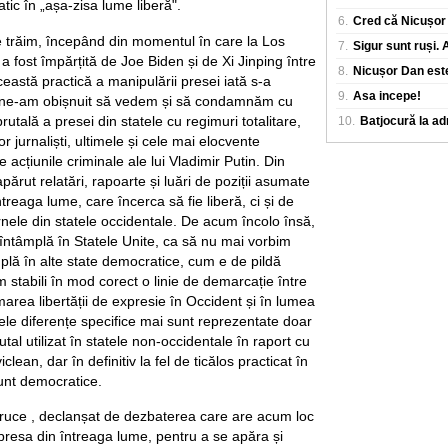
ic în „așa-zisa lume liberă".
6.
Cred că Nicușor 
e trăim, începând din momentul în care la Los
7.
Sigur sunt ruși.
 fost împărțită de Joe Biden și de Xi Jinping între
8.
Nicușor Dan este
ceastă practică a manipulării presei iată s-a
9.
Asa incepe!
 ne-am obișnuit să vedem și să condamnăm cu
tală a presei din statele cu regimuri totalitare,
10.
Batjocură la a
r jurnaliști, ultimele și cele mai elocvente
 acțiunile criminale ale lui Vladimir Putin. Din
ărut relatări, rapoarte și luări de poziții asumate
reaga lume, care încerca să fie liberă, ci și de
ernele din statele occidentale. De acum încolo însă,
ntâmplă în Statele Unite, ca să nu mai vorbim
lă în alte state democratice, cum e de pildă
tabili în mod corect o linie de demarcație între
rea libertății de expresie în Occident și în lumea
le diferențe specifice mai sunt reprezentate doar
tal utilizat în statele non-occidentale în raport cu
lean, dar în definitiv la fel de ticălos practicat în
sunt democratice.
uce , declanșat de dezbaterea care are acum loc
 presa din întreaga lume, pentru a se apăra și