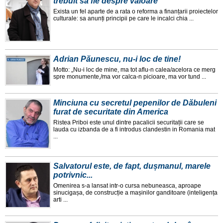
trebuit să fie despre valoare
Exista un fel aparte de a rata o reforma a finanțarii proiectelor
culturale: sa anunți principii pe care le incalci chia ...
Adrian Păunescu, nu-i loc de tine!
Motto: „Nu-i loc de mine, ma tot aflu-n calea/acelora ce merg
spre monumente,/ma vor calca-n picioare, ma vor tund ...
Minciuna cu secretul pepenilor de Dăbuleni
furat de securitate din America
Ristea Priboi este unul dintre pacalicii securitații care se
lauda cu izbanda de a fi introdus clandestin in Romania mat
...
Salvatorul este, de fapt, dușmanul, marele
potrivnic...
Omenirea s-a lansat intr-o cursa nebuneasca, aproape
sinucigașa, de construcție a mașinilor ganditoare (inteligența
arti ...