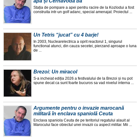
apă și Cernavodă ba
Stația de pompare a apei pentru racire de la Kozlodui a fost
construita intr-un golf adanc, special amenajat. Proiectul ...
Un Tetris “jucat” cu 4 barje!
In 2003, Nuclearelectrica a oprit reactorul 1, singurul
functional atunci, din cauza secetei, pierzand aproape o luna
de ...
Brezoi: Un miracol
S-a incheiat ediția 2026 a festivalului de la Brezoi și nu pot
spune decat ca sunt foarte bucuros sa vad nivelul interna ...
Argumente pentru o invazie marocană
militară în enclava spaniolă Ceuta
Enclava spaniola Ceuta de pe teritoriul regatului alauit al
Marocului face obiectul unei invazii cu aspect militar. Mii ...