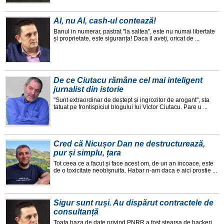
AI, nu AI, cash-ul contează!
Banul in numerar, pastrat "la saltea", este nu numai libertate
și proprietate, este siguranța! Daca il aveți, oricat de ...
De ce Ciutacu rămâne cel mai inteligent
jurnalist din istorie
"Sunt extraordinar de deștept și ingrozitor de arogant", sta
tatuat pe frontispiciul blogului lui Victor Ciutacu. Pare u ...
Cred că Nicușor Dan ne destructurează,
pur și simplu, țara
Tot ceea ce a facut și face acest om, de un an incoace, este
de o toxicitate neobișnuita. Habar n-am daca e aici prostie ...
Sigur sunt ruși. Au dispărut contractele de
consultanță
Toata baza de date privind PNRR a fost ștearsa de hackeri.