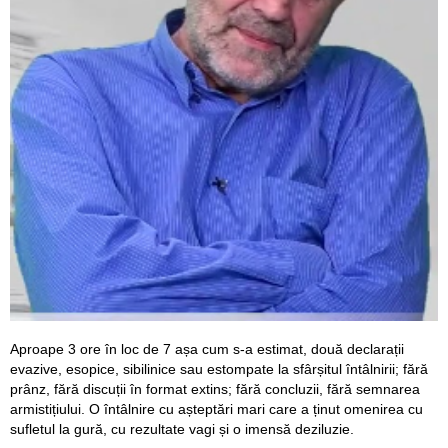
Aproape 3 ore în loc de 7 așa cum s-a estimat, două declarații
evazive, esopice, sibilinice sau estompate la sfârșitul întâlnirii; fără
prânz, fără discuții în format extins; fără concluzii, fără semnarea
armistițiului. O întâlnire cu așteptări mari care a ținut omenirea cu
sufletul la gură, cu rezultate vagi și o imensă deziluzie.