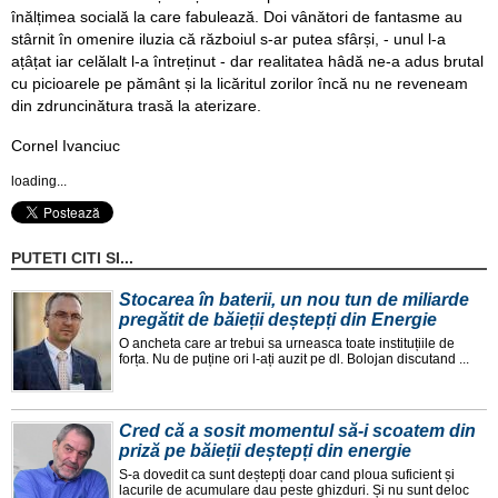
înălțimea socială la care fabulează. Doi vânători de fantasme au
stârnit în omenire iluzia că războiul s-ar putea sfârși, - unul l-a
ațâțat iar celălalt l-a întreținut - dar realitatea hâdă ne-a adus brutal
cu picioarele pe pământ și la licăritul zorilor încă nu ne reveneam
din zdruncinătura trasă la aterizare.
Cornel Ivanciuc
loading...
PUTETI CITI SI...
Stocarea în baterii, un nou tun de miliarde
pregătit de băieții deștepți din Energie
O ancheta care ar trebui sa urneasca toate instituțiile de
forța. Nu de puține ori l-ați auzit pe dl. Bolojan discutand ...
Cred că a sosit momentul să-i scoatem din
priză pe băieții deștepți din energie
S-a dovedit ca sunt deștepți doar cand ploua suficient și
lacurile de acumulare dau peste ghizduri. Și nu sunt deloc