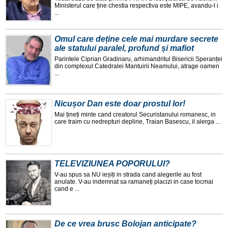
Ministerul care ține chestia respectiva este MIPE, avandu-l i
...
Omul care deține cele mai murdare secrete
ale statului paralel, profund și mafiot
Parintele Ciprian Gradinaru, arhimandritul Bisericii Speranței
din complexul Catedralei Mantuirii Neamului, atrage oamen
...
Nicușor Dan este doar prostul lor!
Mai țineți minte cand creatorul Securistanului romanesc, in
care traim cu nedrepturi depline, Traian Basescu, il alerga ...
TELEVIZIUNEA POPORULUI?
V-au spus sa NU ieșiți in strada cand alegerile au fost
anulate. V-au indemnat sa ramaneți placizi in case tocmai
cand e ...
De ce vrea brusc Bolojan anticipate?