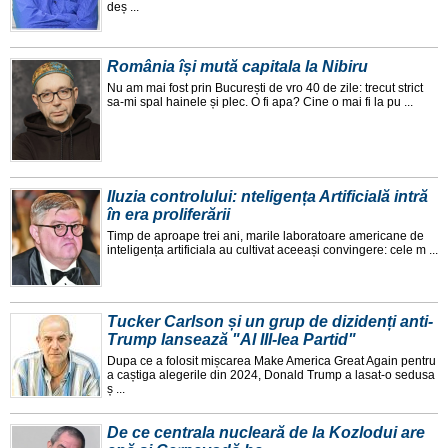
deș ...
România își mută capitala la Nibiru
Nu am mai fost prin București de vro 40 de zile: trecut strict
sa-mi spal hainele și plec. O fi apa? Cine o mai fi la pu ...
Iluzia controlului: nteligența Artificială intră
în era proliferării
Timp de aproape trei ani, marile laboratoare americane de
inteligența artificiala au cultivat aceeași convingere: cele m ...
Tucker Carlson și un grup de dizidenți anti-
Trump lansează "Al III-lea Partid"
Dupa ce a folosit mișcarea Make America Great Again pentru
a caștiga alegerile din 2024, Donald Trump a lasat-o sedusa
ș ...
De ce centrala nucleară de la Kozlodui are