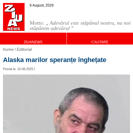
6 August, 2026
Motto: „
Adevărul este stăpânul nostru, nu noi
stăpânim adevărul
”
ZIUANEWS
CAUTARE
home
Editorial
Alaska marilor speranțe înghețate
Postat la: 16.08.2025 |