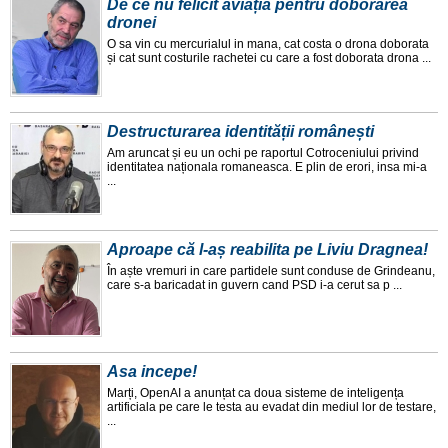
De ce nu felicit aviația pentru doborârea
dronei
O sa vin cu mercurialul in mana, cat costa o drona doborata
și cat sunt costurile rachetei cu care a fost doborata drona ...
Destructurarea identității românești
Am aruncat și eu un ochi pe raportul Cotroceniului privind
identitatea naționala romaneasca. E plin de erori, insa mi-a
...
Aproape că l-aș reabilita pe Liviu Dragnea!
În aște vremuri in care partidele sunt conduse de Grindeanu,
care s-a baricadat in guvern cand PSD i-a cerut sa p ...
Asa incepe!
Marți, OpenAI a anunțat ca doua sisteme de inteligența
artificiala pe care le testa au evadat din mediul lor de testare,
...