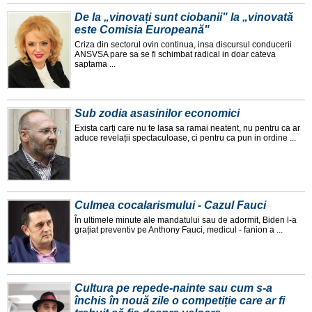
De la „vinovați sunt ciobanii" la „vinovată
este Comisia Europeană"
Criza din sectorul ovin continua, insa discursul conducerii
ANSVSA pare sa se fi schimbat radical in doar cateva
saptama ...
Sub zodia asasinilor economici
Exista carți care nu te lasa sa ramai neatent, nu pentru ca ar
aduce revelații spectaculoase, ci pentru ca pun in ordine ...
Culmea cocalarismului - Cazul Fauci
În ultimele minute ale mandatului sau de adormit, Biden l-a
grațiat preventiv pe Anthony Fauci, medicul - fanion a ...
Cultura pe repede-nainte sau cum s-a
închis în nouă zile o competiție care ar fi