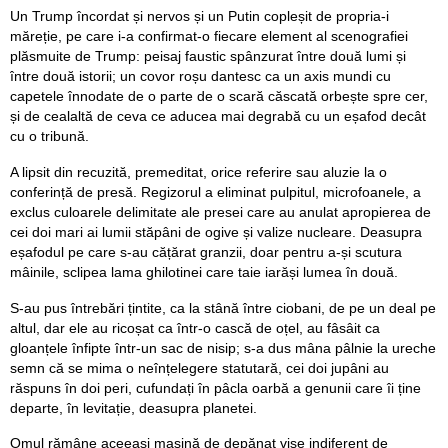
Un Trump încordat și nervos și un Putin copleșit de propria-i
măreție, pe care i-a confirmat-o fiecare element al scenografiei
plăsmuite de Trump: peisaj faustic spânzurat între două lumi și
între două istorii; un covor roșu dantesc ca un axis mundi cu
capetele înnodate de o parte de o scară căscată orbește spre cer,
și de cealaltă de ceva ce aducea mai degrabă cu un eșafod decât
cu o tribună.
A lipsit din recuzită, premeditat, orice referire sau aluzie la o
conferință de presă. Regizorul a eliminat pulpitul, microfoanele, a
exclus culoarele delimitate ale presei care au anulat apropierea de
cei doi mari ai lumii stăpâni de ogive și valize nucleare. Deasupra
eșafodul pe care s-au cățărat granzii, doar pentru a-și scutura
mâinile, sclipea lama ghilotinei care taie iarăși lumea în două.
S-au pus întrebări țintite, ca la stână între ciobani, de pe un deal pe
altul, dar ele au ricoșat ca într-o cască de oțel, au fâsâit ca
gloanțele înfipte într-un sac de nisip; s-a dus mâna pâlnie la ureche
semn că se mima o neînțelegere statutară, cei doi jupâni au
răspuns în doi peri, cufundați în pâcla oarbă a genunii care îi ține
departe, în levitație, deasupra planetei.
Omul rămâne aceeași mașină de depănat vise indiferent de