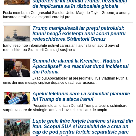
suporteri ai lui Donald Trump, dezamăgiți
de implicarea sa în războaiele globale
Fosta membra a Congresului Statelor Unite, Marjorie Taylor Greene, a anunțat
lansarea neoficiala a mișcarii care iși pro ...
Trump manipulează iar prețul petrolului:
Iranul neagă existența unui acord pentru
redeschiderea Strâmtorii Ormuz
Iranul respinge informațiile potrivit carora ar fi ajuns la un acord privind
redeschiderea Stramtorii Ormuz și susține c ...
Semnal de alarmă la Kremlin: „Radioul
Apocalipsei" s-a reactivat după incidentul
din Polonia
„Radioul Apocalipsei" al președintelui rus Vladimir Putin a
emis din nou mesaje criptice dupa ce o racheta ruseasc ...
Apelul telefonic care i-a schimbat planurile
lui Trump de a ataca Iranul
Președintele american Donald Trump a facut o schimbare
surprinzatoare de strategie, anuland loviturile militare de amplo ...
Lupte grele între forțele iraniene și kurzii din
Iran. Scopul SUA și Israelului de a crea un
cap de pod pentru forțele separatiste pare