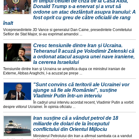
În timpul celulei de criză de la Casa Albă,
Donald Trump s-a enervat și a vrut să
ordone un atac dezlănțuit asupra Iranului: A
fost oprit cu greu de către oficialii de rang
înalt
Vicepresedintele JD Vance si generalul Dan Caine, presedintele Comitetului
Sefilor de Stat Major, si-au exprimat amandoi ...
Cresc tensiunile dintre Iran și Ucraina.
Teheranul îl acuză pe Volodimir Zelenski că
a ordonat atacul asupra unei nave iraniene,
la cererea Israelului
Tensiunile dintre Iran și Ucraina se amplifica dupa ce ministrul iranian de
Externe, Abbas Araghchi, l-a acuzat pe preșe ...
"Sunt convins că teritorii ale Ucrainei vor
ajunge să fie ale României", susține
Vladimir Putin într-un interviu
În cadrul unui interviu acordat recent, Vladimir Putin a vorbit
despre viitorul Ucrainei. În opinia oficialu ...
Iran susține că a vândut petrol de 18
miliarde de dolari de la începutul
conflictului din Orientul Mijlociu
Ministerul Petrolului din Iran a afirmat sambata ca a vandut