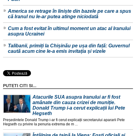
America se retrage în liniște din bazele pe care a spus
că Iranul nu le-ar putea atinge niciodată
Cum a fost evitat în ultimul moment un atac al Iranului
asupra Ucrainei
Talibanii, primiți la Chișinău pe ușa din față: Guvernul
caută acum cine le-a emis invitația și vizele
PUTETI CITI SI...
Atacurile SUA asupra Iranului ar fi fost
amânate din cauza crizei de muniție.
Donald Trump i-a cerut explicații lui Pete
Hegseth
Președintele Donald Trump i-ar fi cerut explicații secretarului apararii Pete
Hegseth cu privire la penuria extrema de m ...
Întâlnire de taină la Viena: Foști oficiali ai