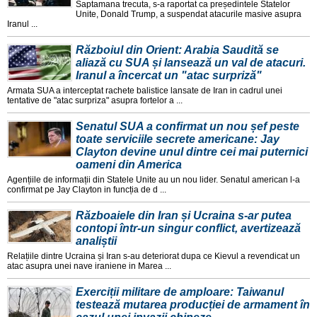
Saptamana trecuta, s-a raportat ca președintele Statelor
Unite, Donald Trump, a suspendat atacurile masive asupra
Iranul ...
Războiul din Orient: Arabia Saudită se
aliază cu SUA și lansează un val de atacuri.
Iranul a încercat un "atac surpriză"
Armata SUA a interceptat rachete balistice lansate de Iran in cadrul unei
tentative de "atac surpriza" asupra fortelor a ...
Senatul SUA a confirmat un nou șef peste
toate serviciile secrete americane: Jay
Clayton devine unul dintre cei mai puternici
oameni din America
Agențiile de informații din Statele Unite au un nou lider. Senatul american l-a
confirmat pe Jay Clayton in funcția de d ...
Războaiele din Iran și Ucraina s-ar putea
contopi într-un singur conflict, avertizează
analiștii
Relațiile dintre Ucraina și Iran s-au deteriorat dupa ce Kievul a revendicat un
atac asupra unei nave iraniene in Marea ...
Exerciții militare de amploare: Taiwanul
testează mutarea producției de armament în