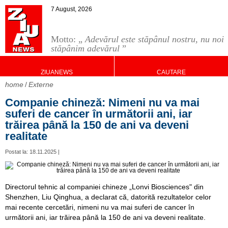
7 August, 2026
Motto: „
Adevărul este stăpânul nostru, nu noi
stăpânim adevărul
”
ZIUANEWS
CAUTARE
home
Externe
Companie chineză: Nimeni nu va mai
suferi de cancer în următorii ani, iar
trăirea până la 150 de ani va deveni
realitate
Postat la: 18.11.2025 |
Directorul tehnic al companiei chineze „Lonvi Biosciences" din
Shenzhen, Liu Qinghua, a declarat că, datorită rezultatelor celor
mai recente cercetări, nimeni nu va mai suferi de cancer în
următorii ani, iar trăirea până la 150 de ani va deveni realitate.