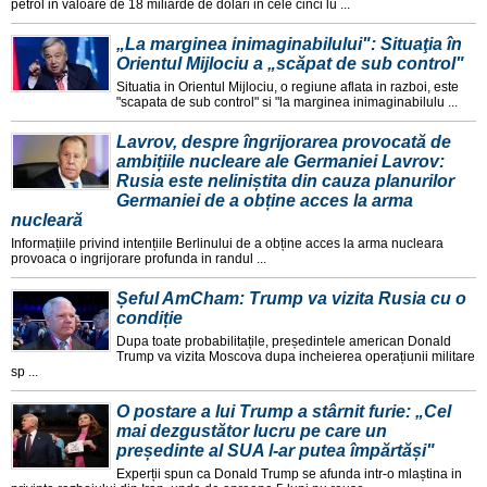
petrol in valoare de 18 miliarde de dolari in cele cinci lu ...
„La marginea inimaginabilului": Situaţia în
Orientul Mijlociu a „scăpat de sub control"
Situatia in Orientul Mijlociu, o regiune aflata in razboi, este
"scapata de sub control" si "la marginea inimaginabilulu ...
Lavrov, despre îngrijorarea provocată de
ambițiile nucleare ale Germaniei Lavrov:
Rusia este neliniștita din cauza planurilor
Germaniei de a obține acces la arma
nucleară
Informațiile privind intențiile Berlinului de a obține acces la arma nucleara
provoaca o ingrijorare profunda in randul ...
Șeful AmCham: Trump va vizita Rusia cu o
condiție
Dupa toate probabilitațile, președintele american Donald
Trump va vizita Moscova dupa incheierea operațiunii militare
sp ...
O postare a lui Trump a stârnit furie: „Cel
mai dezgustător lucru pe care un
președinte al SUA l-ar putea împărtăși"
Experții spun ca Donald Trump se afunda intr-o mlaștina in