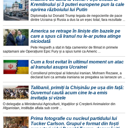
Kremlinului și 3 puteri europene pun la cale
oprirea războiului lui Putin
Diplomația lui Donald Trump legata de negocierile de pace
dintre Ucraina și Rusia a dus la un eșec total, fara rezultate ...
America se retrage în liniște din bazele pe
care a spus că Iranul nu le-ar putea atinge
niciodată
Pete Hegseth a stat in fața camerelor de filmat in primele
saptamani ale Operațiunii Epic Fury și a spus lumii ca Americ ...
Cum a fost evitat în ultimul moment un atac
al Iranului asupra Ucrainei
Consilierul principal al liderului iranian, Mohsen Rezaee, a
declarat luni ca armata iraniana se pregatea sa lanseze un ...
Talibanii, primiți la Chișinău pe ușa din față:
Guvernul caută acum cine le-a emis
invitația și vizele
O delegație a Ministerului Agriculturii, Irigațiilor și Creșterii Animalelor din
Afganistan, instituție aflata sub contr ...
Prima fotografie cu nucleul partidului lui
Tucker Carlson. Grupul e format din foști