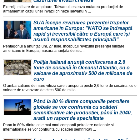
cazul unei invazii chineze
Exerciții militare de amploare: Taiwanul testeaza mutarea producției de
armament in cazul unei invazii chinezeTaiwanul v ...
SUA începe revizuirea prezenței trupelor
americane în Europa: "NATO se îndreaptă
rapid și ireversibil către o Europă care își
asumă responsabilitatea principală"
Pentagonul a anunțat luni, 27 iulie, inceputul revizuirii prezenței militare
americane in Europa, masura anunțata de sec ...
Poliţia italiană anunţă confiscarea a 2,6
tone de cocaină în Oceanul Atlantic, cu o
valoare de aproximativ 500 de milioane de
euro
O ambarcatiune de mare viteza care transporta peste 2,6 tone de cocaina, cu o
valoare de revanzare de circa 500 de milio ...
Până la 80 % dintre companiile petroliere
globale se vor confrunta cu scăderi
semnificative ale producţiei, până în 2040,
arată un raport de specialitate
Pana la 80% dintre cele mai mari companii petroliere nationale si
internationale se vor confrunta cu scaderi semnificati ...