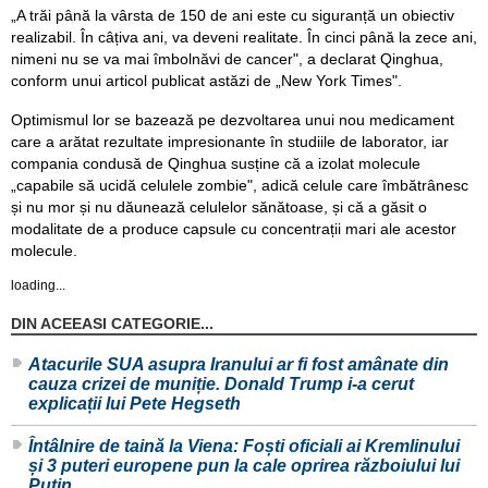
„A trăi până la vârsta de 150 de ani este cu siguranță un obiectiv
realizabil. În câțiva ani, va deveni realitate. În cinci până la zece ani,
nimeni nu se va mai îmbolnăvi de cancer", a declarat Qinghua,
conform unui articol publicat astăzi de „New York Times".
Optimismul lor se bazează pe dezvoltarea unui nou medicament
care a arătat rezultate impresionante în studiile de laborator, iar
compania condusă de Qinghua susține că a izolat molecule
„capabile să ucidă celulele zombie", adică celule care îmbătrânesc
și nu mor și nu dăunează celulelor sănătoase, și că a găsit o
modalitate de a produce capsule cu concentrații mari ale acestor
molecule.
loading...
DIN ACEEASI CATEGORIE...
Atacurile SUA asupra Iranului ar fi fost amânate din
cauza crizei de muniție. Donald Trump i-a cerut
explicații lui Pete Hegseth
Întâlnire de taină la Viena: Foști oficiali ai Kremlinului
și 3 puteri europene pun la cale oprirea războiului lui
Putin