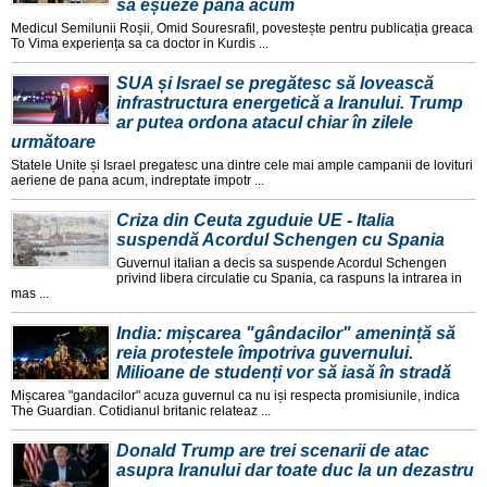
să eșueze până acum
Medicul Semilunii Roșii, Omid Souresrafil, povestește pentru publicația greaca
To Vima experiența sa ca doctor in Kurdis ...
SUA și Israel se pregătesc să lovească
infrastructura energetică a Iranului. Trump
ar putea ordona atacul chiar în zilele
următoare
Statele Unite și Israel pregatesc una dintre cele mai ample campanii de lovituri
aeriene de pana acum, indreptate impotr ...
Criza din Ceuta zguduie UE - Italia
suspendă Acordul Schengen cu Spania
Guvernul italian a decis sa suspende Acordul Schengen
privind libera circulatie cu Spania, ca raspuns la intrarea in
mas ...
India: mișcarea "gândacilor" amenință să
reia protestele împotriva guvernului.
Milioane de studenți vor să iasă în stradă
Mișcarea "gandacilor" acuza guvernul ca nu iși respecta promisiunile, indica
The Guardian. Cotidianul britanic relateaz ...
Donald Trump are trei scenarii de atac
asupra Iranului dar toate duc la un dezastru